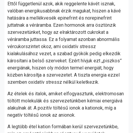
Ettől függetlenül azok, akik reggelente kávét isznak,
valóban energikusabbnak érzik magukat, hiszen a kávé
hatására a mellékvesék epinefrint és norepinefrint
juttatnak a véráramba. Ezen hormonok arra ösztönzik
szervezetünket, hogy az elraktározott cukrokat a
véráramba juttassa. Ez a folyamat azonban abnormális
vércukorszintet okoz, ami oxidatív stressz
kialakulásához vezet, a szabad gyökök pedig elkezdik
károsítani a belső szerveket. Ezért hívjuk ezt „piszkos”
energiának, hiszen oly módon termel energiát, hogy
közben károsítja a szervezetet. A tiszta energia ezzel
szemben oxidatív stressz nélkül keletkezik.
Az ételek és italok, amiket elfogyasztunk, elektromosan
töltött molekulák és szervezetünkben kémiai energiává
alakulnak át. A pozitív töltésű ionok a kationok, míg a
negatív töltésű ionok az anionok.
A legtöbb étel kation formában kerül szervezetünkbe,