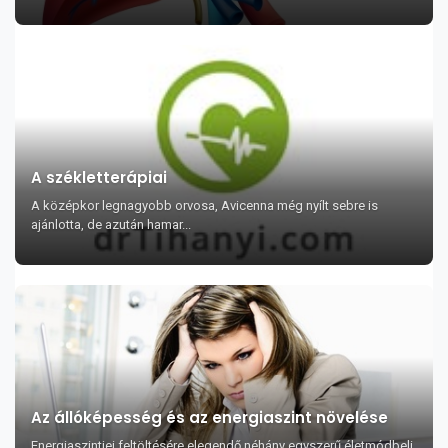
A székletterápiai
A középkor legnagyobb orvosa, Avicenna még nyílt sebre is
ajánlotta, de azután hamar...
Az állóképesség és az energiaszint növelése
Energiaszintjei feltöltésére elegendő néhány egyszerű életmódbeli