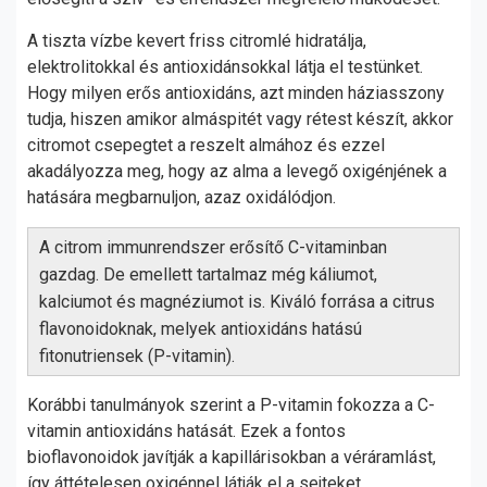
A tiszta vízbe kevert friss citromlé hidratálja,
elektrolitokkal és antioxidánsokkal látja el testünket.
Hogy milyen erős antioxidáns, azt minden háziasszony
tudja, hiszen amikor almáspitét vagy rétest készít, akkor
citromot csepegtet a reszelt almához és ezzel
akadályozza meg, hogy az alma a levegő oxigénjének a
hatására megbarnuljon, azaz oxidálódjon.
A citrom immunrendszer erősítő C-vitaminban
gazdag. De emellett tartalmaz még káliumot,
kalciumot és magnéziumot is. Kiváló forrása a citrus
flavonoidoknak, melyek antioxidáns hatású
fitonutriensek (P-vitamin).
Korábbi tanulmányok szerint a P-vitamin fokozza a C-
vitamin antioxidáns hatását. Ezek a fontos
bioflavonoidok javítják a kapillárisokban a véráramlást,
így áttételesen oxigénnel látják el a sejteket.