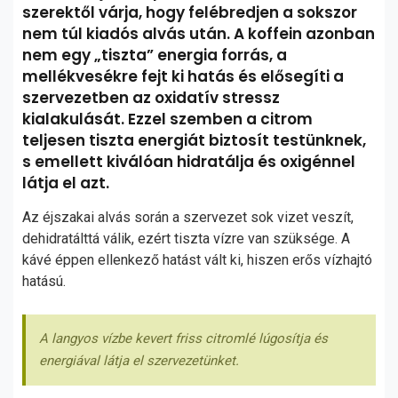
szerektől várja, hogy felébredjen a sokszor
nem túl kiadós alvás után. A koffein azonban
nem egy „tiszta” energia forrás, a
mellékvesékre fejt ki hatás és elősegíti a
szervezetben az oxidatív stressz
kialakulását. Ezzel szemben a citrom
teljesen tiszta energiát biztosít testünknek,
s emellett kiválóan hidratálja és oxigénnel
látja el azt.
Az éjszakai alvás során a szervezet sok vizet veszít,
dehidratálttá válik, ezért tiszta vízre van szüksége. A
kávé éppen ellenkező hatást vált ki, hiszen erős vízhajtó
hatású.
A langyos vízbe kevert friss citromlé lúgosítja és
energiával látja el szervezetünket.