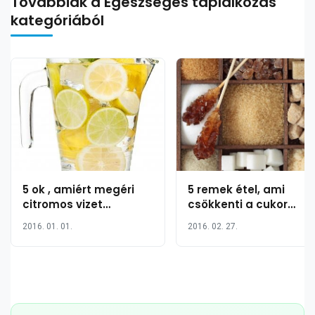
Továbbiak a Egészséges táplálkozás
kategóriából
5 ok , amiért megéri
5 remek étel, ami
citromos vizet
csökkenti a cukor
fogyasztani minden
utáni sóvárgást
2016. 01. 01.
2016. 02. 27.
reggel