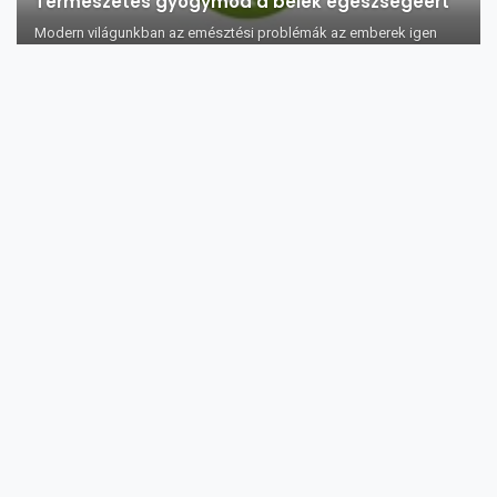
Természetes gyógymód a belek egészségéért
Modern világunkban az emésztési problémák az emberek igen
széles körét érintik, így érth...
A hal egészségre gyakorolt jótékony hatása 10
pontban
Ha nem fogyaszt vörös húsokat, mert csökkenteni szeretné a
koleszterinszintjét, vagy ...