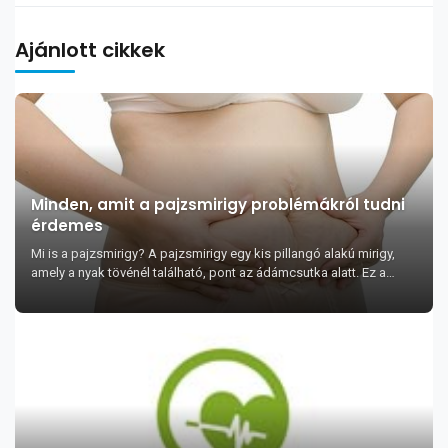
Ajánlott cikkek
Minden, amit a pajzsmirigy problémákról tudni
érdemes
Mi is a pajzsmirigy? A pajzsmirigy egy kis pillangó alakú mirigy,
amely a nyak tövénél található, pont az ádámcsutka alatt. Ez a
mirigy termeli a pajzsm...