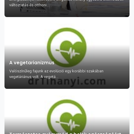
változtatás és otthoni...
A vegetarianizmus
Valószínűleg fajunk az evolúció egy korábbi szakában
vegetáriánus volt. A vegetá...