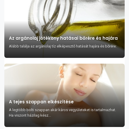
Az argánolaj jótékony hatásai bőrére és hajára
Alább találja az argánolaj tíz elképesztő hatását hajára és bőrére:
A tejes szappan elkészítése
A legtöbb bolti szappan akár káros vegyületeket is tartalmazhat.
Ha viszont házilag kész...