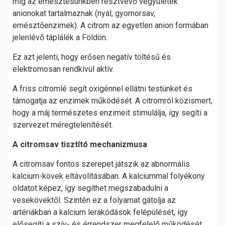
míg az emésztésünkben résztvevő vegyületek
anionokat tartalmaznak (nyál, gyomorsav,
emésztőenzimek). A citrom az egyetlen anion formában
jelenlévő táplálék a Földön.
Ez azt jelenti, hogy erősen negatív töltésű és
elektromosan rendkívül aktív.
A friss citromlé segít oxigénnel ellátni testünket és
támogatja az enzimek működését. A citromról közismert,
hogy a máj természetes enzimeit stimulálja, így segíti a
szervezet méregtelenítését.
A citromsav tisztító mechanizmusa
A citromsav fontos szerepet játszik az abnormális
kalcium-kövek eltávolításában. A kalciummal folyékony
oldatot képez, így segíthet megszabadulni a
vesekövektől. Szintén ez a folyamat gátolja az
artériákban a kalcium lerakódások felépülését, így
elősegíti a szív- és érrendszer megfelelő működését.