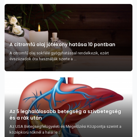
A citromfű olaj jótékony hatása 10 pontban
A citromfű olaj sokféle gyógyhatással rendelkezik, ezért
évszázadok óta használják szerte a ...
Az 5 leghalálosabb betegség a szívbetegség
és a rák után
Az USA Betegségfelügyeleti és Megelőzési Központja szerint a
középkorú nőknél a halál le...