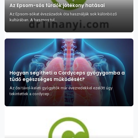
Az Epsom-sós fürdők jótékony hatásai
Az Epsom-sókat évszázadok óta használják sok különböző
kultúrában. A hasznos tul...
Hogyan segítheti a Cordyceps gyógygomba a
tüdő egészséges működését?
Az ősi távol-keleti gyógyítók már évezredekkel ezelőtt úgy
tekintettek a cordycep...