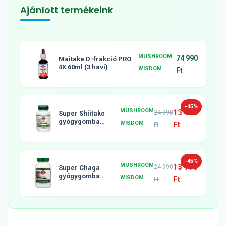
Ajánlott termékeink
MUSHROOM
74 990
Maitake D-frakció PRO
4X 60ml (3 havi)
WISDOM
Ft
-45%
MUSHROOM
13 990
24 990
Super Shiitake
gyógygomba
WISDOM
Ft
Ft
tabletta, 120db
-45%
MUSHROOM
13 990
24 990
Super Chaga
gyógygomba
WISDOM
Ft
Ft
tabletta, 120db