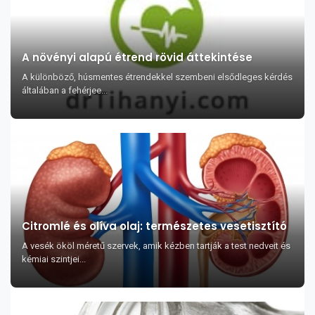
A növényi alapú étrend rövid áttekintése
A különböző, húsmentes étrendekkel szembeni elsődleges kérdés
általában a fehérjee...
Citromlé és olíva olaj: természetes vesetisztító
A vesék ököl méretű szervek, amik kézben tartják a test nedveit és
kémiai szintjei...