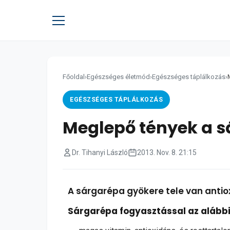
Főoldal
›
Egészséges életmód
›
Egészséges táplálkozás
›
EGÉSZSÉGES TÁPLÁLKOZÁS
Meglepő tények a s
Dr. Tihanyi László
2013. Nov. 8. 21:15
A sárgarépa gyökere tele van antio
Sárgarépa fogyasztással az alábbi