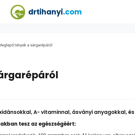
drtihanyi
.com
Meglepő tények a sárgarépáról
árgarépáról
xidánsokkal, A- vitaminnal, ásványi anyagokkal, és
akban tesz az egészségéért: