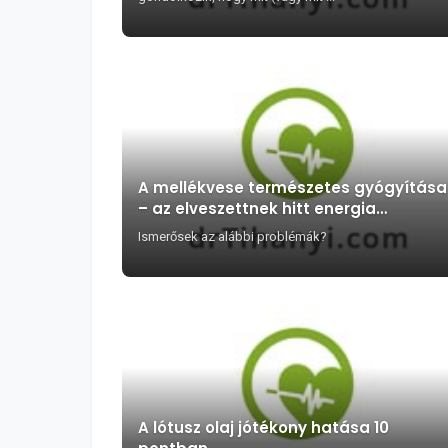
A mellékvese természetes gyógyítása
– az elveszettnek hitt energia
visszaszerzése
Ismerősek az alábbi problémák?
A lótusz olaj jótékony hatása 10