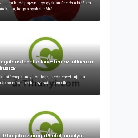
z alulműködő pajzsmirigy gyakran felelős a hízásért.
nek oka, hogy a nyakat elölrő...
egoldás lehet a lonc-tea az influenza
írusra?
 kutatócsapat úgy gondolja, eredményeik újfajta
erápiás módszereket nyithatnak és sik...
 10 legjobb zsírégető étel, amelyet