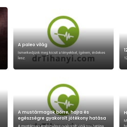
A paleo világ
1
Ismerkedjünk meg kicsit a tényekkel, ígérem, érdekes
lesz.
1
A mustármagok bőrre, hajra és
H
egészségre gyakorolt jótékony hatása
M
A mustármag egészségre gyakorolt jótékony hatása
h