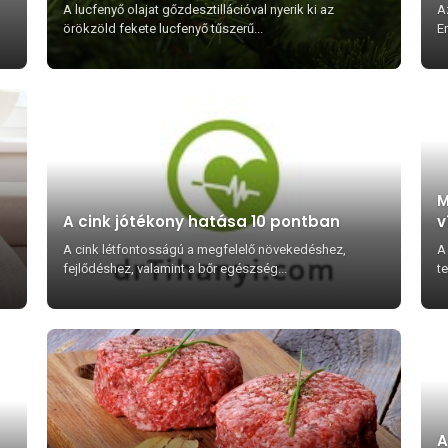
A lucfenyő olajat gőzdesztillációval nyerik ki az
A
örökzöld fekete lucfenyő tűszerű...
En
M
A cink jótékony hatása 10 pontban
v
A cink létfontosságú a megfelelő növekedéshez,
A
fejlődéshez, valamint a bőr egészség...
t
A