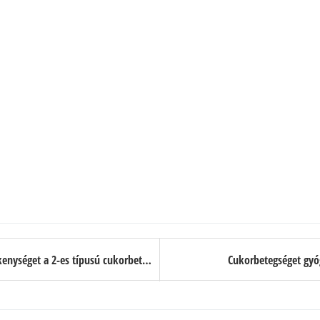
A klorella növelheti az inzulinérzékenységet a 2-es típusú cukorbetegeknél
Cukorbetegséget gyóg