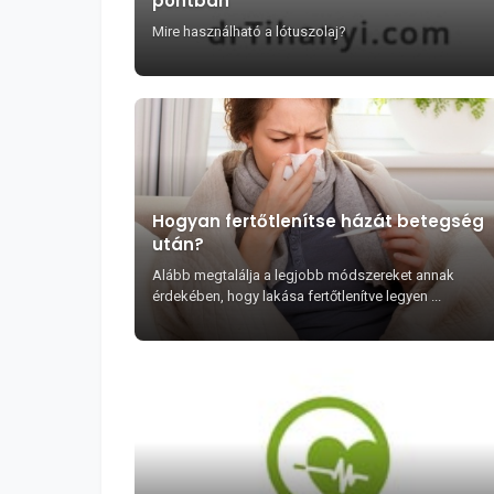
pontban
Mire használható a lótuszolaj?
Hogyan fertőtlenítse házát betegség
után?
Alább megtalálja a legjobb módszereket annak
érdekében, hogy lakása fertőtlenítve legyen ...