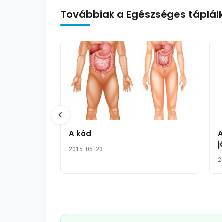
Továbbiak a Egészséges táplál
A kód
A
j
2015. 05. 23.
2