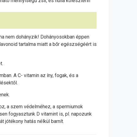
ható mennyiségű zsír, és nulla koleszterin
or, ha nem dohányzik! Dohányosokban éppen
Flavonoid tartalma miatt a bőr egészségéért is
et.
ban. A C- vitamin az íny, fogak, és a
ésektől.
enek.
ásához, a szem védelméhez, a spermiumok
en fogyasztunk D vitamint is, pl. napozunk
t jótékony hatás nélkül barnít.