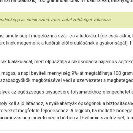
mmal rendelkezik, 100 grammban csak 41 kalória van, elhanyagol
ndenképp az élénk színű, friss, fiatal zöldséget válassza.
gas, amely segít megelőzni a száj- és a tüdőrákot (de csak akk
karotinok megemelik a tüdőrák előfordulásának a gyakoriságát). 
 rák kialakulását, mert elpusztítja a rákosodásra hajlamos sejtek
s magas, a napi beviteli mennyiség 9%-át megtalálhatja 100 gramm
 a szabadgyökök megkötésével védi a szervezetet a megbeteged
melyek az egészséges anyagcsere folyamatokhoz elengedhetetl
 amely kell a jó látáshoz, a nyálkahártyák épségének a biztosít
rvezet megfelelő fejlődéséhez. A legjobb, ha mellette bőséges
áriumozás nem növeli meg a bőrben a D-vitamin szintézisét, tehá