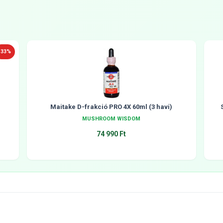
-33%
Maitake D-frakció PRO 4X 60ml (3 havi)
MUSHROOM WISDOM
74 990 Ft