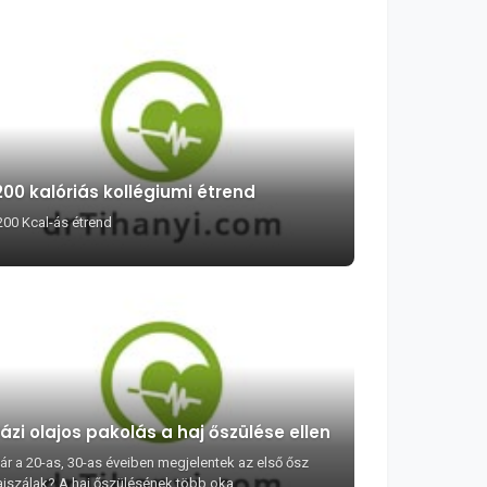
200 kalóriás kollégiumi étrend
200 Kcal-ás étrend
ázi olajos pakolás a haj őszülése ellen
ár a 20-as, 30-as éveiben megjelentek az első ősz
ajszálak? A haj őszülésének több oka...