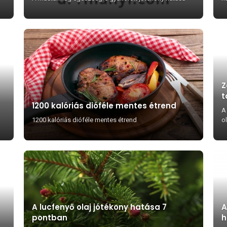
Z
t
1200 kalóriás dióféle mentes étrend
A
1200 kalóriás dióféle mentes étrend
ol
A lucfenyő olaj jótékony hatása 7
A
pontban
h