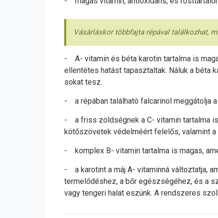
- magas vitamin, antioxidáns, és rosttartalo
Vásárláskor többfajta répával találkozhat, mi
- A- vitamin és béta karotin tartalma is ma
ellentétes hatást tapasztaltak. Náluk a béta 
sokat tesz.
- a répában található falcarinol meggátolja a
- a friss zöldségnek a C- vitamin tartalma i
kötőszövetek védelméért felelős, valamint
- komplex B- vitamin tartalma is magas, a
- a karotint a máj A- vitaminná változtatja,
termelődéshez, a bőr egészségéhez, és a sze
vagy tengeri halat eszünk. A rendszeres szol