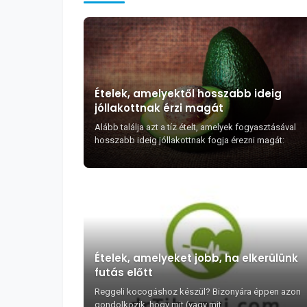
Ételek, amelyektől hosszabb ideig
jóllakottnak érzi magát
Alább találja azt a tíz ételt, amelyek fogyasztásával
hosszabb ideig jóllakottnak fogja érezni magát:
Ételek, amelyeket jobb, ha elkerülünk
futás előtt
Reggeli kocogáshoz készül? Bizonyára éppen azon
gondolkozik, hogy mit (vagy mit ...