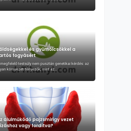
öldségekkel és gyümölcsökkel a
artós fogyásért
 megfelelő testsúly nem pusztán genetikai kérdés: az
yan környezeti tényezők, mint az...
z alulműködő pajzsmirigy vezet
ízáshoz vagy fordítva?