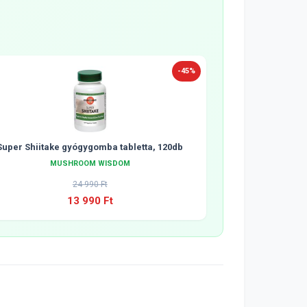
-45%
Super Shiitake gyógygomba tabletta, 120db
MUSHROOM WISDOM
24 990 Ft
13 990 Ft