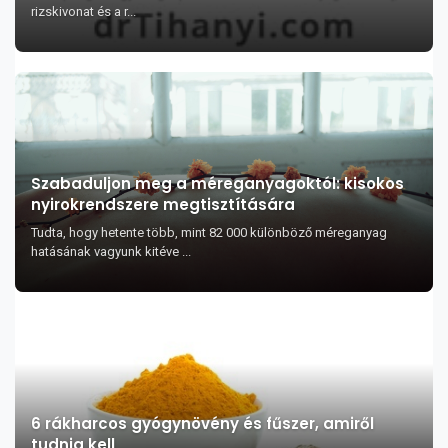
rizskivonat és a r...
Szabaduljon meg a méreganyagoktól: kisokos
nyirokrendszere megtisztítására
Tudta, hogy hetente több, mint 82 000 különböző méreganyag
hatásának vagyunk kitéve ...
6 rákharcos gyógynövény és fűszer, amiről
tudnia kell