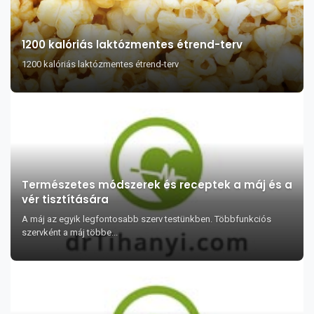
1200 kalóriás laktózmentes étrend-terv
1200 kalóriás laktózmentes étrend-terv
Természetes módszerek és receptek a máj és a
vér tisztítására
A máj az egyik legfontosabb szerv testünkben. Többfunkciós
szervként a máj többe...