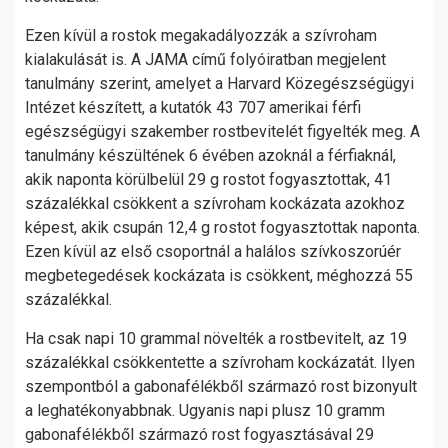
Ezen kívül a rostok megakadályozzák a szívroham
kialakulását is. A JAMA című folyóiratban megjelent
tanulmány szerint, amelyet a Harvard Közegészségügyi
Intézet készített, a kutatók 43 707 amerikai férfi
egészségügyi szakember rostbevitelét figyelték meg. A
tanulmány készültének 6 évében azoknál a férfiaknál,
akik naponta körülbelül 29 g rostot fogyasztottak, 41
százalékkal csökkent a szívroham kockázata azokhoz
képest, akik csupán 12,4 g rostot fogyasztottak naponta.
Ezen kívül az első csoportnál a halálos szívkoszorúér
megbetegedések kockázata is csökkent, méghozzá 55
százalékkal.
Ha csak napi 10 grammal növelték a rostbevitelt, az 19
százalékkal csökkentette a szívroham kockázatát. Ilyen
szempontból a gabonafélékből származó rost bizonyult
a leghatékonyabbnak. Ugyanis napi plusz 10 gramm
gabonafélékből származó rost fogyasztásával 29