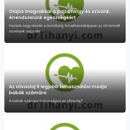
Olajos magvakkal a pajzsmirigy és szívünk,
érrendszerünk egészségéért
Hazánk nagy részén a termőtalaj, következésképpen az ott termelt
növények nagy rés...
Az olívaolaj 6 legjobb felhasználási módja
babák számára
A babák számára biztonságos az olívaolaj?