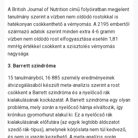
A British Journal of Nutrition című folyóiratban megjelent
tanulmány szerint a vízben nem oldódó rostokkal is
hatékonyan csökkenthető a vérnyomás. A 2195 embertől
származó adatok szerint minden extra 4-6 gramm
vízben nem oldódó rost elfogyasztása esetén 1,81
mmHg értékkel csökkent a szisztolés vérnyomás
nagysága.
3. Barrett szindróma
15 tanulmányból, 16 885 személy eredményeinek
átvizsgálásából készült meta-analízis szerint a rost
csökkent a Barrett szindróma és a nyelőcső rák
kialakulásának kockázatát. A Barrett szindróma egy olyan
probléma, mely során a nyelőcső hámja elváltozik, így
krónikus gyomorhurut alakul ki. Ez a nyelőcső rák
kialakulásának előfutára (az egyik legtöbb áldozatot
szedő rák-típus), amelynek kórjóslata nem túl kedvező,
és nem is igazán kezelhető. A meta-analízis során