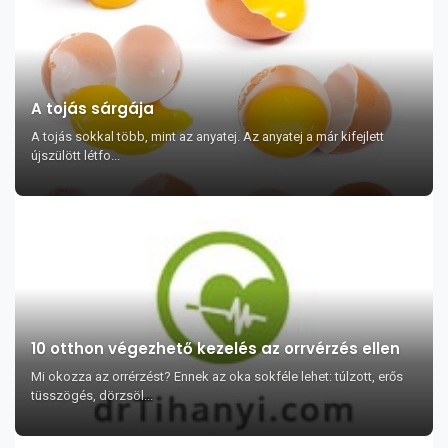
A tojás sárgája
A tojás sokkal több, mint az anyatej. Az anyatej a már kifejlett
újszülött létfo...
10 otthon végezhető kezelés az orrvérzés ellen
Mi okozza az orrérzést? Ennek az oka sokféle lehet: túlzott, erős
tüsszögés, dörzsöl...