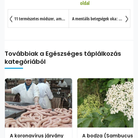
oldal
1. oldal: Miért fogyasszunk több rostot?
2. oldal: Csökkenti a rák kockázatát
11 természetes módszer, amellyel enyhíthető a migrén
A mentális betegségek oka: a kenyér és más táplálékok?
3. oldal: A tüdő is egészséges marad tőle
Továbbiak a Egészséges táplálkozás
kategóriából
A koronavírus járvány
A bodza (Sambucus