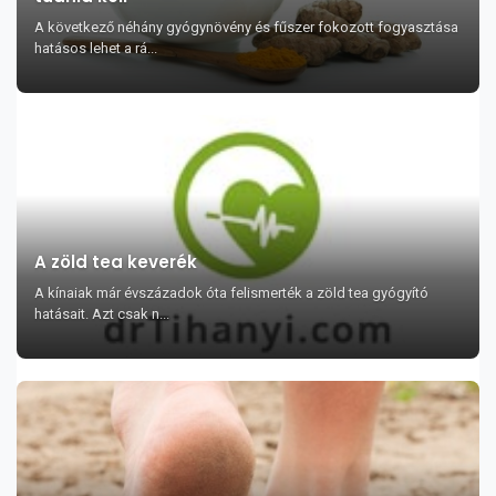
A következő néhány gyógynövény és fűszer fokozott fogyasztása
hatásos lehet a rá...
A zöld tea keverék
A kínaiak már évszázadok óta felismerték a zöld tea gyógyító
hatásait. Azt csak n...