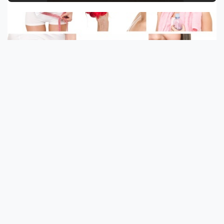
3 órás diéta
A 3 órás diéta azon a filozófián alapul, hogy az étkezések
időpontja sokkal fontosa...
Az öregedés rejtélyei, a nyolcas szabály
Furcsa, hogy ennyi év után sem tudjuk a válaszokat
megfogalmazni pontosan, ha az...