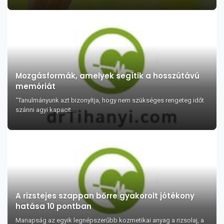
Mozgásformák, amelyek segítik a hosszútávú
memóriát
“Tanulmányunk azt bizonyítja, hogy nem szükséges rengeteg időt
szánni agyi kapacit...
A rizstejes szappan bőrre gyakorolt jótékony
hatása 10 pontban
Manapság az egyik legnépszerűbb kozmetikai anyag a rizsolaj, a