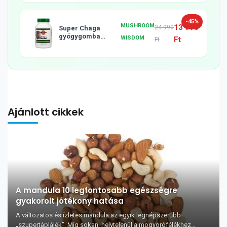
-45%
MUSHROOM
13 990
24 990
Super Chaga
gyógygomba
WISDOM
Ft
Ft
tabletta, 120db
Ajánlott cikkek
A mandula 10 legfontosabb egészségre
gyakorolt jótékony hatása
A változatos és ízletes mandula az egyik legnépszerűbb
„szupertáplálék”. Míg sokan, helytelenül a mogyorófélékhez