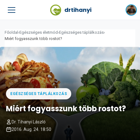
drtihanyi
Főoldal
›
Egészséges életmód
›
Egészséges táplálkozás
›
Miért fogyasszunk több rostot?
EGÉSZSÉGES TÁPLÁLKOZÁS
Miért fogyasszunk több rostot?
Dr. Tihanyi László
2016. Aug. 24. 18:50