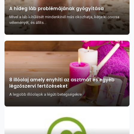
A hideg láb problémájának gyógyítása
Mivel a láb kihűlését mindenkinél más okozhatja, kérje ki orvosa
véleményét, és állíts...
8 illóolaj amely enyhíti az asztmát és egyéb
légzőszervi fertőzéseket
A legjobb illóolajok a légúti betegségekre