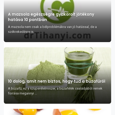
A mazsola egészségre gyakorolt jótékony
hatása 10 pontban
A mazsola nem csak a bélproblémákra van jó hatással, de a
székrekedésre is.
10 dolog, amit nem biztos, hogy tud a búzafűről
A búzafű, ez a szuperélelmiszer, a búzafélék családjából remek
forrása megannyi ...