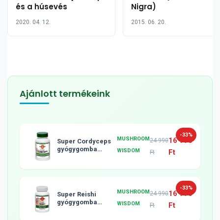
és a húsevés
Nigra)
2020. 04. 12.
2015. 06. 20.
Ajánlott termékeink
-33%
MUSHROOM
16 990
24 990
Super Cordyceps
gyógygomba
WISDOM
Ft
Ft
tabletta, 120db
-33%
MUSHROOM
16 990
24 990
Super Reishi
gyógygomba
WISDOM
Ft
Ft
tabletta, 120db