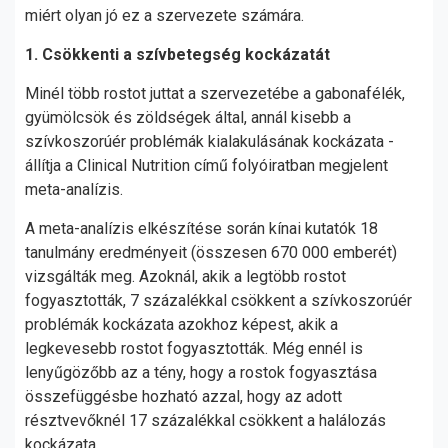
miért olyan jó ez a szervezete számára.
1. Csökkenti a szívbetegség kockázatát
Minél több rostot juttat a szervezetébe a gabonafélék,
gyümölcsök és zöldségek által, annál kisebb a
szívkoszorúér problémák kialakulásának kockázata -
állítja a Clinical Nutrition című folyóiratban megjelent
meta-analízis.
A meta-analízis elkészítése során kínai kutatók 18
tanulmány eredményeit (összesen 670 000 emberét)
vizsgálták meg. Azoknál, akik a legtöbb rostot
fogyasztották, 7 százalékkal csökkent a szívkoszorúér
problémák kockázata azokhoz képest, akik a
legkevesebb rostot fogyasztották. Még ennél is
lenyűgözőbb az a tény, hogy a rostok fogyasztása
összefüggésbe hozható azzal, hogy az adott
résztvevőknél 17 százalékkal csökkent a halálozás
kockázata.