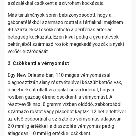
százalékkal csökkent a szívroham kockázata.
Más tanulmányok során bebizonyosodott, hogy a
gabonafélékből származó rosttal a férfiaknál majdnem
40 százalékkal csökkenthető a perifériás artériás
betegség kockázata. Ezen kívül pedig a gyümölcsök
pektinjéből származó rostok megakadályozzák a nyaki
verőér elzáródását.
2. Csökkenti a vérnyomást
Egy New Orleans-ban, 110 magas vérnyomással
diagnosztizált alany részvételével készült kettős vak,
placebo-kontrollált vizsgálat során kiderült, hogy a
rostban gazdag étrend csökkenti a vérnyomást. A
résztvevők napi 8 gramm vízben oldódó, zabkorpából
származó rostot vagy placebót kaptak. 12 hét elteltével
az első csoportnál a szisztolés vérnyomás átlagosan
2.0 mmHg értékkel, a diasztolés vérnyomás pedig
átlagosan 1.0 mmHg értékkel csökkent.