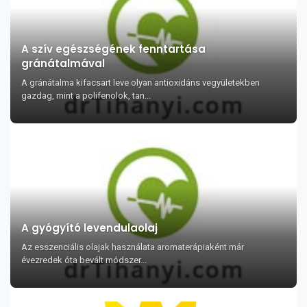
A szív egészségének fenntartása
gránátalmával
A gránátalma kifacsart leve olyan antioxidáns vegyületekben
gazdag, mint a polifenolok, tan...
A gyógyító levendulaolaj
Az esszenciális olajak használata aromaterápiaként már
évezredek óta bevált módszer...