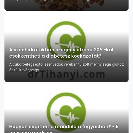
sorolják, valójában a mandula a mandula...
A szénhidrátokban szegény étrend 20%-kal
csökkentheti a diabétesz kockázatát?
A cukorbetegségtől szenvedők vérében túlzott mennyiségű glükóz
és túl kevés/vagy ...
Hogyan segíthet a mandula a fogyásban? - 5
egyszerű módszer