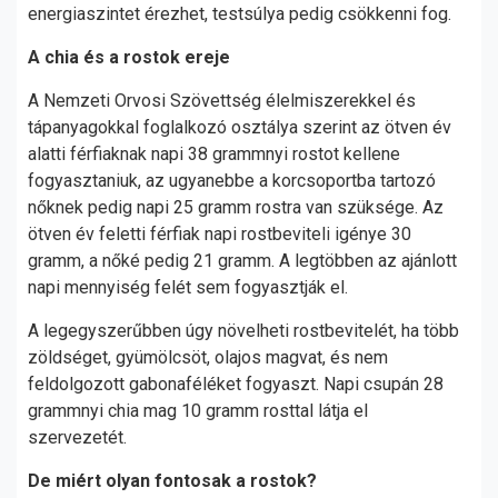
energiaszintet érezhet, testsúlya pedig csökkenni fog.
A chia és a rostok ereje
A Nemzeti Orvosi Szövettség élelmiszerekkel és
tápanyagokkal foglalkozó osztálya szerint az ötven év
alatti férfiaknak napi 38 grammnyi rostot kellene
fogyasztaniuk, az ugyanebbe a korcsoportba tartozó
nőknek pedig napi 25 gramm rostra van szüksége. Az
ötven év feletti férfiak napi rostbeviteli igénye 30
gramm, a nőké pedig 21 gramm. A legtöbben az ajánlott
napi mennyiség felét sem fogyasztják el.
A legegyszerűbben úgy növelheti rostbevitelét, ha több
zöldséget, gyümölcsöt, olajos magvat, és nem
feldolgozott gabonaféléket fogyaszt. Napi csupán 28
grammnyi chia mag 10 gramm rosttal látja el
szervezetét.
De miért olyan fontosak a rostok?