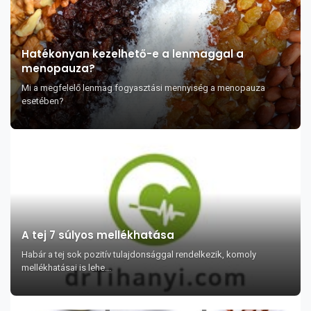
Hatékonyan kezelhető-e a lenmaggal a
menopauza?
Mi a megfelelő lenmag fogyasztási mennyiség a menopauza
esetében?
A tej 7 súlyos mellékhatása
Habár a tej sok pozitív tulajdonsággal rendelkezik, komoly
mellékhatásai is lehe...