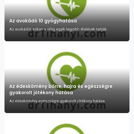
Az avokádó 10 gyógyhatása
Az avokádót sokan a világ egyik legjobb ételének tartják.
Az édeskömény bőrre, hajra és egészségre
gyakorolt jótékony hatása
Az édeskömény egészségre gyakorolt jótékony hatása