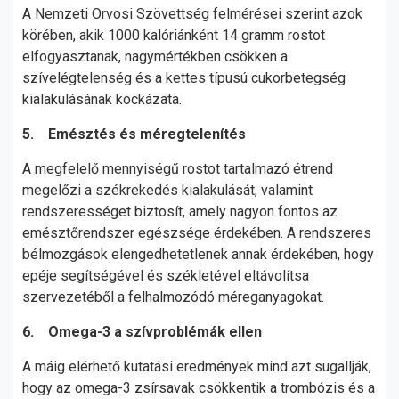
A Nemzeti Orvosi Szövettség felmérései szerint azok
körében, akik 1000 kalóriánként 14 gramm rostot
elfogyasztanak, nagymértékben csökken a
szívelégtelenség és a kettes típusú cukorbetegség
kialakulásának kockázata.
5. Emésztés és méregtelenítés
A megfelelő mennyiségű rostot tartalmazó étrend
megelőzi a székrekedés kialakulását, valamint
rendszerességet biztosít, amely nagyon fontos az
emésztőrendszer egészsége érdekében. A rendszeres
bélmozgások elengedhetetlenek annak érdekében, hogy
epéje segítségével és székletével eltávolítsa
szervezetéből a felhalmozódó méreganyagokat.
6. Omega-3 a szívproblémák ellen
A máig elérhető kutatási eredmények mind azt sugallják,
hogy az omega-3 zsírsavak csökkentik a trombózis és a