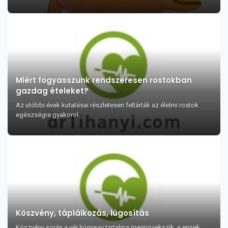
Miért fogyasszunk rendszeresen rostokban
gazdag ételeket?
Az utóbbi évek kutatásai részletesen feltárták az élelmi rostok
egészségre gyakorol...
Köszvény, táplálkozás, lúgosítás
Köszvény során a vér húgysav tartalma megnövekszik, s ennek