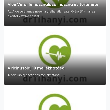
Aloe Vera: felhasználása, haszna és története
Az Aloe verát (más néven a „halhatatlanság növényét”) már az
ókortól kezdve sokfél...
A ricinusolaj 10 mellékhatása
A ricinusolaj esetleges mellékhatásai