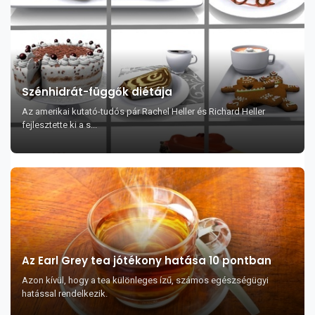
Szénhidrát-függők diétája
Az amerikai kutató-tudós pár Rachel Heller és Richard Heller
fejlesztette ki a s...
Az Earl Grey tea jótékony hatása 10 pontban
Azon kívül, hogy a tea különleges ízű, számos egészségügyi
hatással rendelkezik.