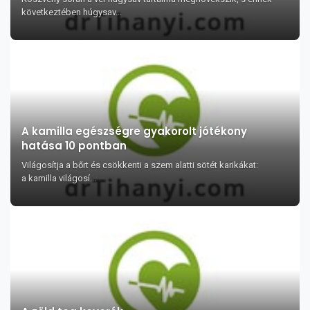
következtében húgysav...
A kamilla egészségre gyakorolt jótékony
hatása 10 pontban
Világosítja a bőrt és csökkenti a szem alatti sötét karikákat:
a kamilla világosí...