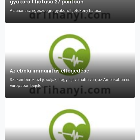
gyakorolt hatása 27 pontban
Az ananász egészségre gyakorolt jótékony hatása
Az ebola immunitás elterjedése
Szakemberek azt jósolják, hogy a java hátra van, az Amerikában és
Európában bejele...