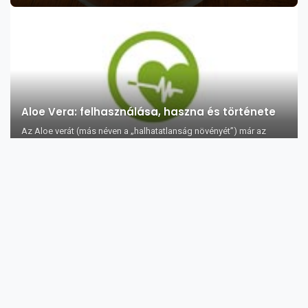
Aloe Vera: felhasználása, haszna és története
Az Aloe verát (más néven a „halhatatlanság növényét”) már az
ókortól kezdve sokfél...
Otthoni gyógymódok szemviszketés ellen
A szemek viszketése gyakori probléma, amely légszennyezett