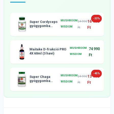
-33%
MUSHROOM
16 990
24 990
Super Cordyceps
gyógygomba
WISDOM
Ft
Ft
tabletta, 120db
MUSHROOM
74 990
Maitake D-frakció PRO
4X 60ml (3 havi)
WISDOM
Ft
-45%
MUSHROOM
13 990
24 990
Super Chaga
gyógygomba
WISDOM
Ft
Ft
tabletta, 120db