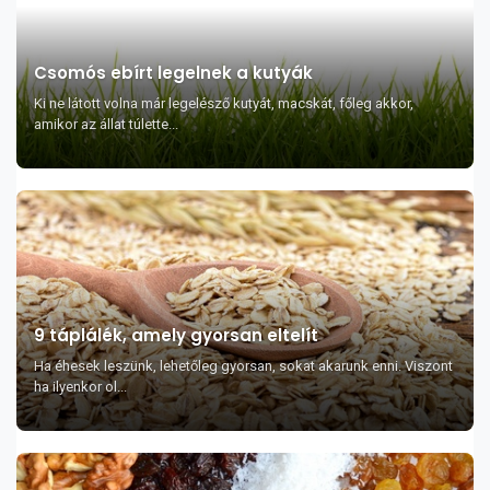
Csomós ebírt legelnek a kutyák
Ki ne látott volna már legelésző kutyát, macskát, főleg akkor,
amikor az állat túlette...
9 táplálék, amely gyorsan eltelít
Ha éhesek leszünk, lehetőleg gyorsan, sokat akarunk enni. Viszont
ha ilyenkor ol...