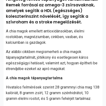
Remek forrásai az omega-3 zsírsavaknak,
amelyek segítik a HDL (egészséges)
koleszterinszint növelését, így segítik a
szívroham és a stroke megelőzését.
A chia magok emellett antioxidánsokban, élelmi
rostokban, magnéziumban, cinkben, vasban, és
kalciumban is gazdagok.
Az alábbi cikkben megismerheti a chia magok
tápanyagtartalmát, jótékony és esetlegesen káros
egészségügyi hatásait, valamint azt, hogyan építheti be
étrendjébe ezeket az apró magokat.
A chia magok tápanyagtartalma
Hivatalos felmérések szerint 28 grammnyi chia mag 138
kalóriát, 8 gramm zsírt, 12 gramm szénhidrátot, 10
gramm élelmi rostot, és 5 gramm fehérjét tartalmaz.