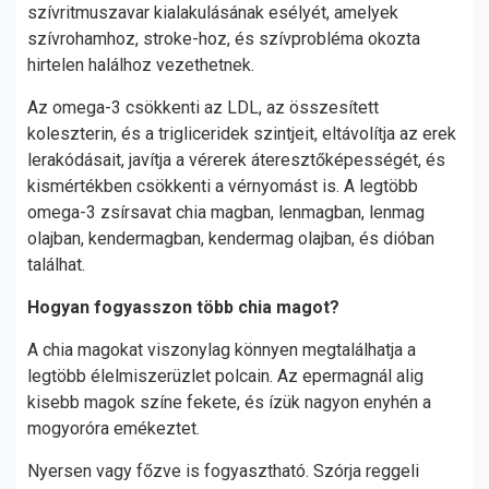
szívritmuszavar kialakulásának esélyét, amelyek
szívrohamhoz, stroke-hoz, és szívprobléma okozta
hirtelen halálhoz vezethetnek.
Az omega-3 csökkenti az LDL, az összesített
koleszterin, és a trigliceridek szintjeit, eltávolítja az erek
lerakódásait, javítja a vérerek áteresztőképességét, és
kismértékben csökkenti a vérnyomást is. A legtöbb
omega-3 zsírsavat chia magban, lenmagban, lenmag
olajban, kendermagban, kendermag olajban, és dióban
találhat.
Hogyan fogyasszon több chia magot?
A chia magokat viszonylag könnyen megtalálhatja a
legtöbb élelmiszerüzlet polcain. Az epermagnál alig
kisebb magok színe fekete, és ízük nagyon enyhén a
mogyoróra emékeztet.
Nyersen vagy főzve is fogyasztható. Szórja reggeli