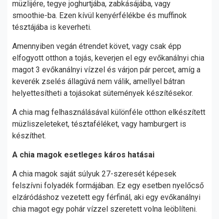
müzlijére, tegye joghurtjába, zabkásájába, vagy
smoothie-ba. Ezen kívül kenyérfélékbe és muffinok
tésztájába is keverheti.
Amennyiben vegán étrendet követ, vagy csak épp
elfogyott otthon a tojás, keverjen el egy evőkanálnyi chia
magot 3 evőkanálnyi vízzel és várjon pár percet, amíg a
keverék zselés állagúvá nem válik, amellyel bátran
helyettesítheti a tojásokat sütemények készítésekor.
A chia mag felhasználásával különféle otthon elkészített
müzliszeleteket, tésztaféléket, vagy hamburgert is
készíthet.
A chia magok esetleges káros hatásai
A chia magok saját súlyuk 27-szeresét képesek
felszívni folyadék formájában. Ez egy esetben nyelőcső
elzáródáshoz vezetett egy férfinál, aki egy evőkanálnyi
chia magot egy pohár vízzel szeretett volna leöblíteni.