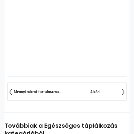
Mennyi cukrot tartalmaznak az általunk fogyasztott ételek?
A kód
Továbbiak a Egészséges táplálkozás
kategóriából