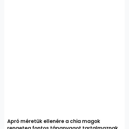
Apró méretük ellenére a chia magok
rengeteg fontos tápanyagot tartalmaznak.