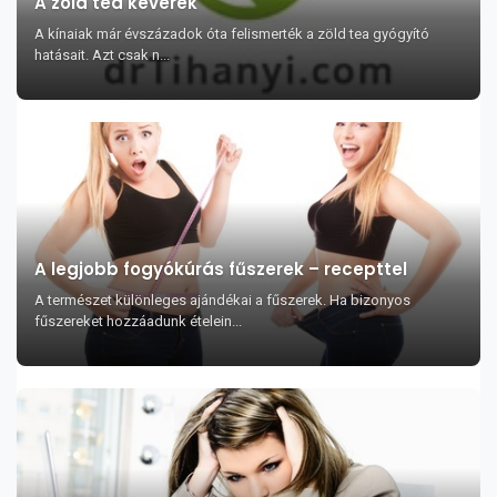
A zöld tea keverék
A kínaiak már évszázadok óta felismerték a zöld tea gyógyító
hatásait. Azt csak n...
A legjobb fogyókúrás fűszerek – recepttel
A természet különleges ajándékai a fűszerek. Ha bizonyos
fűszereket hozzáadunk ételein...