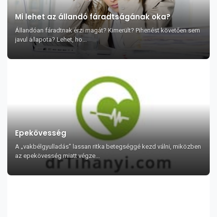
Mi lehet az állandó fáradtságának oka?
Állandóan fáradtnak érzi magát? Kimerült? Pihenést követően sem
javul állapota? Lehet, ho...
Epekövesség
A „vakbélgyulladás” lassan ritka betegséggé kezd válni, miközben
az epekövesség miatt végze...