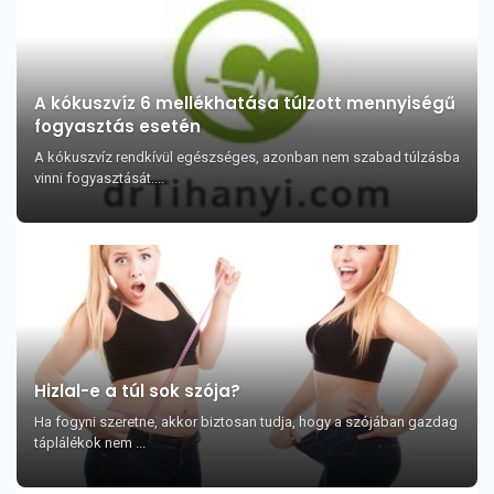
A kókuszvíz 6 mellékhatása túlzott mennyiségű
fogyasztás esetén
A kókuszvíz rendkívül egészséges, azonban nem szabad túlzásba
vinni fogyasztását....
Hizlal-e a túl sok szója?
Ha fogyni szeretne, akkor biztosan tudja, hogy a szójában gazdag
táplálékok nem ...