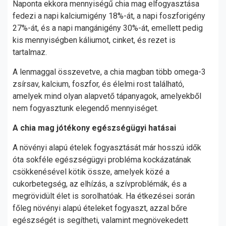
Naponta ekkora mennyiségű chia mag elfogyasztása
fedezi a napi kalciumigény 18%-át, a napi foszforigény
27%-át, és a napi mangánigény 30%-át, emellett pedig
kis mennyiségben káliumot, cinket, és rezet is
tartalmaz.
A lenmaggal összevetve, a chia magban több omega-3
zsírsav, kalcium, foszfor, és élelmi rost található,
amelyek mind olyan alapvető tápanyagok, amelyekből
nem fogyasztunk elegendő mennyiséget.
A chia mag jótékony egészségügyi hatásai
A növényi alapú ételek fogyasztását már hosszú idők
óta sokféle egészségügyi probléma kockázatának
csökkenésével kötik össze, amelyek közé a
cukorbetegség, az elhízás, a szívproblémák, és a
megrövidült élet is sorolhatóak. Ha étkezései során
főleg növényi alapú ételeket fogyaszt, azzal bőre
egészségét is segítheti, valamint megnövekedett