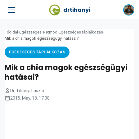
drtihanyi
Főoldal
›
Egészséges életmód
›
Egészséges táplálkozás
›
Mik a chia magok egészségügyi hatásai?
EGÉSZSÉGES TÁPLÁLKOZÁS
Mik a chia magok egészségügyi
hatásai?
Dr. Tihanyi László
2015. May. 18. 17:08