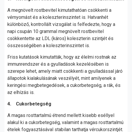
A megnövelt rostbevitel kimutathatóan csökkenti a
vérnyomást és a koleszterinszintet is. Hatvanhét
különböző, kontrollált vizsgálat is felfedezte, hogy a
napi csupán 10 grammal megnövelt rostbevitel
csökkentette az LDL (káros) koleszterin szintjét és
összességében a koleszterinszintet is.
Friss kutatások kimutatták, hogy az élelmi rostnak az
immunrendszer és a gyulladások kezelésében is
szerepe lehet, amely miatt csökkenti a gyulladással járó
állapotok kialakulásának veszélyét, mint amilyenek a
keringési megbetegedések, a cukorbetegség, a rák, és
az elhízás is.
4. Cukorbetegség
A magas rosttartalmú étrend mellett kisebb eséllyel
alakul ki a cukorbetegség, valamint a magas rosttartalmú
ételek fogyasztásával stabilan tarthatja vércukorszintjét.