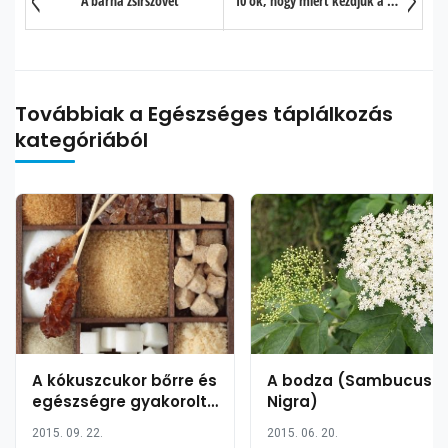
A barna zsírszövet
10 ok, hogy miért kezdjük a napot egy pohár langyos, citromos vízzel
Továbbiak a Egészséges táplálkozás
kategóriából
A kókuszcukor bőrre és
A bodza (Sambucus
egészségre gyakorolt
Nigra)
jótékony hatása 30
2015. 09. 22.
2015. 06. 20.
pontban