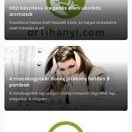
Házi készítésű öregedés elleni uborkás
arcmaszk
Összehúzó hatása miatt feszesíti a bőrt, és magas vívztartalma
miatt hidratálja is azt. ...
A macskagyökér illóolaj jótékony hatása 8
pontban
A macskagyökér egy virágzó növény rózsaszín vagy fehér fejű
virágokkal. A virágokn...