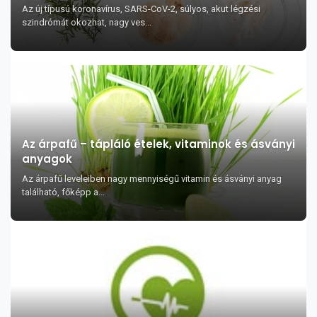
koronavírus fertőzés
Az új típusú koronavírus, SARS-CoV-2, súlyos, akut légzési
szindrómát okozhat, nagy ves...
Az árpafű – tápláló ételek, vitaminok és ásványi
anyagok
Az árpafű leveleiben nagy mennyiségű vitamin és ásványi anyag
található, főképp a...