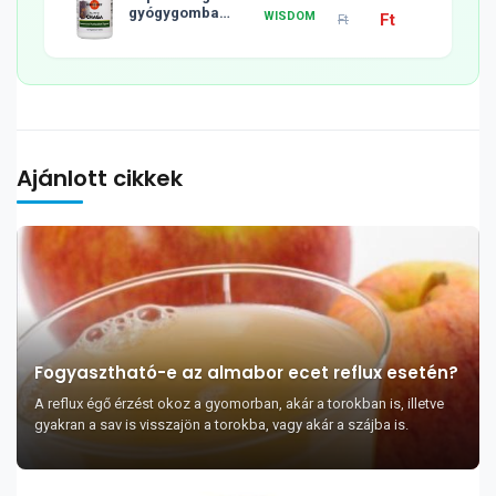
gyógygomba
WISDOM
Ft
Ft
tabletta, 120db
Ajánlott cikkek
Fogyasztható-e az almabor ecet reflux esetén?
A reflux égő érzést okoz a gyomorban, akár a torokban is, illetve
gyakran a sav is visszajön a torokba, vagy akár a szájba is.