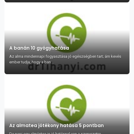
A banán 10 gyógyhatása
Az alma mindennapi fogyasztása jó egészségben tart; ám kevés
ember tudja, hogy a ban...
Az almatea jótékony hatása 5 pontban
De napi egy almástea is jó hatással van a szervezetre.