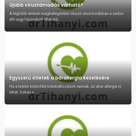
Újabb vírustámadás várható?
A legtöbb emberi megbetegedést okozó vírus korábban a vadon
élő vagy háziasított állatokb...
Egyszerű ötletek a bőrallergia kezelésére
Ha a testén különféle bőrelváltozások vannak, az akár allergia is
lehet. Sokan a...