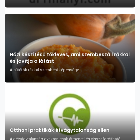
Házi készítésű tökleves, ami szembeszáll rákkal
és javítja a látást
A sütőtök rákkal szembeni képessége
Otthoni praktikák étvágytalanság ellen
Az étvágytalanság gyakran csak átmeneti és visszafordítható,