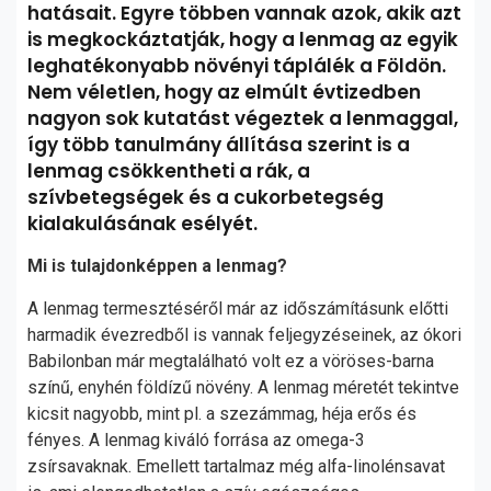
hatásait. Egyre többen vannak azok, akik azt
is megkockáztatják, hogy a lenmag az egyik
leghatékonyabb növényi táplálék a Földön.
Nem véletlen, hogy az elmúlt évtizedben
nagyon sok kutatást végeztek a lenmaggal,
így több tanulmány állítása szerint is a
lenmag csökkentheti a rák, a
szívbetegségek és a cukorbetegség
kialakulásának esélyét.
Mi is tulajdonképpen a lenmag?
A lenmag termesztéséről már az időszámításunk előtti
harmadik évezredből is vannak feljegyzéseinek, az ókori
Babilonban már megtalálható volt ez a vöröses-barna
színű, enyhén földízű növény. A lenmag méretét tekintve
kicsit nagyobb, mint pl. a szezámmag, héja erős és
fényes. A lenmag kiváló forrása az omega-3
zsírsavaknak. Emellett tartalmaz még alfa-linolénsavat