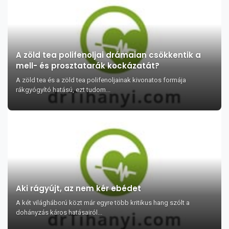
A zöld tea polifenoljai drámaian csökkentik a
mell- és prosztatarák kockázatát?
A zöld tea és a zöld tea polifenoljainak kivonatos formája
rákgyógyító hatású, ezt tudom...
Aki rágyújt, az nem kér ebédet
A két világháború közt már egyre több kritikus hang szólt a
dohányzás káros hatásairól...