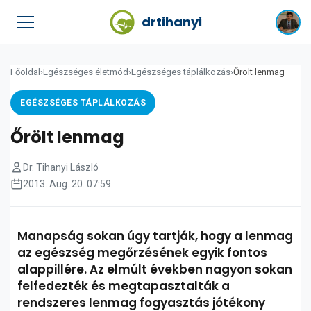
drtihanyi
Főoldal
›
Egészséges életmód
›
Egészséges táplálkozás
›
Őrölt lenmag
EGÉSZSÉGES TÁPLÁLKOZÁS
Őrölt lenmag
Dr. Tihanyi László
2013. Aug. 20. 07:59
Manapság sokan úgy tartják, hogy a lenmag
az egészség megőrzésének egyik fontos
alappillére. Az elmúlt években nagyon sokan
felfedezték és megtapasztalták a
rendszeres lenmag fogyasztás jótékony