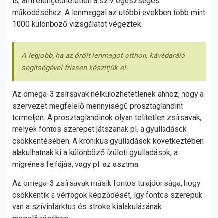
is, ami elengedhetetlen a szív egészséges
működéséhez. A lenmaggal az utóbbi években több mint
1000 különböző vizsgálatot végeztek.
A legjobb, ha az őrölt lenmagot otthon, kávédaráló
segítségével frissen készítjük el.
Az omega-3 zsírsavak nélkülözhetetlenek ahhoz, hogy a
szervezet megfelelő mennyiségű prosztaglandint
termeljen. A prosztaglandinok olyan telítetlen zsírsavak,
melyek fontos szerepet játszanak pl. a gyulladások
csökkentésében. A krónikus gyulladások következtében
alakulhatnak ki a különböző ízületi gyulladások, a
migrénes fejfájás, vagy pl. az asztma.
Az omega-3 zsírsavak másik fontos tulajdonsága, hogy
csökkentik a vérrögök képződését, így fontos szerepük
van a szívinfarktus és stroke kialakulásának