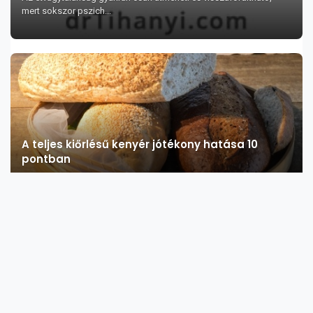
mert sokszor pszich...
A teljes kiőrlésű kenyér jótékony hatása 10
pontban
A teljes kiőrlésű kenyér jótékony hatásai a következők: