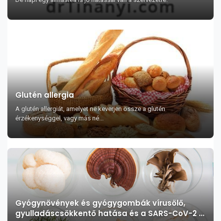
Glutén allergia
A glutén allergiát, amelyet ne keverjen össze a glutén
érzékenységgel, vagy más né...
Gyógynövények és gyógygombák vírusölő,
gyulladáscsökkentő hatása és a SARS-CoV-2 –