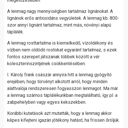
megelőzésében.
A lenmag nagy mennyiségben tartalmaz lignánokat. A
lignánok erős antioxidáns vegyületek. A lenmag kb. 800-
szor annyi lignánt tartalmaz, mint más, növényi alapú
táplálék.
A lenmag rosttartalma is kiemelkedő, vízoldékony és
vízben nem oldódó rostokat egyaránt tartalmaz, s ezek
fontos szerepet játszanak többek között a vér
koleszterinszintjének csökkentésében.
I. Károly frank császár annyira hitt a lenmag gyógyító
erejében, hogy törvényt alkotott arról, hogy minden
alattvalója rendszeresen fogyasszon lenmagot. Ma már
a lenmag számos táplálékunkban megtalálható, így pl. a
zabpehelyben vagy egyes kekszekben.
Korábbi kutatások azt mutatták, hogy a lenmag akkor
képes kifejteni igazán jótékony hatást, ha frissen őröljük.