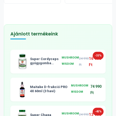
Ajánlott termékeink
-33%
MUSHROOM
16 990
24 990
Super Cordyceps
gyógygomba
WISDOM
Ft
Ft
tabletta, 120db
MUSHROOM
74 990
Maitake D-frakció PRO
4X 60ml (3 havi)
WISDOM
Ft
-45%
MUSHROOM
13 990
24 990
Super Chaga