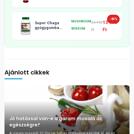
-45%
MUSHROOM
13 990
24 990
Super Chaga
gyógygomba
WISDOM
Ft
Ft
tabletta, 120db
Ajánlott cikkek
Jó hatással van-e a garam masala az
egészségre?
A garam masalát 32 fűszer felhasználásával készítik el, és az