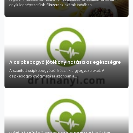
egyik legnépszerűbb fűszernek számít Indiában.
A csipkebogyó jótékony hatása az egészségre
A szárított csipkebogyóból készítik a gyógyszereket. A
csipkebogyó gyógyhatása azonban a...