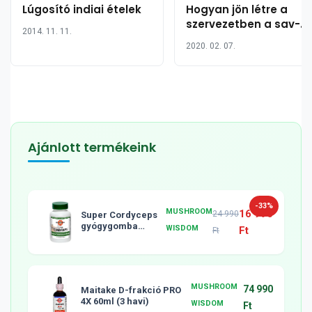
Lúgosító indiai ételek
Hogyan jön létre a
szervezetben a sav-
2014. 11. 11.
bázis egyensúly?
2020. 02. 07.
Ajánlott termékeink
-33%
MUSHROOM
16 990
24 990
Super Cordyceps
gyógygomba
WISDOM
Ft
Ft
tabletta, 120db
MUSHROOM
74 990
Maitake D-frakció PRO
4X 60ml (3 havi)
WISDOM
Ft