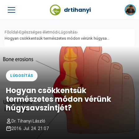
drtihanyi
Főoldal
›
Egészséges életmód
›
Lúgosítás
›
Hogyan csökkentsük természetes módon vérünk húgysa...
LÚGOSÍTÁS
Hogyan csökkentsük
természetes módon vérünk
húgysavszintjét?
Dr. Tihanyi László
2016. Jul. 24. 21:07