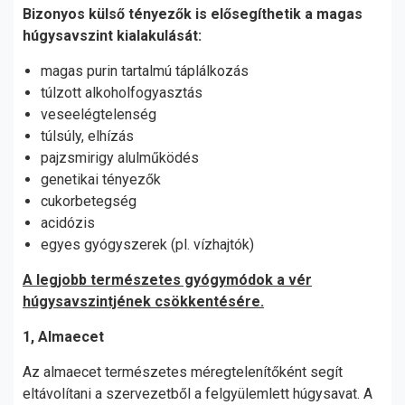
Bizonyos külső tényezők is elősegíthetik a magas
húgysavszint kialakulását:
magas purin tartalmú táplálkozás
túlzott alkoholfogyasztás
veseelégtelenség
túlsúly, elhízás
pajzsmirigy alulműködés
genetikai tényezők
cukorbetegség
acidózis
egyes gyógyszerek (pl. vízhajtók)
A legjobb természetes gyógymódok a vér
húgysavszintjének csökkentésére.
1, Almaecet
Az almaecet természetes méregtelenítőként segít
eltávolítani a szervezetből a felgyülemlett húgysavat. A