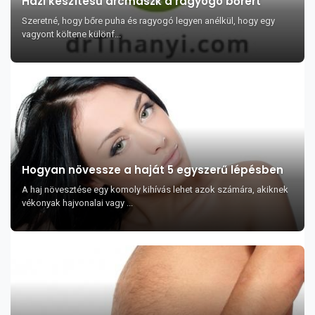
Házi készítésű arcmaszk a ragyogó bőrért
Szeretné, hogy bőre puha és ragyogó legyen anélkül, hogy egy
vagyont költene különf...
Hogyan növessze a haját 5 egyszerű lépésben
A haj növesztése egy komoly kihívás lehet azok számára, akiknek
vékonyak hajvonalai vagy ...