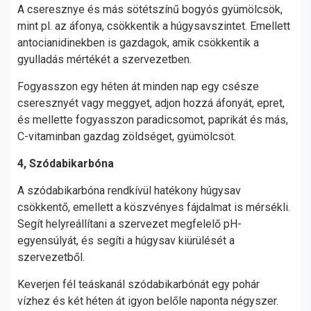
A cseresznye és más sötétszínű bogyós gyümölcsök,
mint pl. az áfonya, csökkentik a húgysavszintet. Emellett
antocianidinekben is gazdagok, amik csökkentik a
gyulladás mértékét a szervezetben.
Fogyasszon egy héten át minden nap egy csésze
cseresznyét vagy meggyet, adjon hozzá áfonyát, epret,
és mellette fogyasszon paradicsomot, paprikát és más,
C-vitaminban gazdag zöldséget, gyümölcsöt.
4, Szódabikarbóna
A szódabikarbóna rendkívül hatékony húgysav
csökkentő, emellett a köszvényes fájdalmat is mérsékli.
Segít helyreállítani a szervezet megfelelő pH-
egyensúlyát, és segíti a húgysav kiürülését a
szervezetből.
Keverjen fél teáskanál szódabikarbónát egy pohár
vízhez és két héten át igyon belőle naponta négyszer.