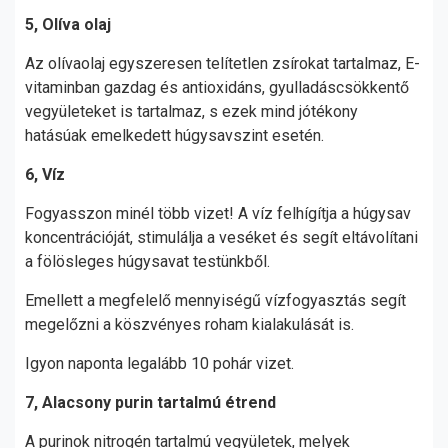
5, Olíva olaj
Az olívaolaj egyszeresen telítetlen zsírokat tartalmaz, E-
vitaminban gazdag és antioxidáns, gyulladáscsökkentő
vegyületeket is tartalmaz, s ezek mind jótékony
hatásúak emelkedett húgysavszint esetén.
6, Víz
Fogyasszon minél több vizet! A víz felhígítja a húgysav
koncentrációját, stimulálja a veséket és segít eltávolítani
a fölösleges húgysavat testünkből.
Emellett a megfelelő mennyiségű vízfogyasztás segít
megelőzni a köszvényes roham kialakulását is.
Igyon naponta legalább 10 pohár vizet.
7, Alacsony purin tartalmú étrend
A purinok nitrogén tartalmú vegyületek, melyek