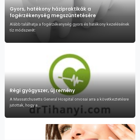
Gyors, hatékony házipraktikák a
fogérzékenység megszüntetésére
Alább találhatja a fogérzékenység gyors és hatékony kezelésének
tíz módszerét:
Régi gyógyszer, új remény
A Massatchusetts General Hospital orvosai arra a következtetésre
jutottak, hogy a...