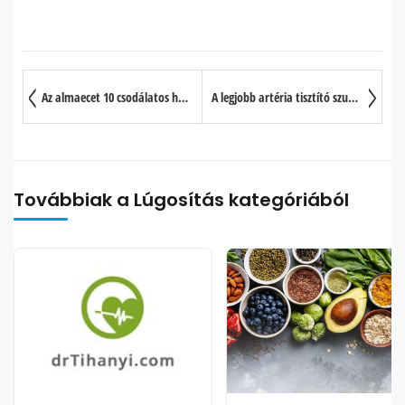
Az almaecet 10 csodálatos hatása szervezetünkre
A legjobb artéria tisztító szuper táplálékok
Továbbiak a Lúgosítás kategóriából