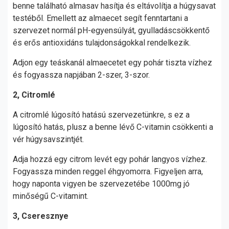
benne található almasav hasítja és eltávolítja a húgysavat
testéből. Emellett az almaecet segít fenntartani a
szervezet normál pH-egyensúlyát, gyulladáscsökkentő
és erős antioxidáns tulajdonságokkal rendelkezik.
Adjon egy teáskanál almaecetet egy pohár tiszta vízhez
és fogyassza napjában 2-szer, 3-szor.
2, Citromlé
A citromlé lúgosító hatású szervezetünkre, s ez a
lúgosító hatás, plusz a benne lévő C-vitamin csökkenti a
vér húgysavszintjét.
Adja hozzá egy citrom levét egy pohár langyos vízhez.
Fogyassza minden reggel éhgyomorra. Figyeljen arra,
hogy naponta vigyen be szervezetébe 1000mg jó
minőségű C-vitamint.
3, Cseresznye