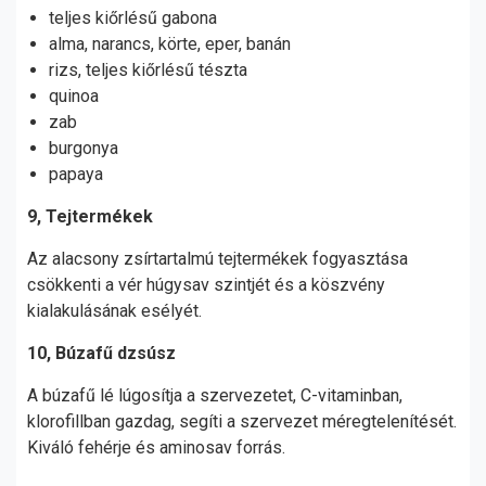
teljes kiőrlésű gabona
alma, narancs, körte, eper, banán
rizs, teljes kiőrlésű tészta
quinoa
zab
burgonya
papaya
9, Tejtermékek
Az alacsony zsírtartalmú tejtermékek fogyasztása
csökkenti a vér húgysav szintjét és a köszvény
kialakulásának esélyét.
10, Búzafű dzsúsz
A búzafű lé lúgosítja a szervezetet, C-vitaminban,
klorofillban gazdag, segíti a szervezet méregtelenítését.
Kiváló fehérje és aminosav forrás.