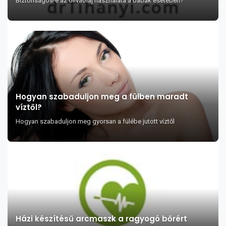
Biztonságos-e az olívaolaj használata a babák esetében?
Hogyan szabaduljon meg a fülben maradt
víztől?
Hogyan szabaduljon meg gyorsan a fülébe jutott víztől
Házi készítésű arcmaszk a ragyogó bőrért