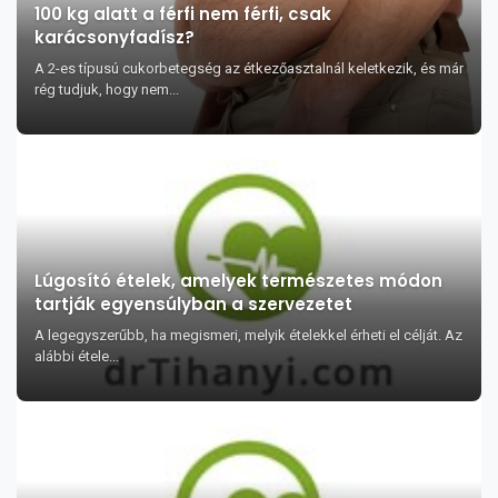
100 kg alatt a férfi nem férfi, csak
karácsonyfadísz?
A 2-es típusú cukorbetegség az étkezőasztalnál keletkezik, és már
rég tudjuk, hogy nem...
Lúgosító ételek, amelyek természetes módon
tartják egyensúlyban a szervezetet
A legegyszerűbb, ha megismeri, melyik ételekkel érheti el célját. Az
alábbi étele...