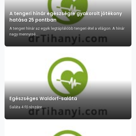
A tengeri hínár egészségre gyakorolt jótékony
hatása 25 pontban
A tengeri hínár az egyik legtáplálóbb tengeri étel a világon. A hínár
nagy mennyisé...
Egészséges Waldorf-saláta
Saláta 4 fő részére