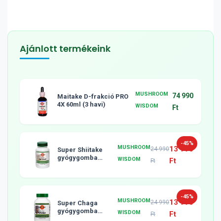
Ajánlott termékeink
MUSHROOM
74 990
Maitake D-frakció PRO
4X 60ml (3 havi)
WISDOM
Ft
-45%
MUSHROOM
13 990
24 990
Super Shiitake
gyógygomba
WISDOM
Ft
Ft
tabletta, 120db
-45%
MUSHROOM
13 990
24 990
Super Chaga
gyógygomba
WISDOM
Ft
Ft
tabletta, 120db