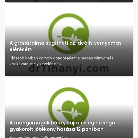
A gránátalma segítheti az ideális vérnyomás
elérését?
Idősebb korban komoly gondot jelent a magas vérnyomás
kockázata, mely kezelés nélk...
A mangómagok bőrre, hajra és egészségre
gyakorolt jótékony hatása 12 pontban
A mangómagok jótékony hatása: