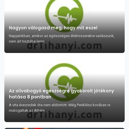
Nagyon válogasd meg, hogy mit eszel
Napjainkban, amikor az egészséges élelmiszerekre vadászunk,
nem árt tisztába lenni...
Az olívabogyó egészségre gyakorolt jótékony
hatása 8 pontban
A vita évezredek óta nem eldöntött. Még Periklész korában is
mutogattak az Athéni...