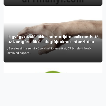
Új gyógykezelésekkel harmadjára csökkenthető
az izomgörcsök és idegfájdalmak intenzitása
„Becsléseink szerint közel 4 millió amerikai, 65 év feletti felnőtt
szenved napont...
25 szuper étel az anyagcsere javítására
Aki folyamatosan fáradtnak, ingerültnek depressziósnak vagy