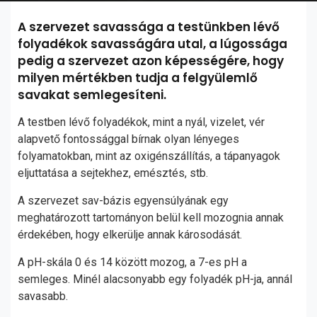
A szervezet savassága a testünkben lévő
folyadékok savasságára utal, a lúgossága
pedig a szervezet azon képességére, hogy
milyen mértékben tudja a felgyülemlő
savakat semlegesíteni.
A testben lévő folyadékok, mint a nyál, vizelet, vér
alapvető fontossággal bírnak olyan lényeges
folyamatokban, mint az oxigénszállítás, a tápanyagok
eljuttatása a sejtekhez, emésztés, stb.
A szervezet sav-bázis egyensúlyának egy
meghatározott tartományon belül kell mozognia annak
érdekében, hogy elkerülje annak károsodását.
A pH-skála 0 és 14 között mozog, a 7-es pH a
semleges. Minél alacsonyabb egy folyadék pH-ja, annál
savasabb.