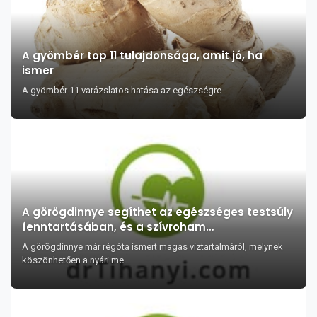
A gyömbér top 11 tulajdonsága, amit jó, ha
ismer
A gyömbér 11 varázslatos hatása az egészségre
A görögdinnye segíthet az egészséges testsúly
fenntartásában, és a szívroham
megelőzésében?
A görögdinnye már régóta ismert magas víztartalmáról, melynek
köszönhetően a nyári me...