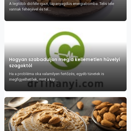
A legtöbb dióféle igazi, tápanyagdús energiabomba. Telis tele
vannak fehérjével és tel...
Hogyan szabaduljon meg a kellemetlen hüvelyi
szagoktól
Ha a probléma oka valamilyen fertőzés, egyéb tünetek is
megfigyelhetőek, mint a kip...