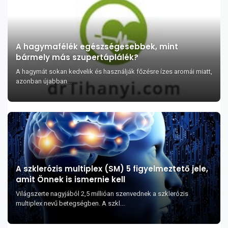
A hagymafélék egészségesebbek, mint
bármely más szupertáplálék?
A hagymát sokan kedvelik és használják főzésre ízes aromái miatt,
azonban újabban...
A szklerózis multiplex (SM) 5 figyelmeztető jele,
amit Önnek is ismernie kell
Világszerte nagyjából 2,5 millióan szenvednek a szklerózis
multiplex nevű betegségben. A szkl...