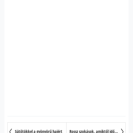
Sütőtökkel a gyönyörű hajért
Rossz szokások, amiktől idősebbnek látszik a koránál