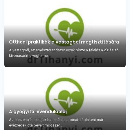
Otthoni praktikák a vastagbél megtisztítására
A vastagbél, az emésztőrendszer egyik része a felelős a víz és só
kivonásáért a végtermé...
A gyógyító levendulaolaj
Az esszenciális olajak használata aromaterápiaként már
évezredek óta bevált módszer...