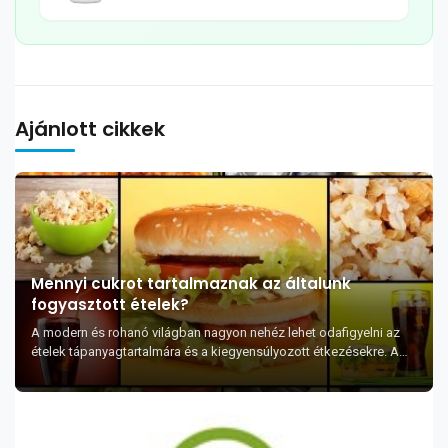
Ajánlott cikkek
Mennyi cukrot tartalmaznak az általunk
fogyasztott ételek?
A modern és rohanó világban nagyon nehéz lehet odafigyelni az
ételek tápanyagtartalmára és a kiegyensúlyozott étkezésekre. A
cukor is egy nagyon fontos táp...