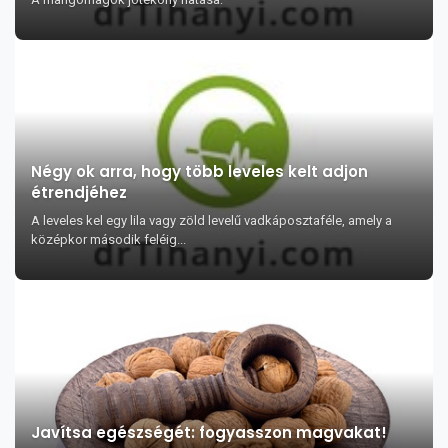
Négy ok arra, hogy több leveles kelt adjon
étrendjéhez
A leveles kel egy lila vagy zöld levelű vadkáposztaféle, amely a
középkor második feléig...
Javítsa egészségét: fogyasszon magvakat!