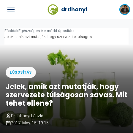
drtihanyi
Főoldal
›
Egészséges életmód
›
Lúgosítás
›
Jelek, amik azt mutatják, hogy szervezete túlságos...
LÚGOSÍTÁS
Jelek, amik azt mutatják, hogy
szervezete túlságosan savas. Mit
tehet ellene?
Dr. Tihanyi László
2017. May. 15. 19:15