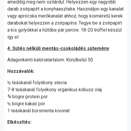
ameddig meg nem szilárdul. Helyezzen egy nagyobb
darab zsírpapírt a konyhaasztalra. Használjon egy kanalat
vagy aprócska merőkanalat ahhoz, hogy kisméretű kerek
darabokat helyezzen a zsírpapírra. Tegye be a zsírpapírt
a kis golyókkal a hűtőbe pár percre. 18-20 trüffel készül
így el.
4. Sütés nélküli mentás-csokoládés sütemény
Adagonkénti kalóriatartalom: Körülbelül 50
Hozzávalók:
½ teáskanál folyékony stevia
7-8 teáskanál folyékony organikus kókusz olaj
¾ bögre protein por
½ bögre kakaó por
1 teáskanál borsmenta kivonat
Elkészítés: