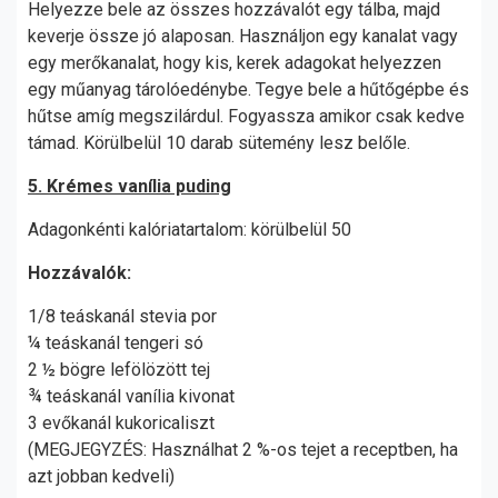
Helyezze bele az összes hozzávalót egy tálba, majd
keverje össze jó alaposan. Használjon egy kanalat vagy
egy merőkanalat, hogy kis, kerek adagokat helyezzen
egy műanyag tárolóedénybe. Tegye bele a hűtőgépbe és
hűtse amíg megszilárdul. Fogyassza amikor csak kedve
támad. Körülbelül 10 darab sütemény lesz belőle.
5. Krémes vanília puding
Adagonkénti kalóriatartalom: körülbelül 50
Hozzávalók:
1/8 teáskanál stevia por
¼ teáskanál tengeri só
2 ½ bögre lefölözött tej
¾ teáskanál vanília kivonat
3 evőkanál kukoricaliszt
(MEGJEGYZÉS: Használhat 2 %-os tejet a receptben, ha
azt jobban kedveli)