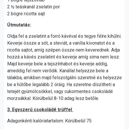
2 ½ teáskanál zselatin por
2 bögre ricotta sajt
Útmutatás:
Oldja fel a zselatint a forró kávéval és tegye félre kihűlni.
Keverje össze a sót, a steviát, a vanília kivonatot és a
ricotta sajtot, amíg szépen össze nem keverednek. Adja
hozzá a kávés zselatint és keverje amíg sima nem lesz.
Majd keverje bele a tejszínhabot és keverje addig,
ameddig fel nem verődik. Kanállal helyezze bele a
tálakba, amikben majd felszolgálni szeretné és helyezze
be a hűtőbe legalább 2 óráig. Ha szeretne díszitheti a
tetejét gyümölcsökkel, vagy cukormentes csokoládé
morzsákkal. Körülbelül 8-10 adag lesz belőle.
3. Egyszerű csokoládé trüffel
Adagonkénti kalóriatartalom: Körülbelül 75