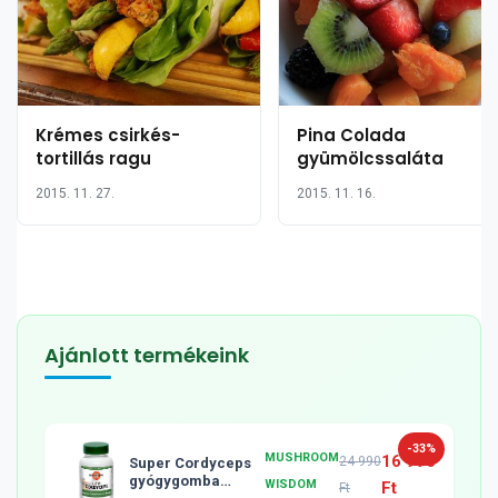
Krémes csirkés-
Pina Colada
tortillás ragu
gyümölcssaláta
2015. 11. 27.
2015. 11. 16.
Ajánlott termékeink
-33%
MUSHROOM
16 990
24 990
Super Cordyceps
gyógygomba
WISDOM
Ft
Ft