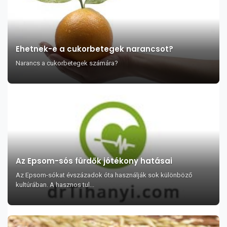
Ehetnek-e a cukorbetegek narancsot?
Narancs a cukorbetegek számára?
Az Epsom-sós fürdők jótékony hatásai
Az Epsom-sókat évszázadok óta használják sok különböző
kultúrában. A hasznos tul...