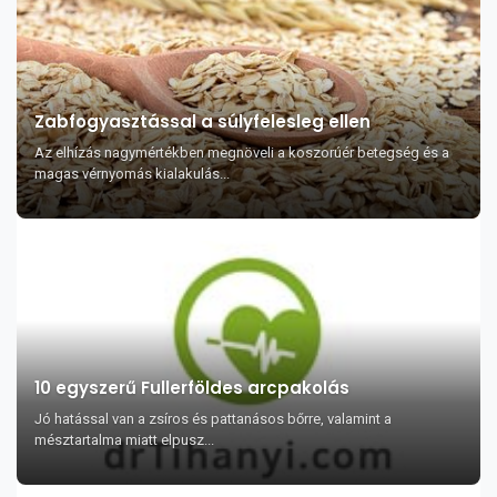
Zabfogyasztással a súlyfelesleg ellen
Az elhízás nagymértékben megnöveli a koszorúér betegség és a
magas vérnyomás kialakulás...
10 egyszerű Fullerföldes arcpakolás
Jó hatással van a zsíros és pattanásos bőrre, valamint a
mésztartalma miatt elpusz...