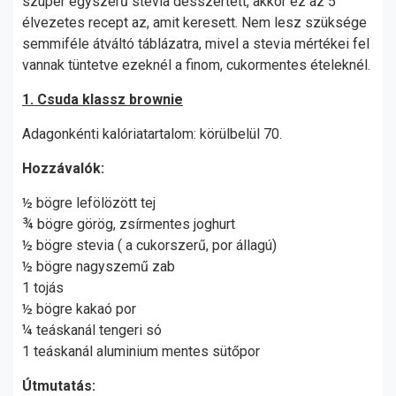
szuper egyszerű stevia desszertett, akkor ez az 5
élvezetes recept az, amit keresett. Nem lesz szüksége
semmiféle átváltó táblázatra, mivel a stevia mértékei fel
vannak tüntetve ezeknél a finom, cukormentes ételeknél.
1. Csuda klassz brownie
Adagonkénti kalóriatartalom: körülbelül 70.
Hozzávalók:
½ bögre lefölözött tej
¾ bögre görög, zsírmentes joghurt
½ bögre stevia ( a cukorszerű, por állagú)
½ bögre nagyszemű zab
1 tojás
½ bögre kakaó por
¼ teáskanál tengeri só
1 teáskanál aluminium mentes sütőpor
Útmutatás: