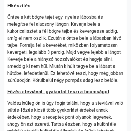
Elkészítés:
Öntse a két bögre tejet egy nyeles lábosba és
melegítse fel alacsony lángon. Keverje bele a
kukoricalisztet a fél bögre tejbe és kevergesse addig,
amíg el nem oszlik. Ezután a öntse bele a lábasban lévő
tejbe. Forralja fel a keveréket, miközben folyamatosan
kevergeti, legalább 3 percig. Majd vegye lejebb a lángot.
Keverje bele a hiányzó hozzávalókat és hagyja állni,
ameddig ki nem hűl. Miután kihűlt tegye be a lábast a
hűtőbe, lefedetlenül. Ez lehetővé teszi, hogy még jobban
sűrűsödjön. Körülbelül négy pompás adag lesz belőle.
Főzés steviával : gyakorlat teszi a finomságot
Valószínűleg ön is úgy fogja találni, hogy a steviával való
sütés-főzés kicsit több gyakorlást érdekel annak
érdekében, hogy a receptek pont olyanok legyenek,
ahogy ön azt szereti. Tartsa észben, hogy a különféle