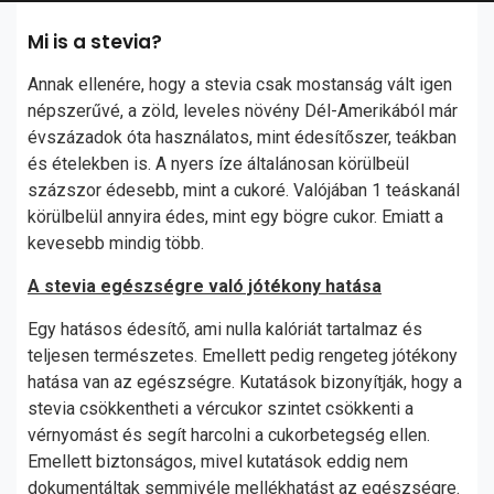
Mi is a stevia?
Annak ellenére, hogy a stevia csak mostanság vált igen
népszerűvé, a zöld, leveles növény Dél-Amerikából már
évszázadok óta használatos, mint édesítőszer, teákban
és ételekben is. A nyers íze általánosan körülbeül
százszor édesebb, mint a cukoré. Valójában 1 teáskanál
körülbelül annyira édes, mint egy bögre cukor. Emiatt a
kevesebb mindig több.
A stevia egészségre való jótékony hatása
Egy hatásos édesítő, ami nulla kalóriát tartalmaz és
teljesen természetes. Emellett pedig rengeteg jótékony
hatása van az egészségre. Kutatások bizonyítják, hogy a
stevia csökkentheti a vércukor szintet csökkenti a
vérnyomást és segít harcolni a cukorbetegség ellen.
Emellett biztonságos, mivel kutatások eddig nem
dokumentáltak semmivéle mellékhatást az egészségre.