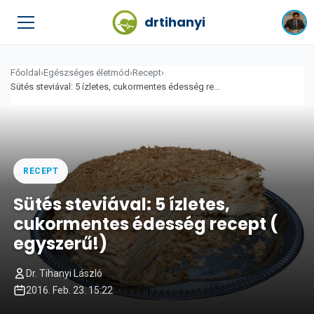
drtihanyi
Főoldal
›
Egészséges életmód
›
Recept
›
Sütés steviával: 5 ízletes, cukormentes édesség re...
RECEPT
Sütés steviával: 5 ízletes,
cukormentes édesség recept (
egyszerű!)
Dr. Tihanyi László
2016. Feb. 23. 15:22