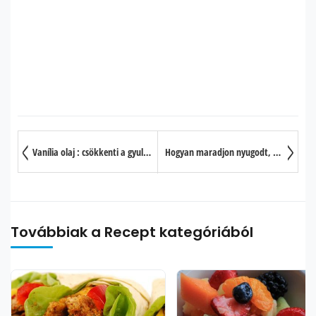
Vanília olaj : csökkenti a gyulladást, megelőzi a rákot, segít a légúti betegségekből való felgyógyulásban és remek afrodiziákum
Hogyan maradjon nyugodt, ha szorongással küzd?
Továbbiak a Recept kategóriából