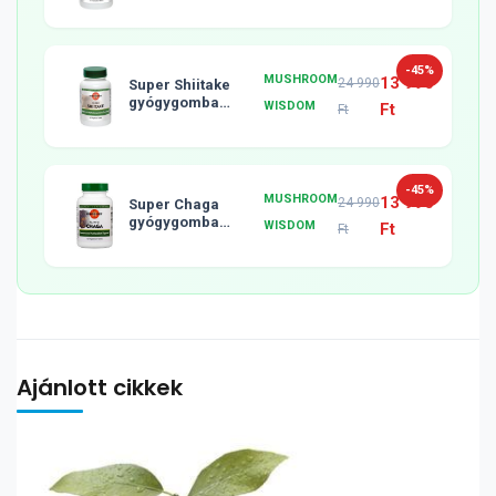
tabletta, 120db
-45%
MUSHROOM
13 990
24 990
Super Shiitake
gyógygomba
WISDOM
Ft
Ft
tabletta, 120db
-45%
MUSHROOM
13 990
24 990
Super Chaga
gyógygomba
WISDOM
Ft
Ft
tabletta, 120db
Ajánlott cikkek