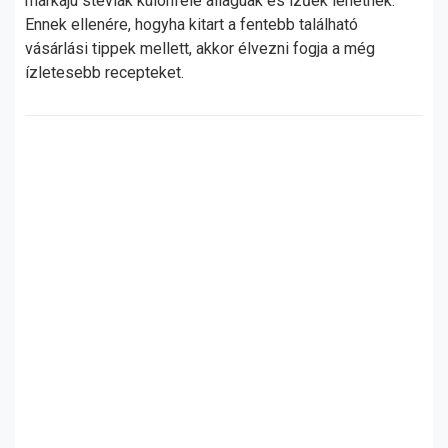
márkájú steviák különféle állagúak és ízűek lehetnek.
Ennek ellenére, hogyha kitart a fentebb található
vásárlási tippek mellett, akkor élvezni fogja a még
ízletesebb recepteket.