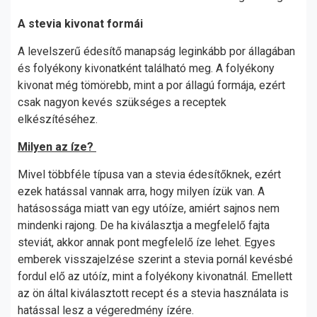
A stevia kivonat formái
A levelszerű édesítő manapság leginkább por állagában
és folyékony kivonatként található meg. A folyékony
kivonat még tömörebb, mint a por állagú formája, ezért
csak nagyon kevés szükséges a receptek
elkészítéséhez.
Milyen az íze?
Mivel többféle típusa van a stevia édesítőknek, ezért
ezek hatással vannak arra, hogy milyen ízük van. A
hatásossága miatt van egy utóíze, amiért sajnos nem
mindenki rajong. De ha kiválasztja a megfelelő fajta
steviát, akkor annak pont megfelelő íze lehet. Egyes
emberek visszajelzése szerint a stevia pornál kevésbé
fordul elő az utóíz, mint a folyékony kivonatnál. Emellett
az ön által kiválasztott recept és a stevia használata is
hatással lesz a végeredmény ízére.