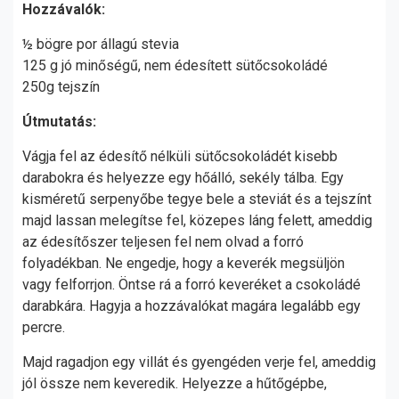
Hozzávalók:
½ bögre por állagú stevia
125 g jó minőségű, nem édesített sütőcsokoládé
250g tejszín
Útmutatás:
Vágja fel az édesítő nélküli sütőcsokoládét kisebb
darabokra és helyezze egy hőálló, sekély tálba. Egy
kisméretű serpenyőbe tegye bele a steviát és a tejszínt
majd lassan melegítse fel, közepes láng felett, ameddig
az édesítőszer teljesen fel nem olvad a forró
folyadékban. Ne engedje, hogy a keverék megsüljön
vagy felforrjon. Öntse rá a forró keveréket a csokoládé
darabkára. Hagyja a hozzávalókat magára legalább egy
percre.
Majd ragadjon egy villát és gyengéden verje fel, ameddig
jól össze nem keveredik. Helyezze a hűtőgépbe,