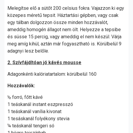
Melegítse elő a sütőt 200 celsius fokra. Vajazzon ki egy
közepes méretű tepsit. Háztartási gépben, vagy csak
egy tálban dolgozzon össze minden hozzávalót,
ameddig homogén állagot nem ölt. Helyezze a tepsibe
és süsse 15 percig, vagy ameddig el nem készül. Várja
meg amíg kihül, aztán már fogyasztható is. Körülbelül 9
adagnyi lesz belőle.
2. Szívfájdítóan jó kávés mousse
Adagonkénti kalóriatartalom: körülbelül 160
Hozzávalók:
½ forró, főtt kávé
1 teáskanál instant eszpresszó
1 teáskanál vanília kivonat
1 tesáskanál folyékony stevia
¼ teáskanál tengeri só
1 bögre tejszínhab