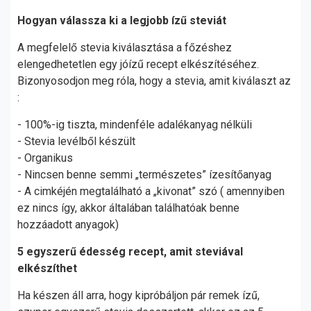
Hogyan válassza ki a legjobb ízű steviát
A megfelelő stevia kiválasztása a főzéshez
elengedhetetlen egy jóízű recept elkészítéséhez.
Bizonyosodjon meg róla, hogy a stevia, amit kiválaszt az
:
- 100%-ig tiszta, mindenféle adalékanyag nélküli
- Stevia levélből készült
- Organikus
- Nincsen benne semmi „természetes” ízesítőanyag
- A cimkéjén megtalálható a „kivonat” szó ( amennyiben
ez nincs így, akkor általában találhatóak benne
hozzáadott anyagok)
5 egyszerű édesség recept, amit steviával
elkészíthet
Ha készen áll arra, hogy kipróbáljon pár remek ízű,