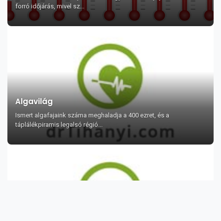
forró időjárás, mivel sz...
Algavilág
Ismert algafajaink száma meghaladja a 400 ezret, és a
táplálékpiramis legalsó régió...
A barack és a szilva kivonata elpusztítja a
melldaganat rosszindulatú sejtjeit?