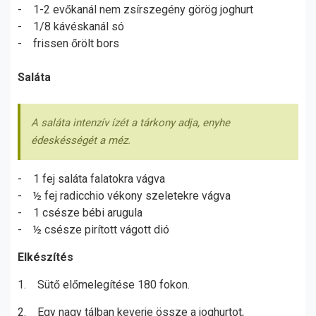
- 1-2 evőkanál nem zsírszegény görög joghurt
- 1/8 kávéskanál só
- frissen őrölt bors
Saláta
A saláta intenzív ízét a tárkony adja, enyhe
édeskésségét a méz.
- 1 fej saláta falatokra vágva
- ½ fej radicchio vékony szeletekre vágva
- 1 csésze bébi arugula
- ½ csésze pirított vágott dió
Elkészítés
1. Sütő előmelegítése 180 fokon.
2. Egy nagy tálban keverje össze a joghurtot,