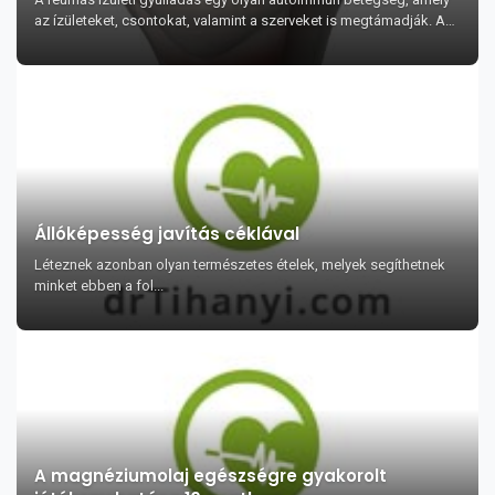
az ízületeket, csontokat, valamint a szerveket is megtámadják. A
betegségre szedett gyógyszer...
Állóképesség javítás céklával
Léteznek azonban olyan természetes ételek, melyek segíthetnek
minket ebben a fol...
A magnéziumolaj egészségre gyakorolt