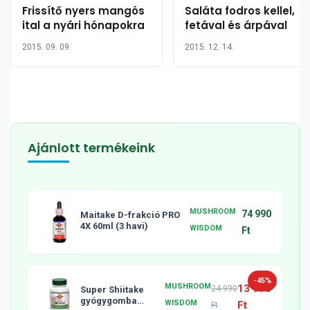
Frissítő nyers mangós
Saláta fodros kellel,
ital a nyári hónapokra
fetával és árpával
2015. 09. 09.
2015. 12. 14.
Ajánlott termékeink
MUSHROOM
74 990
Maitake D-frakció PRO
4X 60ml (3 havi)
WISDOM
Ft
-45%
MUSHROOM
13 990
24 990
Super Shiitake
gyógygomba
WISDOM
Ft
Ft