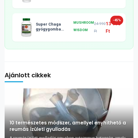
tabletta, 120db
-45%
MUSHROOM
13 990
24 990
Super Chaga
gyógygomba
WISDOM
Ft
Ft
tabletta, 120db
Ajánlott cikkek
10 természetes módszer, amellyel enyhíthető a
reumás ízületi gyulladás
A reumás ízületi gyulladás egy olyan autoimmun betegség, amely