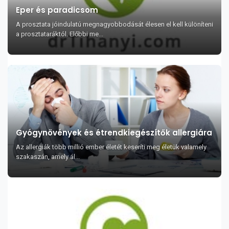
Eper és paradicsom
A prosztata jóindulatú megnagyobbodását élesen el kell különíteni
a prosztataráktól. Előbbi me...
Gyógynövények és étrendkiegészítők allergiára
Az allergiák több millió ember életét keseríti meg életük valamely
szakaszán, amely ál...