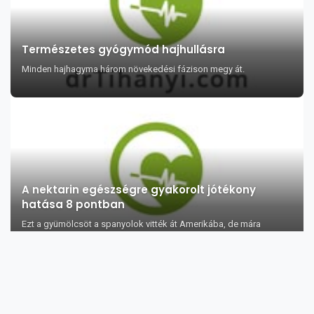
Természetes gyógymód hajhullásra
Minden hajhagyma három növekedési fázison megy át.
A nektarin egészségre gyakorolt jótékony
hatása 8 pontban
Ezt a gyümölcsöt a spanyolok vitték át Amerikába, de mára
Kalifornia a legnagyobb nektar...