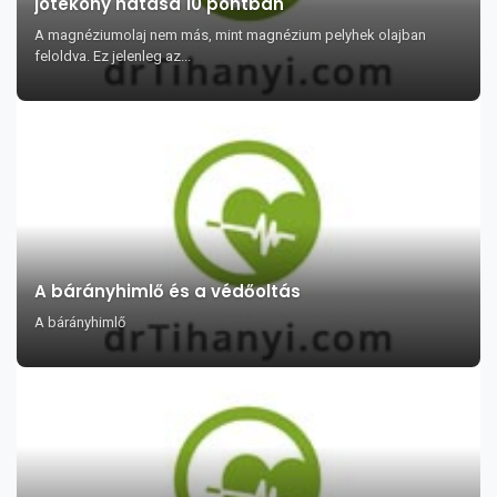
jótékony hatása 10 pontban
A magnéziumolaj nem más, mint magnézium pelyhek olajban
feloldva. Ez jelenleg az...
A bárányhimlő és a védőoltás
A bárányhimlő