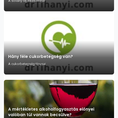
A sovány tej elkészítése
Hány féle cukorbetegség van?
A cukorbetegség típusai.
A mértékletes alkoholfogyasztás előnyei
valóban túl vannak becsülve?