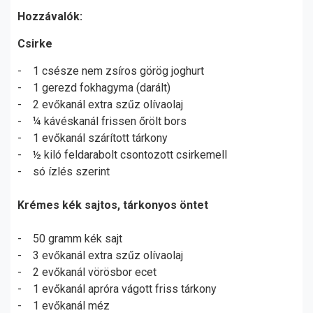
Hozzávalók:
Csirke
- 1 csésze nem zsíros görög joghurt
- 1 gerezd fokhagyma (darált)
- 2 evőkanál extra szűz olívaolaj
- ¼ kávéskanál frissen őrölt bors
- 1 evőkanál szárított tárkony
- ½ kiló feldarabolt csontozott csirkemell
- só ízlés szerint
Krémes kék sajtos, tárkonyos öntet
- 50 gramm kék sajt
- 3 evőkanál extra szűz olívaolaj
- 2 evőkanál vörösbor ecet
- 1 evőkanál apróra vágott friss tárkony
- 1 evőkanál méz