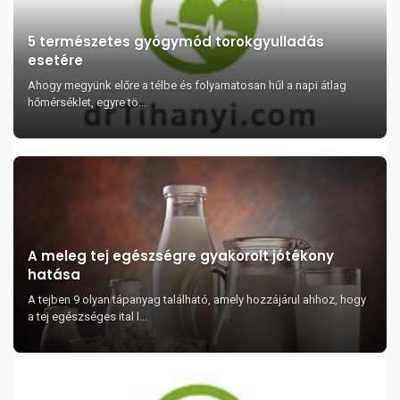
5 természetes gyógymód torokgyulladás
esetére
Ahogy megyünk előre a télbe és folyamatosan hűl a napi átlag
hőmérséklet, egyre tö...
A meleg tej egészségre gyakorolt jótékony
hatása
A tejben 9 olyan tápanyag található, amely hozzájárul ahhoz, hogy
a tej egészséges ital l...