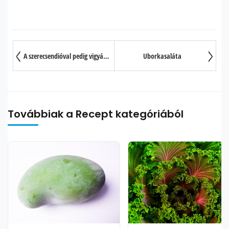
A szerecsendióval pedig vigyázni kell
Uborkasaláta
Továbbiak a Recept kategóriából