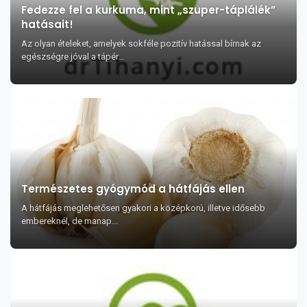
Fedezze fel a kurkuma, mint „szuper-táplálék”
hatásait!
Az olyan ételeket, amelyek sokféle pozitív hatással bírnak az
egészségre jóval a tápér...
Természetes gyógymód a hátfájás ellen
A hátfájás meglehetősen gyakori a középkorú, illetve idősebb
embereknél, de manap...