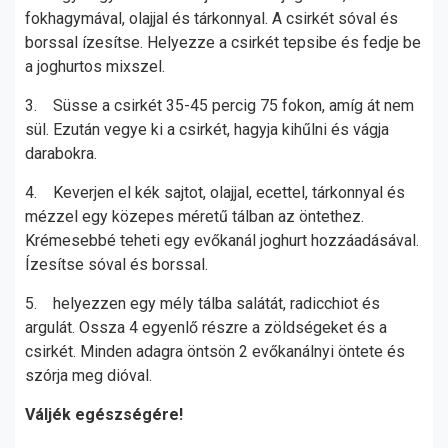
fokhagymával, olajjal és tárkonnyal. A csirkét sóval és
borssal ízesítse. Helyezze a csirkét tepsibe és fedje be
a joghurtos mixszel.
3. Süsse a csirkét 35-45 percig 75 fokon, amíg át nem
sül. Ezután vegye ki a csirkét, hagyja kihűlni és vágja
darabokra.
4. Keverjen el kék sajtot, olajjal, ecettel, tárkonnyal és
mézzel egy közepes méretű tálban az öntethez.
Krémesebbé teheti egy evőkanál joghurt hozzáadásával.
Ízesítse sóval és borssal.
5. helyezzen egy mély tálba salátát, radicchiot és
argulát. Ossza 4 egyenlő részre a zöldségeket és a
csirkét. Minden adagra öntsön 2 evőkanálnyi öntete és
szórja meg dióval.
Váljék egészségére!