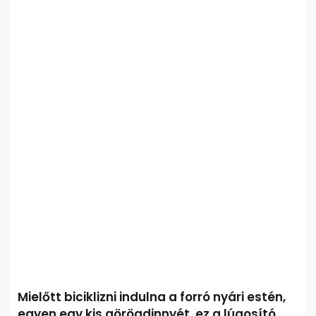
Mielőtt biciklizni indulna a forró nyári estén,
egyen egy kis görögdinnyét, ez a lúgosító,