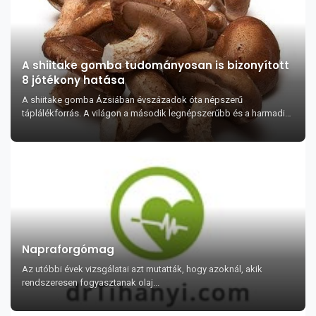
A shiitake gomba tudományosan is bizonyított
8 jótékony hatása
A shiitake gomba Ázsiában évszázadok óta népszerű
táplálékforrás. A világon a második legnépszerűbb és a harmadik
leggyakrabban termesztett ehető gombafajt...
Napraforgómag
Az utóbbi évek vizsgálatai azt mutatták, hogy azoknál, akik
rendszeresen fogyasztanak olaj...