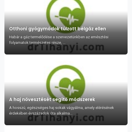
Otthoni gyógymódok túlzott bélgáz ellen
Habár a gáz termelődése a szervezetünkben az emésztési
folyamatok természetes része, ...
A haj növesztését segítő módszerek
A hosszú, egészséges haj sokak vágyálma, amely elérésének
érdekében évszázadok óta alkalma...