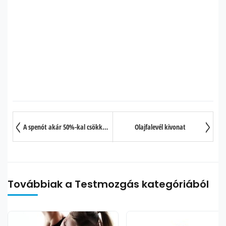
A spenót akár 50%-kal csökkentheti a vastagbélrák kockázatát?
Olajfalevél kivonat
Továbbiak a Testmozgás kategóriából