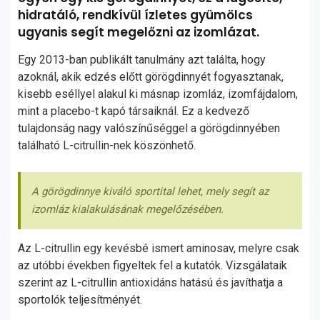
hidratáló, rendkívül ízletes gyümölcs
ugyanis segít megelőzni az izomlázat.
Egy 2013-ban publikált tanulmány azt találta, hogy
azoknál, akik edzés előtt görögdinnyét fogyasztanak,
kisebb eséllyel alakul ki másnap izomláz, izomfájdalom,
mint a placebo-t kapó társaiknál. Ez a kedvező
tulajdonság nagy valószínűséggel a görögdinnyében
található L-citrullin-nek köszönhető.
A görögdinnye kiváló sportital lehet, mely segít az
izomláz kialakulásának megelőzésében.
Az L-citrullin egy kevésbé ismert aminosav, melyre csak
az utóbbi években figyeltek fel a kutatók. Vizsgálataik
szerint az L-citrullin antioxidáns hatású és javíthatja a
sportolók teljesítményét.