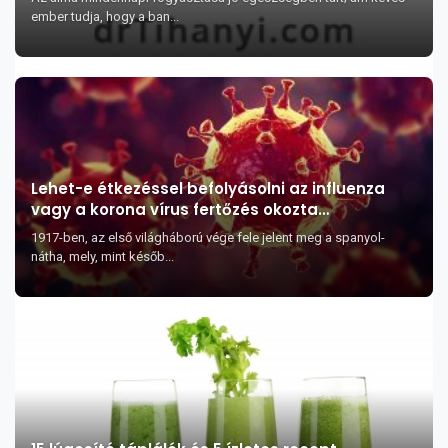
ember tudja, hogy a ban...
Lehet-e étkezéssel befolyásolni az influenza
vagy a korona vírus fertőzés okozta
szövődmények kialakulását?
1917-ben, az első világháború vége fele jelent meg a spanyol-
nátha, mely, mint későb...