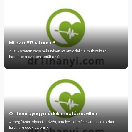
Mi az a B17 vitamin?
A B17 vitamin vagy más néven az amigdalin a múltszázad
harmincas éveiben került az ér...
Otthoni gyógymódok megfázás ellen
A megfázás olyan fertőzés, amelyet többféle vírus is okozhat.
Ezek a vírusok az orrny...