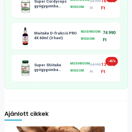
16 990
24 990
Super Cordyceps
gyógygomba
WISDOM
Ft
Ft
tabletta, 120db
MUSHROOM
74 990
Maitake D-frakció PRO
4X 60ml (3 havi)
WISDOM
Ft
-45%
MUSHROOM
13 990
24 990
Super Shiitake
gyógygomba
WISDOM
Ft
Ft
tabletta, 120db
Ajánlott cikkek