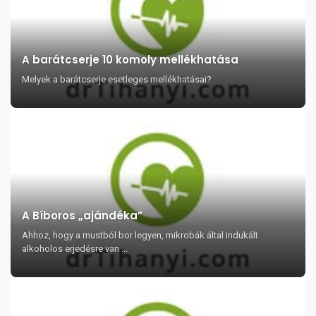
A barátcserje 10 komoly mellékhatása
Melyek a barátcserje esetleges mellékhatásai?
A Bíboros „ajándéka”
Ahhoz, hogy a mustból bor legyen, mikrobák által indukált
alkoholos erjedésre van ...