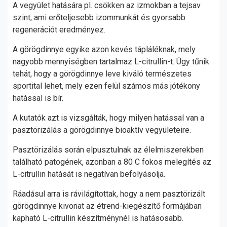
A vegyület hatására pl. csökken az izmokban a tejsav
szint, ami erőteljesebb izommunkát és gyorsabb
regenerációt eredményez.
A görögdinnye egyike azon kevés tápláléknak, mely
nagyobb mennyiségben tartalmaz L-citrullin-t. Úgy tűnik
tehát, hogy a görögdinnye leve kiváló természetes
sportital lehet, mely ezen felül számos más jótékony
hatással is bír.
A kutatók azt is vizsgálták, hogy milyen hatással van a
pasztörizálás a görögdinnye bioaktív vegyületeire.
Pasztörizálás során elpusztulnak az élelmiszerekben
található patogének, azonban a 80 C fokos melegítés az
L-citrullin hatását is negatívan befolyásolja.
Ráadásul arra is rávilágítottak, hogy a nem pasztörizált
görögdinnye kivonat az étrend-kiegészítő formájában
kapható L-citrullin készítménynél is hatásosabb.