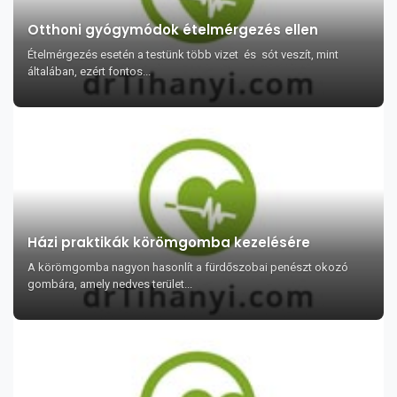
Otthoni gyógymódok ételmérgezés ellen
Ételmérgezés esetén a testünk több vizet és sót veszít, mint
általában, ezért fontos...
Házi praktikák körömgomba kezelésére
A körömgomba nagyon hasonlít a fürdőszobai penészt okozó
gombára, amely nedves terület...