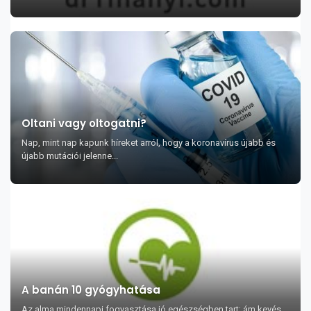
Oltani vagy oltogatni?
Nap, mint nap kapunk híreket arról, hogy a koronavírus újabb és
újabb mutációi jelenne...
A banán 10 gyógyhatása
Az alma mindennapi fogyasztása jó egészségben tart; ám kevés