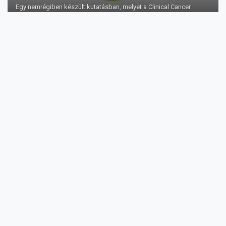
Egy nemrégiben készült kutatásban, melyet a Clinical Cancer
Research című lapban publi...
Az ideális TSH érték
A pajzsmirigy betegségek gyakorisága folyamatosan növekszik
az elmúlt időszakban. ...
6 rákharcos gyógynövény és fűszer, amiről