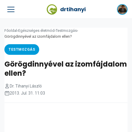
drtihanyi
Főoldal
›
Egészséges életmód
›
Testmozgás
›
Görögdinnyével az izomfájdalom ellen?
TESTMOZGÁS
Görögdinnyével az izomfájdalom
ellen?
Dr. Tihanyi László
2013. Jul. 31. 11:03