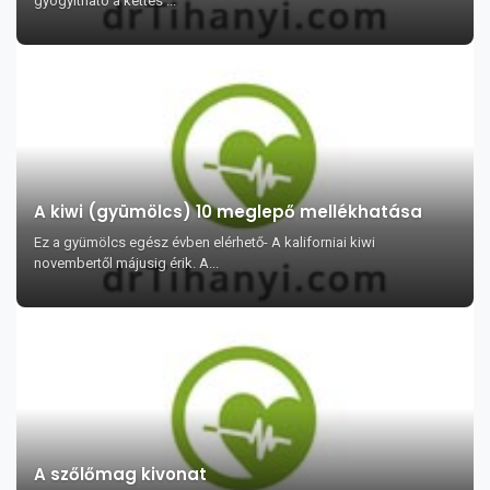
gyógyítható a kettes ...
A kiwi (gyümölcs) 10 meglepő mellékhatása
Ez a gyümölcs egész évben elérhető- A kaliforniai kiwi
novembertől májusig érik. A...
A szőlőmag kivonat