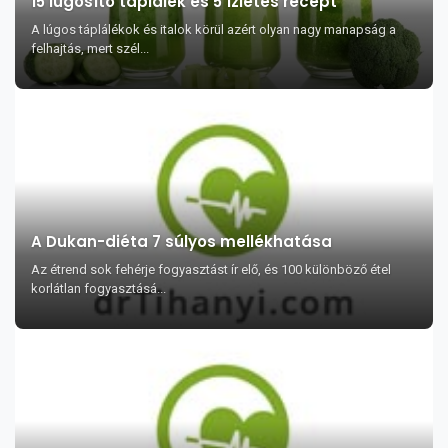
15 lúgosító táplálék és 5 ízletes recept
A lúgos táplálékok és italok körül azért olyan nagy manapság a
felhajtás, mert szél...
A Dukan-diéta 7 súlyos mellékhatása
Az étrend sok fehérje fogyasztást ír elő, és 100 különböző étel
korlátlan fogyasztásá...