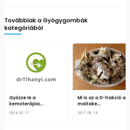
Továbbiak a Gyógygombák
kategóriából
Győzze le a
Mi is az a D-frakció a
kemoterápia
maitake
legrosszabb
gyógygombában?
2014. 02. 11.
2017. 08. 14.
mellékhatásait
gyógygombákkal