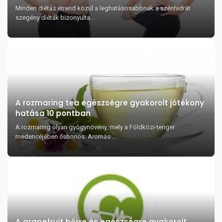
Minden diétás étrend közül a leghatásosabbnak a szénhidrát
szegény diéták bizonyulta...
A rozmaring tea egészségre gyakorolt jótékony
hatása 10 pontban
A rozmaring olyan gyógynövény, mely a Földközi-tenger
medencéjében őshonos. Aromás ...
A grapefruit bőrre és egészségre gyakorolt