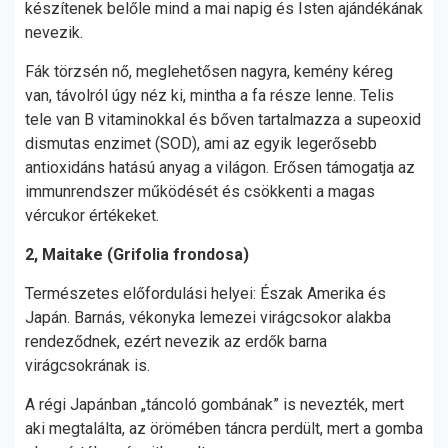
készítenek belőle mind a mai napig és Isten ajándékának
nevezik.
Fák törzsén nő, meglehetősen nagyra, kemény kéreg
van, távolról úgy néz ki, mintha a fa része lenne. Telis
tele van B vitaminokkal és bőven tartalmazza a supeoxid
dismutas enzimet (SOD), ami az egyik legerősebb
antioxidáns hatású anyag a világon. Erősen támogatja az
immunrendszer működését és csökkenti a magas
vércukor értékeket.
2, Maitake (Grifolia frondosa)
Természetes előfordulási helyei: Észak Amerika és
Japán. Barnás, vékonyka lemezei virágcsokor alakba
rendeződnek, ezért nevezik az erdők barna
virágcsokrának is.
A régi Japánban „táncoló gombának” is nevezték, mert
aki megtalálta, az örömében táncra perdült, mert a gomba