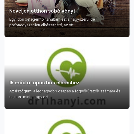
Neveljen otthon sóbálványt
Egy idős betegemtől tanultam ezt a nagyszerű, de
pofonegyszerűen elkészíthető, az ott...
15 mód a lapos has eléréshez
Az úszógumi a legnagyobb csapás a fogyókúrázók számára és
sajnos- mint ahogy ezt...