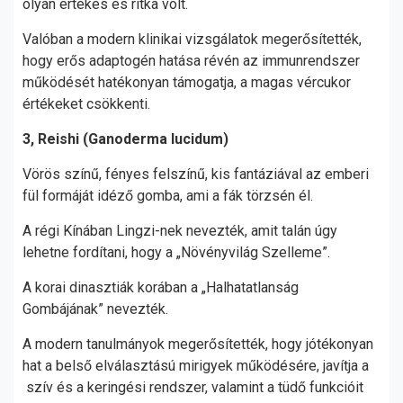
olyan értékes és ritka volt.
Valóban a modern klinikai vizsgálatok megerősítették,
hogy erős adaptogén hatása révén az immunrendszer
működését hatékonyan támogatja, a magas vércukor
értékeket csökkenti.
3, Reishi (Ganoderma lucidum)
Vörös színű, fényes felszínű, kis fantáziával az emberi
fül formáját idéző gomba, ami a fák törzsén él.
A régi Kínában Lingzi-nek nevezték, amit talán úgy
lehetne fordítani, hogy a „Növényvilág Szelleme”.
A korai dinasztiák korában a „Halhatatlanság
Gombájának” nevezték.
A modern tanulmányok megerősítették, hogy jótékonyan
hat a belső elválasztású mirigyek működésére, javítja a
szív és a keringési rendszer, valamint a tüdő funkcióit