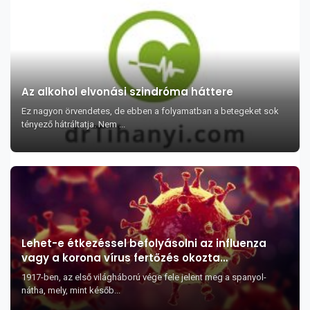
Az alkohol elvonási szindróma háttere
Ez nagyon örvendetes, de ebben a folyamatban a betegeket sok
tényező hátráltatja. Nem ...
Lehet-e étkezéssel befolyásolni az influenza
vagy a korona vírus fertőzés okozta
szövődmények kialakulását?
1917-ben, az első világháború vége fele jelent meg a spanyol-
nátha, mely, mint későb...