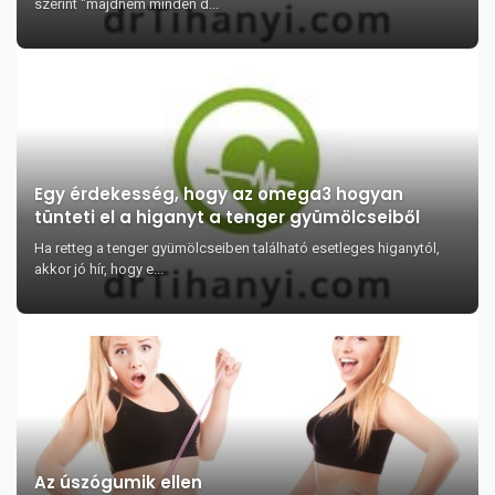
szerint "majdnem minden d...
Egy érdekesség, hogy az omega3 hogyan
tünteti el a higanyt a tenger gyümölcseiből
Ha retteg a tenger gyümölcseiben található esetleges higanytól,
akkor jó hír, hogy e...
Az úszógumik ellen