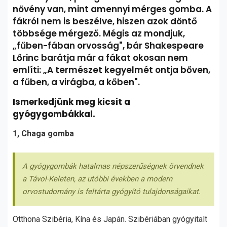
növény van, mint amennyi mérges gomba. A
fákról nem is beszélve, hiszen azok döntő
többsége mérgező. Mégis az mondjuk,
„fűben-fában orvosság", bár Shakespeare
Lőrinc barátja már a fákat okosan nem
említi: „A természet kegyelmét ontja bőven,
a fűben, a virágba, a kőben".
Ismerkedjünk meg kicsit a
gyógygombákkal.
1, Chaga gomba
A gyógygombák hatalmas népszerűségnek örvendnek
a Távol-Keleten, az utóbbi években a modern
orvostudomány is feltárta gyógyító tulajdonságaikat.
Otthona Szibéria, Kína és Japán. Szibériában gyógyitalt