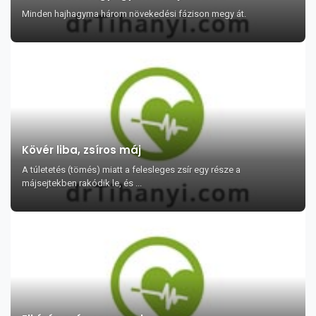
Minden hajhagyma három növekedési fázison megy át.
Kövér liba, zsíros máj
A túletetés (tömés) miatt a felesleges zsír egy része a
májsejtekben rakódik le, és ...