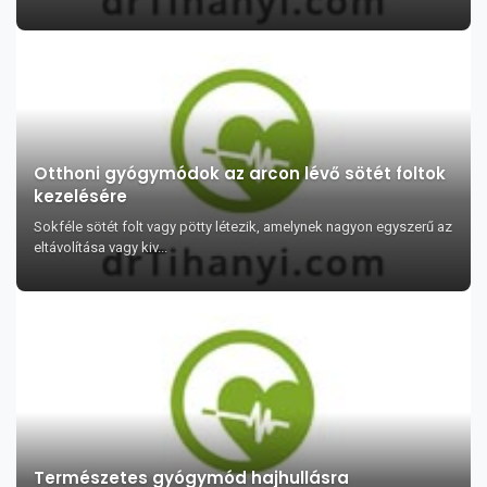
Otthoni gyógymódok az arcon lévő sötét foltok
kezelésére
Sokféle sötét folt vagy pötty létezik, amelynek nagyon egyszerű az
eltávolítása vagy kiv...
Természetes gyógymód hajhullásra