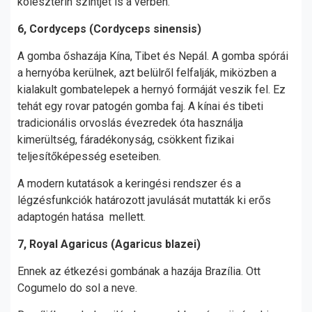
koleszterin szintjét is a vérben.
6, Cordyceps (Cordyceps sinensis)
A gomba őshazája Kína, Tibet és Nepál. A gomba spórái
a hernyóba kerülnek, azt belülről felfalják, miközben a
kialakult gombatelepek a hernyó formáját veszik fel. Ez
tehát egy rovar patogén gomba faj. A kínai és tibeti
tradicionális orvoslás évezredek óta használja
kimerültség, fáradékonyság, csökkent fizikai
teljesítőképesség eseteiben.
A modern kutatások a keringési rendszer és a
légzésfunkciók határozott javulását mutatták ki erős
adaptogén hatása mellett.
7, Royal Agaricus (Agaricus blazei)
Ennek az étkezési gombának a hazája Brazília. Ott
Cogumelo do sol a neve.