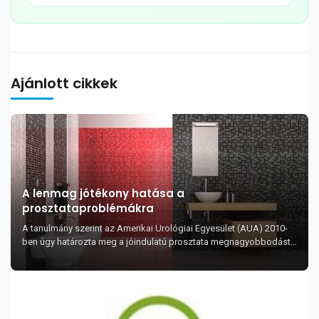
Ajánlott cikkek
A lenmag jótékony hatása a
prosztataproblémákra
A tanulmány szerint az Amerikai Urológiai Egyesület (AUA) 2010-
ben úgy határozta meg a jóindulatú prosztata megnagyobbodást,
mint a sima izmok és felh...