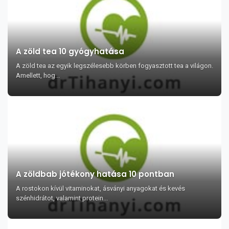
A zöld tea 10 gyógyhatása
A zöld tea az egyik legszélesebb körben fogyasztott tea a világon.
Amellett, hog...
A zöldbab jótékony hatása 10 pontban
A rostokon kívül vitaminokat, ásványi anyagokat és kevés
szénhidrátot, valamint protein...