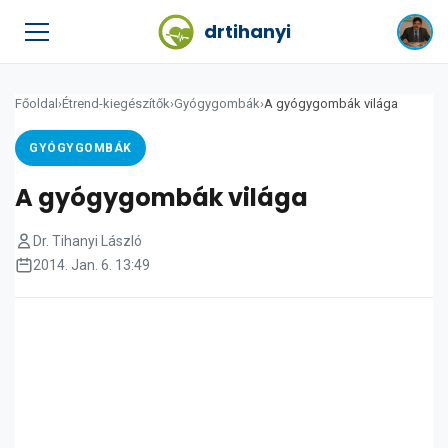
drtihanyi
Főoldal
›
Étrend-kiegészítők
›
Gyógygombák
›
A gyógygombák világa
GYÓGYGOMBÁK
A gyógygombák világa
Dr. Tihanyi László
2014. Jan. 6. 13:49