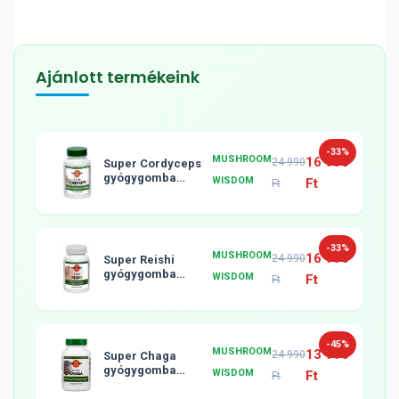
Ajánlott termékeink
-33%
MUSHROOM
16 990
24 990
Super Cordyceps
gyógygomba
WISDOM
Ft
Ft
tabletta, 120db
-33%
MUSHROOM
16 990
24 990
Super Reishi
gyógygomba
WISDOM
Ft
Ft
tabletta, 120db
-45%
MUSHROOM
13 990
24 990
Super Chaga
gyógygomba
WISDOM
Ft
Ft
tabletta, 120db