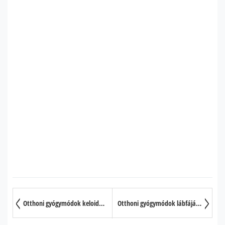
Otthoni gyógymódok keloidos hegek kezelésére
Otthoni gyógymódok lábfájás ellen