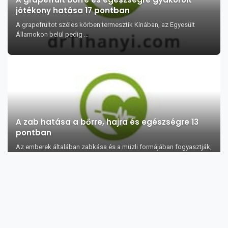
jótékony hatása 17 pontban
A grapefruitot széles körben termesztik Kínában, az Egyesült
Államokon belül pedig ...
A zab hatása a bőrre, hajra és egészségre 13
pontban
Az emberek általában zabkása és a müzli formájában fogyasztják,
de ezt a gabonaf...