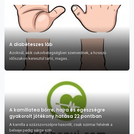
A diabéteszes láb
Azoknál, akik cukorbetegségben szenvednek, a hosszú
időszakon keresztül tartó, magas...
A kamillatea bőrre, hajra és egészségre
gyakorolt jótékony hatása 22 pontban
A kamilla a százszorszépre hasonlít, csak szirmai fehérek a
belseje pedig sárga szín...