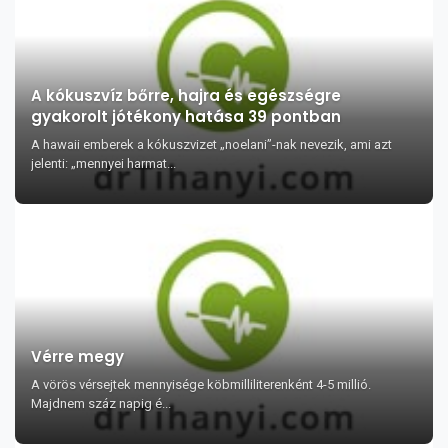
A kókuszvíz bőrre, hajra és egészségre
gyakorolt jótékony hatása 39 pontban
A hawaii emberek a kókuszvizet „noelani”-nak nevezik, ami azt
jelenti: „mennyei harmat...
Vérre megy
A vörös vérsejtek mennyisége köbmilliliterenként 4-5 millió.
Majdnem száz napig é...