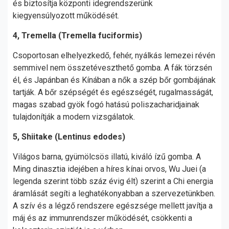
és biztosítja központi idegrendszerünk
kiegyensúlyozott működését.
4, Tremella (Tremella fuciformis)
Csoportosan elhelyezkedő, fehér, nyálkás lemezei révén
semmivel nem összetéveszthető gomba. A fák törzsén
él, és Japánban és Kínában a nők a szép bőr gombájának
tartják. A bőr szépségét és egészségét, rugalmasságát,
magas szabad gyök fogó hatású poliszacharidjainak
tulajdonítják a modern vizsgálatok.
5, Shiitake (Lentinus edodes)
Világos barna, gyümölcsös illatú, kiváló ízű gomba. A
Ming dinasztia idejében a híres kínai orvos, Wu Juei (a
legenda szerint több száz évig élt) szerint a Chi energia
áramlását segíti a leghatékonyabban a szervezetünkben.
A szív és a légző rendszere egészsége mellett javítja a
máj és az immunrendszer működését, csökkenti a