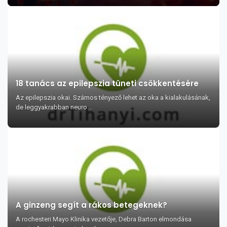
18 tanács az epilepszia tüneti csökkentésére
Az epilepszia okai. Számos tényező lehet az oka a kialakulásának,
de leggyakrabban neuro...
A ginzeng segít a rákos betegeknek?
A rochesteri Mayo Klinika vezetője, Debra Barton elmondása