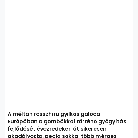
A méltán rosszhírű gyilkos galóca
Európában a gombákkal történő gyógyítás
fejlődését évezredeken át sikeresen
akadályozta, pedig sokkal több mérges