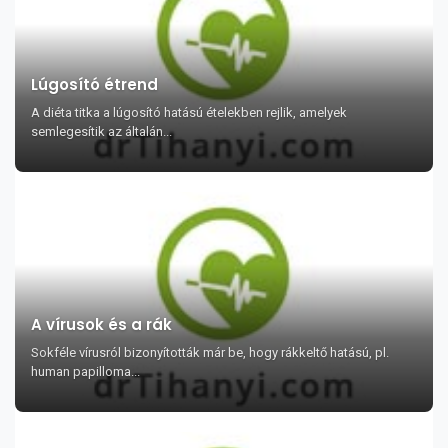
Lúgosító étrend
A diéta titka a lúgosító hatású ételekben rejlik, amelyek
semlegesítik az általán...
A vírusok és a rák
Sokféle vírusról bizonyították már be, hogy rákkeltő hatású, pl.
human papilloma...