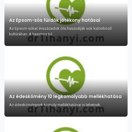
Az Epsom-sós fürdők jótékony hatásai
Az Epsom-sókat évszázadok óta használják sok különböző
kultúrában. A hasznos tul...
Az édeskömény 10 legkomolyabb mellékhatása
Az édesköménynek komoly mellékhatásai is lehetnek.