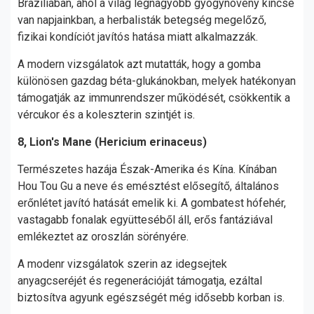
Brazíliában, ahol a világ legnagyobb gyógynövény kincse
van napjainkban, a herbalisták betegség megelőző,
fizikai kondíciót javítós hatása miatt alkalmazzák.
A modern vizsgálatok azt mutatták, hogy a gomba
különösen gazdag béta-glukánokban, melyek hatékonyan
támogatják az immunrendszer működését, csökkentik a
vércukor és a koleszterin szintjét is.
8, Lion's Mane (Hericium erinaceus)
Természetes hazája Észak-Amerika és Kína. Kínában
Hou Tou Gu a neve és emésztést elősegítő, általános
erőnlétet javító hatását emelik ki. A gombatest hófehér,
vastagabb fonalak együtteséből áll, erős fantáziával
emlékeztet az oroszlán sörényére.
A modenr vizsgálatok szerin az idegsejtek
anyagcseréjét és regenerációját támogatja, ezáltal
biztosítva agyunk egészségét még idősebb korban is.