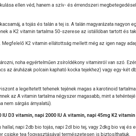
akulása ellen véd, hanem a szív- és érrendszeri megbetegedése
kacsamáj, a tojás és talán a tej is. A talán magyarázata nagyon e
jének a K2 vitamin tartalma 50-szerese az istállóban tartott és t
 Megfelelő K2 vitamin ellátottság mellett még az igen nagy adag 
ározni, noha egyértelműen zsíroldékony vitaminról van szó. Ezér
incs az áruházak polcain kapható kocka tejekhez) vagy egy-két db 
viszont a legeltetett tehenek tejének magas a karotinoid tartalma
nek az A vitamin tartalma négyszer magasabb, mint a tehéntejé
ha nem sárgás árnyalatú).
 IU D3 vitamin, napi 2000 IU A vitamin, napi 45mg K2 vitami
allal, napi 2db bio tojás, napi 2dl bio tej, vagy 2dkg bio vaj és 
ter csipke tea fogyasztásával természetesen is biztosíthatjuk.