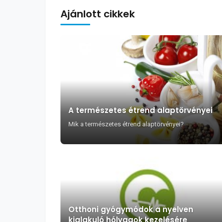
Ajánlott cikkek
A természetes étrend alaptörvényei
Mik a természetes étrend alaptörvényei?
Otthoni gyógymódok a nyelven
kialakuló hólyagok kezelésére