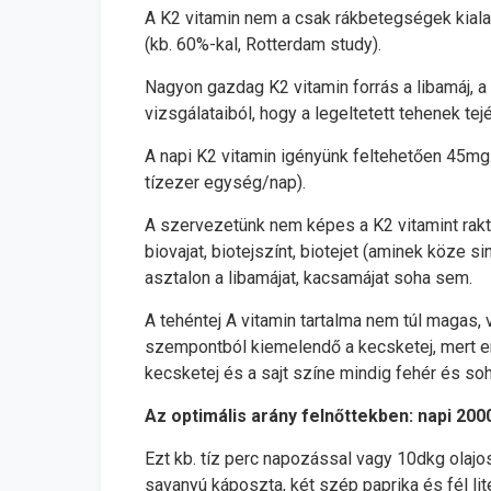
A K2 vitamin nem a csak rákbetegségek kial
(kb. 60%-kal, Rotterdam study).
Nagyon gazdag K2 vitamin forrás a libamáj, a 
vizsgálataiból, hogy a legeltetett tehenek te
A napi K2 vitamin igényünk feltehetően 45mg.
tízezer egység/nap).
A szervezetünk nem képes a K2 vitamint rakt
biovajat, biotejszínt, biotejet (aminek köze s
asztalon a libamájat, kacsamájat soha sem.
A tehéntej A vitamin tartalma nem túl magas, 
szempontból kiemelendő a kecsketej, mert en
kecsketej és a sajt színe mindig fehér és so
Az optimális arány felnőttekben: napi 2000
Ezt kb. tíz perc napozással vagy 10dkg olajos h
savanyú káposzta, két szép paprika és fél li