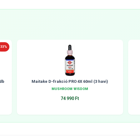
-33%
db
Maitake D-frakció PRO 4X 60ml (3 havi)
MUSHROOM WISDOM
74 990 Ft