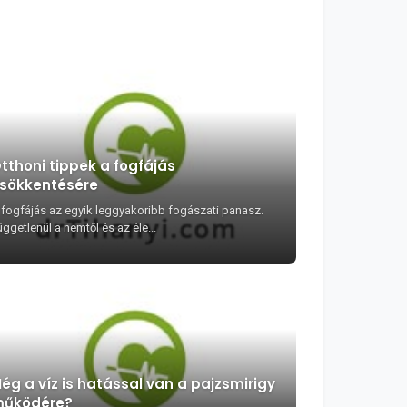
tthoni tippek a fogfájás
sökkentésére
 fogfájás az egyik leggyakoribb fogászati panasz.
ggetlenül a nemtől és az éle...
ég a víz is hatással van a pajzsmirigy
űködére?