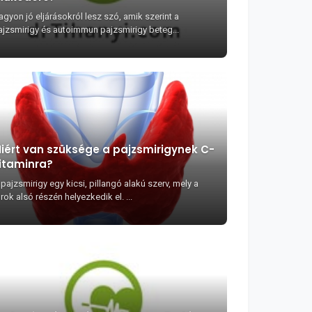
agyon jó eljárásokról lesz szó, amik szerint a
ajzsmirigy és autoimmun pajzsmirigy beteg...
iért van szüksége a pajzsmirigynek C-
itaminra?
pajzsmirigy egy kicsi, pillangó alakú szerv, mely a
rok alsó részén helyezkedik el. ...