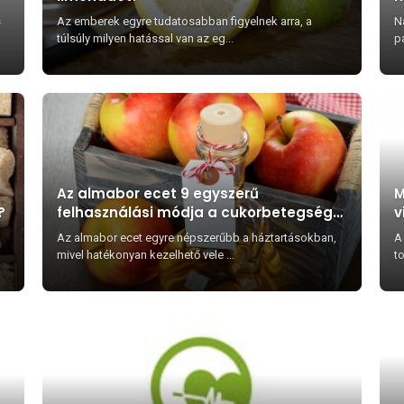
s
Az emberek egyre tudatosabban figyelnek arra, a
N
túlsúly milyen hatással van az eg...
p
Az almabor ecet 9 egyszerű
M
?
felhasználási módja a cukorbetegség
v
kezelésére
Az almabor ecet egyre népszerűbb a háztartásokban,
A 
mivel hatékonyan kezelhető vele ...
to