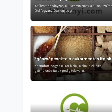
A túlzott dohányzás, a B-vitamin hiány, a túl sok zsíro
étel fogyasztása, egyes g...
Egészségesek-e a cukormentes italok
Köztudott, hogy a cukor hizlal, a shake-ek és a
gyümölcsös italok pedig tele vann...