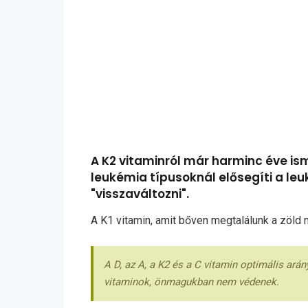
A K2 vitaminról már harminc éve is
leukémia típusoknál elősegíti a leu
"visszaváltozni".
A K1 vitamin, amit bőven megtalálunk a zöld n
A D, az A, a K2 és a C vitamin optimális ar
vitaminok, önmagukban nem védenek.