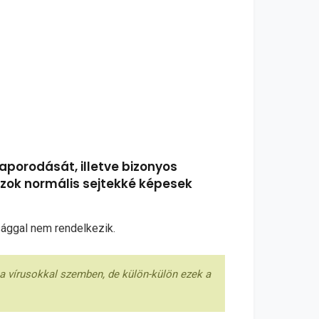
aporodását, illetve bizonyos
 azok normális sejtekké képesek
nsággal nem rendelkezik.
ha vírusokkal szemben, de külön-külön ezek a