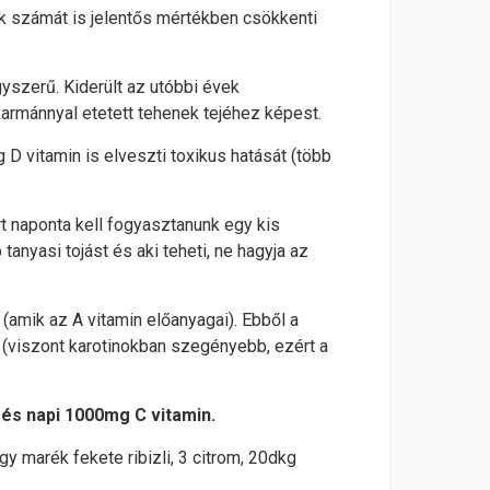
k számát is jelentős mértékben csökkenti
gyszerű. Kiderült az utóbbi évek
akarmánnyal etetett tehenek tejéhez képest.
D vitamin is elveszti toxikus hatását (több
t naponta kell fogyasztanunk egy kis
tanyasi tojást és aki teheti, ne hagyja az
 (amik az A vitamin előanyagai). Ebből a
 (viszont karotinokban szegényebb, ezért a
n és napi 1000mg C vitamin.
egy marék fekete ribizli, 3 citrom, 20dkg