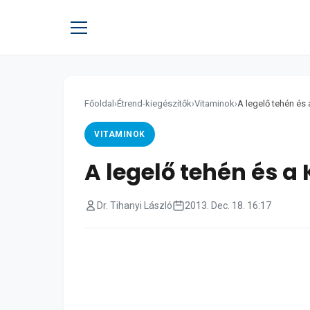
Főoldal
›
Étrend-kiegészítők
›
Vitaminok
›
A legelő tehén és 
VITAMINOK
A legelő tehén és a
Dr. Tihanyi László
2013. Dec. 18. 16:17