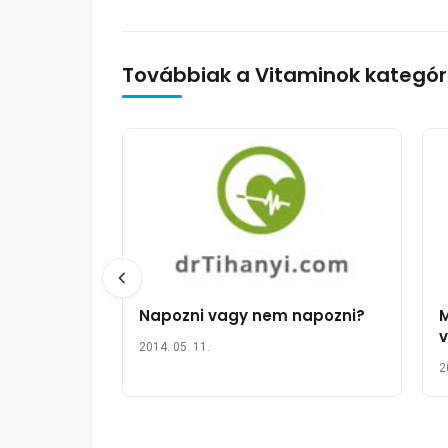
Továbbiak a Vitaminok kategór
Napozni vagy nem napozni?
M
v
2014. 05. 11.
2