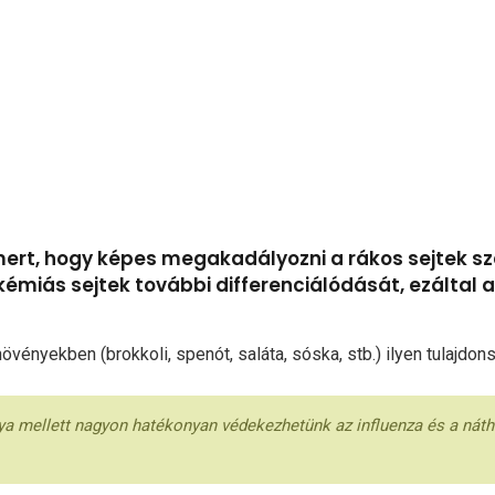
mert, hogy képes megakadályozni a rákos sejtek sz
kémiás sejtek további differenciálódását, ezáltal
övényekben (brokkoli, spenót, saláta, sóska, stb.) ilyen tulajdo
ánya mellett nagyon hatékonyan védekezhetünk az influenza és a nát