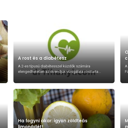
O
A rost és a diabétesz
c
A 2-es típusú diabétesszel küzdők számára
A
elengedhetetlen az étrendjük vizsgálata rosttarta...
Fü
Ha fogyni akar: igyon zöldteás
M
limonádét!
m