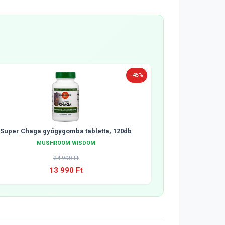
-45%
Super Chaga gyógygomba tabletta, 120db
MUSHROOM WISDOM
24 990 Ft
13 990 Ft