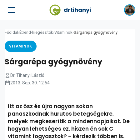
drtihanyi
Főoldal
›
Étrend-kiegészítők
›
Vitaminok
›
Sárgarépa gyógynövény
VITAMINOK
Sárgarépa gyógynövény
Dr. Tihanyi László
2013. Sep. 30. 12:54
Itt az ősz és újra nagyon sokan
panaszkodnak hurutos betegségekre,
melyek megkeserítik a mindennapjaikat. De
hogyan lehetséges ez, hiszen én sok C
vitamint fogyasztok? – kérdezik többen is.