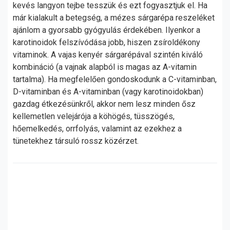
kevés langyon tejbe tesszük és ezt fogyasztjuk el. Ha
már kialakult a betegség, a mézes sárgarépa reszeléket
ajánlom a gyorsabb gyógyulás érdekében. Ilyenkor a
karotinoidok felszívódása jobb, hiszen zsíroldékony
vitaminok. A vajas kenyér sárgarépával szintén kiváló
kombináció (a vajnak alapból is magas az A-vitamin
tartalma). Ha megfelelően gondoskodunk a C-vitaminban,
D-vitaminban és A-vitaminban (vagy karotinoidokban)
gazdag étkezésünkről, akkor nem lesz minden ősz
kellemetlen velejárója a köhögés, tüsszögés,
hőemelkedés, orrfolyás, valamint az ezekhez a
tünetekhez társuló rossz közérzet.