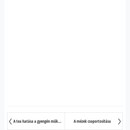
A tea hatása a gyengén működő pajzsmirigyre
A mézek csoportosítása