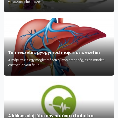
választás lehet a széns...
Természetes gyógymód májcirrózis esetén
A májcirrózis egy meglehetősen súlyos betegség, ezért minden
esetben orvosi felüg...
A kókuszolaj jótékony hatása a babákra