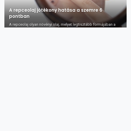
A repceolaj jótékony hatása a szemre 6
pontban
A repceolaj olyan növényi olaj, melyet legtisztább formájában a
repcemagokból nyern...
A haj növesztését segítő módszerek
A hosszú, egészséges haj sokak vágyálma, amely elérésének
érdekében évszázadok óta alkalma...