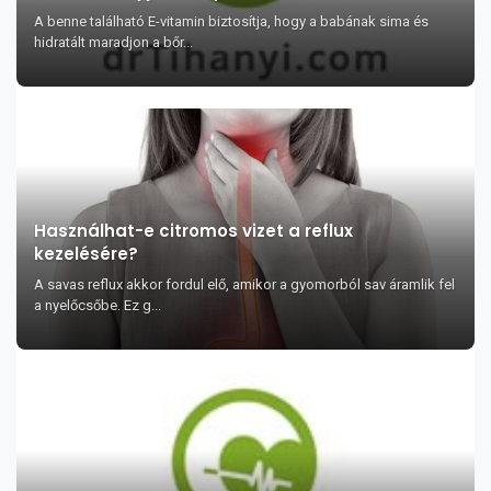
A benne található E-vitamin biztosítja, hogy a babának sima és
hidratált maradjon a bőr...
Használhat-e citromos vizet a reflux
kezelésére?
A savas reflux akkor fordul elő, amikor a gyomorból sav áramlik fel
a nyelőcsőbe. Ez g...