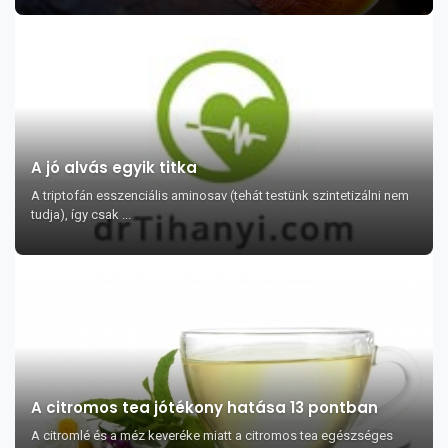
A jó alvás egyik titka
A triptofán esszenciális aminosav (tehát testünk szintetizálni nem
tudja), így csak ...
A citromos tea jótékony hatása 13 pontban
A citromlé és a méz keveréke miatt a citromos tea egészséges