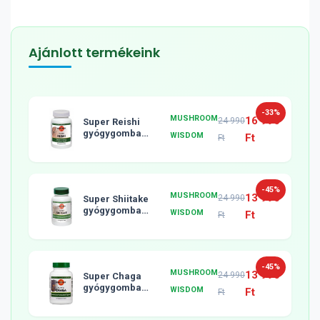
Ajánlott termékeink
-33%
MUSHROOM
16 990
24 990
Super Reishi
gyógygomba
WISDOM
Ft
Ft
tabletta, 120db
-45%
MUSHROOM
13 990
24 990
Super Shiitake
gyógygomba
WISDOM
Ft
Ft
tabletta, 120db
-45%
MUSHROOM
13 990
24 990
Super Chaga
gyógygomba
WISDOM
Ft
Ft
tabletta, 120db