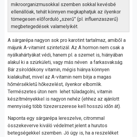
mikroorganizmusokkal szemben sokkal kevésbé
ellenállóak, tehát könnyen megkaphatjuk az ilyenkor
tömegesen előforduló „szerű” (pl. influenzaszerű)
megbetegedések valamelyikét.
A sárgarépa nagyon sok pro karotint tartalmaz, amiből a
májunk A-vitamint szintetizál. Az A hormon nem csak a
nyálkahártyákat védi, hanem pl. a szemet is, hiányában
alakul ki a szürkületi, vagy más néven a farkasvakság.
Bár zsíroldékony vitamin, mégis hiánya könnyen
kialakulhat, mivel az A-vitamin nem bírja a magas
hőmérsékletű hőkezelést, ilyenkor elbomlik.
Természetes úton nem lehet túladagolni, vitamin
készítményekkel is nagyon nehéz (ehhez az ajánlott
mennyiség több tízezerszerese kell hosszú időn át).
Naponta egy sárgarépa lereszelve, citrommal
összekeverve kiváló védelmet jelent a hurutos
betegségekkel szemben. Jó úgy is, ha a reszeléket