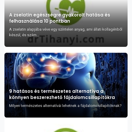
A zselatin egészségre gyakorolt hatása és
felhasználása 10 pontban
A zselatin alapjába véve egy színtelen anyag, ami állati kollagénből
készül, és szám...
9 hatásos és természetes alternatíva a
könnyen beszerezhető fájdalomcsillapítókra
Milyen természetes alternatívái lehetnek a fájdalomcsillapítóknak?