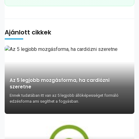
Ajánlott cikkek
Az 5 legjobb mozgásforma, ha cardiózni
szeretne
Ennek tudatában itt van az 5 legjobb állóképességet formáló
edzésforma ami segíthet a fogyásban.