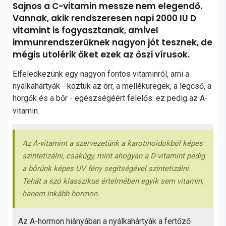
Sajnos a C-vitamin messze nem elegendő.
Vannak, akik rendszeresen napi 2000 IU D
vitamint is fogyasztanak, amivel
immunrendszerüknek nagyon jót tesznek, de
mégis utolérik őket ezek az őszi vírusok.
Elfeledkezünk egy nagyon fontos vitaminról, ami a
nyálkahártyák - köztük az orr, a melléküregek, a légcső, a
hörgők és a bőr - egészségéért felelős: ez pedig az A-
vitamin.
Az A-vitamint a szervezetünk a karotinoidokból képes
szintetizálni, csakúgy, mint ahogyan a D-vitamint pedig
a bőrünk képes UV fény segítségével szintetizálni.
Tehát a szó klasszikus értelmében egyik sem vitamin,
hanem inkább hormon.
Az A-hormon hiányában a nyálkahártyák a fertőző