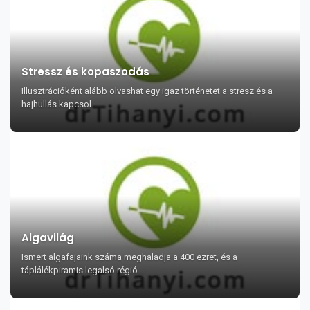
Stressz és kopaszodás
Illusztrációként alább olvashat egy igaz történetet a stresz és a
hajhullás kapcsol...
Algavilág
Ismert algafajaink száma meghaladja a 400 ezret, és a
táplálékpiramis legalsó régió...