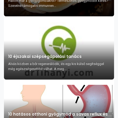
Hallott már a gyógygombákról? Természetes gyógymódot keres?
Szeretné támogatni immunren...
10 éjszakai szépségápolási tanács
Alvás közben a bőr regenerálódik, és egy kis külső segítséggel
még egészségesebbé válhat. A meg...
10 hatásos otthoni gyógymód a savas reflux és