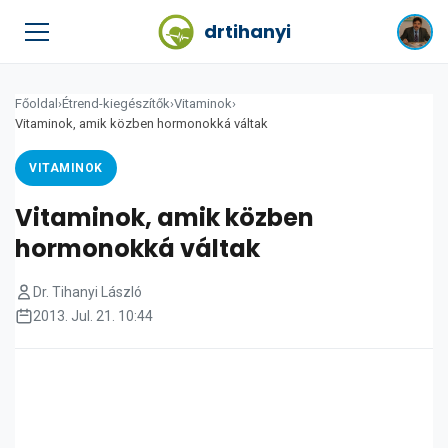
drtihanyi
Főoldal
›
Étrend-kiegészítők
›
Vitaminok
›
Vitaminok, amik közben hormonokká váltak
VITAMINOK
Vitaminok, amik közben
hormonokká váltak
Dr. Tihanyi László
2013. Jul. 21. 10:44