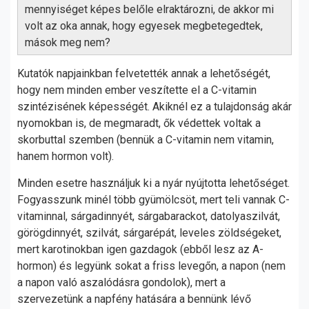
mennyiséget képes belőle elraktározni, de akkor mi
volt az oka annak, hogy egyesek megbetegedtek,
mások meg nem?
Kutatók napjainkban felvetették annak a lehetőségét,
hogy nem minden ember veszítette el a C-vitamin
szintézisének képességét. Akiknél ez a tulajdonság akár
nyomokban is, de megmaradt, ők védettek voltak a
skorbuttal szemben (bennük a C-vitamin nem vitamin,
hanem hormon volt).
Minden esetre használjuk ki a nyár nyújtotta lehetőséget.
Fogyasszunk minél több gyümölcsöt, mert teli vannak C-
vitaminnal, sárgadinnyét, sárgabarackot, datolyaszilvát,
görögdinnyét, szilvát, sárgarépát, leveles zöldségeket,
mert karotinokban igen gazdagok (ebből lesz az A-
hormon) és legyünk sokat a friss levegőn, a napon (nem
a napon való aszalódásra gondolok), mert a
szervezetünk a napfény hatására a bennünk lévő