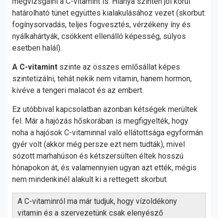
megvizsgálni a C-vitamint is. Hiánya szintén jól körül
határolható tünet együttes kialakulásához vezet (skorbut:
fogínysorvadás, teljes fogvesztés, vérzékeny íny és
nyálkahártyák, csökkent ellenálló képesség, súlyos
esetben halál).
A C-vitamint
szinte az összes emlősállat képes
szintetizálni, tehát nekik nem vitamin, hanem hormon,
kivéve a tengeri malacot és az embert.
Ez utóbbival kapcsolatban azonban kétségek merültek
fel. Már a hajózás hőskorában is megfigyelték, hogy
noha a hajósok C-vitaminnal való ellátottsága egyformán
gyér volt (akkor még persze ezt nem tudták), mivel
sózott marhahúson és kétszersülten éltek hosszú
hónapokon át, és valamennyien ugyan azt ették, mégis
nem mindenkinél alakult ki a rettegett skorbut.
A C-vitaminról ma már tudjuk, hogy vízoldékony
vitamin és a szervezetünk csak elenyésző