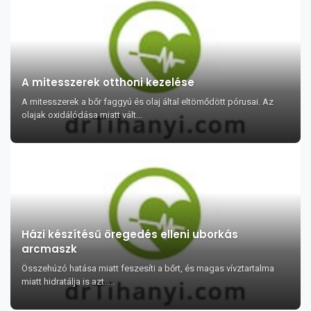
A mitesszerek otthoni kezelése
A mitesszerek a bőr faggyú és olaj által eltömődött pórusai. Az
olajak oxidálódása miatt vált...
Házi készítésű öregedés elleni uborkás
arcmaszk
Összehúzó hatása miatt feszesíti a bőrt, és magas vívztartalma
miatt hidratálja is azt. ...