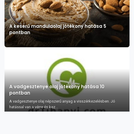
A keserű mandulaolaj jótékony hatása 5
pontban
A vadgesztenye olaj jótékony hatása 10
pontban
A vadgesztenye olaj népszerű anyag a visszérkezelésben. Jó
hatással van a vérre és kez...