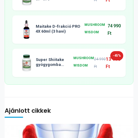
Ft
Ft
tabletta, 120db
MUSHROOM
74 990
Maitake D-frakció PRO
4X 60ml (3 havi)
WISDOM
Ft
-45%
MUSHROOM
13 990
24 990
Super Shiitake
gyógygomba
WISDOM
Ft
Ft
tabletta, 120db
Ajánlott cikkek