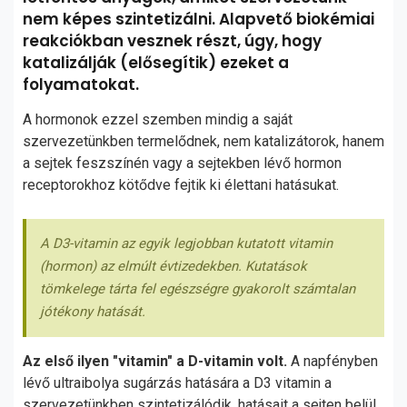
nem képes szintetizálni. Alapvető biokémiai
reakciókban vesznek részt, úgy, hogy
katalizálják (elősegítik) ezeket a
folyamatokat.
A hormonok ezzel szemben mindig a saját
szervezetünkben termelődnek, nem katalizátorok, hanem
a sejtek feszszínén vagy a sejtekben lévő hormon
receptorokhoz kötődve fejtik ki élettani hatásukat.
A D3-vitamin az egyik legjobban kutatott vitamin
(hormon) az elmúlt évtizedekben. Kutatások
tömkelege tárta fel egészségre gyakorolt számtalan
jótékony hatását.
Az első ilyen "vitamin" a D-vitamin volt.
A napfényben
lévő ultraibolya sugárzás hatására a D3 vitamin a
szervezetünkben szintetizálódik, hatásait a sejten belül