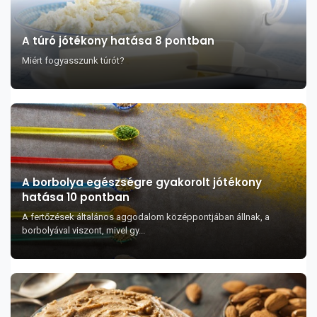
A túró jótékony hatása 8 pontban
Miért fogyasszunk túrót?
A borbolya egészségre gyakorolt jótékony
hatása 10 pontban
A fertőzések általános aggodalom középpontjában állnak, a
borbolyával viszont, mivel gy...