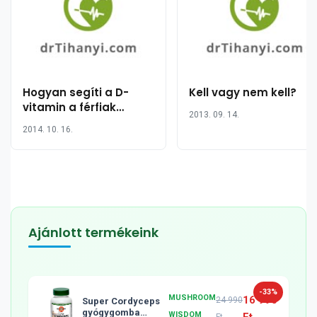
Hogyan segíti a D-
Kell vagy nem kell?
vitamin a férfiak
2013. 09. 14.
egészségét
2014. 10. 16.
Ajánlott termékeink
-33%
MUSHROOM
16 990
24 990
Super Cordyceps
gyógygomba
WISDOM