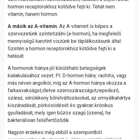
hormon receptorokhoz kötődve fejti ki. Tehát nem
vitamin, hanem hormon.
A másik az A-vitamin.
Az A-vitamint is képes a
szervezetünk szintetizálni (a-hormon), ha megfelelő
mennyiségű karotint viszünk be táplálkozásunk által.
Szintén a hormon receptorokhoz kötődve fejti ki a
hatását.
A hormonok hiánya jól körülírható betegségek
kialakulásához vezet. Pl. D-hormon hiány: rachitis, vagy
más néven angolkór, míg az A-hormon hiánya okozza a
farkasvakságot,illetve szemszárazságot,repedező,
száraz, sérülékeny bőrelváltozásokat, az orrnyálkahártya
kiszáradását, pörkösödését és gyakran krónikus
gyulladását, mely igen bűzös szagú (ozena), ha
bakteriálisan felülfertőződik.
Nagyon érdekes még ebből a szempontból