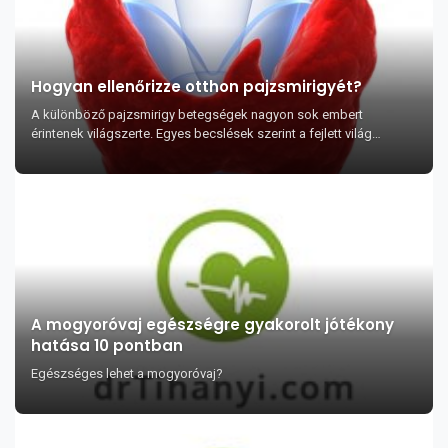
Hogyan ellenőrizze otthon pajzsmirigyét?
A különböző pajzsmirigy betegségek nagyon sok embert
érintenek világszerte. Egyes becslések szerint a fejlett világ
lakosságának kb. 5%-a szenved úgy valami...
A mogyoróvaj egészségre gyakorolt jótékony
hatása 10 pontban
Egészséges lehet a mogyoróvaj?