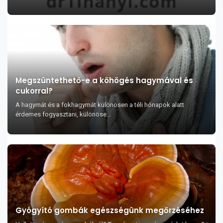
Megszüntethető-e a köhögés hagymával és
cukorral?
A hagymát és a fokhagymát különösen a téli hónapok alatt
érdemes fogyasztani, különöse...
Gyógyító gombák egészségünk megőrzéséhez