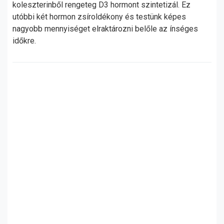
koleszterinből rengeteg D3 hormont szintetizál. Ez
utóbbi két hormon zsíroldékony és testünk képes
nagyobb mennyiséget elraktározni belőle az ínséges
időkre.