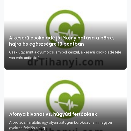
A keserű csokoládé jótékony hatása a bőrre,
hajra és egészségre 19 pontban
Csak úgy, mint a gyümölcs, amiből készül, a keserű csokoládé tele
van erős antioxidá...
Áfonya kivonat vs. húgyúti fertőzések
A proteus mirabilis egy olyan patogén kórokozó, ami nagyon
gyakran felelős a húg...