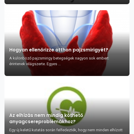
Hogyan ellenőrizze otthon pajzsmirigyét?
A különböző pajzsmirigy betegségek nagyon sok embert
érintenek világszerte. Egyes ...
Az elhízás nem mindig köthető
anyagcsereproblémákhoz?
Egy új keletű kutatás során felfedezték, hogy nem minden elhízott