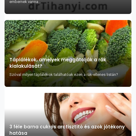
embernek vanna...
Táplálékok, amelyek meggátolják a rák
kialakulását?
Szóval milyen táplálékok találhatóak ezen a rák-ellenes listán?
3 féle barna cukros arctisztító és azok jótékony
hatása