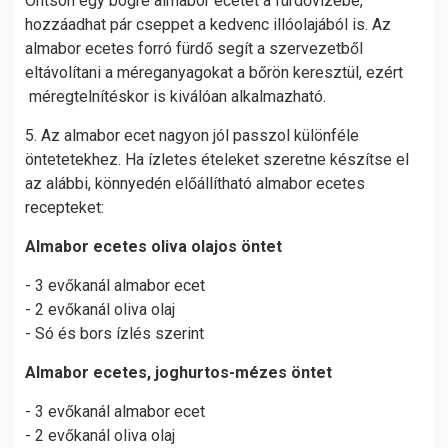
Öntsön egy bögre almabor ecetet a fürdővízébe,
hozzáadhat pár cseppet a kedvenc illóolajából is. Az
almabor ecetes forró fürdő segít a szervezetből
eltávolítani a méreganyagokat a bőrön keresztül, ezért
méregtelnítéskor is kiválóan alkalmazható.
5. Az almabor ecet nagyon jól passzol különféle
öntetetekhez. Ha ízletes ételeket szeretne készítse el
az alábbi, könnyedén előállítható almabor ecetes
recepteket:
Almabor ecetes oliva olajos öntet
- 3 evőkanál almabor ecet
- 2 evőkanál oliva olaj
- Só és bors ízlés szerint
Almabor ecetes, joghurtos-mézes öntet
- 3 evőkanál almabor ecet
- 2 evőkanál oliva olaj