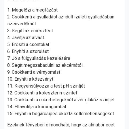
1. Megelőzi a megfázást
2. Csökkenti a gyulladást az idült izületi gyulladásban
szenvedőknél
3. Segíti az emésztést
4. Javítja az alvást
5. Erősíti a csontokat
6. Enyhíti a szorulást
7. Jó a fülgyulladás kezelésére
8. Segít megszabadulni az ekcémától.
9. Csökkenti a vérnyomást
10. Enyhíti a köszvényt
11. Kiegyensúlyozza a test pH szintjét
12. Csökkenti a koleszterin szintet
13. Csökkenti a cukorbetegeknél a vér glükóz szintjét
14. Eltávolítja a körömgombát
15. Enyhíti a bogárcsípés okozta kellemetlenségeket
Ezeknek fényében elmondható, hogy az almabor ecet