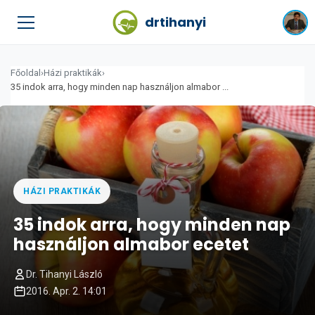
drtihanyi
Főoldal
›
Házi praktikák
›
35 indok arra, hogy minden nap használjon almabor ...
HÁZI PRAKTIKÁK
35 indok arra, hogy minden nap
használjon almabor ecetet
Dr. Tihanyi László
2016. Apr. 2. 14:01