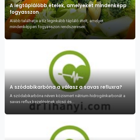
A legtáplálóbb ételek, amelyeket mindenképp
fogyasszon
Alább találhatja a tíz leginkább tápláló ételt, amelyet
mindenképpen fogyasszon rendszeresen:
A szódabikarbóna a válasz a savas refluxra?
A szódabikarbóna néven közismert nátrium-hidrogénkarbonát a
savas reflux kezelésének olcsó és...