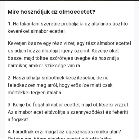
Mire használjuk az almaecetet?
1. Ha takarítani szeretne próbálja ki ez általános tisztító
keveréket almabor ecettel:
Keverjen össze egy rész vizet, egy rész almabor ecettel
és adjon hozzá illóolajat igény szerint. Keverje őket
össze, majd töltse szórófejes üvegbe és használja
bármikor, amikor szüksége van rá.
2. Használhatja smoothiek készítésekor, de ne
feledkezzen meg arról, hogy erős íze miatt csak
mértékkel tegyen italába.
3. Kenje be fogát almabor ecettel, majd öblítse ki vízzel.
Az almabor ecet eltávolítja a szennyeződést és fehéríti
a fogakat.
4. Fáradtnak érzi magát az egésznapos munka után?