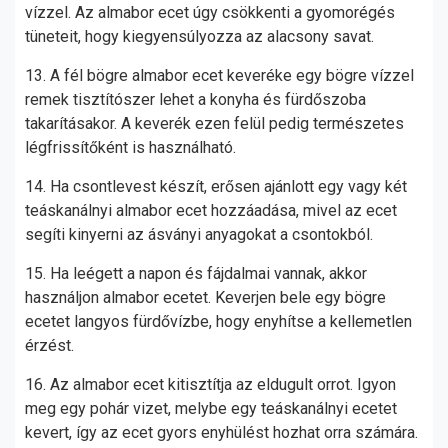
vízzel. Az almabor ecet úgy csökkenti a gyomorégés
tüneteit, hogy kiegyensúlyozza az alacsony savat.
13. A fél bögre almabor ecet keveréke egy bögre vízzel
remek tisztítószer lehet a konyha és fürdőszoba
takarításakor. A keverék ezen felül pedig természetes
légfrissítőként is használható.
14. Ha csontlevest készít, erősen ajánlott egy vagy két
teáskanálnyi almabor ecet hozzáadása, mivel az ecet
segíti kinyerni az ásványi anyagokat a csontokból.
15. Ha leégett a napon és fájdalmai vannak, akkor
használjon almabor ecetet. Keverjen bele egy bögre
ecetet langyos fürdővízbe, hogy enyhítse a kellemetlen
érzést.
16. Az almabor ecet kitisztítja az eldugult orrot. Igyon
meg egy pohár vizet, melybe egy teáskanálnyi ecetet
kevert, így az ecet gyors enyhülést hozhat orra számára.