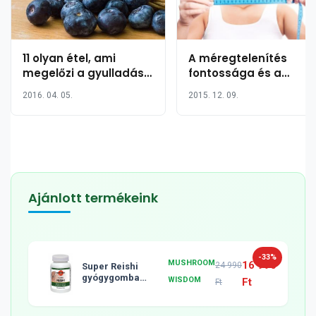
11 olyan étel, ami
A méregtelenítés
megelőzi a gyulladást
fontossága és a
vagy megnyugtatja
legjobb méregtelenítő
2016. 04. 05.
2015. 12. 09.
azt
és fogyasztó
módszerek
Ajánlott termékeink
-33%
MUSHROOM
16 990
24 990
Super Reishi
gyógygomba
WISDOM
Ft
Ft
tabletta, 120db