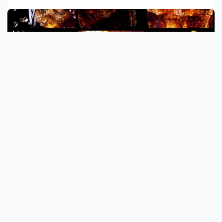
Mi lenne, ha nem lenne?
A betegségek kb. 70%-ára nem is kellene semmiféle gyógyszert
vagy gyógyító eljárá...
Milyen fajta testmozgás a megfelelő? – Crohn
betegség
Ha Crohn betegségben szenved, tüneteit csökkentheti
testmozgással és a megfelelő étren...