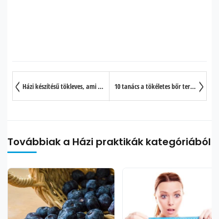
Házi készítésű tökleves, ami szembeszáll rákkal és javítja a látást
10 tanács a tökéletes bőr természetes eléréséhez
Továbbiak a Házi praktikák kategóriából