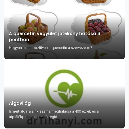
A quercetin vegyület jótékony hatása 6
pontban
Hogyan is hat pozitívan a quercetin a szervezetre?
Algavilág
Ismert algafajaink száma meghaladja a 400 ezret, és a
táplálékpiramis legalsó régió...