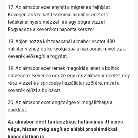
17. Az almabor ecet enyhíti a migrénes fejfájást.
Keverjen össze két teáskanál almabor ecetet 2
teáskanál nyers mézzel és egy bögre vízzel.
Fogyassza a keveréket naponta kétszer.
18. Adjon hozzá két teáskanál almabor ecetet 480
mililiter vízhez és kortyolgassa a nap során, mivel ez a
keverék elősegíti a fogyást.
19. Az almabor ecet remek megoldás lehet a bolhák
elűzésére. Keverjen össze egy rész almabor ecetet, egy
rész vízzel és spriccelje háziállatai szőrére, mivel a
keverék elűzi a bolhákat.
20. Az almabor ecet segítségével megállíthatja a
csuklást.
Az almabor ecet fantasztikus hatásainak itt nincs
vége, hiszen még segít az alábbi problémákkal
kapcsolatban is: