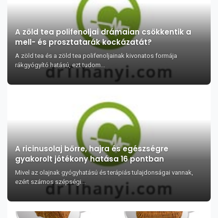
A zöld tea polifenoljai drámaian csökkentik a
mell- és prosztatarák kockázatát?
A zöld tea és a zöld tea polifenoljainak kivonatos formája
rákgyógyító hatású, ezt tudom...
A ricinusolaj bőrre, hajra és egészségre
gyakorolt jótékony hatása 16 pontban
Mivel az olajnak gyógyhatású és terápiás tulajdonságai vannak,
ezért számos szépségi...