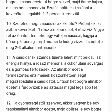
bögre almabor ecetet 4 bögre vízzel, majd öntse hajára,
miután besamponozta. Ezután öblítse ki hajából a
keveréket, legalább 1-2 percen keresztül.
10. Szeretne megszabadulni az aknétól? Próbálja ki az
alábbi keveréket : 1 rész almabor ecet, 4 rész víz. Vigye
fel az érintett területre egy vattapamaccsal, hagyja a
bőrön pár percig, majd mossa le hideg vízzel. Ismételje
meg 2-3 alkalommal naponta.
11. A candidának számos tünete lehet, mint például az
energia hiánya, a rossz memória, a cukor utáni sóvárgás
és a gombás fertőzések. Az almabor ecet a
természetes enzimeinek köszönhetően segít
megszabadulni a candidától. Öntsön két bögre almabor
ecetet a fürdővízébe és áztassa magát legalább fél
óráig.
12. Ha gyomorégéstől szenved, akkor vegyen be egy
teáskanálnyi almabor ecetet, majd öblítse le egy bögre