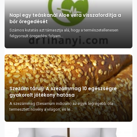
Napi egy teáskanál Aloe vera visszafordítja a
bőr öregedését
Számos kutatás azt támasztja alá, hogy a természetellenesen
felgyorsult öregedési folyam...
Szezám tárulj! A szezámmag 10 egészségre
gyakorolt jótékony hatása
A szezámmag (Sesamum indicum) az egyik legrégebb óta
termesztett növény a világon, és le...