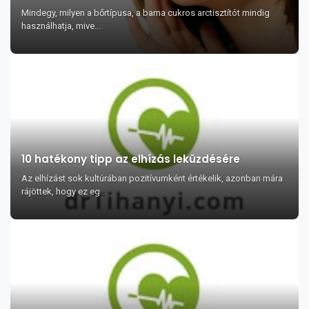
Mindegy, milyen a bőrtípusa, a barna cukros arctisztítót mindig
használhatja, mive...
10 hatékony tipp az elhízás leküzdésére
Az elhízást sok kultúrában pozitívumként értékelik, azonban mára
rájöttek, hogy ez eg...