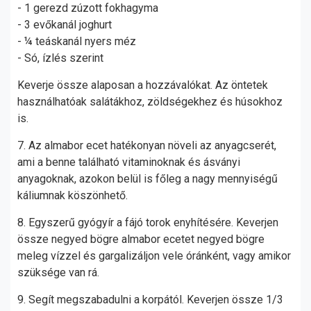
- 1 gerezd zúzott fokhagyma
- 3 evőkanál joghurt
- ¼ teáskanál nyers méz
- Só, ízlés szerint
Keverje össze alaposan a hozzávalókat. Az öntetek
használhatóak salátákhoz, zöldségekhez és húsokhoz
is.
7. Az almabor ecet hatékonyan növeli az anyagcserét,
ami a benne található vitaminoknak és ásványi
anyagoknak, azokon belül is főleg a nagy mennyiségű
káliumnak köszönhető.
8. Egyszerű gyógyír a fájó torok enyhítésére. Keverjen
össze negyed bögre almabor ecetet negyed bögre
meleg vízzel és gargalizáljon vele óránként, vagy amikor
szüksége van rá.
9. Segít megszabadulni a korpától. Keverjen össze 1/3