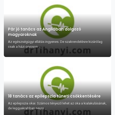
Pár jó tanács az Angliában dolgozó
magyaroknak
Az egészségügyi ellátás ingyenes. De szakrendelésre kizárólag
csak a házi orvoson ...
18 tanács az epilepszia tüneti csökkentésére
Az epilepszia okai. Számos tényező lehet az oka a kialakulásának,
de leggyakrabban neuro...