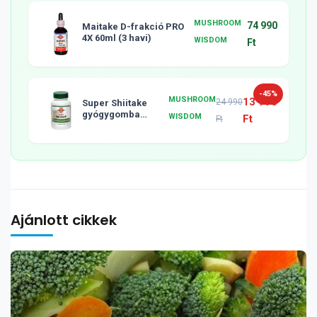
MUSHROOM
74 990
Maitake D-frakció PRO
4X 60ml (3 havi)
WISDOM
Ft
-45%
MUSHROOM
13 990
24 990
Super Shiitake
gyógygomba
WISDOM
Ft
Ft
tabletta, 120db
Ajánlott cikkek