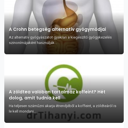
A Crohn betegség alternatív gyógymódjai
Az alternatív gyógyászatot gyakran a kiegészítő gyógykezelés
szinonímájaként használják...
A zöldtea valóban tartalmaz koffeint? Hét
dolog, amit tudnia kell
Ha teljesen száműzni akarja étrendjéből a koffeint, a zöldteáról is
le kell mondani...