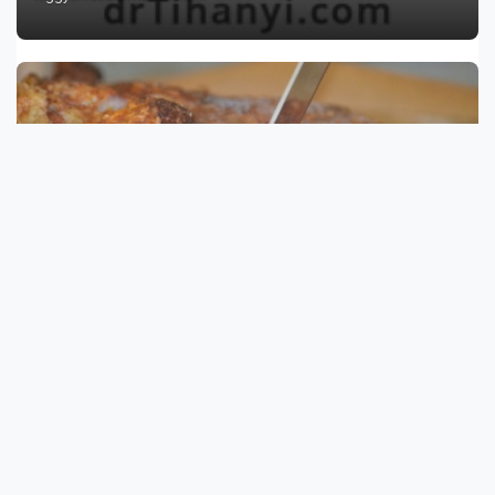
Tényleg túlsült? - a rozé kacsamell és az utolsó
vacsora
Manapság egyre divatosabb főzési irányzat, hogy a húsokat
"rozé" színűre sütik a...
A koffein hatása a pajzsmirigyre