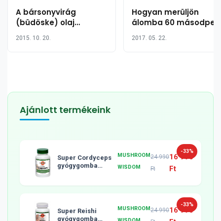
A bársonyvirág
Hogyan merüljön
(büdöske) olaj
álomba 60 másodper
jótékony hatása 5
alatt?
2015. 10. 20.
2017. 05. 22.
pontban
Ajánlott termékeink
-33%
MUSHROOM
16 990
24 990
Super Cordyceps
gyógygomba
WISDOM
Ft
Ft
tabletta, 120db
-33%
MUSHROOM
16 990
24 990
Super Reishi
gyógygomba
WISDOM