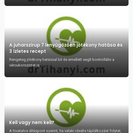
A juharszirup 7 lenyűgözően jótékony hatása és
3 ízletes recept
Rengeteg jótékony hatással bír és emellett segít kontrollálni a
vércukorszintet is. ...
Kell vagy nem kell?
A hivatalos álláspont szerint, ha valaki ideális táplálkozást folytat,