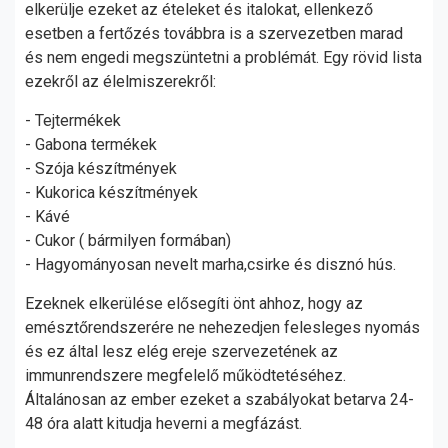
elkerülje ezeket az ételeket és italokat, ellenkező
esetben a fertőzés továbbra is a szervezetben marad
és nem engedi megszüntetni a problémát. Egy rövid lista
ezekről az élelmiszerekről:
- Tejtermékek
- Gabona termékek
- Szója készítmények
- Kukorica készítmények
- Kávé
- Cukor ( bármilyen formában)
- Hagyományosan nevelt marha,csirke és disznó hús.
Ezeknek elkerülése elősegíti önt ahhoz, hogy az
emésztőrendszerére ne nehezedjen felesleges nyomás
és ez által lesz elég ereje szervezetének az
immunrendszere megfelelő működtetéséhez.
Általánosan az ember ezeket a szabályokat betarva 24-
48 óra alatt kitudja heverni a megfázást.