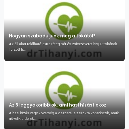
Hogyan szabaduljunk meg a tokától?
Az áll alatt található extra réteg bőr és zsírszövetet hívjuk tokának.
Túlzott h...
Az 5 leggyakoribb ok, ami hasi hízást okoz
A hasi hízás vagy kövérség a viszcerális zsírokra vonatkozik, amik
növelik a derék...