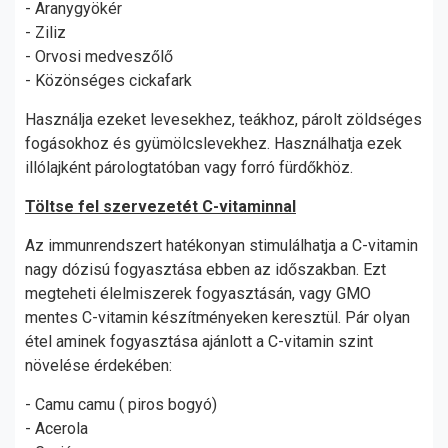
- Aranygyökér
- Ziliz
- Orvosi medveszőlő
- Közönséges cickafark
Használja ezeket levesekhez, teákhoz, párolt zöldséges
fogásokhoz és gyümölcslevekhez. Használhatja ezek
illólajként párologtatóban vagy forró fürdőkhöz.
Töltse fel szervezetét C-vitaminnal
Az immunrendszert hatékonyan stimulálhatja a C-vitamin
nagy dózisú fogyasztása ebben az időszakban. Ezt
megteheti élelmiszerek fogyasztásán, vagy GMO
mentes C-vitamin készítményeken keresztül. Pár olyan
étel aminek fogyasztása ajánlott a C-vitamin szint
növelése érdekében:
- Camu camu ( piros bogyó)
- Acerola