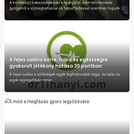
A következő bekezdésekben a spárgáról, mint természetes
gyógyírről a vízmegtartással és felpuffadással szemben fogunk
beszélni. Bónuszként pedig van egy íz...
A fejes saláta bőrre, hajra és egészségre
gyakorolt jótékony hatása 20 pontban
A fejes saláta a zöldségek egyik legfontosabb tagja, és talán az
egyik legrégebben ismer...