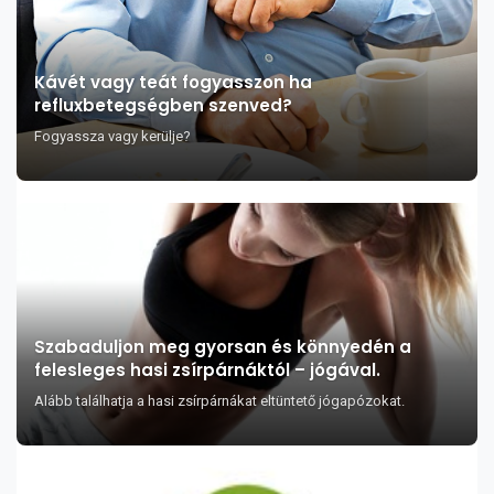
Kávét vagy teát fogyasszon ha
refluxbetegségben szenved?
Fogyassza vagy kerülje?
Szabaduljon meg gyorsan és könnyedén a
felesleges hasi zsírpárnáktól – jógával.
Alább találhatja a hasi zsírpárnákat eltüntető jógapózokat.