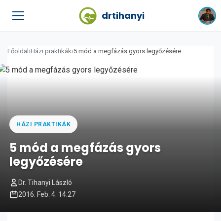
drtihanyi
Főoldal
›
Házi praktikák
›
5 mód a megfázás gyors legyőzésére
HÁZI PRAKTIKÁK
5 mód a megfázás gyors
legyőzésére
Dr. Tihanyi László
2016. Feb. 4. 14:27