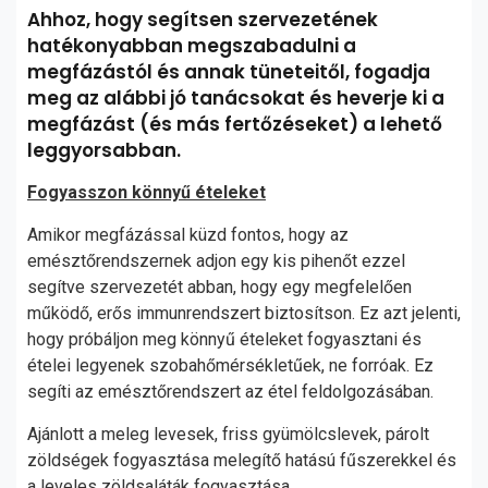
Ahhoz, hogy segítsen szervezetének
hatékonyabban megszabadulni a
megfázástól és annak tüneteitől, fogadja
meg az alábbi jó tanácsokat és heverje ki a
megfázást (és más fertőzéseket) a lehető
leggyorsabban.
Fogyasszon könnyű ételeket
Amikor megfázással küzd fontos, hogy az
emésztőrendszernek adjon egy kis pihenőt ezzel
segítve szervezetét abban, hogy egy megfelelően
működő, erős immunrendszert biztosítson. Ez azt jelenti,
hogy próbáljon meg könnyű ételeket fogyasztani és
ételei legyenek szobahőmérsékletűek, ne forróak. Ez
segíti az emésztőrendszert az étel feldolgozásában.
Ajánlott a meleg levesek, friss gyümölcslevek, párolt
zöldségek fogyasztása melegítő hatású fűszerekkel és
a leveles zöldsaláták fogyasztása.