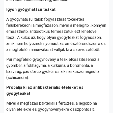
Igyon gyógyhatású teákat
A gyógyhatűsú italok fogyasztása tökéletes
felülkerekedni a megfázáson, mivel a melegítő , könnyen
emészthető, antibiotikus természetük ezt lehetővé
teszi. A kulcs az, hogy olyan gyógyteákat fogyasszon,
amik nem helyeznek nyomást az emésztőrendszerre és
a megfelelő immunválaszt váltják ki a szervezetéből.
Pár megfelelő gyógynövény a teák elkészítéséhez a
gyömbér, a fokhagyma, a kurkuma, a borsmenta, a
kasvirág, pau d’arco gyökér és a kínai kúszómagnólia
(schisandra).
Próbálja ki az antibakteriális ételeket és
gyógyteákat
Mivel a megfázás bakteriális fertőzés, a legjobb ha
olyan ételekre és gyógynövényekre összpontosít,