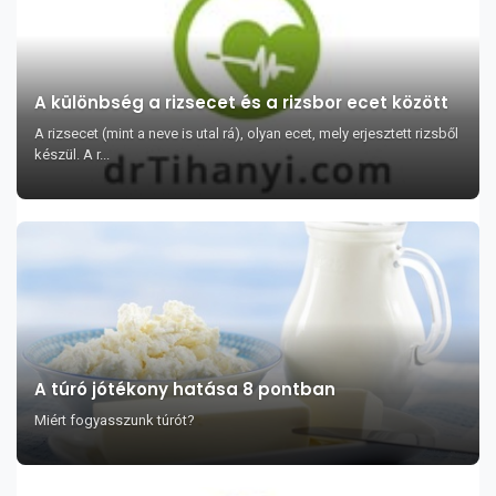
A különbség a rizsecet és a rizsbor ecet között
A rizsecet (mint a neve is utal rá), olyan ecet, mely erjesztett rizsből
készül. A r...
A túró jótékony hatása 8 pontban
Miért fogyasszunk túrót?