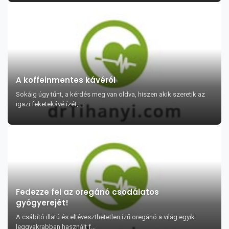
A koffeinmentes kávéról
Sokáig úgy tűnt, a kérdés meg van oldva, hiszen akik szeretik az
igazi feketekávé ízét, ...
Fedezze fel az oregánó csodálatos
gyógyerejét!
A csábító illatú és eltéveszthetetlen ízű oregánó a világ egyik
leggyakrabban használt f...