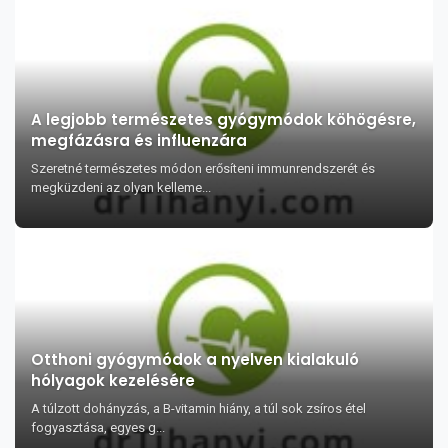
A legjobb természetes gyógymódok köhögésre,
megfázásra és influenzára
Szeretné természetes módon erősíteni immunrendszerét és
megküzdeni az olyan kelleme...
Otthoni gyógymódok a nyelven kialakuló
hólyagok kezelésére
A túlzott dohányzás, a B-vitamin hiány, a túl sok zsíros étel
fogyasztása, egyes g...