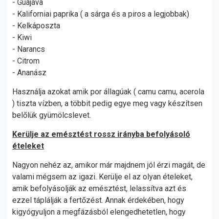
- Guajáva
- Kaliforniai paprika ( a sárga és a piros a legjobbak)
- Kelkáposzta
- Kiwi
- Narancs
- Citrom
- Ananász
Használja azokat amik por állagúak ( camu camu, acerola
) tiszta vízben, a többit pedig egye meg vagy készítsen
belőlük gyümölcslevet.
Kerülje az emésztést rossz irányba befolyásoló
ételeket
Nagyon nehéz az, amikor már majdnem jól érzi magát, de
valami mégsem az igazi. Kerülje el az olyan ételeket,
amik befolyásolják az emésztést, lelassítva azt és
ezzel táplálják a fertőzést. Annak érdekében, hogy
kigyógyuljon a megfázásból elengedhetetlen, hogy