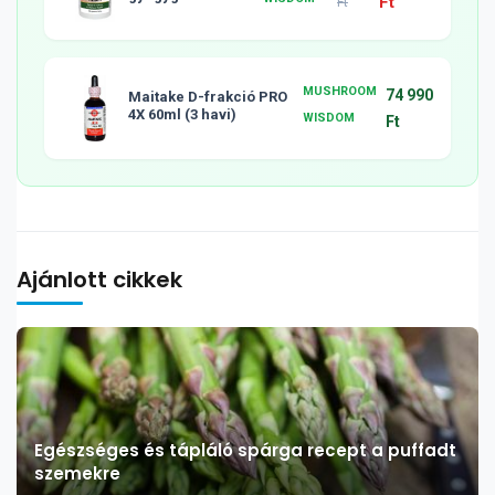
Ft
Ft
tabletta, 120db
MUSHROOM
74 990
Maitake D-frakció PRO
4X 60ml (3 havi)
WISDOM
Ft
Ajánlott cikkek
Egészséges és tápláló spárga recept a puffadt
szemekre