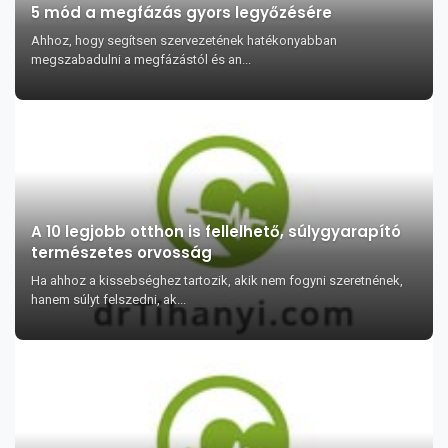
5 mód a megfázás gyors legyőzésére
Ahhoz, hogy segítsen szervezetének hatékonyabban
megszabadulni a megfázástól és an...
A 10 legjobb otthon is fellelhető, súlygyarapító
természetes orvosság
Ha ahhoz a kissebséghez tartozik, akik nem fogyni szeretnének,
hanem súlyt felszedni, ak...