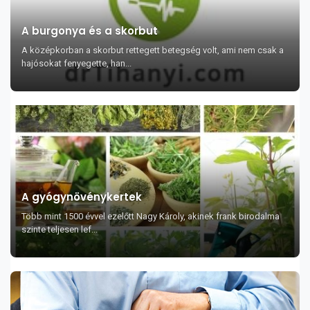
A burgonya és a skorbut
A középkorban a skorbut rettegett betegség volt, ami nem csak a
hajósokat fenyegette, han...
A gyógynövénykertek
Több mint 1500 évvel ezelőtt Nagy Károly, akinek frank birodalma
szinte teljesen lef...