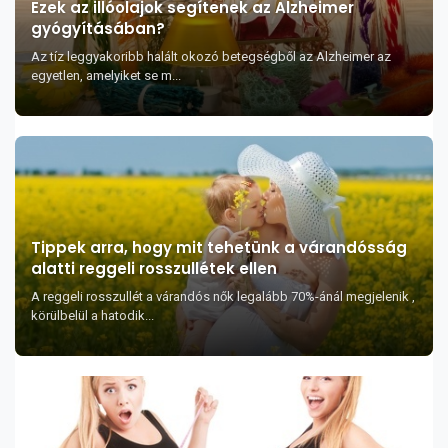
Ezek az illóolajok segítenek az Alzheimer
gyógyításában?
Az tíz leggyakoribb halált okozó betegségből az Alzheimer az
egyetlen, amelyiket se m...
Tippek arra, hogy mit tehetünk a várandósság
alatti reggeli rosszullétek ellen
A reggeli rosszullét a várandós nők legalább 70%-ánál megjelenik ,
körülbelül a hatodik...