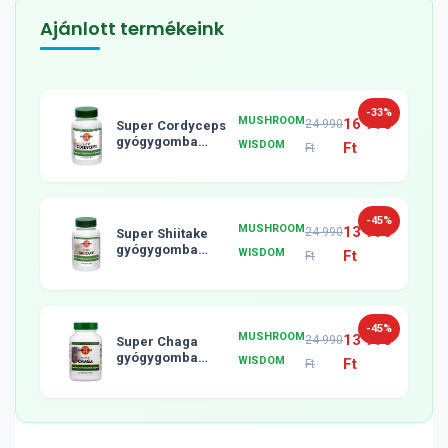
Ajánlott termékeink
-33%
MUSHROOM
16 990
24 990
Super Cordyceps
gyógygomba
WISDOM
Ft
Ft
tabletta, 120db
-45%
MUSHROOM
13 990
24 990
Super Shiitake
gyógygomba
WISDOM
Ft
Ft
tabletta, 120db
-45%
MUSHROOM
13 990
24 990
Super Chaga
gyógygomba
WISDOM
Ft
Ft
tabletta, 120db