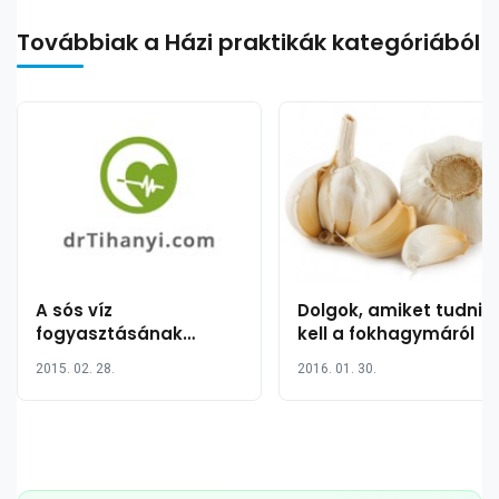
Továbbiak a Házi praktikák kategóriából
A sós víz
Dolgok, amiket tudnia
fogyasztásának
kell a fokhagymáról
jótékony hatása 10
2015. 02. 28.
2016. 01. 30.
pontban