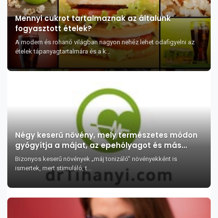
Mennyi cukrot tartalmaznak az általunk
fogyasztott ételek?
A modern és rohanó világban nagyon nehéz lehet odafigyelni az
ételek tápanyagtartalmára és a k...
Négy keserű növény, mely természetes módon
gyógyítja a májat, az epehólyagot és más
emésztési bántalmakat
Bizonyos keserű növények „máj tonizáló” növényekként is
ismertek, mert stimuláló, t...