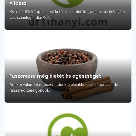
A lasszi
Kb. ezer féleképpen ízesíthető ez a kitűnő ital, aminek az őshazája
valószínűleg India. Kell...
Fűszerezze még életét és egészséget!
Amikor valamilyen fűszert adunk ételeinkhez, általában az adott
fűszerek ízére gondol...