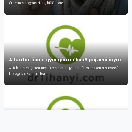
érdemes fogyasztani, különöse...
A tea hatása a gyengén működő pajzsmirigyre
A fekete tea (Thea nigra) pajzsmirigy alulműködésben szenvedő
betegek számra ideá...
Hogyan szabaduljunk meg az ujjvégek
hámlásától?