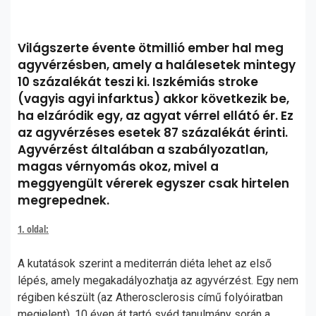
Világszerte évente ötmillió ember hal meg
agyvérzésben, amely a halálesetek mintegy
10 százalékát teszi ki. Iszkémiás stroke
(vagyis agyi infarktus) akkor következik be,
ha elzáródik egy, az agyat vérrel ellátó ér. Ez
az agyvérzéses esetek 87 százalékát érinti.
Agyvérzést általában a szabályozatlan,
magas vérnyomás okoz, mivel a
meggyengült vérerek egyszer csak hirtelen
megrepednek.
1. oldal:
A kutatások szerint a mediterrán diéta lehet az első
lépés, amely megakadályozhatja az agyvérzést. Egy nem
régiben készült (az Atherosclerosis című folyóiratban
megjelent), 10 éven át tartó
svéd tanulmány során
a