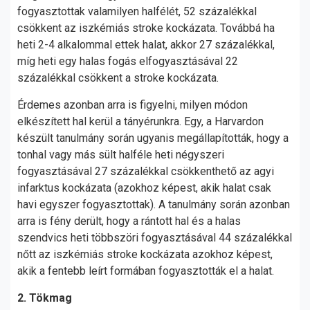
fogyasztottak valamilyen halfélét, 52 százalékkal
csökkent az iszkémiás stroke kockázata. Továbbá ha
heti 2-4 alkalommal ettek halat, akkor 27 százalékkal,
míg heti egy halas fogás elfogyasztásával 22
százalékkal csökkent a stroke kockázata.
Érdemes azonban arra is figyelni, milyen módon
elkészített hal kerül a tányérunkra. Egy, a
Harvardon
készült tanulmány során
ugyanis megállapították, hogy a
tonhal vagy más sült halféle heti négyszeri
fogyasztásával 27 százalékkal csökkenthető az agyi
infarktus kockázata (azokhoz képest, akik halat csak
havi egyszer fogyasztottak). A tanulmány során azonban
arra is fény derült, hogy a rántott hal és a halas
szendvics heti többszöri fogyasztásával 44 százalékkal
nőtt az iszkémiás stroke kockázata azokhoz képest,
akik a fentebb leírt formában fogyasztották el a halat.
2. Tökmag