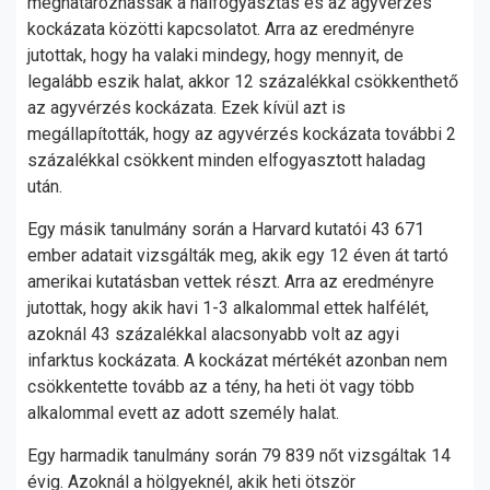
meghatározhassák a halfogyasztás és az agyvérzés
kockázata közötti kapcsolatot. Arra az eredményre
jutottak, hogy ha valaki mindegy, hogy mennyit, de
legalább eszik halat, akkor 12 százalékkal csökkenthető
az agyvérzés kockázata. Ezek kívül azt is
megállapították, hogy az agyvérzés kockázata további 2
százalékkal csökkent minden elfogyasztott haladag
után.
Egy másik tanulmány során a Harvard kutatói 43 671
ember adatait vizsgálták meg, akik egy 12 éven át tartó
amerikai kutatásban vettek részt. Arra az eredményre
jutottak, hogy akik havi 1-3 alkalommal ettek halfélét,
azoknál 43 százalékkal alacsonyabb volt az agyi
infarktus kockázata. A kockázat mértékét azonban nem
csökkentette tovább az a tény, ha heti öt vagy több
alkalommal evett az adott személy halat.
Egy harmadik tanulmány során 79 839 nőt vizsgáltak 14
évig. Azoknál a hölgyeknél, akik heti ötször