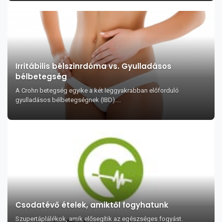
Irritábilis bélszinrdóma vs. Gyulladásos
bélbetegség
A Crohn betegség egyike a két leggyakrabban előforduló
gyulladásos bélbetegségnek (IBD)....
Csodatévő ételek, amiktől fogyhatunk
Szupertáplálékok, amik elősegítik az egészséges fogyást.