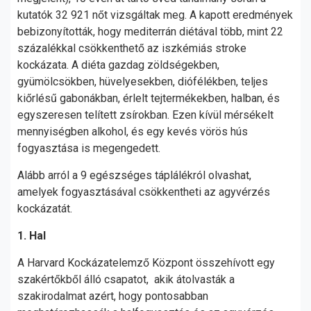
kutatók 32 921 nőt vizsgáltak meg. A kapott eredmények
bebizonyították, hogy mediterrán diétával több, mint 22
százalékkal csökkenthető az iszkémiás stroke
kockázata. A diéta gazdag zöldségekben,
gyümölcsökben, hüvelyesekben, diófélékben, teljes
kiőrlésű gabonákban, érlelt tejtermékekben, halban, és
egyszeresen telített zsírokban. Ezen kívül mérsékelt
mennyiségben alkohol, és egy kevés vörös hús
fogyasztása is megengedett.
Alább arról a 9 egészséges táplálékról olvashat,
amelyek fogyasztásával csökkentheti az agyvérzés
kockázatát.
1. Hal
A Harvard Kockázatelemző Központ összehívott egy
szakértőkből álló csapatot,
akik átolvasták a
szakirodalmat azért, hogy pontosabban