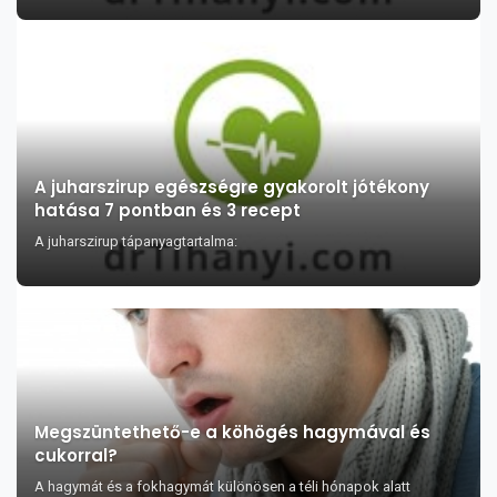
A juharszirup egészségre gyakorolt jótékony
hatása 7 pontban és 3 recept
A juharszirup tápanyagtartalma:
Megszüntethető-e a köhögés hagymával és
cukorral?
A hagymát és a fokhagymát különösen a téli hónapok alatt