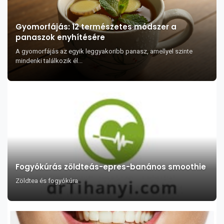
Gyomorfájás: 12 természetes módszer a
panaszok enyhítésére
A gyomorfájás az egyik leggyakoribb panasz, amellyel szinte
mindenki találkozik él...
Fogyókúrás zöldteás-epres-banános smoothie
Zöldtea és fogyókúra