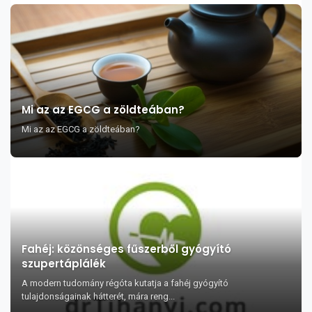
Mi az az EGCG a zöldteában?
Mi az az EGCG a zöldteában?
Fahéj: közönséges fűszerből gyógyító
szupertáplálék
A modern tudomány régóta kutatja a fahéj gyógyító
tulajdonságainak hátterét, mára reng...