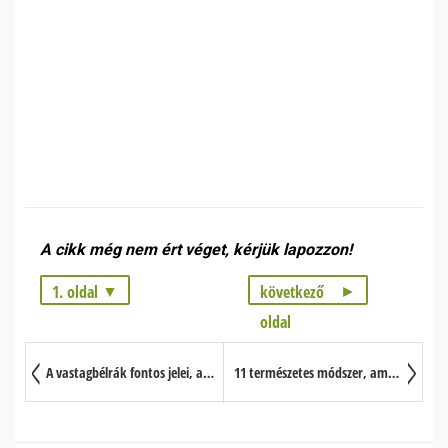
A cikk még nem ért véget, kérjük lapozzon!
1. oldal
következő
oldal
1. oldal: 9 táplálék, amellyel csökkenthető az agyvérzés kockázata
2. oldal: További ételek, melyek csökkenthetik a stroke esélyét
A vastagbélrák fontos jelei, amiket nem szabad figyelmen kívül hagynia
11 természetes módszer, amellyel enyhíthető a migrén