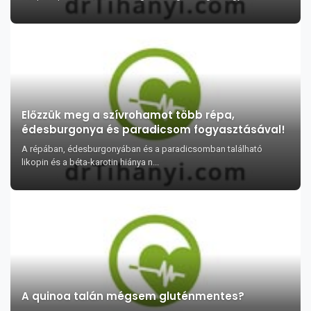
Előzzük meg a szívrohamot több répa,
édesburgonya és paradicsom fogyasztásával!
A répában, édesburgonyában és a paradicsomban található
likopin és a béta-karotin hiánya n...
A quinoa talán mégsem gluténmentes?