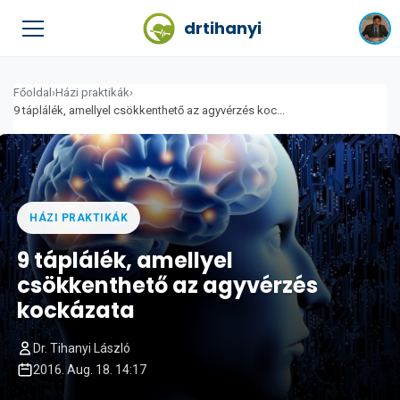
drtihanyi
Főoldal
›
Házi praktikák
›
9 táplálék, amellyel csökkenthető az agyvérzés koc...
HÁZI PRAKTIKÁK
9 táplálék, amellyel
csökkenthető az agyvérzés
kockázata
Dr. Tihanyi László
2016. Aug. 18. 14:17