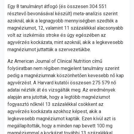
Egy
8 tanulmányt átfogó (és összesen 304 551
résztevő bevonásával készült) meta-analízis szerint
azoknál, akik a legnagyobb mennyiségben szedték a
magnéziumot, 12, valamint 11 százalékkal alacsonyabb
volt az iszkémiás stroke és úgy egészében az
agyvérzés kockázata, mint azoknál, akik a legkevesebb
magnéziumot juttatták a szervezetükbe.
Az American Journal of Clinical Nutrition című
folyóiratban nem régiben megjelent tanulmány szerint
pedig a magnéziumnak köszönhetően kevesebb nő kap
agyvérzést. A Harvard kutatói összesen 275 579 nő
adatai nézték át és vizsgálták meg. Az eredmények
alapján arra jutottak, hogy a legtöbb magnéziumot
fogyasztó nőknél 13 százalékkal csökkent az
agyvérzés kockázata azokhoz képest, akik a
legkevesebb magnéziumot kapták. Ezen kívül azt is
megállapították, hogy a minden nap bevett 100 mg
magnéziummal a kockázat további 13 százalékkal