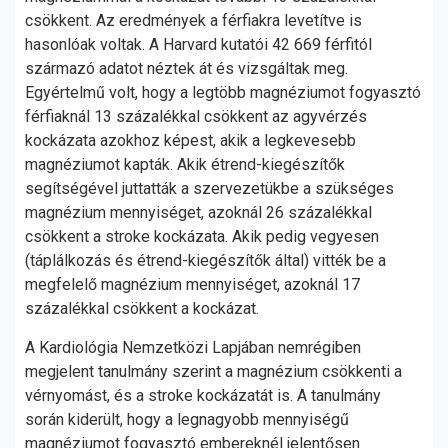
csökkent. Az eredmények a férfiakra levetítve is
hasonlóak voltak. A Harvard kutatói 42 669 férfitól
származó adatot néztek át és vizsgáltak meg.
Egyértelmű volt, hogy a legtöbb magnéziumot fogyasztó
férfiaknál 13 százalékkal csökkent az agyvérzés
kockázata azokhoz képest, akik a legkevesebb
magnéziumot kapták. Akik étrend-kiegészítők
segítségével juttatták a szervezetükbe a szükséges
magnézium mennyiséget, azoknál 26 százalékkal
csökkent a stroke kockázata. Akik pedig vegyesen
(táplálkozás és étrend-kiegészítők által) vitték be a
megfelelő magnézium mennyiséget, azoknál 17
százalékkal csökkent a kockázat.
A Kardiológia Nemzetközi Lapjában nemrégiben
megjelent tanulmány szerint a magnézium csökkenti a
vérnyomást, és a stroke kockázatát is. A tanulmány
során kiderült, hogy a legnagyobb mennyiségű
magnéziumot fogyasztó embereknél jelentősen