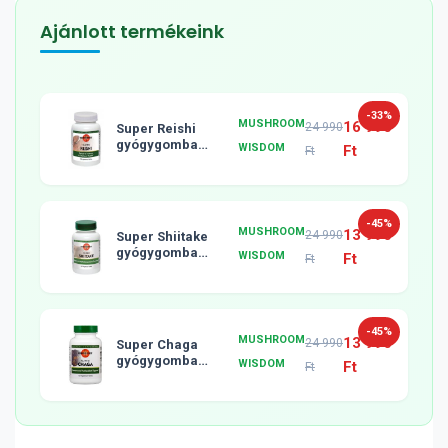
Ajánlott termékeink
-33%
MUSHROOM
16 990
24 990
Super Reishi
gyógygomba
WISDOM
Ft
Ft
tabletta, 120db
-45%
MUSHROOM
13 990
24 990
Super Shiitake
gyógygomba
WISDOM
Ft
Ft
tabletta, 120db
-45%
MUSHROOM
13 990
24 990
Super Chaga
gyógygomba
WISDOM
Ft
Ft
tabletta, 120db