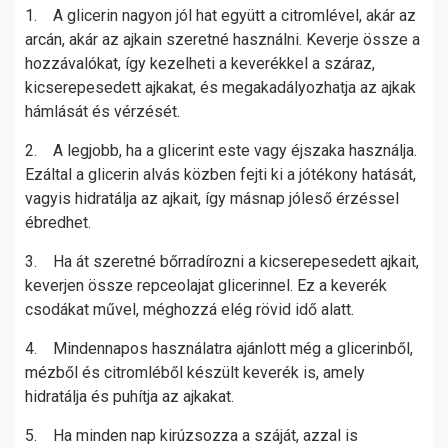
1. A glicerin nagyon jól hat együtt a citromlével, akár az
arcán, akár az ajkain szeretné használni. Keverje össze a
hozzávalókat, így kezelheti a keverékkel a száraz,
kicserepesedett ajkakat, és megakadályozhatja az ajkak
hámlását és vérzését.
2. A legjobb, ha a glicerint este vagy éjszaka használja.
Ezáltal a glicerin alvás közben fejti ki a jótékony hatását,
vagyis hidratálja az ajkait, így másnap jóleső érzéssel
ébredhet.
3. Ha át szeretné bőrradírozni a kicserepesedett ajkait,
keverjen össze repceolajat glicerinnel. Ez a keverék
csodákat művel, méghozzá elég rövid idő alatt.
4. Mindennapos használatra ajánlott még a glicerinből,
mézből és citromléből készült keverék is, amely
hidratálja és puhítja az ajkakat.
5. Ha minden nap kirúzsozza a száját, azzal is