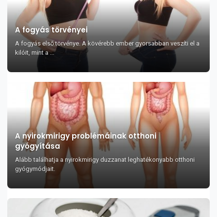
A fogyás törvényei
A fogyás első törvénye. A kövérebb ember gyorsabban veszíti el a
kilóit, mint a ...
A nyirokmirigy problémáinak otthoni
gyógyítása
Alább találhatja a nyirokmirigy duzzanat leghatékonyabb otthoni
gyógymódjait.