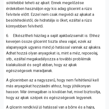
sötétebbé teheti az ajkait. Ennek megelőzése
érdekében használjon egy kis adag glicerint a rúzs
felvitele előtt. Ezzel nem csak megvédi az ajkakat a
besötétedéstől, de hidratálja is őket, ezáltal a rúzs
könnyebben felvihető.
6. Elkészítheti házilag a saját ajakbalzsamát is. Ehhez
keverjen össze glicerint tiszta shea vajjal, ezek az
alapanyagok ugyanis mind jó hatással vannak az ajkakra.
Adhat hozzá olyan anyagokat is, mint a méz, repceolaj,
stb., ezáltal megakadályozza a további problémák
kialakulását és segít abban, hogy az ajkak
egészségesek maradjanak.
A glicerinben az a nagyszerű, hogy nem feltétlenül kell
más anyagokat hozzáadni ahhoz, hogy jótékonyan
hasson. Már önmagában is kiválóan hat, mivel biztosítja,
hogy az ajkak szépek és egészségesek legyenek.
A glicerin rendkívül jó hatással van a bőrre és a hajra,