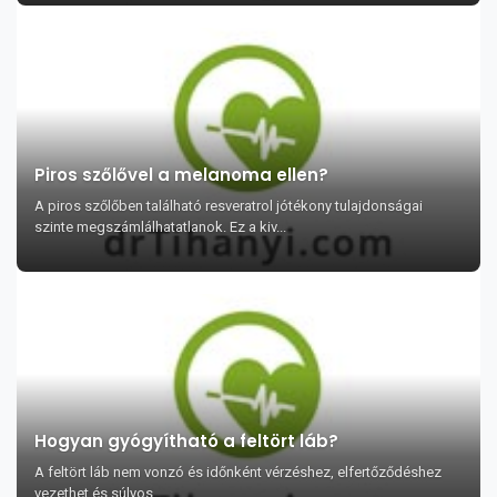
Piros szőlővel a melanoma ellen?
A piros szőlőben található resveratrol jótékony tulajdonságai
szinte megszámlálhatatlanok. Ez a kiv...
Hogyan gyógyítható a feltört láb?
A feltört láb nem vonzó és időnként vérzéshez, elfertőződéshez
vezethet és súlyos ...