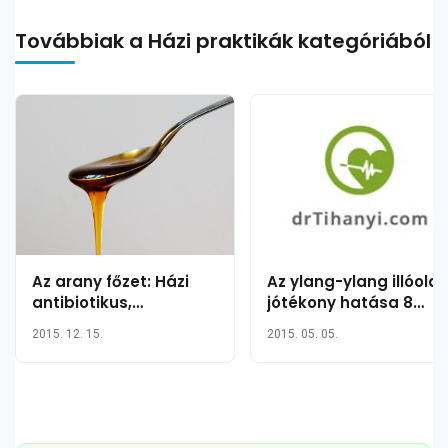
Továbbiak a Házi praktikák kategóriából
Az arany főzet: Házi
Az ylang-ylang illóolaj
antibiotikus,
jótékony hatása 8
rákellenes orvosság?
pontban
2015. 12. 15.
2015. 05. 05.