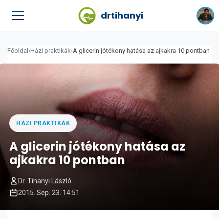
drtihanyi
Főoldal
›
Házi praktikák
›
A glicerin jótékony hatása az ajkakra 10 pontban
HÁZI PRAKTIKÁK
A glicerin jótékony hatása az
ajkakra 10 pontban
Dr. Tihanyi László
2015. Sep. 23. 14:51