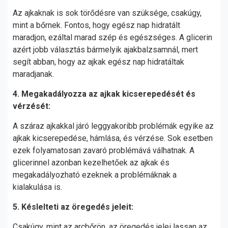
Az ajkaknak is sok törődésre van szüksége, csakúgy,
mint a bőrnek. Fontos, hogy egész nap hidratált
maradjon, ezáltal marad szép és egészséges. A glicerin
azért jobb választás bármelyik ajakbalzsamnál, mert
segít abban, hogy az ajkak egész nap hidratáltak
maradjanak.
4. Megakadályozza az ajkak kicserepedését és
vérzését:
A száraz ajkakkal járó leggyakoribb problémák egyike az
ajkak kicserepedése, hámlása, és vérzése. Sok esetben
ezek folyamatosan zavaró problémává válhatnak. A
glicerinnel azonban kezelhetőek az ajkak és
megakadályozható ezeknek a problémáknak a
kialakulása is.
5. Késlelteti az öregedés jeleit:
Csakúgy, mint az arcbőrön, az öregedés jelei lassan az