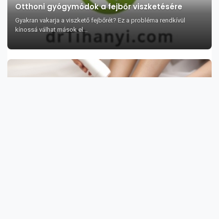
Otthoni gyógymódok a fejbőr viszketésére
Gyakran vakarja a viszkető fejbőrét? Ez a probléma rendkívül
kínossá válhat mások el...
Miért kell minden este megmasszíroznia a
talpát?
A talpmasszázs és reflexológia jótékony hatásai egészségünkre