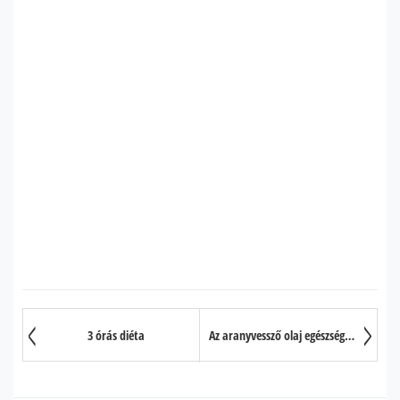
3 órás diéta
Az aranyvessző olaj egészségre gyakorolt jótékony hatása 10 pontban