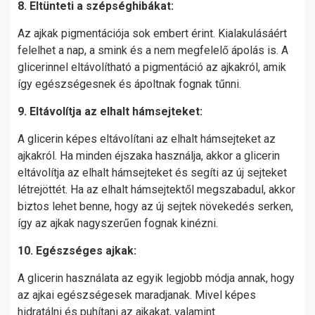
8. Eltünteti a szépséghibákat:
Az ajkak pigmentációja sok embert érint. Kialakulásáért
felelhet a nap, a smink és a nem megfelelő ápolás is. A
glicerinnel eltávolítható a pigmentáció az ajkakról, amik
így egészségesnek és ápoltnak fognak tűnni.
9. Eltávolítja az elhalt hámsejteket:
A glicerin képes eltávolítani az elhalt hámsejteket az
ajkakról. Ha minden éjszaka használja, akkor a glicerin
eltávolítja az elhalt hámsejteket és segíti az új sejteket
létrejöttét. Ha az elhalt hámsejtektől megszabadul, akkor
biztos lehet benne, hogy az új sejtek növekedés serken,
így az ajkak nagyszerűen fognak kinézni.
10. Egészséges ajkak:
A glicerin használata az egyik legjobb módja annak, hogy
az ajkai egészségesek maradjanak. Mivel képes
hidratálni és puhítani az ajkakat, valamint