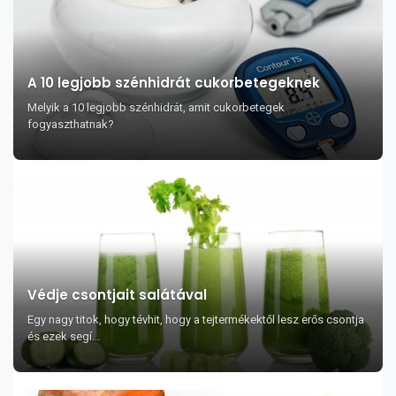
A 10 legjobb szénhidrát cukorbetegeknek
Melyik a 10 legjobb szénhidrát, amit cukorbetegek
fogyaszthatnak?
Védje csontjait salátával
Egy nagy titok, hogy tévhit, hogy a tejtermékektől lesz erős csontja
és ezek segí...