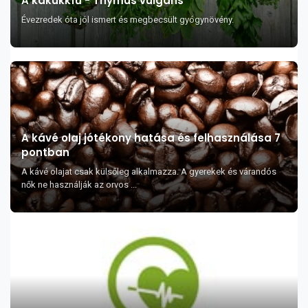
A kakukkfű - Thymus vulgaris
Évezredek óta jól ismert és megbecsült gyógynövény.
A kávé olaj jótékony hatása és felhasználása 7
pontban
A kávé olajat csak külsőleg alkalmazza. A gyerekek és várandós
nők ne használják az orvos ...