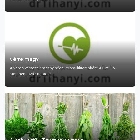
Vérre megy
A vörös vérsejtek mennyisége köbmilliliterenként 4-5 millió.
Majdnem száz napig é...