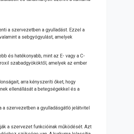
nti a szervezetben a gyulladást. Ezzel a
, valamint a sebgyógyulást, amelyek
ebb és hatékonyabb, mint az E- vagy a C-
idroxil szabadgyököktől, amelyek az ember
onságait, arra kényszeríti őket, hogy
inek ellenállását a betegségekkel és a
 a szervezetben a gyulladásgátló jelátvitel
tják a szervezet funkcióinak működését. Azt
ködéshez szüksége van. A kurkuma lelassítja