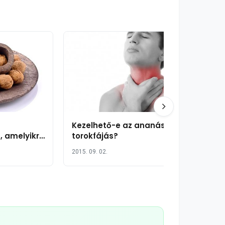
Kezelhető-e az ananásszal a
t, amelyikre
torokfájás?
2015. 09. 02.