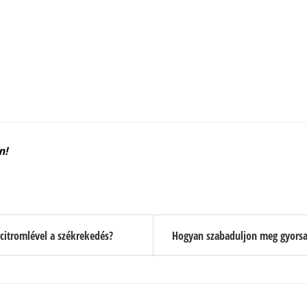
n!
citromlével a székrekedés?
Hogyan szabaduljon meg gyorsan