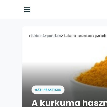
Főoldal
›
Házi praktikák
›
A kurkuma használata a gyulladá
HÁZI PRAKTIKÁK
A kurkuma haszn