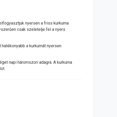
lfogyasztjuk nyersen a friss kurkuma
yszerűen csak szeletelje fel a nyers
al hatékonyabb a kurkumát nyersen
éget napi háromszori adagra. A kurkuma
ot.