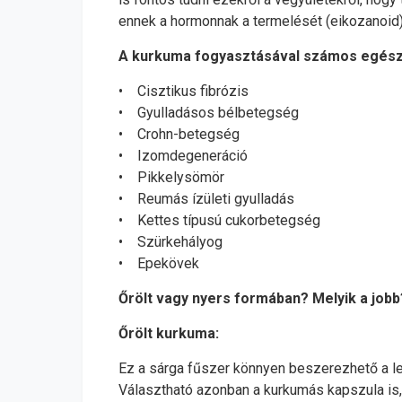
ennek a hormonnak a termelését (eikozanoid), 
A kurkuma fogyasztásával számos egészs
• Cisztikus fibrózis
• Gyulladásos bélbetegség
• Crohn-betegség
• Izomdegeneráció
• Pikkelysömör
• Reumás ízületi gyulladás
• Kettes típusú cukorbetegség
• Szürkehályog
• Epekövek
Őrölt vagy nyers formában? Melyik a jobb
Őrölt kurkuma:
Ez a sárga fűszer könnyen beszerezhető a le
Választható azonban a kurkumás kapszula is,