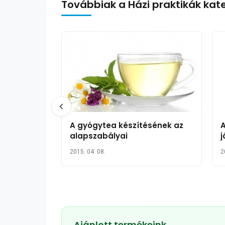
Továbbiak a Házi praktikák kat
A gyógytea készítésének az
A
alapszabályai
j
2015. 04. 08.
2
Ajánlott termékeink