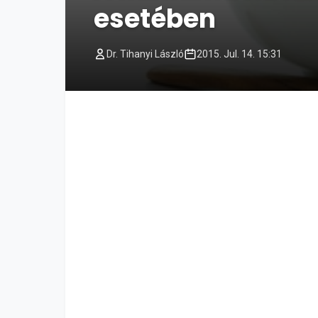
esetében
Dr. Tihanyi László
2015. Jul. 14. 15:31