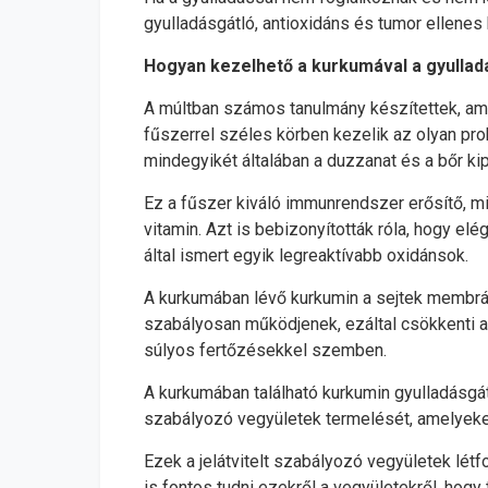
gyulladásgátló, antioxidáns és tumor ellenes 
Hogyan kezelhető a kurkumával a gyullad
A múltban számos tanulmány készítettek, amel
fűszerrel széles körben kezelik az olyan pro
mindegyikét általában a duzzanat és a bőr ki
Ez a fűszer kiváló immunrendszer erősítő, mi
vitamin. Azt is bebizonyították róla, hogy e
által ismert egyik legreaktívabb oxidánsok.
A kurkumában lévő kurkumin a sejtek membránjá
szabályosan működjenek, ezáltal csökkenti a 
súlyos fertőzésekkel szemben.
A kurkumában található kurkumin gyulladásgátl
szabályozó vegyületek termelését, amelyek
Ezek a jelátvitelt szabályozó vegyületek lét
is fontos tudni ezekről a vegyületekről, hog