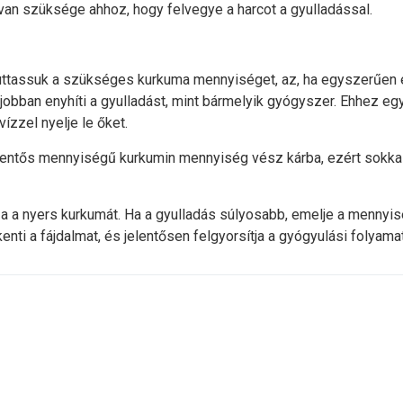
an szüksége ahhoz, hogy felvegye a harcot a gyulladással.
uttassuk a szükséges kurkuma mennyiséget, az, ha egyszerűen e
jobban enyhíti a gyulladást, mint bármelyik gyógyszer. Ehhez eg
zzel nyelje le őket.
jelentős mennyiségű kurkumin mennyiség vész kárba, ezért sokk
 a nyers kurkumát. Ha a gyulladás súlyosabb, emelje a mennyis
enti a fájdalmat, és jelentősen felgyorsítja a gyógyulási folyamat