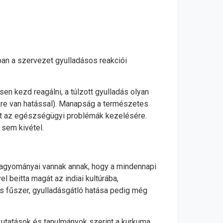
an a szervezet gyulladásos reakciói
n kezd reagálni, a túlzott gyulladás olyan
ekre van hatással). Manapság a természetes
et az egészségügyi problémák kezelésére.
sem kivétel.
 hagyományai vannak annak, hogy a mindennapi
 beitta magát az indiai kultúrába,
ős fűszer, gyulladásgátló hatása pedig még
kutatások és tanulmányok szerint a kurkuma