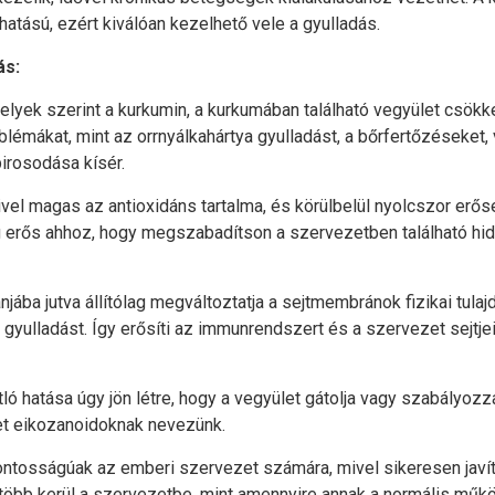
hatású, ezért kiválóan kezelhető vele a gyulladás.
ás:
yek szerint a kurkumin, a kurkumában található vegyület csökke
blémákat, mint az orrnyálkahártya gyulladást, a bőrfertőzéseket
pirosodása kísér.
vel magas az antioxidáns tartalma, és körülbelül nyolcszor erős
lég erős ahhoz, hogy megszabadítson a szervezetben található h
ba jutva állítólag megváltoztatja a sejtmembránok fizikai tulajd
gyulladást. Így erősíti az immunrendszert és a szervezet sejtje
ó hatása úgy jön létre, hogy a vegyület gátolja vagy szabályozza
et eikozanoidoknak nevezünk.
fontosságúak az emberi szervezet számára, mivel sikeresen javí
y több kerül a szervezetbe, mint amennyire annak a normális mű