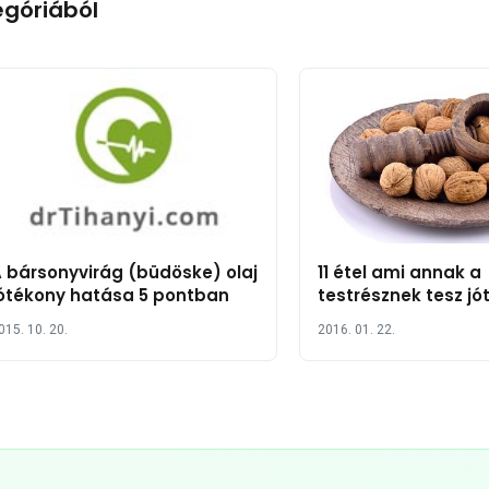
egóriából
 bársonyvirág (büdöske) olaj
11 étel ami annak a
ótékony hatása 5 pontban
testrésznek tesz jó
hasonlít
015. 10. 20.
2016. 01. 22.