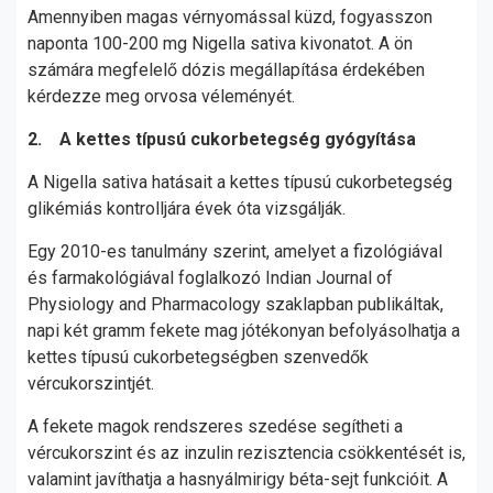
Amennyiben magas vérnyomással küzd, fogyasszon
naponta 100-200 mg Nigella sativa kivonatot. A ön
számára megfelelő dózis megállapítása érdekében
kérdezze meg orvosa véleményét.
2. A kettes típusú cukorbetegség gyógyítása
A Nigella sativa hatásait a kettes típusú cukorbetegség
glikémiás kontrolljára évek óta vizsgálják.
Egy 2010-es tanulmány szerint, amelyet a fizológiával
és farmakológiával foglalkozó Indian Journal of
Physiology and Pharmacology szaklapban publikáltak,
napi két gramm fekete mag jótékonyan befolyásolhatja a
kettes típusú cukorbetegségben szenvedők
vércukorszintjét.
A fekete magok rendszeres szedése segítheti a
vércukorszint és az inzulin rezisztencia csökkentését is,
valamint javíthatja a hasnyálmirigy béta-sejt funkcióit. A