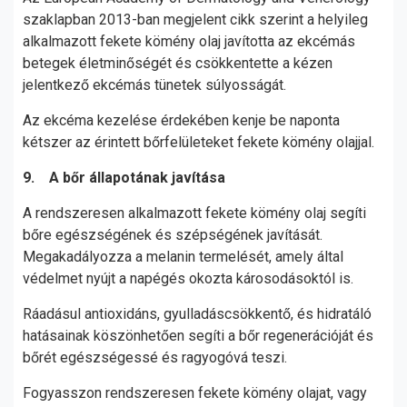
szaklapban 2013-ban megjelent cikk szerint a helyileg
alkalmazott fekete kömény olaj javította az ekcémás
betegek életminőségét és csökkentette a kézen
jelentkező ekcémás tünetek súlyosságát.
Az ekcéma kezelése érdekében kenje be naponta
kétszer az érintett bőrfelületeket fekete kömény olajjal.
9. A bőr állapotának javítása
A rendszeresen alkalmazott fekete kömény olaj segíti
bőre egészségének és szépségének javítását.
Megakadályozza a melanin termelését, amely által
védelmet nyújt a napégés okozta károsodásoktól is.
Ráadásul antioxidáns, gyulladáscsökkentő, és hidratáló
hatásainak köszönhetően segíti a bőr regenerációját és
bőrét egészségessé és ragyogóvá teszi.
Fogyasszon rendszeresen fekete kömény olajat, vagy