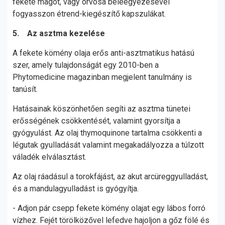
fekete magot, vagy orvosa beleegyezésével
fogyasszon étrend-kiegészítő kapszulákat.
5. Az asztma kezelése
A fekete kömény olaja erős anti-asztmatikus hatású
szer, amely tulajdonságát egy 2010-ben a
Phytomedicine magazinban megjelent tanulmány is
tanúsít.
Hatásainak köszönhetően segíti az asztma tünetei
erősségének csökkentését, valamint gyorsítja a
gyógyulást. Az olaj thymoquinone tartalma csökkenti a
légutak gyulladását valamint megakadályozza a túlzott
váladék elválasztást.
Az olaj ráadásul a torokfájást, az akut arcüreggyulladást,
és a mandulagyulladást is gyógyítja.
- Adjon pár csepp fekete kömény olajat egy lábos forró
vízhez. Fejét törölközővel lefedve hajoljon a gőz fölé és