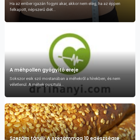
Ha az ember igazán fogyni akar, akkor nem elég, ha az éppen
felkapott, népszerű diét...
A méhpollen gyógyító ereje
Sokszor esik szó mostanában a méhekről a hírekben, és nem
véletlenül. A méhek pusztulá...
Szezám tárulj! A szezámmag 10 egészségre