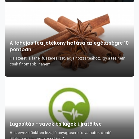
A fahéjas tea jótékony hatása az egészségre 10
pontban
Ha szereti a fahéj fűszeres ízét, adja hozzá teához. Így a tea nem
csak finomabb, hanem ...
Lúgosítás - savak és lúgok újratöltve
A szervezetünkben lezajló anyagcsere folyamatok döntő
többsége savtermeléssel jár. A...