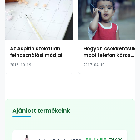
Az Aspirin szokatlan
Hogyan csökkentsük 
felhasználási módjai
mobiltelefon káros
hatásait és védjük
2016. 10. 19.
2017. 04. 19.
meg magunkat a
sugárzástól?
Ajánlott termékeink
MUSHROOM