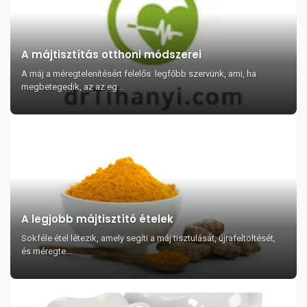
A májtisztítás otthoni módszerei
A máj a méregtelenítésért felelős legfőbb szervünk, ami, ha
megbetegedik, az az eg...
A legjobb májtisztító ételek
Sokféle étel létezik, amely segíti a máj tisztulását, újrafeltöltését,
és méregte...