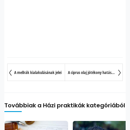
A mellrák kialakulásának jelei
A ciprus olaj jótékony hatása 10 pontban
Továbbiak a Házi praktikák kategóriából