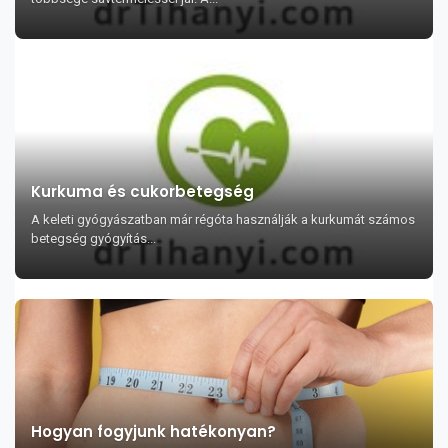
Kurkuma és cukorbetegség
A keleti gyógyászatban már régóta használják a kurkumát számos
betegség gyógyítás...
Hogyan fogyjunk hatékonyan?