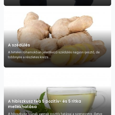
A szédülés
A hirtelen rohamokban jelentkező szédülés nagyon ijesztő, de
többnyire a részletes kivizs...
A hibiszkusz tea 5 pozitív- és 5 ritka
mellékhatása
A hibiszkusz teának vannak pozitív hatásai a szervezetre, illetve