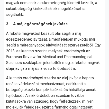
magvak nem csak a cukorbetegség tüneteit kezelik, a
cukorbetegség kialakulásának megelőzését is
segíthetik.
3. A máj egészségének javítása
A fekete magvakból készült olaj segíti a máj
egészségének javítását, a megfelelően működő máj
segíti a méreganyagok eltávolítását szervezetéből. Egy
2013-as kutatás szerint, melynek eredményeit az
European Review for Medical and Pharmacological
Sciences szaklapban jelentették meg, a fekete magvak
olaja javítja a máj és a vese felépítését is.
A kutatás eredményei szerint az olaj javítja a hepato-
renális védekezési mechanizmust, csökkenti a
betegség okozta komplikációkat, és hátráltatja annak
fejlődését. Annak érdekében azonban további
kutatásokra van szükség, hogy felfedezzék, milyen
molekulák felelősek ezért a farmakológiai hatásért.