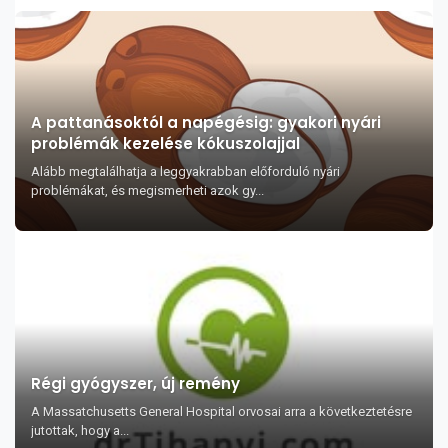
A pattanásoktól a napégésig: gyakori nyári
problémák kezelése kókuszolajjal
Alább megtalálhatja a leggyakrabban előforduló nyári
problémákat, és megismerheti azok gy...
Régi gyógyszer, új remény
A Massatchusetts General Hospital orvosai arra a következtetésre
jutottak, hogy a...