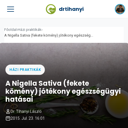
drtihanyi
Főoldal
›
Házi praktikák
›
A Nigella Sativa (fekete kömény) jótékony egészség...
HÁZI PRAKTIKÁK
A Nigella Sativa (fekete
kömény) jótékony egészségügyi
hatásai
Dr. Tihanyi László
2015. Jul. 23. 16:01