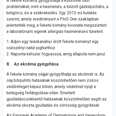
A fekete kömény gyógyíthatja a különféle hasi
problémákat, mint a hasmenés, a túlzott gázképződés, a
bélgörcs, és a székrekedés. Egy 2012-es kutatás
szerint, amely eredményeit a PloS One szaklapban
jelentették meg, a fekete kömény kivonata megszünteti
a laboratóriumi egerek allergiás hasmenéses tüneteit.
1. Adjon egy teáskanálnyi őrölt fekete köményt egy
csészényi natúr joghurthoz.
2. Naponta kétszer fogyassza, amíg állapota nem javul.
8. Az ekcéma gyógyítása
A fekete kömény olajjal gyógyíthatja az ekcémát is. Az
olaj bőrpuhító hatásának köszönhetően nem zsíros
védőréteget képez bőrén, amely védelmet nyújt a
betegség fellángolásai ellen. Emellett
gyulladáscsökkentő hatásainak köszönhetően segíti az
ekcéma okozta gyulladás és vörösség gyógyítását.
Az European Academy of Dermatology and Venerology