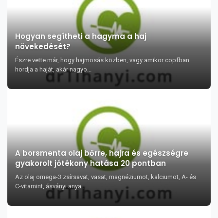
Hogyan segítheti a hagyma a haj
növekedését?
Észre vette már, hogy hajmosás közben, vagy amikor copfban
hordja a haját, akár nagyo...
A borsmenta olaj bőrre, hajra és egészségre
gyakorolt jótékony hatása 20 pontban
Az olaj omega-3 zsírsavat, vasat, magnéziumot, kalciumot, A- és
C-vitamint, ásványi anya...