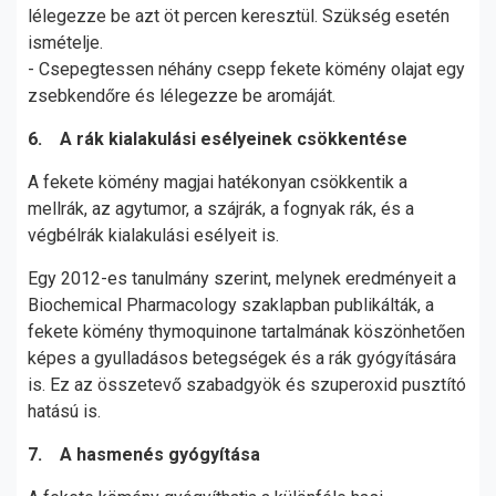
lélegezze be azt öt percen keresztül. Szükség esetén
ismételje.
- Csepegtessen néhány csepp fekete kömény olajat egy
zsebkendőre és lélegezze be aromáját.
6. A rák kialakulási esélyeinek csökkentése
A fekete kömény magjai hatékonyan csökkentik a
mellrák, az agytumor, a szájrák, a fognyak rák, és a
végbélrák kialakulási esélyeit is.
Egy 2012-es tanulmány szerint, melynek eredményeit a
Biochemical Pharmacology szaklapban publikálták, a
fekete kömény thymoquinone tartalmának köszönhetően
képes a gyulladásos betegségek és a rák gyógyítására
is. Ez az összetevő szabadgyök és szuperoxid pusztító
hatású is.
7. A hasmenés gyógyítása