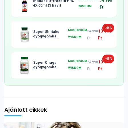
74 990
Maitake D-frakció PRO
4X 60ml (3 havi)
WISDOM
Ft
-45%
MUSHROOM
13 990
24 990
Super Shiitake
gyógygomba
WISDOM
Ft
Ft
tabletta, 120db
-45%
MUSHROOM
13 990
24 990
Super Chaga
gyógygomba
WISDOM
Ft
Ft
tabletta, 120db
Ajánlott cikkek