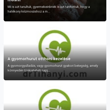
Mi is azt tanultuk, gyermekeinknek is azt tanítottuk, hogy a
hatékony kézmosáshoz a m...
A gyomorhurut otthoni kezelése
A gyomorgyulladás, vagy gyomorhurut gyakori betegség, amely
könnyedén tönkreteheti napj...