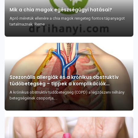
Mik a chia magok egészségügyi hatásai?
Apró méretük ellenére a chia magok rengeteg fontos tápanyagot
tartalmaznak. Reme...
Szezonális allergiák és a krónikus obstruktív
tüdőbetegség – tippek a komplikációk
elkerülése érdekében
A krónikus obstruktív tüdőbetegség (COPD) a légzőszerv néhány
betegségének csoportja,...