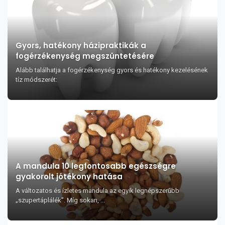
Gyors, hatékony házipraktikák a
fogérzékenység megszüntetésére
Alább találhatja a fogérzékenység gyors és hatékony kezelésének
tíz módszerét:
A mandula 10 legfontosabb egészségre
gyakorolt jótékony hatása
A változatos és ízletes mandula az egyik legnépszerűbb
„szupertáplálék”. Míg sokan, ...