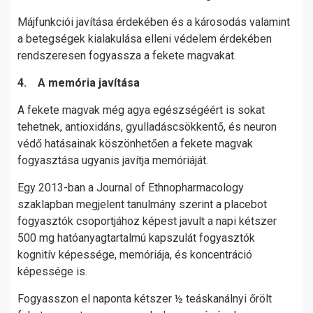
Májfunkciói javítása érdekében és a károsodás valamint
a betegségek kialakulása elleni védelem érdekében
rendszeresen fogyassza a fekete magvakat.
4. A memória javítása
A fekete magvak még agya egészségéért is sokat
tehetnek, antioxidáns, gyulladáscsökkentő, és neuron
védő hatásainak köszönhetően a fekete magvak
fogyasztása ugyanis javítja memóriáját.
Egy 2013-ban a Journal of Ethnopharmacology
szaklapban megjelent tanulmány szerint a placebot
fogyasztók csoportjához képest javult a napi kétszer
500 mg hatóanyagtartalmú kapszulát fogyasztók
kognitív képessége, memóriája, és koncentráció
képessége is.
Fogyasszon el naponta kétszer ½ teáskanálnyi őrölt