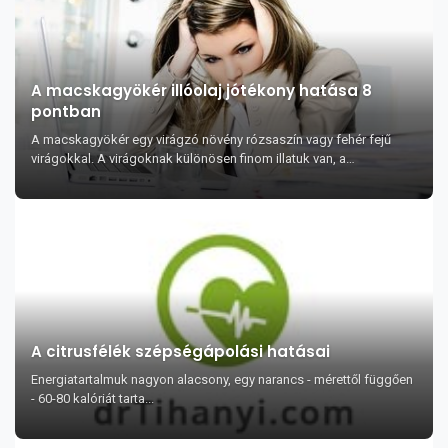
A macskagyökér illóolaj jótékony hatása 8
pontban
A macskagyökér egy virágzó növény rózsaszín vagy fehér fejű
virágokkal. A virágoknak különösen finom illatuk van, a
macskagyökér kivonatot pedig szagtalaní...
A citrusfélék szépségápolási hatásai
Energiatartalmuk nagyon alacsony, egy narancs - mérettől függően
- 60-80 kalóriát tarta...