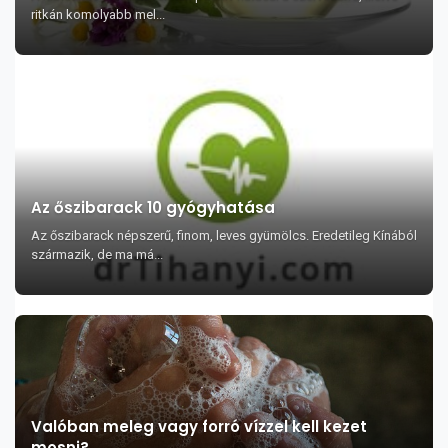
ritkán komolyabb mel...
Az őszibarack 10 gyógyhatása
Az őszibarack népszerű, finom, leves gyümölcs. Eredetileg Kínából
származik, de ma má...
Valóban meleg vagy forró vízzel kell kezet
mosni?