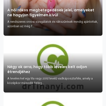
A női rákos megbetegedések jelei, amelyeket
ne hagyjon figyelmen kívül
A rendszeres orvosi vizsgálatok és rákszűrések mindig ajánlottak,
azonban az még f...
Négy ok arra, hogy több leveles kelt adjon
étrendjéhez
A leveles kel egy lila vagy zöld levelű vadkáposztaféle, amely a
középkor második feléig...