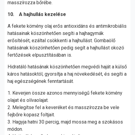
masszírozza bőrébe.
10. A hajhullás kezelése
A fekete kömény olaj erős antioxidáns és antimikrobiális
hatásainak köszönhetően segíti a hajhagymák
erősítését, ezáltal csökkenti a hajhullást. Gombaölő
hatásának köszönhetően pedig segít a hajhullást okozó
fertőzések elpusztításában is.
Hidratáló hatásának köszönhetően megvédi haját a külső
káros hatásoktól, gyorsítja a haj növekedését, és segíti a
haj egészségének fenntartását.
1. Keverjen össze azonos mennyiségű fekete kömény
olajat és olívaolajat.
2. Melegítse fel a keveréket és masszírozza be vele
fejbőre kopasz foltjait.
3. Hagyja hatni 30 percig, majd mossa meg a szokásos
módon.