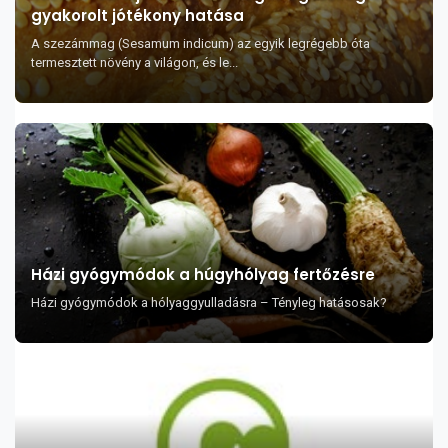
gyakorolt jótékony hatása
A szezámmag (Sesamum indicum) az egyik legrégebb óta
termesztett növény a világon, és le...
Házi gyógymódok a húgyhólyag fertőzésre
Házi gyógymódok a hólyaggyulladásra – Tényleg hatásosak?