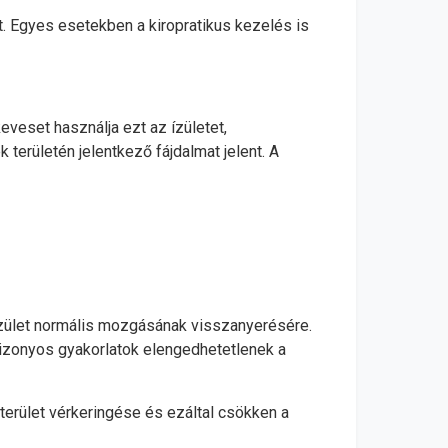
t. Egyes esetekben a kiropratikus kezelés is
eveset használja ezt az ízületet,
 területén jelentkező fájdalmat jelent. A
z ízület normális mozgásának visszanyerésére.
 bizonyos gyakorlatok elengedhetetlenek a
terület vérkeringése és ezáltal csökken a