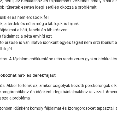
z) sérül, ez bénuláshoz és fájdalomhoz vezethet, amely a hát a
ábbi tünetek esetén idegi sérülés okozza a problémát:
lik el és nem erősödik fel.
, a térdek és néha még a lábfejek is fájnak.
jdalmat a háti, fenéki és lábi részen.
fájdalmat, a séta enyhíti azt.
 érzése is van illetve időnként egyes tagjait nem érzi (bénult é
bfejét.
ntos. A fájdalom csökkentése után rendszeres gyakorlatokkal és 
okozhat hát- és derékfájást
lős. Akkor történik ez, amikor csigolyák közötti porckorongok el
izomgörcsökhöz és időnként idegi bántalmakhoz is vezet. Amenny
ssza a probléma:
onban időnként komoly fájdalmat és izomgörcsöket tapasztal, a