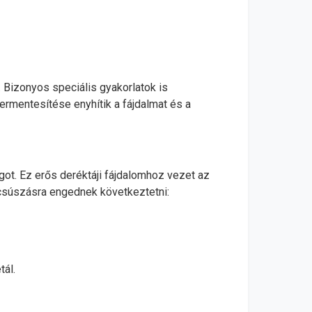
. Bizonyos speciális gyakorlatok is
hermentesítése enyhítik a fájdalmat és a
got. Ez erős deréktáji fájdalomhoz vezet az
csúszásra engednek következtetni:
tál.