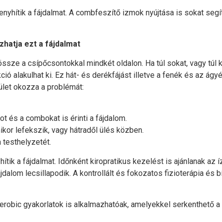
nyhítik a fájdalmat. A combfeszítő izmok nyújtása is sokat segí
zhatja ezt a fájdalmat
össze a csípőcsontokkal mindkét oldalon. Ha túl sokat, vagy túl k
ó alakulhat ki. Ez hát- és derékfájást illetve a fenék és az ágyék
ület okozza a problémát:
t és a combokat is érinti a fájdalom.
ikor lefekszik, vagy hátradől ülés közben.
 testhelyzetét.
hítik a fájdalmat. Időnként kiropratikus kezelést is ajánlanak a
jdalom lecsillapodik. A kontrollált és fokozatos fizioterápia és
erobic gyakorlatok is alkalmazhatóak, amelyekkel serkenthető a 