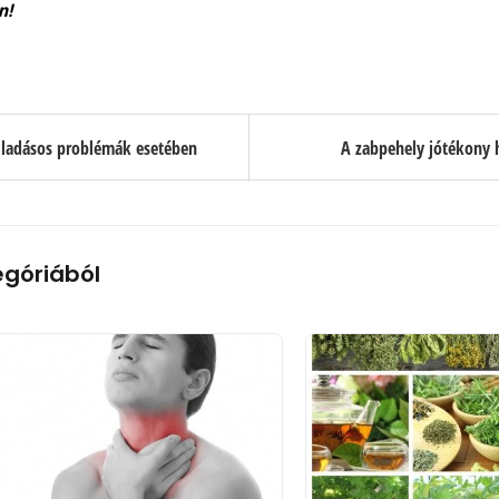
n!
lladásos problémák esetében
A zabpehely jótékony h
egóriából