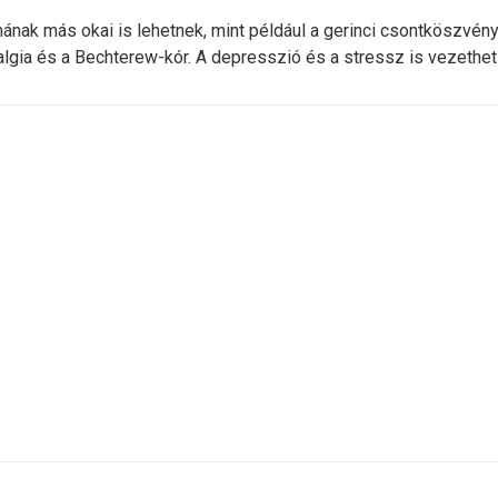
mának más okai is lehetnek, mint például a gerinci csontköszvény 
algia és a Bechterew-kór. A depresszió és a stressz is vezethet