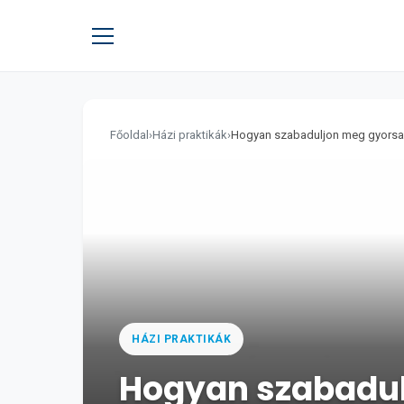
Főoldal
›
Házi praktikák
›
Hogyan szabaduljon meg gyorsan a
HÁZI PRAKTIKÁK
Hogyan szabadulj