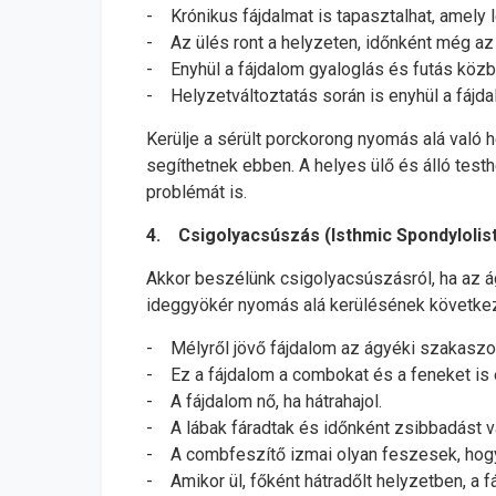
- Krónikus fájdalmat is tapasztalhat, amely 
- Az ülés ront a helyzeten, időnként még az á
- Enyhül a fájdalom gyaloglás és futás közb
- Helyzetváltoztatás során is enyhül a fájda
Kerülje a sérült porckorong nyomás alá való 
segíthetnek ebben. A helyes ülő és álló testh
problémát is.
4. Csigolyacsúszás (Isthmic Spondylolist
Akkor beszélünk csigolyacsúszásról, ha az ág
ideggyökér nyomás alá kerülésének következ
- Mélyről jövő fájdalom az ágyéki szakaszon,
- Ez a fájdalom a combokat és a feneket is é
- A fájdalom nő, ha hátrahajol.
- A lábak fáradtak és időnként zsibbadást vag
- A combfeszítő izmai olyan feszesek, hogy n
- Amikor ül, főként hátradőlt helyzetben, a f