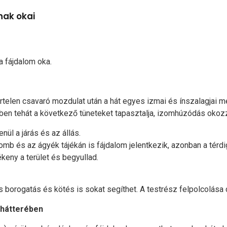
nak okai
a fájdalom oka.
telen csavaró mozdulat után a hát egyes izmai és ínszalagjai m
ben tehát a következő tüneteket tapasztalja, izomhúzódás okozz
ül a járás és az állás.
omb és az ágyék tájékán is fájdalom jelentkezik, azonban a térdig
eny a terület és begyullad.
 borogatás és kötés is sokat segíthet. A testrész felpolcolása c
m hátterében