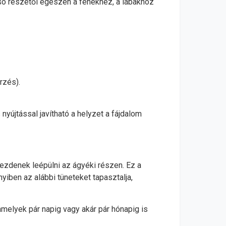
lsó részétől egészen a fenékhez, a lábakhoz
rzés).
nyújtással javítható a helyzet a fájdalom
kezdenek leépülni az ágyéki részen. Ez a
iben az alábbi tüneteket tapasztalja,
melyek pár napig vagy akár pár hónapig is