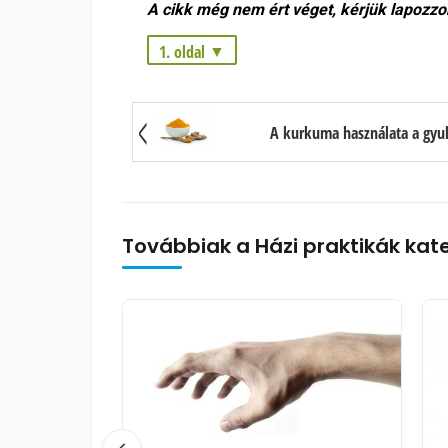
A cikk még nem ért véget, kérjük lapozzo
1. oldal
1. oldal: Hogyan szabaduljon meg gyorsan a hát- és derékfájástól otthon
2. oldal: Az alvás utáni hát- és derékfájás orvosi okai
A kurkuma használata a gyu
3. oldal: A legjobb alvási testhelyzetek a hát- és derékfájdalom megelőzésére
Továbbiak a Házi praktikák kat