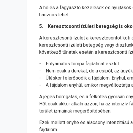
A hő és a fagyasztó kezelések és nyújtások e
hasznos lehet.
5. Keresztcsonti ízületi betegség is oko
A keresztcsonti ízület a keresztcsontot köti 
keresztcsonti ízületi betegség vagy diszfunkci
következő tünetek esetén a keresztcsonti íz
- Folyamatos tompa fájdalmat észlel.
- Nem csak a derekat, de a csípőt, az ágyéko
- Üléskor felerősödik a fájdalom. Enyhül, am
- A fájdalom enyhül, amikor megváltoztatja a
A jeges borogatás, és a felkötés gyorsan eny
Hőt csak akkor alkalmazzon, ha az intenzív fá
terület izmainak megerősítésében.
Ezek mellett enyhe és alacsony intenzitású a
fájdalom.