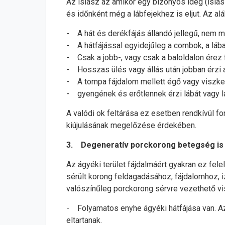
Az isiász az amikor egy bizonyos ideg (isiás
és időnként még a lábfejekhez is eljut. Az al
- A hát és derékfájás állandó jellegű, nem mú
- A hátfájással egyidejűleg a combok, a lábak
- Csak a jobb-, vagy csak a baloldalon érez fá
- Hosszas ülés vagy állás után jobban érzi a 
- A tompa fájdalom mellett égő vagy viszkető
- gyengének és erőtlennek érzi lábát vagy lá
A valódi ok feltárása ez esetben rendkívül fo
kiújulásának megelőzése érdekében.
3. Degeneratív porckorong betegség is 
Az ágyéki terület fájdalmáért gyakran ez fele
sérült korong feldagadásához, fájdalomhoz, 
valószínűleg porckorong sérvre vezethető vi
- Folyamatos enyhe ágyéki hátfájása van. Az
eltartanak.