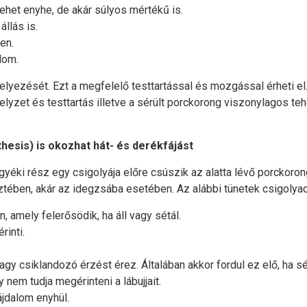
lehet enyhe, de akár súlyos mértékű is.
llás is.
en.
lom.
helyezését. Ezt a megfelelő testtartással és mozgással érheti el
elyzet és testtartás illetve a sérült porckorong viszonylagos te
hesis) is okozhat hát- és derékfájást
yéki rész egy csigolyája előre csúszik az alatta lévő porckoron
tében, akár az idegzsába esetében. Az alábbi tünetek csigolya
 amely felerősödik, ha áll vagy sétál.
rinti.
y csiklandozó érzést érez. Általában akkor fordul ez elő, ha sé
em tudja megérinteni a lábujjait.
ájdalom enyhül.