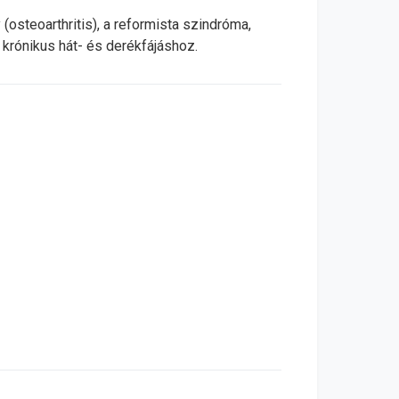
(osteoarthritis), a reformista szindróma,
 krónikus hát- és derékfájáshoz.