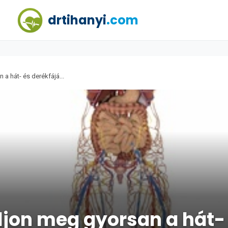
drtihanyi
.com
 hát- és derékfájá...
on meg gyorsan a hát- 