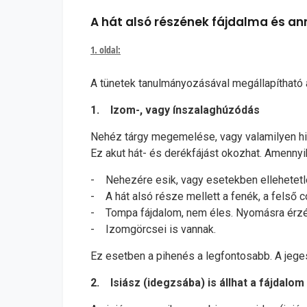
A hát alsó részének fájdalma és an
1. oldal:
A tünetek tanulmányozásával megállapítható 
1. Izom-, vagy ínszalaghúzódás
Nehéz tárgy megemelése, vagy valamilyen hir
Ez akut hát- és derékfájást okozhat. Amennyi
- Nehezére esik, vagy esetekben ellehetetlen
- A hát alsó része mellett a fenék, a felső c
- Tompa fájdalom, nem éles. Nyomásra érzék
- Izomgörcsei is vannak.
Ez esetben a pihenés a legfontosabb. A jeges
2. Isiász (idegzsába) is állhat a fájdalo