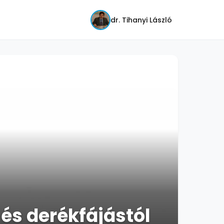
dr. Tihanyi László
és derékfájástól