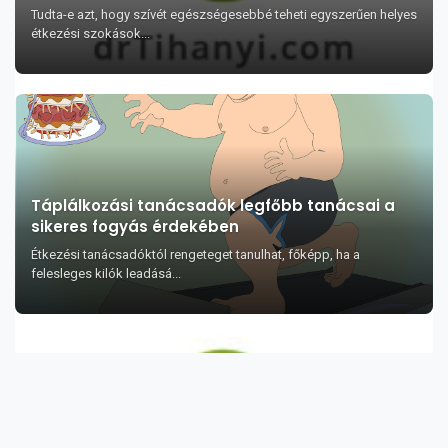
Tudta-e azt, hogy szívét egészségesebbé teheti egyszerűen helyes
étkezési szokások...
Táplálkozási tanácsadók legfőbb tanácsai a
sikeres fogyás érdekében
Étkezési tanácsadóktól rengeteget tanulhat, főképp, ha a
felesleges kilók leadásá...
A cékla egészségre gyakorolt legfontosabb