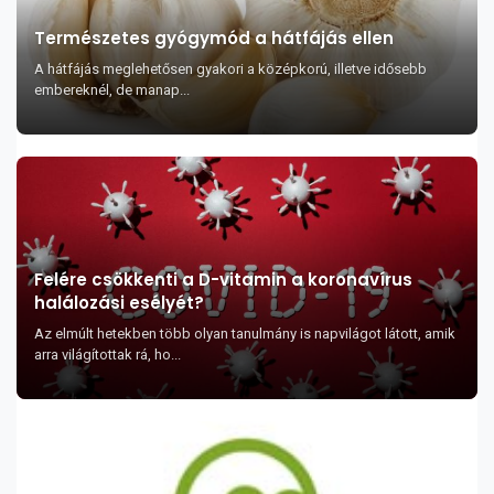
Természetes gyógymód a hátfájás ellen
A hátfájás meglehetősen gyakori a középkorú, illetve idősebb
embereknél, de manap...
Felére csökkenti a D-vitamin a koronavírus
halálozási esélyét?
Az elmúlt hetekben több olyan tanulmány is napvilágot látott, amik
arra világítottak rá, ho...