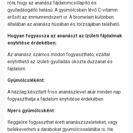
róla, hogy az ananász fájdalomcsillapító és
gyulladásgátló hatású. A gyümölcsben lévő C-vitamin
erősíti az immunrendszert is. A bromelain különben
általában az ananász húsában és torzsájában található.
Hogyan fogyassza az ananászt az ízületi fájdalmak
enyhítése érdekében:
Az ananász számos módon fogyasztható, ezáltal
enyhíthető az ízületi gyulladás okozta duzzanat és
fájdalom.
Gyümölcsléként:
A házilag készített friss ananászlevet akár minden nap
fogyaszthatja a fájdalom enyhítése érdekében.
Nyers gyümölcsként:
Reggelire fogyaszthat érett ananászszeleteket, vagy
belekeverheti a darabokat gyümölcssalátába is. Ha