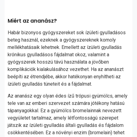
Miért az ananász?
Habár bizonyos gyógyszereket sok ízületi gyulladásos
beteg használ, ezeknek a gyógyszereknek komoly
mellékhatásaik lehetnek. Emellett az ízületi gyulladás
krónikus gyulladásos fájdalmat okoz, valamint a
gyógyszerek hosszú távú használata a jövőben
komplikációk kialakulásához vezethet. Ha az ananászt
beépíti az étrendjébe, akkor hatékonyan enyhítheti az
ízületi gyulladás tüneteit és a fájdalmat.
Az ananász egy olyan édes ízű trópusi gyümölcs, amely
tele van az emberi szervezet számára jótékony hatású
tápanyagokkal. Ez a gyümölcs bromelainnak nevezett
vegyületet tartalmaz, amely létfontosságú szerepet
játszik az ízületi gyulladás általi gyulladás és fájdalom
csökkentésében. Ez a növényi enzim (bromelain) tehet