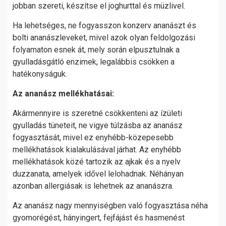
jobban szereti, készítse el joghurttal és müzlivel.
Ha lehetséges, ne fogyasszon konzerv ananászt és
bolti ananászleveket, mivel azok olyan feldolgozási
folyamaton esnek át, mely során elpusztulnak a
gyulladásgátló enzimek, legalábbis csökken a
hatékonyságuk.
Az ananász mellékhatásai:
Akármennyire is szeretné csökkenteni az ízületi
gyulladás tüneteit, ne vigye túlzásba az ananász
fogyasztását, mivel ez enyhébb-közepesebb
mellékhatások kialakulásával járhat. Az enyhébb
mellékhatások közé tartozik az ajkak és a nyelv
duzzanata, amelyek idővel lelohadnak. Néhányan
azonban allergiásak is lehetnek az ananászra.
Az ananász nagy mennyiségben való fogyasztása néha
gyomorégést, hányingert, fejfájást és hasmenést