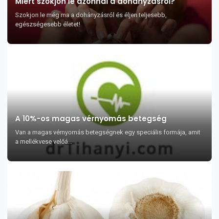
Miért szokjon le azonnal a dohányzásról?
Szokjon le még ma a dohányzásról és éljen teljesebb,
egészségesebb életet!
A 10%-os magas vérnyomás betegség
Van a magas vérnyomás betegségnek egy speciális formája, amit
a mellékvese velőá...