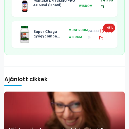
74 990
Maitake D-frakció PRO
4X 60ml (3 havi)
WISDOM
Ft
-45%
MUSHROOM
13 990
24 990
Super Chaga
gyógygomba
WISDOM
Ft
Ft
tabletta, 120db
Ajánlott cikkek