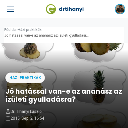
drtihanyi
Főoldal
›
Házi praktikák
›
Jó hatással van-e az ananász az ízületi gyulladásr...
HÁZI PRAKTIKÁK
Jó hatással van-e az ananász az
ízületi gyulladásra?
Dr. Tihanyi László
2015. Sep. 2. 16:54