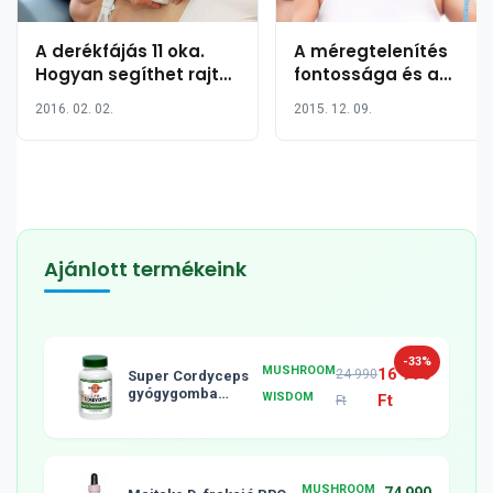
A derékfájás 11 oka.
A méregtelenítés
Hogyan segíthet rajta
fontossága és a
fájdalomcsillapítók
legjobb méregtelenítő
2016. 02. 02.
2015. 12. 09.
nélkül?
és fogyasztó
módszerek
Ajánlott termékeink
-33%
MUSHROOM
16 990
24 990
Super Cordyceps
gyógygomba
WISDOM
Ft
Ft
tabletta, 120db
MUSHROOM