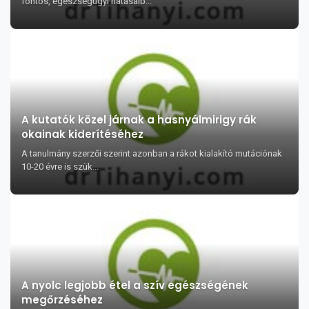
fontos, egészségügyi hatásaib...
A kutatók közel járnak a hasnyálmirigy rák
okainak kiderítéséhez
A tanulmány szerzői szerint azonban a rákot kialakító mutációnak
10-20 évre is szük...
A nyolc legjobb étel a szív egészségének
megőrzéséhez