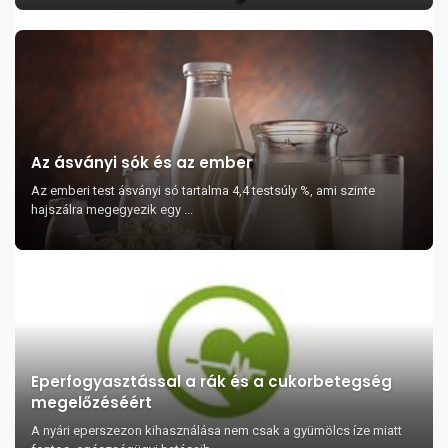
Az ásványi sók és az ember
Az emberi test ásványi só tartalma 4,4 testsúly %, ami szinte
hajszálra megegyezik egy ...
Eperfogyasztással a rák és a cukorbetegség
megelőzéséért
A nyári eperszezon kihasználása nem csak a gyümölcs íze miatt