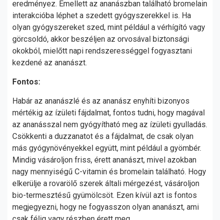
eredményez. Emellett az ananászban található bromelain
interakcióba léphet a szedett gyógyszerekkel is. Ha
olyan gyógyszereket szed, mint például a vérhígító vagy
görcsoldó, akkor beszéljen az orvosával biztonsági
okokból, mielőtt napi rendszerességgel fogyasztani
kezdené az ananászt.
Fontos:
Habár az ananászlé és az ananász enyhíti bizonyos
mértékig az ízületi fájdalmat, fontos tudni, hogy magával
az ananásszal nem gyógyítható meg az ízületi gyulladás.
Csökkenti a duzzanatot és a fájdalmat, de csak olyan
más gyógynövényekkel együtt, mint például a gyömbér.
Mindig vásároljon friss, érett ananászt, mivel azokban
nagy mennyiségű C-vitamin és bromelain található. Hogy
elkerülje a rovarölő szerek általi mérgezést, vásároljon
bio-termesztésű gyümölcsöt. Ezen kívül azt is fontos
megjegyezni, hogy ne fogyasszon olyan ananászt, ami
csak félig vagy részben érett meg.