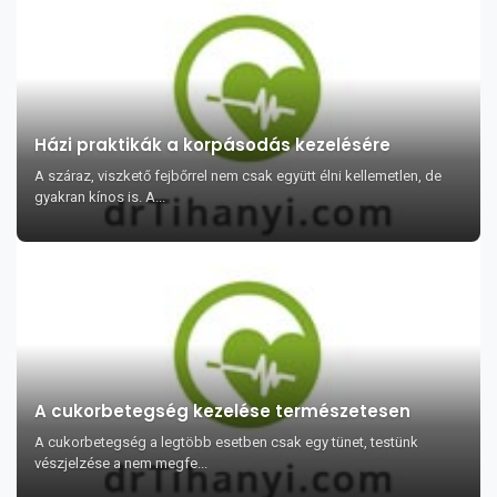
Házi praktikák a korpásodás kezelésére
A száraz, viszkető fejbőrrel nem csak együtt élni kellemetlen, de
gyakran kínos is. A...
A cukorbetegség kezelése természetesen
A cukorbetegség a legtöbb esetben csak egy tünet, testünk
vészjelzése a nem megfe...