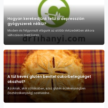
Hogyan kerekedjünk felül a depresszión
gyógyszerek nélkül?
Modern és felgyorsult világunk az utóbbi évtizedekben akkora
változáson ment keres...
A túl kevés glutén bevitel cukorbetegséget
okozhat?
Azoknak, akik cöliákiában, azaz glutén érzékenységben
(lisztérzékenység) szenvedne...