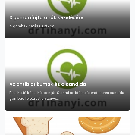
3 gombafajta a rák kezelésére
A gombák hatása a rákra:
Az antibiotikumok és a candida
Ez a kettő kéz a kézben jár. Semmi se idéz elő rendszeres candida
gombás fertőzést a szerve...