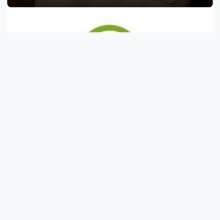
A keserű bogáncs jótékony hatása 9 pontban
A keserű bogáncs, amelyet más néven áldott bogáncsnak vagy
áldottfűnek is nevezne...
Hogyan segítheti a Cordyceps gyógygomba a
tüdő egészséges működését?
Az ősi távol-keleti gyógyítók már évezredekkel ezelőtt úgy