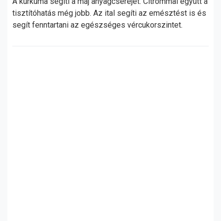
A kurkuma segíti a máj anyagcseréjét. Citrommal együtt a
tisztítóhatás még jobb. Az ital segíti az emésztést is és
segít fenntartani az egészséges vércukorszintet.