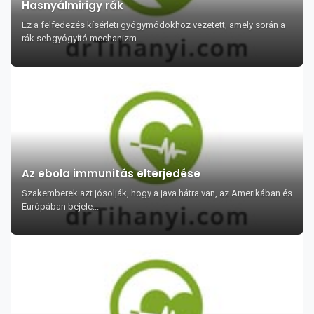
Hasnyálmirigy rák
Ez a felfedezés kísérleti gyógymódokhoz vezetett, amely során a
rák sebgyógyító mechanizm...
Az ebola immunitás elterjedése
Szakemberek azt jósolják, hogy a java hátra van, az Amerikában és
Európában bejele...