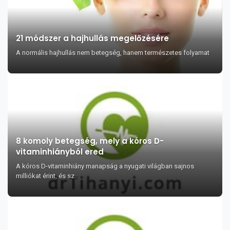
21 módszer a hajhullás megelőzésére
A normális hajhullás nem betegség, hanem természetes folyamat
8 komoly betegség, mely a kóros D-
vitaminhiányból ered
A kóros D-vitaminhiány manapság a nyugati világban sajnos
milliókat érint, és sz...