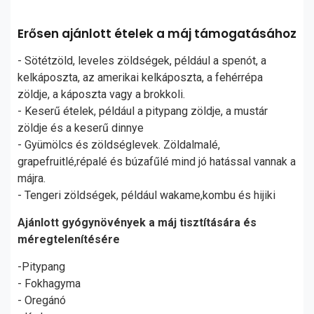
Erősen ajánlott ételek a máj támogatásához
- Sötétzöld, leveles zöldségek, például a spenót, a
kelkáposzta, az amerikai kelkáposzta, a fehérrépa
zöldje, a káposzta vagy a brokkoli.
- Keserű ételek, például a pitypang zöldje, a mustár
zöldje és a keserű dinnye
- Gyümölcs és zöldséglevek. Zöldalmalé,
grapefruitlé,répalé és búzafűlé mind jó hatással vannak a
májra.
- Tengeri zöldségek, például wakame,kombu és hijiki
Ajánlott gyógynövények a máj tisztítására és
méregtelenítésére
-Pitypang
- Fokhagyma
- Oregánó