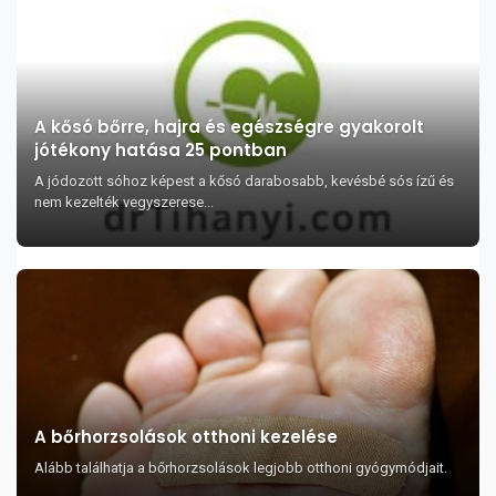
A kősó bőrre, hajra és egészségre gyakorolt
jótékony hatása 25 pontban
A jódozott sóhoz képest a kősó darabosabb, kevésbé sós ízű és
nem kezelték vegyszerese...
A bőrhorzsolások otthoni kezelése
Alább találhatja a bőrhorzsolások legjobb otthoni gyógymódjait.