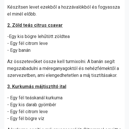
Készítsen levet ezekből a hozzávalókból és fogyassza
el minél előbb.
2. Zöld teás citrus csavar
-Egy kis bögre lehűtött zöldtea
- Egy fél citrom leve
- Egy banán
Az összetevőket össze kell turmixolni. A banán segít
megszabadulni a méreganyagoktól és nehézfémektől a
szervezetben, ami elengedhetetlen a máj tisztításakor.
3. Kurkumás májtisztító ital
- Egy fél teáskanál kurkuma
- Egy kis darab gyömbér
- Egy fél citrom leve
- Egy fél bögre víz