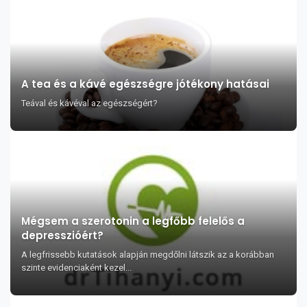
A tea és a kávé egészségre jótékony hatásai
Teával és kávéval az egészségért?
Mégsem a szerotonin a legfőbb felelős a
depresszióért?
A legfrissebb kutatások alapján megdőlni látszik az a korábban
szinte evidenciaként kezel...