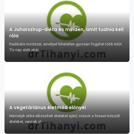
A Juharszirup-diéta és minden, amit tudnia kell
róla
Radikális módszer, amellyel hihetetlen gyorsan fogyhat több kilót.
Tíz nap alatt akár...
A vegetáriánus életmód előnyei
Némelyik előre elkészített ételeket ajánl, mások a frissen készült
ételeket, vannak ol...