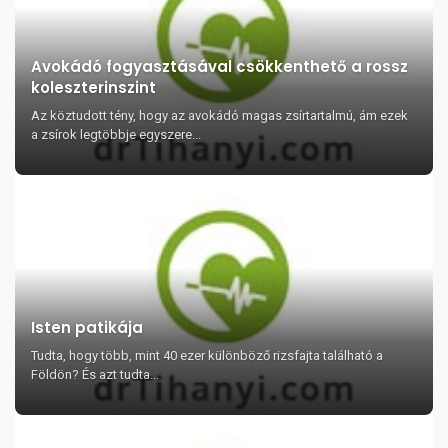
Avokádó fogyasztásával csökkenthető a rossz
koleszterinszint
Az köztudott tény, hogy az avokádó magas zsírtartalmú, ám ezek
a zsírok legtöbbje egyszere...
Isten patikája
Tudta, hogy több, mint 40 ezer különböző rizsfajta található a
Földön? És azt tudta...