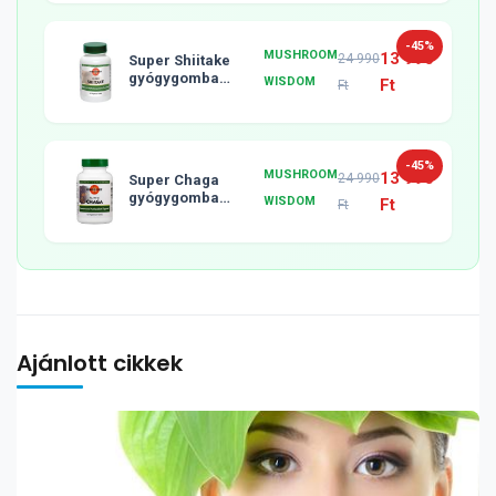
-45%
MUSHROOM
13 990
24 990
Super Shiitake
gyógygomba
WISDOM
Ft
Ft
tabletta, 120db
-45%
MUSHROOM
13 990
24 990
Super Chaga
gyógygomba
WISDOM
Ft
Ft
tabletta, 120db
Ajánlott cikkek