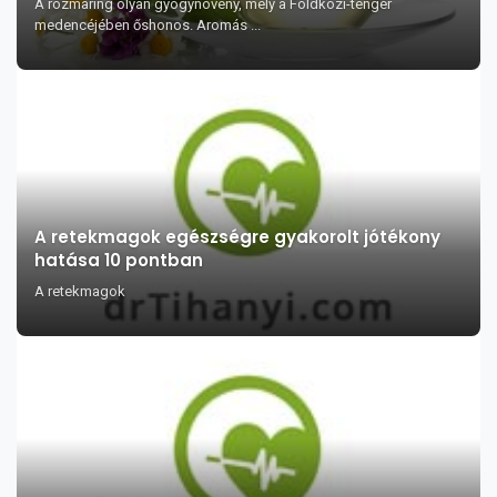
A rozmaring olyan gyógynövény, mely a Földközi-tenger
medencéjében őshonos. Aromás ...
A retekmagok egészségre gyakorolt jótékony
hatása 10 pontban
A retekmagok