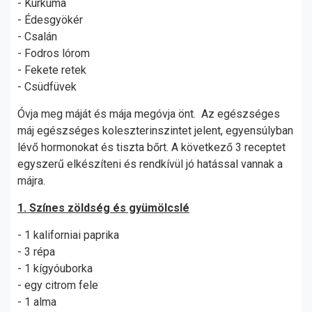
- Kurkuma
- Édesgyökér
- Csalán
- Fodros lórom
- Fekete retek
- Csüdfüvek
Óvja meg máját és mája megóvja önt. Az egészséges
máj egészséges koleszterinszintet jelent, egyensúlyban
lévő hormonokat és tiszta bőrt. A következő 3 receptet
egyszerű elkészíteni és rendkívül jó hatással vannak a
májra.
1. Színes zöldség és gyümölcslé
- 1 kaliforniai paprika
- 3 répa
- 1 kígyóuborka
- egy citrom fele
- 1 alma