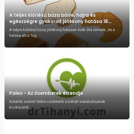
A teljes kiőrlésű búza bőrre, hajra és
egészségre gyakorolt jótékony hatása 18
pontban
A teljes kiőrlésű búza jótékony hatásait évek óta ismerik, de a
hatása attól füg...
Paleo - Az ősemberek étrendje
Kutatók szerint felére csökkenti a bélrák kialakulásának
kockázatát.