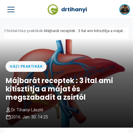
drtihanyi
Főoldal
›
Házi praktikák
›
Májbarát receptek : 3 ital ami kitisztítja a májat...
HÁZI PRAKTIKÁK
Májbarát receptek : 3 ital ami
kitisztítja a májat és
megszabadít a zsírtól
Dr. Tihanyi László
2016. Jan. 30. 14:25