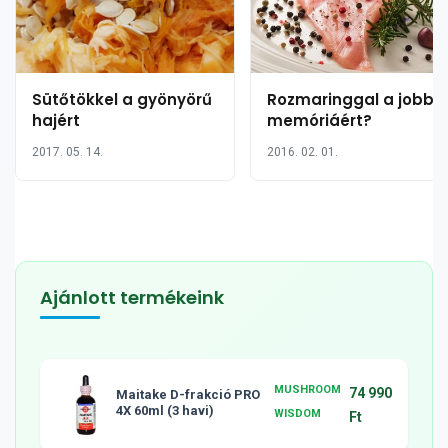
Sütőtökkel a gyönyörű
Rozmaringgal a jobb
hajért
memóriáért?
2017. 05. 14.
2016. 02. 01.
Ajánlott termékeink
MUSHROOM
74 990
Maitake D-frakció PRO
4X 60ml (3 havi)
WISDOM
Ft