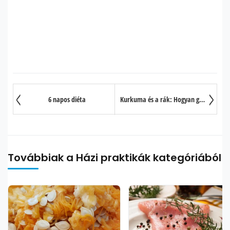
6 napos diéta
Kurkuma és a rák: Hogyan gyógyíthatja egy fűszer a rettegett kórt?
Továbbiak a Házi praktikák kategóriából