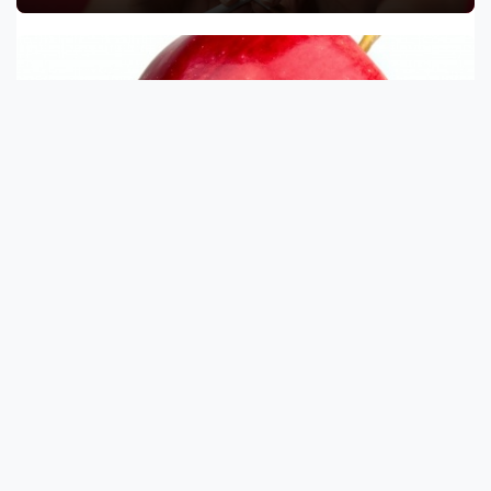
Almaszósz készítése házilag 8 lépésben
A finom almaszósz elkészítése egy kis időt vehet igénybe, de
megéri a fáradtságot. Az íz a ...
Otthoni gyógymódok a pikkelysömör
tüneteinek enyhítésére
A pikkelysömör a bőr egy komplex megbetegedése,