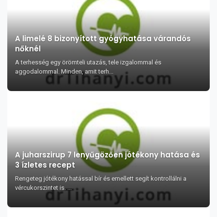
A limelé 8 bizonyított gyógyhatása várandós
nőknél
A terhesség egy örömteli utazás, tele izgalommal és
aggodalommal. Minden, amit terh...
A juharszirup 7 lenyűgözően jótékony hatása és
3 ízletes recept
Rengeteg jótékony hatással bír és emellett segít kontrollálni a
vércukorszintet is. ...