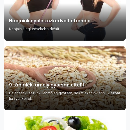
Napjaink nyolc közkedvelt étrendje
Napjaink legkedveltebb diétái
9 táplálék, amely gyorsan eltelít
Ha éhesek leszünk, lehetőleg gyorsan, sokat akarunk enni. Viszont
ha ilyenkor ol...