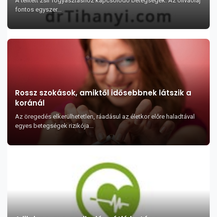
A telített zsír fogyasztáshoz kapcsolódó betegségek. Az olívaolaj
fontos egyszer...
Rossz szokások, amiktől idősebbnek látszik a
koránál
Az öregedés elkerülhetetlen, ráadásul az életkor előre haladtával
egyes betegségek rizikója...