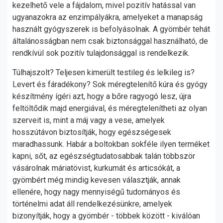
kezelhető vele a fájdalom, mivel pozitív hatással van
ugyanazokra az enzimpályákra, amelyeket a manapság
használt gyógyszerek is befolyásolnak. A gyömbér tehát
általánosságban nem csak biztonsággal használható, de
rendkívül sok pozitív tulajdonsággal is rendelkezik.
Túlhajszolt? Teljesen kimerült testileg és lelkileg is?
Levert és fáradékony? Sok méregtelenítő kúra és gyógy
készítmény ígéri azt, hogy a bőre ragyogó lesz, újra
feltöltődik majd energiával, és méregtelenítheti az olyan
szerveit is, mint a máj vagy a vese, amelyek
hosszútávon biztosítják, hogy egészségesek
maradhassunk. Habár a boltokban sokféle ilyen terméket
kapni, sőt, az egészségtudatosabbak talán többször
vásárolnak máriatövist, kurkumát és articsókát, a
gyömbért még mindig kevesen választják, annak
ellenére, hogy nagy mennyiségű tudományos és
történelmi adat áll rendelkezésünkre, amelyek
bizonyítják, hogy a gyömbér - többek között - kiválóan