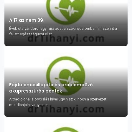
A 17 az nem 39!
Évek óta vándorol egy fura adat a szakirodalomban, miszerint a
fejlett egészségügyi ellát...
Fájdalomcsillapító és problémaűző
akupresszúrás pontok
A tradicionális orvoslás hívei úgy hiszik, hogy a szervezet
meridiánjain, vagy ener...