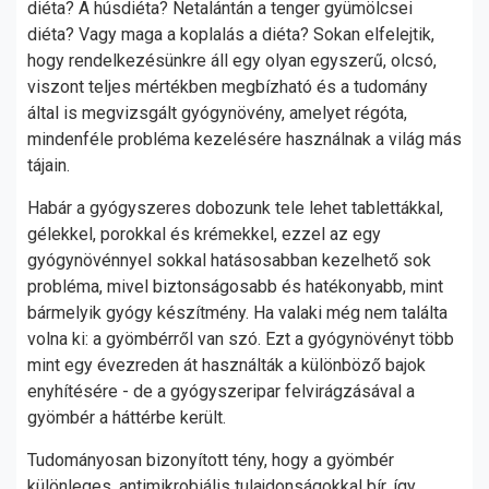
diéta? A húsdiéta? Netalántán a tenger gyümölcsei
diéta? Vagy maga a koplalás a diéta? Sokan elfelejtik,
hogy rendelkezésünkre áll egy olyan egyszerű, olcsó,
viszont teljes mértékben megbízható és a tudomány
által is megvizsgált gyógynövény, amelyet régóta,
mindenféle probléma kezelésére használnak a világ más
tájain.
Habár a gyógyszeres dobozunk tele lehet tablettákkal,
gélekkel, porokkal és krémekkel, ezzel az egy
gyógynövénnyel sokkal hatásosabban kezelhető sok
probléma, mivel biztonságosabb és hatékonyabb, mint
bármelyik gyógy készítmény. Ha valaki még nem találta
volna ki: a gyömbérről van szó. Ezt a gyógynövényt több
mint egy évezreden át használták a különböző bajok
enyhítésére - de a gyógyszeripar felvirágzásával a
gyömbér a háttérbe került.
Tudományosan bizonyított tény, hogy a gyömbér
különleges, antimikrobiális tulajdonságokkal bír, így