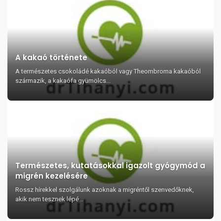
A kakaó története
A természetes csokoládé kakaóból vagy Theombroma kakaóból
származik, a kakaófa gyümölcs...
Természetes, kutatásokkal igazolt gyógymód a
migrén kezelésére
Rossz hírekkel szolgálunk azoknak a migréntől szenvedőknek,
akik nem tesznek lépé...