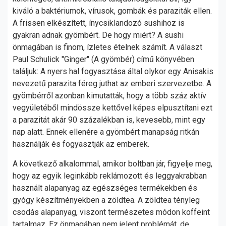
kiváló a baktériumok, vírusok, gombák és paraziták ellen.
A frissen elkészített, ínycsiklandozó sushihoz is
gyakran adnak gyömbért. De hogy miért? A sushi
önmagában is finom, ízletes ételnek számít. A választ
Paul Schulick "Ginger" (A gyömbér) című könyvében
találjuk: A nyers hal fogyasztása által olykor egy Anisakis
nevezetű parazita féreg juthat az emberi szervezetbe. A
gyömbérről azonban kimutatták, hogy a több száz aktív
vegyületéből mindössze kettővel képes elpusztítani ezt
a parazitát akár 90 százalékban is, kevesebb, mint egy
nap alatt. Ennek ellenére a gyömbért manapság ritkán
használják és fogyasztják az emberek.
A következő alkalommal, amikor boltban jár, figyelje meg,
hogy az egyik leginkább reklámozott és leggyakrabban
használt alapanyag az egészséges termékekben és
gyógy készítményekben a zöldtea. A zöldtea tényleg
csodás alapanyag, viszont természetes módon koffeint
tartalmaz. Ez önmagában nem jelent problémát, de