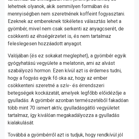
lehetnek olyanok, akik semmilyen formában és
mennyiségben nem szeretnének koffeint fogyasztani.
Ezeknek az embereknek tökéletes választás lehet a
gyömbér, mivel nem csak serkenti az anyagcserét, de
csökkenti az éhségérzetet is, és nem tartalmaz
feleslegesen hozzáadott anyagot.
Valójában (és ez sokakat meglephet), a gyömbér egyik
gyógyhatású vegyülete a melatonin, ami az alvást
szabályozó hormon. Ezen kívül azt is érdemes tudni,
hogy a fogyás egyik fő oka az, hogy az ember
csökkenteni szeretné a szív- és érrendszeri
betegségek kockázatát, amelyek legfőbb előidézője a
gyulladás. A gyömbér azonban természetéből fakadóan
több mint 70 ismert aktív, gyulladásgátló vegyületet
tartalmaz, így kiválóan megakadályozza a gyulladás
kialakulását.
Továbbá a gyömbérről azt is tudjuk, hogy rendkívül jól