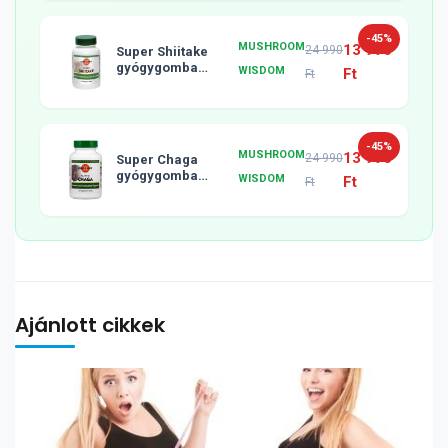
-45%
MUSHROOM
13 990
24 990
Super Shiitake
gyógygomba
WISDOM
Ft
Ft
tabletta, 120db
-45%
MUSHROOM
13 990
24 990
Super Chaga
gyógygomba
WISDOM
Ft
Ft
tabletta, 120db
Ajánlott cikkek