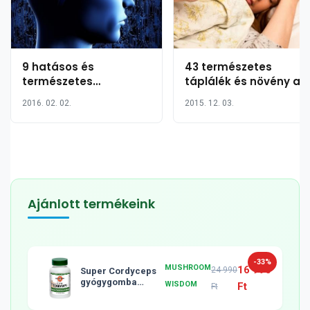
9 hatásos és
43 természetes
természetes
táplálék és növény a
alternatíva a könnyen
megfázás és az
2016. 02. 02.
2015. 12. 03.
beszerezhető
influenza kezelésére
fájdalomcsillapítókra
Ajánlott termékeink
-33%
MUSHROOM
16 990
24 990
Super Cordyceps
gyógygomba
WISDOM
Ft
Ft
tabletta, 120db