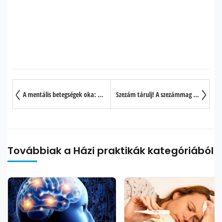
A mentális betegségek oka: a kenyér és más táplálékok?
Szezám tárulj! A szezámmag 10 egészségre gyakorolt jótékony hatása
Továbbiak a Házi praktikák kategóriából