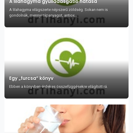
A lilahagyma gyulladásgátló hatása
A lilahagyma világszerte népszerű zöldség. Sokan nem is
gondolnák, mennyi tápanyagot, antiox...
Egy „furcsa” könyv
Ebben a könyvben érdekes összefüggésekre világított rá.