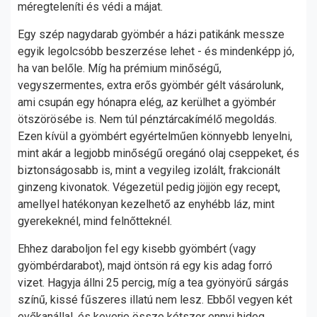
méregteleníti és védi a májat.
Egy szép nagydarab gyömbér a házi patikánk messze
egyik legolcsóbb beszerzése lehet - és mindenképp jó,
ha van belőle. Míg ha prémium minőségű,
vegyszermentes, extra erős gyömbér gélt vásárolunk,
ami csupán egy hónapra elég, az kerülhet a gyömbér
ötszörösébe is. Nem túl pénztárcakímélő megoldás.
Ezen kívül a gyömbért egyértelműen könnyebb lenyelni,
mint akár a legjobb minőségű oregánó olaj cseppeket, és
biztonságosabb is, mint a vegyileg izolált, frakcionált
ginzeng kivonatok. Végezetül pedig jöjjön egy recept,
amellyel hatékonyan kezelhető az enyhébb láz, mint
gyerekeknél, mind felnőtteknél.
Ehhez daraboljon fel egy kisebb gyömbért (vagy
gyömbérdarabot), majd öntsön rá egy kis adag forró
vizet. Hagyja állni 25 percig, míg a tea gyönyörű sárgás
színű, kissé fűszeres illatú nem lesz. Ebből vegyen két
evőkanállal, és keverje össze kétszer ennyi hideg