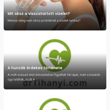
Mit okoz a visszatartott vizelet?
Mennyi ideig nem okoz problémát a vizelet tartása?
A hunzák érdekes története
A múlt század első évtizedeiben figyeltek fel rájuk, mert a kutatók
úgy találták, az itt é...