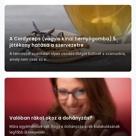
A Cordyceps (vagyis kínai hernyógomba) 5
jótékony hatása a szervezetre
A természet számtalan olyan csodás dolgot biztosít a számunkra,
amely nem csak az e...
Valóban rákot okoz a dohányzás?
Mára egyértelművé vált, hogy a dohányzás a rák kialakulásának
legfőbb (könnyedén...