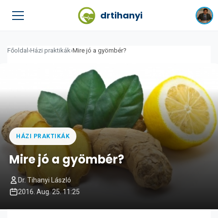
drtihanyi
Főoldal
›
Házi praktikák
›
Mire jó a gyömbér?
HÁZI PRAKTIKÁK
Mire jó a gyömbér?
Dr. Tihanyi László
2016. Aug. 25. 11:25