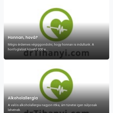
Honnan, hová?
Mégis érdemes végiggondolni, hogy honnan is indultunk. A
honfoglalást követő 300 e...
Alkoholallergia
A valós alkoholallergia nagyon ritka, ám tünetei igen súlyosak
lehetnek.