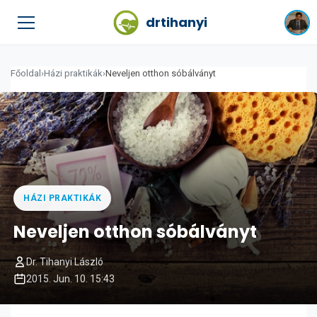
drtihanyi
Főoldal
›
Házi praktikák
›
Neveljen otthon sóbálványt
HÁZI PRAKTIKÁK
Neveljen otthon sóbálványt
Dr. Tihanyi László
2015. Jun. 10. 15:43