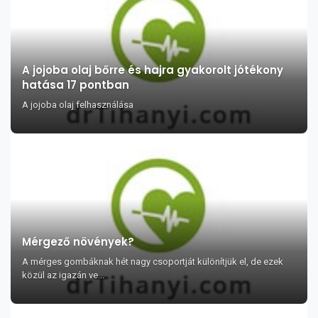
A jojoba olaj bőrre és hajra gyakorolt jótékony
hatása 17 pontban
A jojoba olaj felhasználása
Mérgező növények?
A mérges gombáknak hét nagy csoportját különítjük el, de ezek
közül az igazán ve...