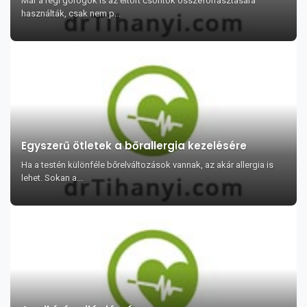
Már a régi görögök is az eltört csontok összeforrasztására
használták, csak nem p...
Egyszerű ötletek a bőrallergia kezelésére
Ha a testén különféle bőrelváltozások vannak, az akár allergia is
lehet. Sokan a...