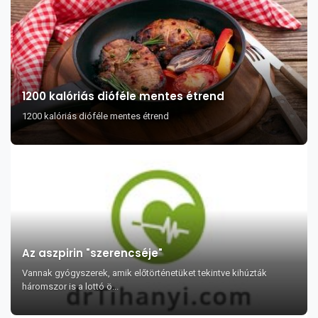
1200 kalóriás dióféle mentes étrend
1200 kalóriás dióféle mentes étrend
Az aszpirin "szerencséje"
Vannak gyógyszerek, amik előtörténetüket tekintve kihúzták
háromszor is a lottó ö...