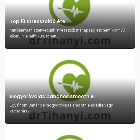
Top 10 stresszoldó étel
Mindannyian szenvedünk stressztől; manapság ezt nem könnyű
elkerülni a hektikus, rohan...
Mogyoróvajas banános smoothie
Egy finom Banános-mogyoróvajas smoothie ebédre vagy
vacsorára?