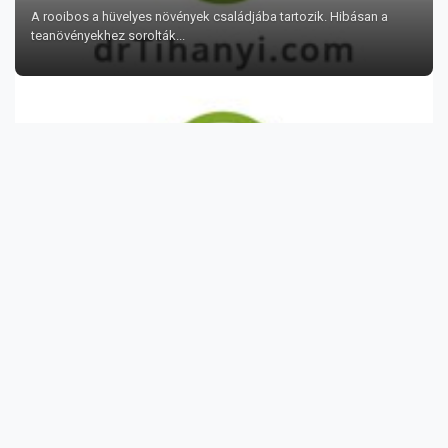
A rooibos a hüvelyes növények családjába tartozik. Hibásan a
teanövényekhez sorolták...
Mely zöldségek gazdagok proteinben?
Valójában extra figyelmet igényel, mivel korlátozott számban áll
rendelkezésünkre olyan f...