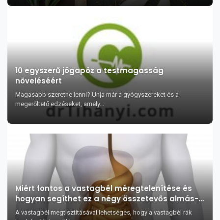
10 egyszerű jógapóz a testmagasság
növeléséért
Magasabb szeretne lenni? Unja már a gyógyszereket és a
megerőltető edzéseket, amely...
Miért fontos a vastagbél méregtelenítése és
hogyan segíthet ez a négy összetevős almás-
mézes keverék
A vastagbél megtisztításával lehetséges, hogy a vastagbél rák