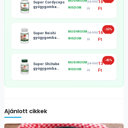
MUSHROOM
16 990
24 990
Super Cordyceps
gyógygomba
WISDOM
Ft
Ft
tabletta, 120db
-33%
MUSHROOM
16 990
24 990
Super Reishi
gyógygomba
WISDOM
Ft
Ft
tabletta, 120db
-45%
MUSHROOM
13 990
24 990
Super Shiitake
gyógygomba
WISDOM
Ft
Ft
tabletta, 120db
Ajánlott cikkek