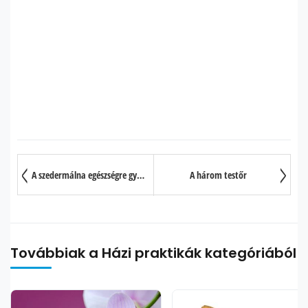
A szedermálna egészségre gyakorolt jótékony hatása 10 pontban
A három testőr
Továbbiak a Házi praktikák kategóriából