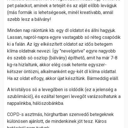
pet palackot, aminek a tetejét és az alját előbb levágjuk
(más formák is lehetségesek, minél kreatívabb, annál
szebb lesz a bálvány!
Minden nap ráöntünk kb. egy dl oldatot és állni hagyjuk.
Lassan, napról-napra egyre vastagabb só réteg csapódik
ki a falán. Az így elkészített oldatot az idős betegem
klíma oldatnak nevezi. Így "nevelgetve" egyre nagyobb
és szebb só oszlop (bálvány) építhető, amit ha már 7-8
kg-ra hizlaltunk, akkor elég csak hetente egyszer-
kétszer öntözni, alkalmanként egy-két dl klíma oldattal.
Ha az oldat elfogy, akkor újat készítünk. Bármeddig eláll.
A kristályos só a levegőben is oldódik (ez a jelenség a
szublimáció), és ezáltal tengeri levegőt varázsolhatunk a
nappalinkba, hálószobánkba.
COPD-s asztmás, hörghurtban szenvedő betegeknek
különösen ajánlott, de mindenkinek jót tesz. Káros