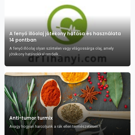
A fenyő illóolaj jótékony hatása és használata
14 pontban
A fenyő illóolaj olyan színtelen vagy világossárga olaj, amely
jótékony hatásokkal rendelk...
Anti-tumor turmix
Avagy hogyan harcoljunk a rák ellen természetesen?