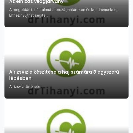
Az elhízás világjárvány
A megoldás tehát túlmutat országhatárokon és kontinenseken.
Ehhez nyújthat segíts...
A rizsvíz elkészítése a haj számára 8 egyszerű
lépésben
A rizsvíz története: