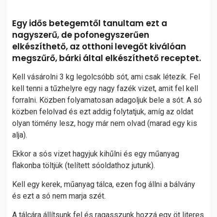
Egy idős betegemtől tanultam ezt a
nagyszerű, de pofonegyszerűen
elkészíthető, az otthoni levegőt kiválóan
megszűrő, bárki által elkészíthető receptet.
Kell vásárolni 3 kg legolcsóbb sót, ami csak létezik. Fel
kell tenni a tűzhelyre egy nagy fazék vizet, amit fel kell
forralni. Közben folyamatosan adagoljuk bele a sót. A só
közben felolvad és ezt addig folytatjuk, amíg az oldat
olyan tömény lesz, hogy már nem olvad (marad egy kis
alja).
Ekkor a sós vizet hagyjuk kihűlni és egy műanyag
flakonba töltjük (telített sóoldathoz jutunk).
Kell egy kerek, műanyag tálca, ezen fog állni a bálvány
és ezt a só nem marja szét.
A tálcára állítsunk fel és ragasszunk hozzá egy öt literes