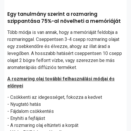
Egy tanulmány szerint a rozmaring
szippantása 75%-al növelheti a memóriáját
Több módja is van annak, hogy a memóriáját feldobja a
rozmaringgal. Cseppentsen 3-4 csepp rozmaring olajat
egy zsebkendőre és élvezze, ahogy az illat árad a
levegőben. A hosszabb hatásért cseppentsen 10 csepp
olajat 2 bögre felforrt vízbe, vagy szerezzen be más
aromaterápiás diffúziós terméket.
A rozmaring olaj további felhasználási módjai és
előnyei
- Csökkenti az idegességet, fokozza a kedvet
- Nyugtató hatás
- Fájdalom csökkentés
- Enyhíti a fejfájást
- A rozmaring olaj eltünteti a korpát