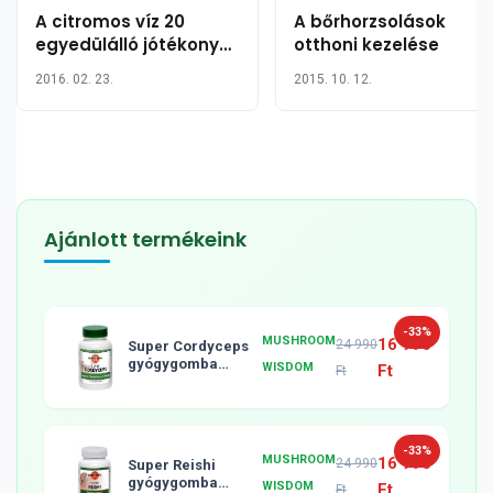
A citromos víz 20
A bőrhorzsolások
egyedülálló jótékony
otthoni kezelése
hatása, ha üres
2016. 02. 23.
2015. 10. 12.
gyomorra issza
Ajánlott termékeink
-33%
MUSHROOM
16 990
24 990
Super Cordyceps
gyógygomba
WISDOM
Ft
Ft
tabletta, 120db
-33%
MUSHROOM
16 990
24 990
Super Reishi
gyógygomba
WISDOM
Ft
Ft