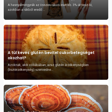
A hasnyálmirigyrák az összes rákos eset kb. 3%-át teszi ki,
azokban a rákból eredő ...
A túl kevés glutén bevitel cukorbetegséget
okozhat?
Azoknak, akik cöliákiában, azaz glutén érzékenységben
(lisztérzékenység) szenvedne...