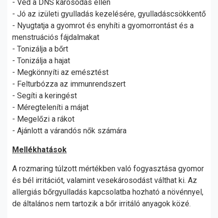
- Véd a DNS károsodás ellen
- Jó az izületi gyulladás kezelésére, gyulladáscsökkentő
- Nyugtatja a gyomrot és enyhíti a gyomorrontást és a
menstruációs fájdalmakat
- Tonizálja a bőrt
- Tonizálja a hajat
- Megkönnyíti az emésztést
- Felturbózza az immunrendszert
- Segíti a keringést
- Méregteleníti a májat
- Megelőzi a rákot
- Ajánlott a várandós nők számára
Mellékhatások
A rozmaring túlzott mértékben való fogyasztása gyomor
és bél irritációt, valamint vesekárosodást válthat ki. Az
allergiás bőrgyulladás kapcsolatba hozható a növénnyel,
de általános nem tartozik a bőr irritáló anyagok közé.