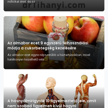
milliókat érint, és sz...
Az almabor ecet 9 egyszerű felhasználási
módja a cukorbetegség kezelésére
Az almabor ecet egyre népszerűbb a háztartásokban, mivel
hatékonyan kezelhető vele ...
A hasnyálmirigyrák 10 figyelmeztető jele, amit
nem szabad figyelmen kívül hagyni