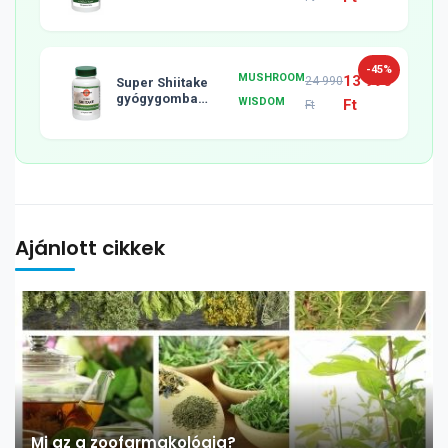
tabletta, 120db
-45%
MUSHROOM
13 990
24 990
Super Shiitake
gyógygomba
WISDOM
Ft
Ft
tabletta, 120db
Ajánlott cikkek
Mi az a zoofarmakológia?