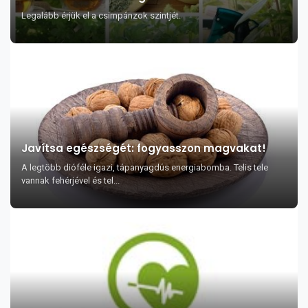
Legalább érjük el a csimpánzok szintjét.
Javítsa egészségét: fogyasszon magvakat!
A legtöbb dióféle igazi, tápanyagdús energiabomba. Telis tele
vannak fehérjével és tel...