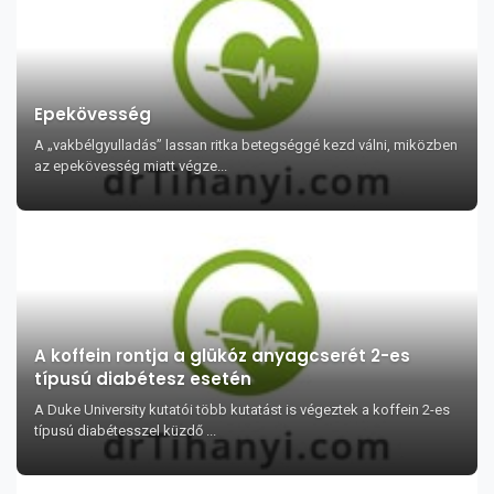
Epekövesség
A „vakbélgyulladás” lassan ritka betegséggé kezd válni, miközben
az epekövesség miatt végze...
A koffein rontja a glükóz anyagcserét 2-es
típusú diabétesz esetén
A Duke University kutatói több kutatást is végeztek a koffein 2-es
típusú diabétesszel küzdő ...