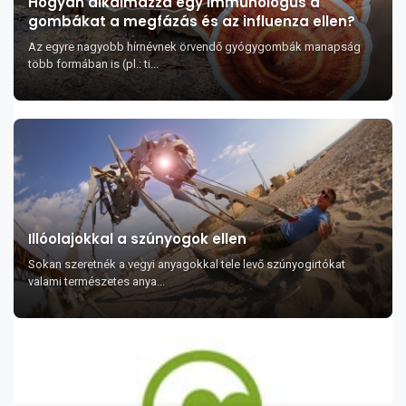
Hogyan alkalmazza egy immunológus a
gombákat a megfázás és az influenza ellen?
Az egyre nagyobb hírnévnek örvendő gyógygombák manapság
több formában is (pl.: ti...
Illóolajokkal a szúnyogok ellen
Sokan szeretnék a vegyi anyagokkal tele levő szúnyogirtókat
valami természetes anya...