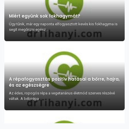
Miért együnk sok fokhagymát?
Úgy tűnik, már egy naponta elfogyasztott kevés kis fokhagyma is
segít megőrizni egész...
A répafogyasztás pozitív hatásai a bőrre, hajra,
és az egészségre
Az édes, ropogós répa a vegetariánus életmód szerves részévé
váltak. A bébirépa ...