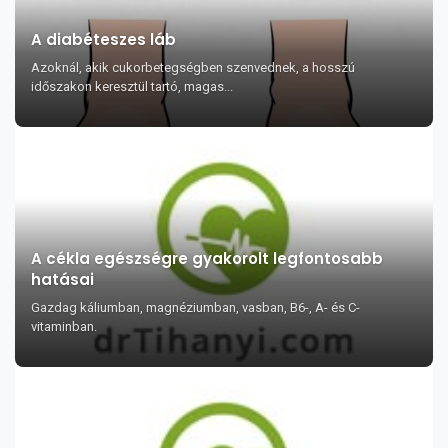
A diabéteszes láb
Azoknál, akik cukorbetegségben szenvednek, a hosszú
időszakon keresztül tartó, magas...
A cékla egészségre gyakorolt legfontosabb
hatásai
Gazdag káliumban, magnéziumban, vasban, B6-, A- és C-
vitaminban.