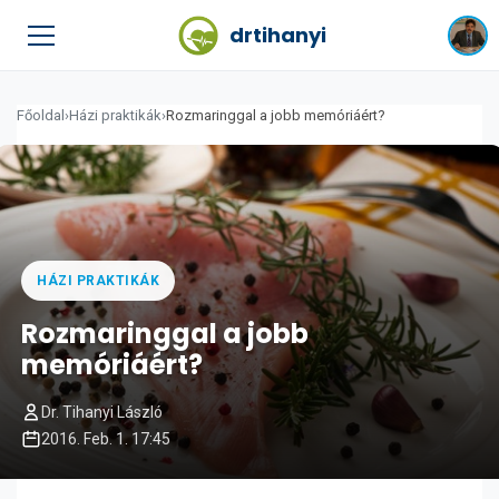
drtihanyi
Főoldal
›
Házi praktikák
›
Rozmaringgal a jobb memóriáért?
HÁZI PRAKTIKÁK
Rozmaringgal a jobb
memóriáért?
Dr. Tihanyi László
2016. Feb. 1. 17:45