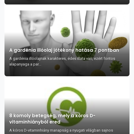
A gardénia illóolaj jótékony hatása 7 pontban
A gardénia illóolajnak karakteres, édes illata van, ezért fontos
alapanyaga a par...
8 komoly betegség, mely a kóros D-
vitaminhiányból ered
A kóros D-vitaminhiány manapság a nyugati világban sajnos