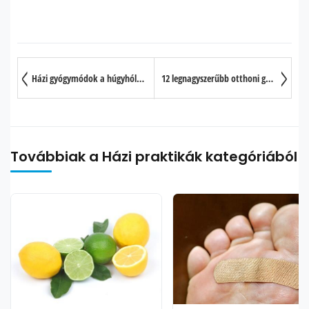
Házi gyógymódok a húgyhólyag fertőzésre
12 legnagyszerűbb otthoni gyógymód a száraz orr kezelésére
Továbbiak a Házi praktikák kategóriából