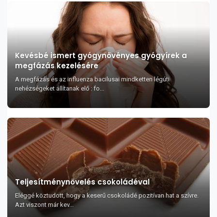
Kevésbé ismert gyógynövényes gyógyírek a
megfázás kezelésére
A megfázás és az influenza bacilusai mindketten légúti
nehézségeket állítanak elő : fo...
Teljesítménynövelés csokoládéval
Eléggé köztudott, hogy a keserű csokoládé pozitívan hat a szívre.
Azt viszont már kev...