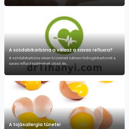
A szódabikarbóna a válasz a savas refluxra?
A szódabikarbóna néven közismert nátrium-hidrogénkarbonát a
savas reflux kezelésének olcsó és...
A tojásallergia tünetei