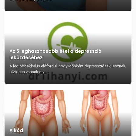
Az 5 leghasznosabb étel a depresszió
leküzdéséhez
A legjobbakkal is előfordul, hogy időnként depressziósak lesznek,
biztosan vannak oly...
A kód