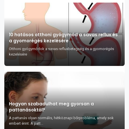
10 hatásos otthoni gyógymód a savas reflux és
a gyomorégés kezelésére
Otthoni gyógymódok a savas refluxbetegség és a gyomorégés
kezelésére
Hogyan szabadulhat meg gyorsan a
pattanásoktól?
A pattanás olyan normális, hétköznapi bőrprobléma, amely sok
embert érint. A patt...