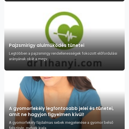
Pajzsmirigy alulműködés tünetei
Legtöbben a pajzsmirigy rendellenességek fokozott előfordulási
arányának okát a megv...
A gyomorfekély legfontosabb jelei és tünetei,
amit ne hagyjon figyelmen kívül!
A gyomorfekély fájdalmas sebek megjelenése a gyomor belső
felszínén, melyek kiala...