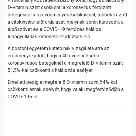
A tanulmány közvetlenül bizonyította, hogy az alacsony
D-vitamin szint csökkenti a koronavírus fertőzött
betegeknél a szövődmények kialakulását, többek között
a citokinvihar előfordulását, melynek során károsodik a
tüdőszövet és a COVID-19 fertőzés halálos
tüdőgyulladás kimenetelét idézheti elő.
A bostoni egyetem kutatóinak vizsgálata arra az
eredményre jutott, hogy a 40 évnél idősebb
koronavírusos betegeknél a megfelelő D-vitamin szint
51,5%-kal csökkenti a halálozás esélyét.
Emellett pedig a megfelelő D-vitamin szint 54%-kal
csökkenti annak esélyét, hogy valaki megfertőződjön a
COVID-19-cel.