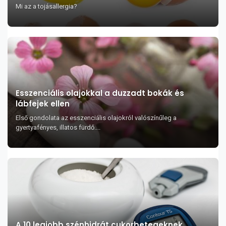
Mi az a tojásallergia?
Esszenciális olajokkal a duzzadt bokák és
lábfejek ellen
Első gondolata az esszenciális olajokról valószínűleg a
gyertyafényes, illatos fürdő....
A 10 legjobb szénhidrát cukorbetegeknek