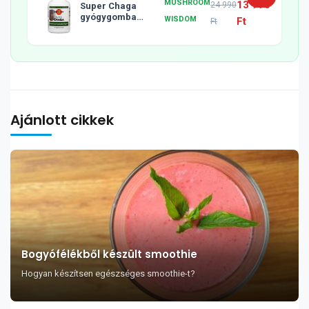
MUSHROOM
13 990
24 990
Super Chaga
gyógygomba
WISDOM
Ft
Ft
tabletta, 120db
Ajánlott cikkek
Bogyófélékből készült smoothie
Hogyan készítsen egészséges smoothie-t?