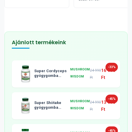
Ajánlott termékeink
-33%
MUSHROOM
16 990
24 990
Super Cordyceps
gyógygomba
WISDOM
Ft
Ft
tabletta, 120db
-45%
MUSHROOM
13 990
24 990
Super Shiitake
gyógygomba
WISDOM
Ft
Ft
tabletta, 120db
-45%