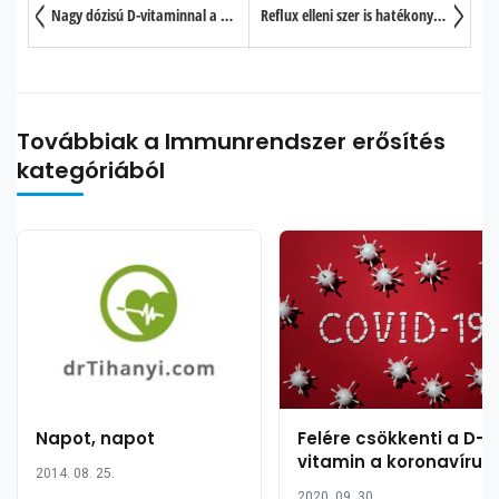
Nagy dózisú D-vitaminnal a koronavírus ellen, avagy hogyan kerüljük el a COVID-19 fertőzés legsúlyosabb szövődményeit?
Reflux elleni szer is hatékony lehet a koronavírussal szemben?
Továbbiak a Immunrendszer erősítés
kategóriából
Napot, napot
Felére csökkenti a D-
vitamin a koronavírus
2014. 08. 25.
halálozási esélyét?
2020. 09. 30.