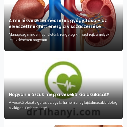
A mellékvese természetes gyógyítása – az
elveszettnek hitt energia visszaszerzése
Manapság mindennapi életünk rengeteg kihívást rejt, amelyek
leküzdésében nagyban...
Hogyan előzzük meg a vesekő kialakulását?
A vesekő okozta görcs az egyik, ha nem a legfájdalmasabb dolog
a világon. Emberek egé...