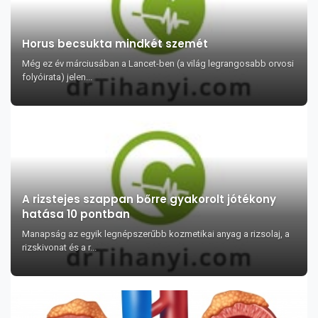
Horus becsukta mindkét szemét
Még ez év márciusában a Lancet-ben (a világ legrangosabb orvosi
folyóirata) jelen...
A rizstejes szappan bőrre gyakorolt jótékony
hatása 10 pontban
Manapság az egyik legnépszerűbb kozmetikai anyag a rizsolaj, a
rizskivonat és a r...