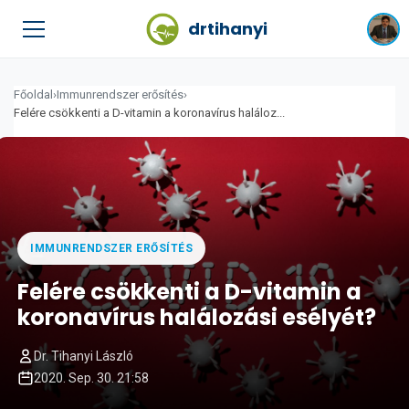
drtihanyi
Főoldal
›
Immunrendszer erősítés
›
Felére csökkenti a D-vitamin a koronavírus haláloz...
IMMUNRENDSZER ERŐSÍTÉS
Felére csökkenti a D-vitamin a
koronavírus halálozási esélyét?
Dr. Tihanyi László
2020. Sep. 30. 21:58