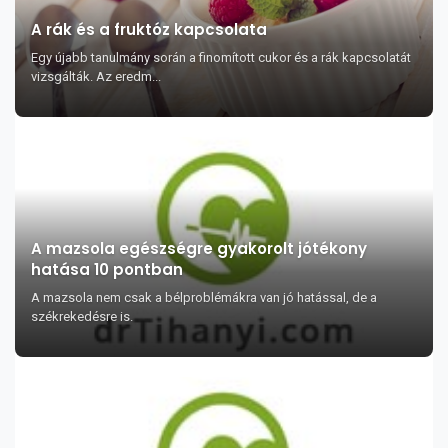
A rák és a fruktóz kapcsolata
Egy újabb tanulmány során a finomított cukor és a rák kapcsolatát
vizsgálták. Az eredm...
A mazsola egészségre gyakorolt jótékony
hatása 10 pontban
A mazsola nem csak a bélproblémákra van jó hatással, de a
székrekedésre is.