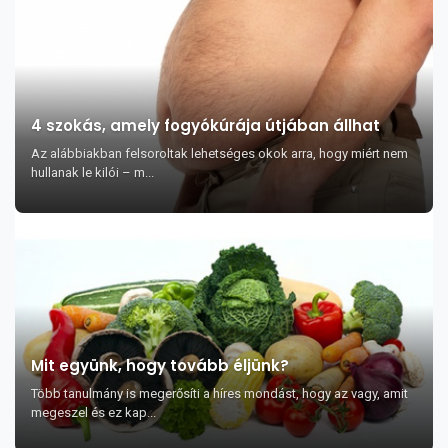
4 szokás, amely fogyókúrája útjában állhat
Az alábbiakban felsoroltak lehetséges okok arra, hogy miért nem
hullanak le kilói – m...
Mit együnk, hogy tovább éljünk?
Több tanulmány is megerősíti a híres mondást, hogy az vagy, amit
megeszel és ez kap...