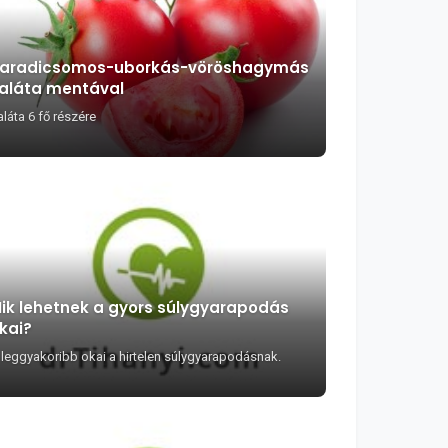
aradicsomos-uborkás-vöröshagymás
aláta mentával
láta 6 fő részére
ik lehetnek a gyors súlygyarapodás
kai?
 leggyakoribb okai a hirtelen súlygyarapodásnak.