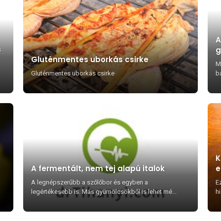
A
s
g
Gluténmentes uborkás csirke
M
Gluténmentes uborkás csirke
b
re
K
A fermentált, nem tej alapú italok
e
A legnépszerűbb a szőlőbor és egyben a
Ez
legértékesebb is. Más gyümölcsökből is lehet mé...
hi