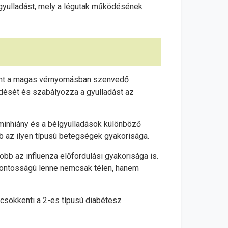
a gyulladást, mely a légutak működésének
zerint a magas vérnyomásban szenvedő
ködését és szabályozza a gyulladást az
taminhiány és a bélgyulladások különböző
b az ilyen típusú betegségek gyakorisága.
obb az influenza előfordulási gyakorisága is.
 fontosságú lenne nemcsak télen, hanem
 csökkenti a 2-es típusú diabétesz