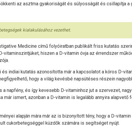
sökkenti az asztma gyakoriságát és súlyosságát és csillapítja 
betegségek kialakulásához vezethet.
stigative Medicine című folyóiratban publikált friss kutatás s
ik D-vitaminszintjüket, hiszen a D-vitamin óvja az érrendszer mű
ója.
i és indiai kutatás azonosította már a kapcsolatot a kóros D-vi
 megfigyelhető, hogy a világ kevésbé napsütéses részein nagyob
és a napfény, és így kevesebb D-vitaminhoz jut a szervezet, nagy
a már ismert, azonban a D-vitamin is legalább annyira alapvető
ményei alapján mára már az is bizonyított tény, hogy a D-vitamin
akult cukorbetegséggel küzdők számára is segítséget nyújt.