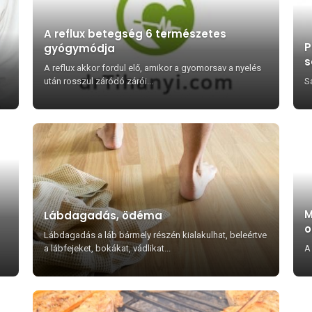
A reflux betegség 6 természetes
P
gyógymódja
s
A reflux akkor fordul elő, amikor a gyomorsav a nyelés
után rosszul záródó zárói...
Sa
M
Lábdagadás, ödéma
o
Lábdagadás a láb bármely részén kialakulhat, beleértve
a lábfejeket, bokákat, vádlikat...
A