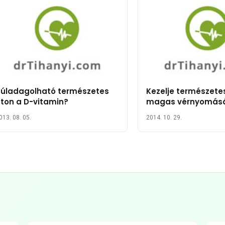
Túladagolható természetes
Kezelje természete
ton a D-vitamin?
magas vérnyomásá
vitaminnal
013. 08. 05.
2014. 10. 29.