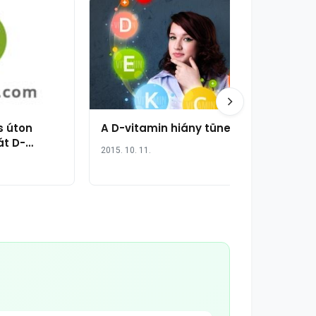
s úton
A D-vitamin hiány tünetei
t D-
2015. 10. 11.