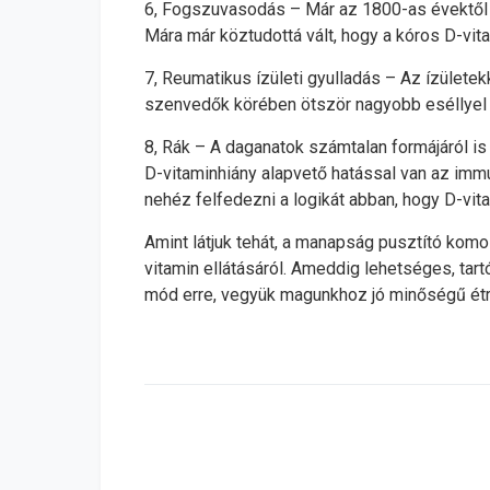
6, Fogszuvasodás – Már az 1800-as évektől 
Mára már köztudottá vált, hogy a kóros D-vi
7, Reumatikus ízületi gyulladás – Az ízületek
szenvedők körében ötször nagyobb eséllyel al
8, Rák – A daganatok számtalan formájáról is
D-vitaminhiány alapvető hatással van az im
nehéz felfedezni a logikát abban, hogy D-vit
Amint látjuk tehát, a manapság pusztító ko
vitamin ellátásáról. Ameddig lehetséges, ta
mód erre, vegyük magunkhoz jó minőségű étre