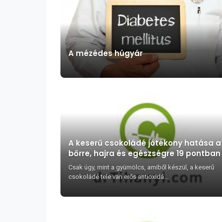
A mézédes húgyár
A keserű csokoládé jótékony hatása a
bőrre, hajra és egészségre 19 pontban
Csak úgy, mint a gyümölcs, amiből készül, a keserű
csokoládé tele van erős antioxidá...