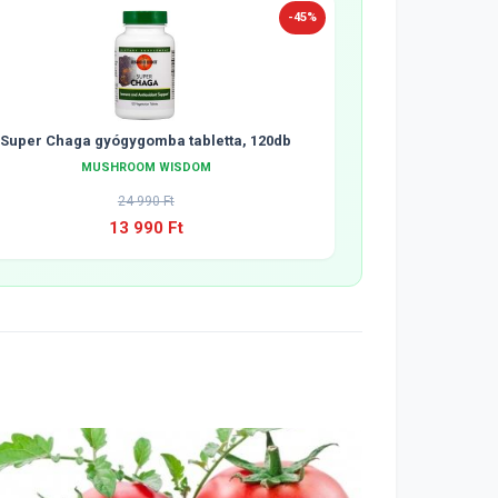
-45%
Super Chaga gyógygomba tabletta, 120db
MUSHROOM WISDOM
24 990 Ft
13 990 Ft