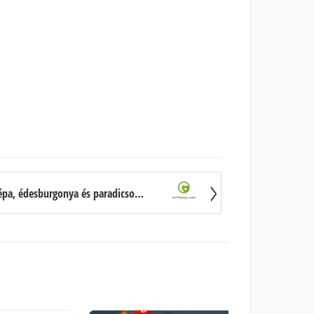
Előzzük meg a szívrohamot több répa, édesburgonya és paradicsom fogyasztásával!