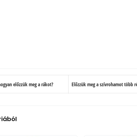
ogyan előzzük meg a rákot?
riából