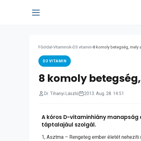
Főoldal
›
Vitaminok
›
D3 vitamin
›
8 komoly betegség, mely a 
D3 VITAMIN
8 komoly betegség,
Dr. Tihanyi László
2013. Aug. 28. 14:51
A kóros D-vitaminhiány manapság a
táptalajául szolgál.
1, Asztma – Rengeteg ember életét nehezíti