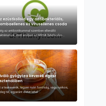
z ezüstkolloid egy antibakteriális,
ombaellenes és vírusellenes csoda
ég az antibiotikummal szemben ellenálló
aktériumok, mint amilyen az MRSA (Methicillin-
zisztens St...
iváló gyógytea keverék egész
sztendőben
 a teakeverék, legyen nyári forróság, vagy nyirkos,
deg tél, egyaránt életet lehel ...