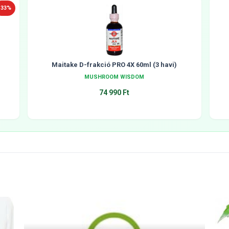
-33%
Maitake D-frakció PRO 4X 60ml (3 havi)
MUSHROOM WISDOM
74 990 Ft