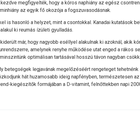
kezdve megfigyelték, hogy a kóros naphiány az egész csontren
taminhiány az egyik fő okozója a fogszuvasodásnak.
kel is hasonló a helyzet, mint a csontokkal. Kanadai kutatások b
akul ki reumás ízületi gyulladás.
 kiderült már, hogy nagyobb eséllyel alakulnak ki azoknál, akik 
munrendszerre, amelynek renyhe működése utat enged a rákos se
aminszintünk optimálisan tartásával hosszú távon nagyban csökk
moly betegségek legjavának megelőzéséért rengeteget tehetnénk
rtózkodjunk hát huzamosabb ideig napfényben, természetesen az 
nd-kiegészítők formájában a D-vitamint, felnőttekben napi 2000 