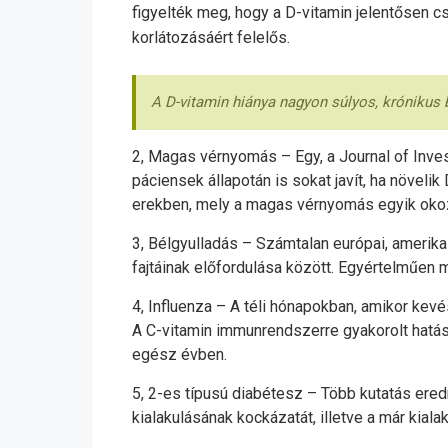
figyelték meg, hogy a D-vitamin jelentősen c
korlátozásáért felelős.
A D-vitamin hiánya nagyon súlyos, krónikus 
2, Magas vérnyomás – Egy, a Journal of Inve
páciensek állapotán is sokat javít, ha növel
erekben, mely a magas vérnyomás egyik okoz
3, Bélgyulladás – Számtalan európai, amerika
fajtáinak előfordulása között. Egyértelműen
4, Influenza – A téli hónapokban, amikor kev
A C-vitamin immunrendszerre gyakorolt hatás
egész évben.
5, 2-es típusú diabétesz – Több kutatás ered
kialakulásának kockázatát, illetve a már kial