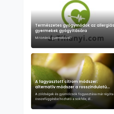
Természetes gyógymódok az allergiá
gyermekek gyógyítására
Mi történik gyermekével?
A fagyasztott citrom módszer:
alternatív módszer a rosszindulatú
tumorokkal szemben?
A zöldségek és gyümölcsök fogyasztása már régóta
összefüggésbe hozható a sokféle, él...