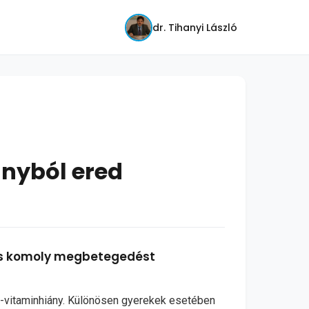
dr. Tihanyi László
ányból ered
mos komoly megbetegedést
D-vitaminhiány. Különösen gyerekek esetében