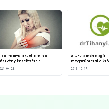
lkalmas-e a C vitamin a
A C-vitamin segít
öszvény kezelésére?
megszüntetni a kró
betegségeket?
021. 04. 21.
2013. 10. 17.