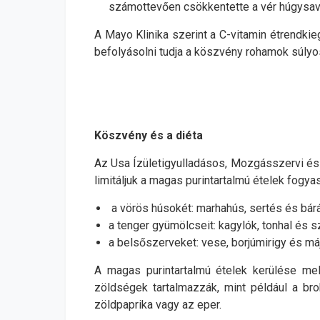
számottevően csökkentette a vér húgysavsz
A Mayo Klinika szerint a C-vitamin étrendkie
befolyásolni tudja a köszvény rohamok súlyo
Köszvény és a diéta
Az Usa Ízületigyulladásos, Mozgásszervi és
limitáljuk a magas purintartalmú ételek fogyas
a vörös húsokét: marhahús, sertés és bár
a tenger gyümölcseit: kagylók, tonhal és s
a belsőszerveket: vese, borjúmirigy és máj
A magas purintartalmú ételek kerülése me
zöldségek tartalmazzák, mint például a brokk
zöldpaprika vagy az eper.