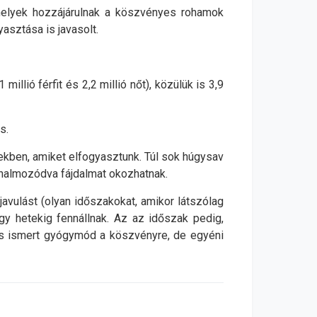
amelyek hozzájárulnak a köszvényes rohamok
yasztása is javasolt.
millió férfit és 2,2 millió nőt), közülük is 3,9
s.
lekben, amiket elfogyasztunk. Túl sok húgysav
halmozódva fájdalmat okozhatnak.
vulást (olyan időszakokat, amikor látszólag
gy hetekig fennállnak. Az az időszak pedig,
incs ismert gyógymód a köszvényre, de egyéni