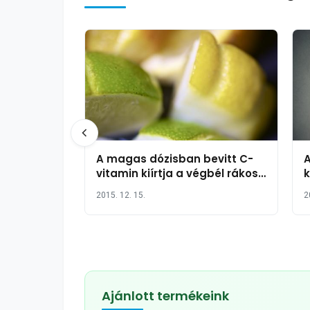
A magas dózisban bevitt C-
A
vitamin kiírtja a végbél rákos
k
sejtjeit?
2015. 12. 15.
2
Ajánlott termékeink