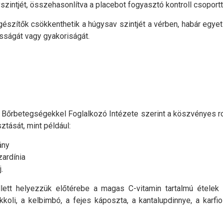
intjét, összehasonlítva a placebot fogyasztó kontroll csoportta
gészítők csökkenthetik a húgysav szintjét a vérben, habár egye
sságát vagy gyakoriságát.
 Bőrbetegségekkel Foglalkozó Intézete szerint a köszvényes r
ztását, mint például:
ány
zardínia
.
llett helyezzük előtérebe a magas C-vitamin tartalmú ételek
oli, a kelbimbó, a fejes káposzta, a kantalupdinnye, a karfiol,