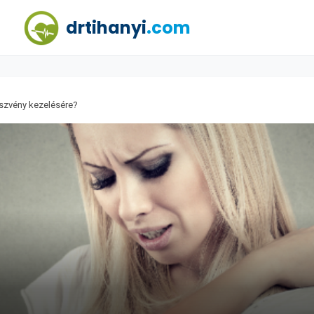
drtihanyi
.com
öszvény kezelésére?