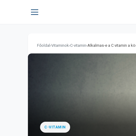
Főoldal
›
Vitaminok
›
C-vitamin
›
Alkalmas-e a C vitamin a k
C-VITAMIN