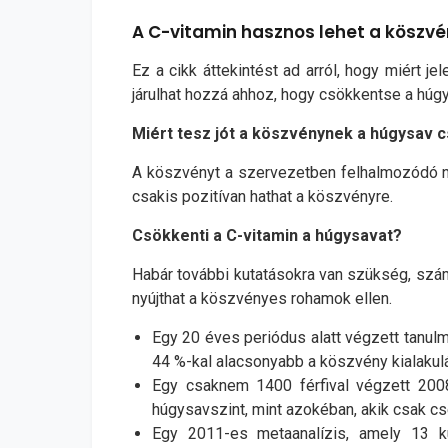
A C-vitamin hasznos lehet a köszv
Ez a cikk áttekintést ad arról, hogy miért 
járulhat hozzá ahhoz, hogy csökkentse a hú
Miért tesz jót a köszvénynek a húgysav 
A köszvényt a szervezetben felhalmozódó n
csakis pozitívan hathat a köszvényre.
Csökkenti a C-vitamin a húgysavat?
Habár további kutatásokra van szükség, szám
nyújthat a köszvényes rohamok ellen.
Egy 20 éves periódus alatt végzett tanulm
44 %-kal alacsonyabb a köszvény kialakul
Egy csaknem 1400 férfival végzett 2008
húgysavszint, mint azokéban, akik csak c
Egy 2011-es metaanalízis, amely 13 kü