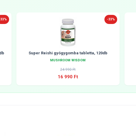
-33%
-33%
db
Super Reishi gyógygomba tabletta, 120db
MUSHROOM WISDOM
24 990 Ft
16 990 Ft