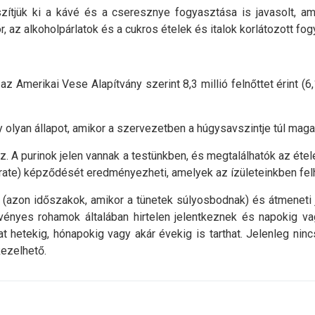
észítjük ki a kávé és a cseresznye fogyasztása is javasolt, 
 az alkoholpárlatok és a cukros ételek és italok korlátozott fog
 Amerikai Vese Alapítvány szerint 8,3 millió felnőttet érint (6,1 
 olyan állapot, amikor a szervezetben a húgysavszintje túl maga
z. A purinok jelen vannak a testünkben, és megtalálhatók az éte
rate) képződését eredményezheti, amelyek az ízületeinkben fel
azon időszakok, amikor a tünetek súlyosbodnak) és átmeneti ja
vényes rohamok általában hirtelen jelentkeznek és napokig va
t hetekig, hónapokig vagy akár évekig is tarthat. Jelenleg n
ezelhető.