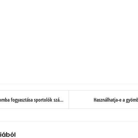
Miért hasznos a Cordyceps gyógygomba fogyasztása sportolók számára
Használhatja-e a gyömbé
iából