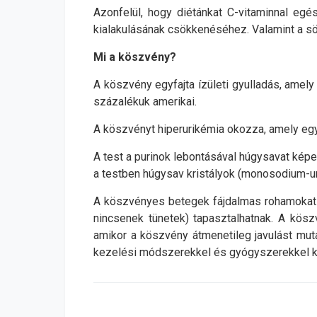
Azonfelül, hogy diétánkat C-vitaminnal eg
kialakulásának csökkenéséhez. Valamint a sör,
Mi a köszvény?
A köszvény egyfajta ízületi gyulladás, amely az
százalékuk amerikai.
A köszvényt hiperurikémia okozza, amely egy
A test a purinok lebontásával húgysavat képe
a testben húgysav kristályok (monosodium-u
A köszvényes betegek fájdalmas rohamokat (
nincsenek tünetek) tapasztalhatnak. A kösz
amikor a köszvény átmenetileg javulást muta
kezelési módszerekkel és gyógyszerekkel k