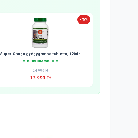
-45%
Super Chaga gyógygomba tabletta, 120db
MUSHROOM WISDOM
24 990 Ft
13 990 Ft