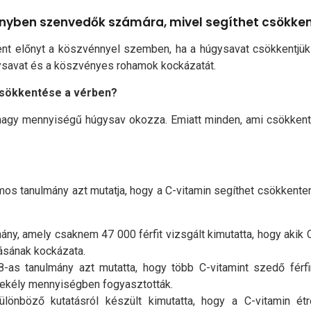
ényben szenvedők számára, mivel segíthet csökken
jelent előnyt a köszvénnyel szemben, ha a húgysavat csökkentjük
gysavat és a köszvényes rohamok kockázatát.
csökkentése a vérben?
agy mennyiségű húgysav okozza. Emiatt minden, ami csökkent
os tanulmány azt mutatja, hogy a C-vitamin segíthet csökkente
ány, amely csaknem 47 000 férfit vizsgált kimutatta, hogy akik
ásának kockázata.
-as tanulmány azt mutatta, hogy több C-vitamint szedő férfi
sekély mennyiségben fogyasztották.
lönböző kutatásról készült kimutatta, hogy a C-vitamin ét