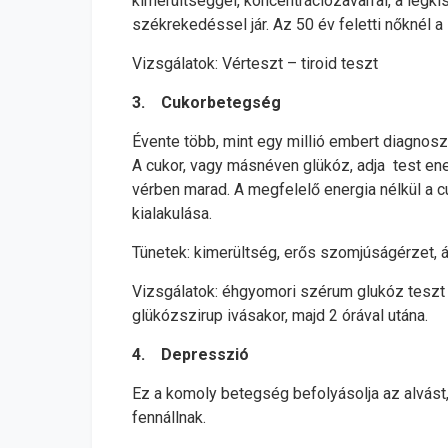
kimerültséggel, koncentrációzavarral, a legk
székrekedéssel jár. Az 50 év feletti nőknél a
Vizsgálatok: Vérteszt – tiroid teszt
3. Cukorbetegség
Évente több, mint egy millió embert diagnos
A cukor, vagy másnéven glükóz, adja test energ
vérben marad. A megfelelő energia nélkül a c
kialakulása.
Tünetek: kimerültség, erős szomjúságérzet, á
Vizsgálatok: éhgyomori szérum glukóz teszt (8
glükózszirup ivásakor, majd 2 órával utána.
4. Depresszió
Ez a komoly betegség befolyásolja az alvást,
fennállnak.