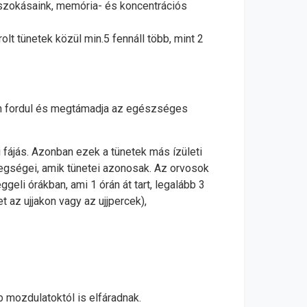
 szokásaink, memória- és koncentrációs
lt tünetek közül min.5 fennáll több, mint 2
en fordul és megtámadja az egészséges
i fájás. Azonban ezek a tünetek más ízületi
tegségei, amik tünetei azonosak. Az orvosok
ggeli órákban, ami 1 órán át tart, legalább 3
 az ujjakon vagy az ujjpercek),
 mozdulatoktól is elfáradnak.