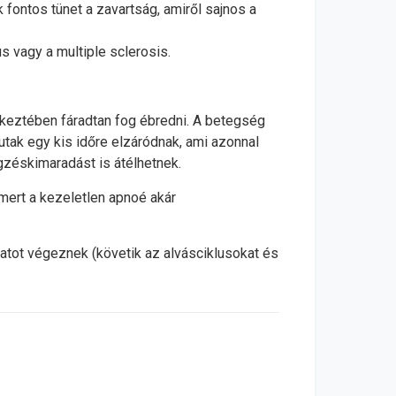
 fontos tünet a zavartság, amiről sajnos a
us vagy a multiple sclerosis.
tkeztében fáradtan fog ébredni. A betegség
utak egy kis időre elzáródnak, ami azonnal
gzéskimaradást is átélhetnek.
 mert a kezeletlen apnoé akár
latot végeznek (követik az alvásciklusokat és