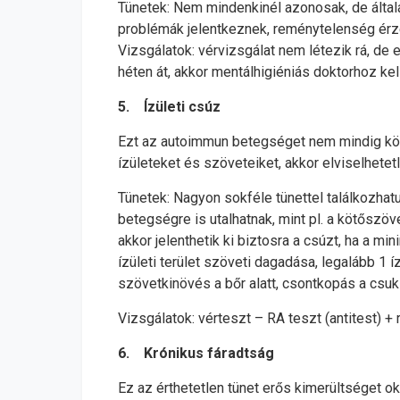
Tünetek: Nem mindenkinél azonosak, de álta
problémák jelentkeznek, reménytelenség érze
Vizsgálatok: vérvizsgálat nem létezik rá, de 
héten át, akkor mentálhigiéniás doktorhoz kell
5. Ízületi csúz
Ezt az autoimmun betegséget nem mindig kön
ízületeket és szöveteiket, akkor elviselhete
Tünetek: Nagyon sokféle tünettel találkozhatu
betegségre is utalhatnak, mint pl. a kötőszö
akkor jelenthetik ki biztosra a csúzt, ha a mi
ízületi terület szöveti dagadása, legalább 1 
szövetkinövés a bőr alatt, csontkopás a csukl
Vizsgálatok: vérteszt – RA teszt (antitest) 
6. Krónikus fáradtság
Ez az érthetetlen tünet erős kimerültséget o