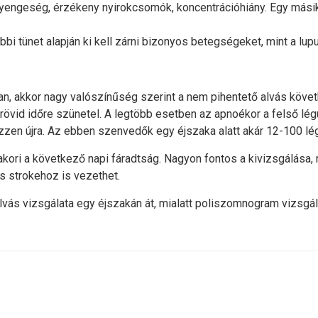
, gyengeség, érzékeny nyirokcsomók, koncentrációhiány. Egy másik
bbi tünet alapján ki kell zárni bizonyos betegségeket, mint a lup
an, akkor nagy valószínűség szerint a nem pihentető alvás köve
rövid időre szünetel. A legtöbb esetben az apnoékor a felső lég
gezzen újra. Az ebben szenvedők egy éjszaka alatt akár 12-100 lé
yakori a következő napi fáradtság. Nagyon fontos a kivizsgálása,
strokehoz is vezethet.
alvás vizsgálata egy éjszakán át, mialatt poliszomnogram vizsgá