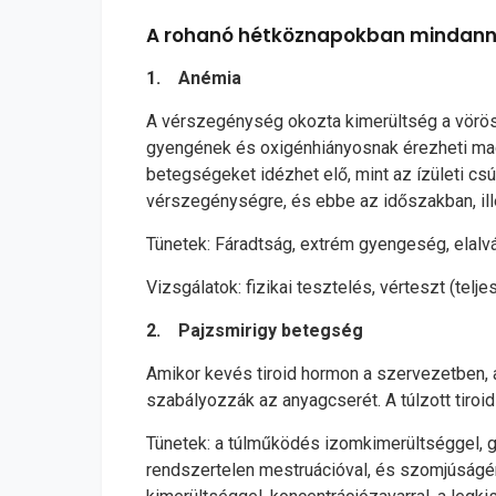
A rohanó hétköznapokban mindanny
1. Anémia
A vérszegénység okozta kimerültség a vörösvé
gyengének és oxigénhiányosnak érezheti magá
betegségeket idézhet elő, mint az ízületi csú
vérszegénységre, és ebbe az időszakban, ille
Tünetek: Fáradtság, extrém gyengeség, elalvá
Vizsgálatok: fizikai tesztelés, vérteszt (tel
2. Pajzsmirigy betegség
Amikor kevés tiroid hormon a szervezetben, a
szabályozzák az anyagcserét. A túlzott tiroid
Tünetek: a túlműködés izomkimerültséggel, 
rendszertelen mestruációval, és szomjúságér