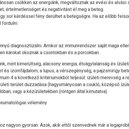
lánosan csökken az energiánk, megváltoznak az evési és alvási
t, értelmetlenséget és negatívitást él meg a beteg.
egy sor kérdéssel fény derülhet a betegségre. Ha az előbb felsoro
 fordulni.
nyű diagnosztizálni. Amikor az immunrendszer saját maga ell
tlen károkat okoznak a csontokban és a porcokban.
nk, mint kimerültség, alacsony energia, étvágytalanság és ízület
vet és izomfájdalom, a lupus, a vérszegénység, a pajzsmirigy be
nimum 4 a következő kritériumokból teljesül: ízületi merevség a re
ízületi terület duzzadása (hagyományosan a csukló, középső ízület
óban, vagy a kézízületekben (röntgen által kimutatva)
+ reumatológiai vélemény
koz nagyon gyorsan. Azok, akik ettől szenvednek már a legapróbb