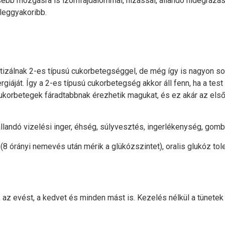
isebb mozgásra is izomfájdalommal, hízással, állandó hidegrázás
 leggyakoribb.
ztizálnak 2-es típusú cukorbetegséggel, de még így is nagyon s
iáját. Így a 2-es típusú cukorbetegség akkor áll fenn, ha a test n
ukorbetegek fáradtabbnak érezhetik magukat, és ez akár az első i
llandó vizelési inger, éhség, súlyvesztés, ingerlékenység, gom
 órányi nemevés után mérik a glükózszintet), oralis glukóz toler
 az evést, a kedvet és minden mást is. Kezelés nélkül a tünetek