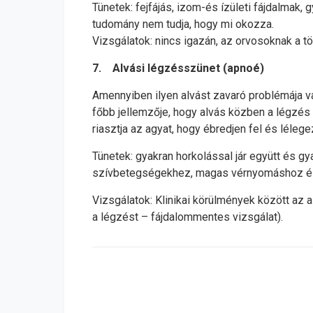
Tünetek: fejfájás, izom-és ízületi fájdalmak
tudomány nem tudja, hogy mi okozza.
Vizsgálatok: nincs igazán, az orvosoknak a tö
7. Alvási légzésszünet (apnoé)
Amennyiben ilyen alvást zavaró problémája v
főbb jellemzője, hogy alvás közben a légzés 
riasztja az agyat, hogy ébredjen fel és léle
Tünetek: gyakran horkolással jár együtt és g
szívbetegségekhez, magas vérnyomáshoz és 
Vizsgálatok: Klinikai körülmények között az 
a légzést – fájdalommentes vizsgálat).