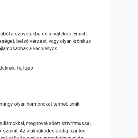
dőből a szövetekbe és a sejtekbe. Emiatt
séget, belső vérzést, vagy olyan krónikus
 hajlamosabbak a vashiányos
dalmak, fejfájás
smirigy olyan hormonokat termel, amik
hullámokkal, megnövekedett szívritmussal,
k számít. Az alulműködés pedig szintén