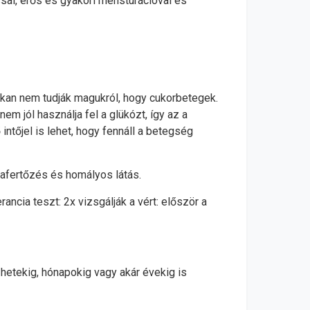
sal, erős és gyakori mensturációval és
okan nem tudják magukról, hogy cukorbetegek.
em jól használja fel a glükózt, így az a
ntőjel is lehet, hogy fennáll a betegség
bafertőzés és homályos látás.
ancia teszt: 2x vizsgálják a vért: először a
 hetekig, hónapokig vagy akár évekig is