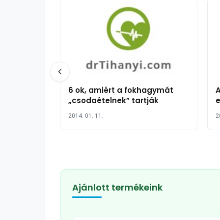
6 ok, amiért a fokhagymát
A
„csodaételnek” tartják
e
j
2014. 01. 11.
2
Ajánlott termékeink