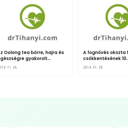
z Oolong tea bőrre, hajra és
A fognövés okozta 
gészségre gyakorolt
csökkentésének 10
ótékony hatása
természetes módj
014. 11. 26.
2014. 01. 28.