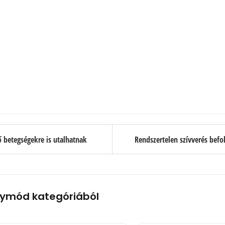
ő betegségekre is utalhatnak
Rendszertelen szívverés befo
ymód kategóriából