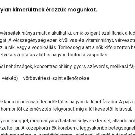
ian kimerültnek érezzük magunkat.
rsejtek hiánya miatt alakulhat ki, amik oxigént szállítanak a tü
t. A vérszegénység ezen kívül vas-és vitaminhiányt, vérveszte
z, a rák, vagy a veseleállás. Terhesség alatt a nők kifejezetten
tve a szoptatás alatt is nagyon fontos a vaspótlás.
si nehézségek, koncentrációhiány, gyors szívverés, mellkasi fáj
jes vérkép) – vörösvértest-szint ellenőrzése
kkor a mindennapi teendőktől is nagyon ki lehet fáradni. A pajz
 hormontól az emésztés felgyorsul, míg a túl kevéstől lelassul.
gyengeséggel, megmagyarázhatatlan súlyvesztéssel, állandó hő
zettel jár. A középkorú nők körében a leggyakoribb betegségne