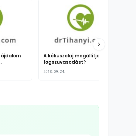
fájdalom
A kókuszolaj megállítja a
fogszuvasodást?
a
2013. 09. 24.