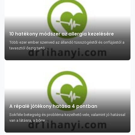
10 hatékony módszer az allergia kezelésére
Több ezer ember szenved az állandó tüsszögéstől és orrfújástól a
tavasztól őszig tartó...
A répalé jótékony hatása 4 pontban
Sokféle betegség és probléma kezelhető vele, valamint jó hatással
van a látásra, a bőrre,...