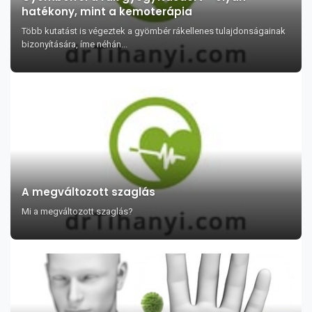
hatékony, mint a kemoterápia
Több kutatást is végeztek a gyömbér rákellenes tulajdonságainak
bizonyítására, íme néhán...
A megváltozott szaglás
Mi a megváltozott szaglás?