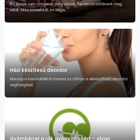
Az álmok nem történnek meg velünk, hanem mi történünk meg
velük. Más szavakkal, mi vagyu...
Házi készítésű dezodor
Maradjon kemikáliáktól mentes az otthon is elkészíthető dezodor
segítségével.
Gyömbérrel a rák gyógyításáért – olyan