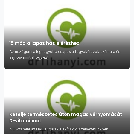
15 mód a lapos has eléréshez
Az úszógumi a legnagyobb csapás a fogyókúrázók számára és
sajnos- mint ahogy ezt...
Kezelje természetes úton magas vérnyomását
D-vitaminnal
A D-vitamint az UVB sugarak alakítják ki szervezetünkben.