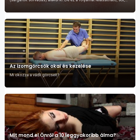
bizonyos étkezési stratégiákka...
Az izomgörcsök okai és kezelése
Mi okozza a vádli görcseit?
Mit mond el Önről a 10 leggyakoribb álma?