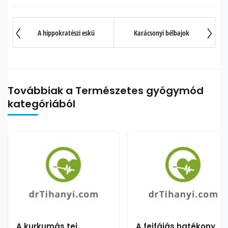
A hippokratészi eskü
Karácsonyi bélbajok
Továbbiak a Természetes gyógymód
kategóriából
A kurkumás tej
A fejfájás hatékony