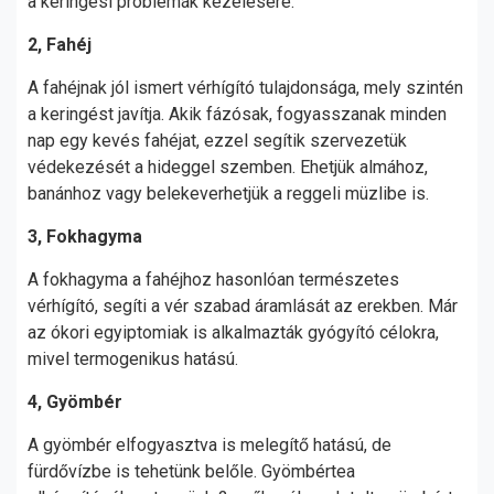
a keringési problémák kezelésére.
2, Fahéj
A fahéjnak jól ismert vérhígító tulajdonsága, mely szintén
a keringést javítja. Akik fázósak, fogyasszanak minden
nap egy kevés fahéjat, ezzel segítik szervezetük
védekezését a hideggel szemben. Ehetjük almához,
banánhoz vagy belekeverhetjük a reggeli müzlibe is.
3, Fokhagyma
A fokhagyma a fahéjhoz hasonlóan természetes
vérhígító, segíti a vér szabad áramlását az erekben. Már
az ókori egyiptomiak is alkalmazták gyógyító célokra,
mivel termogenikus hatású.
4, Gyömbér
A gyömbér elfogyasztva is melegítő hatású, de
fürdővízbe is tehetünk belőle. Gyömbértea