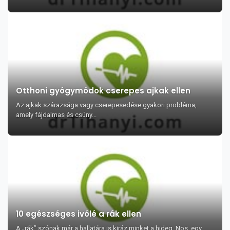
Otthoni gyógymódok cserepes ajkak ellen
Az ajkak szárazsága vagy cserepesedése gyakori probléma,
amely fájdalmas és csúny...
10 egészséges ivólé a rák ellen
A „rák” szónak már a hallatára is kiráz minket a hideg. Nos, egy