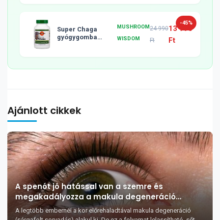
-45%
MUSHROOM
13 990
24 990
Super Chaga
gyógygomba
WISDOM
Ft
Ft
tabletta, 120db
Ajánlott cikkek
A spenót jó hatással van a szemre és
megakadályozza a makula degeneráció
kialakulását
A legtöbb embernél a kor előrehaladtával makula degeneráció
(sárgafolt sorvadás) alakul ki. De ez a folyamat lelassítható, sőt,