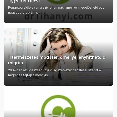
figyelmen kívül
Rengeteg előjele van a szívrohamnak, amellyel megelőzhető egy
nagyobb probléma.
11 természetes módszer, amellyel enyhíthető a
migrén
2007-ben az Egészségügyi Világszervezet becslései szerint a
migrénes fejfájás mennyis...