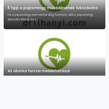
5 tipp a pajzsmirigy működésének fokozására
Ha a pajzsmirigy nem termel elég hormont, akkor pajzsmirigy
alulműködésről, ha p...
Az uborka furcsa mellékhatásai
Akár meg is sütheti, mintha kedvenc sült krumpliját csinálná.