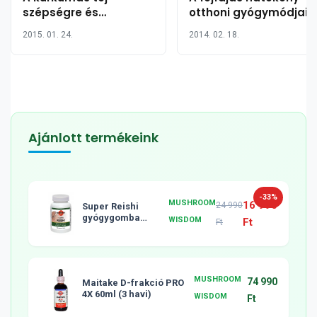
szépségre és
otthoni gyógymódjai
egészségre gyakorolt
2015. 01. 24.
2014. 02. 18.
jótékony hatása 16
pontban
Ajánlott termékeink
-33%
MUSHROOM
16 990
24 990
Super Reishi
gyógygomba
WISDOM
Ft
Ft
tabletta, 120db
MUSHROOM
74 990
Maitake D-frakció PRO
4X 60ml (3 havi)
WISDOM
Ft