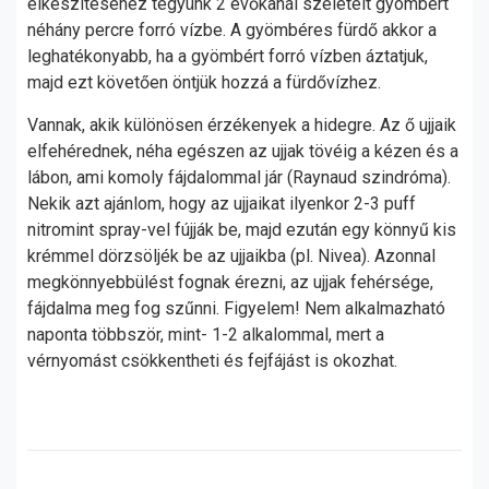
elkészítéséhez tegyünk 2 evőkanál szeletelt gyömbért
néhány percre forró vízbe. A gyömbéres fürdő akkor a
leghatékonyabb, ha a gyömbért forró vízben áztatjuk,
majd ezt követően öntjük hozzá a fürdővízhez.
Vannak, akik különösen érzékenyek a hidegre. Az ő ujjaik
elfehérednek, néha egészen az ujjak tövéig a kézen és a
lábon, ami komoly fájdalommal jár (Raynaud szindróma).
Nekik azt ajánlom, hogy az ujjaikat ilyenkor 2-3 puff
nitromint spray-vel fújják be, majd ezután egy könnyű kis
krémmel dörzsöljék be az ujjaikba (pl. Nivea). Azonnal
megkönnyebbülést fognak érezni, az ujjak fehérsége,
fájdalma meg fog szűnni. Figyelem! Nem alkalmazható
naponta többször, mint- 1-2 alkalommal, mert a
vérnyomást csökkentheti és fejfájást is okozhat.