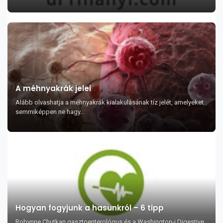
A méhnyakrák jelei
Alább olvashatja a méhnyakrák kialakulásának tíz jelét, amelyeket
semmiképpen ne hagy...
Hogyan fogyjunk a hasunkról – 6 tipp
Robynne Chutkan gasztoenterológus és a Washington-i Digestive