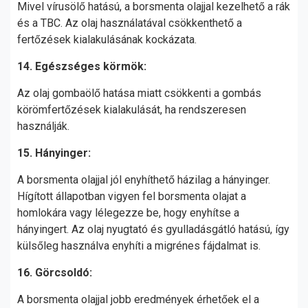
Mivel vírusölő hatású, a borsmenta olajjal kezelhető a rák
és a TBC. Az olaj használatával csökkenthető a
fertőzések kialakulásának kockázata.
14. Egészséges körmök:
Az olaj gombaölő hatása miatt csökkenti a gombás
körömfertőzések kialakulását, ha rendszeresen
használják.
15. Hányinger:
A borsmenta olajjal jól enyhíthető házilag a hányinger.
Hígított állapotban vigyen fel borsmenta olajat a
homlokára vagy lélegezze be, hogy enyhítse a
hányingert. Az olaj nyugtató és gyulladásgátló hatású, így
külsőleg használva enyhíti a migrénes fájdalmat is.
16. Görcsoldó:
A borsmenta olajjal jobb eredmények érhetőek el a