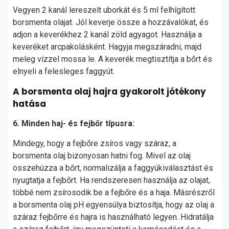
Vegyen 2 kanál lereszelt uborkát és 5 ml felhígított
borsmenta olajat. Jól keverje össze a hozzávalókat, és
adjon a keverékhez 2 kanál zöld agyagot. Használja a
keveréket arcpakolásként. Hagyja megszáradni, majd
meleg vízzel mossa le. A keverék megtisztítja a bőrt és
elnyeli a felesleges faggyút.
A borsmenta olaj hajra gyakorolt jótékony
hatása
6. Minden haj- és fejbőr típusra:
Mindegy, hogy a fejbőre zsíros vagy száraz, a
borsmenta olaj bizonyosan hatni fog. Mivel az olaj
összehúzza a bőrt, normalizálja a faggyúkiválasztást és
nyugtatja a fejbőrt. Ha rendszeresen használja az olajat,
többé nem zsírosodik be a fejbőre és a haja. Másrészről
a borsmenta olaj pH egyensúlya biztosítja, hogy az olaj a
száraz fejbőrre és hajra is használható legyen. Hidratálja