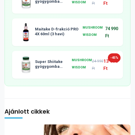
gyógygomba
WISDOM
Ft
Ft
tabletta, 120db
MUSHROOM
74 990
Maitake D-frakció PRO
4X 60ml (3 havi)
WISDOM
Ft
-45%
MUSHROOM
13 990
24 990
Super Shiitake
gyógygomba
WISDOM
Ft
Ft
tabletta, 120db
Ajánlott cikkek