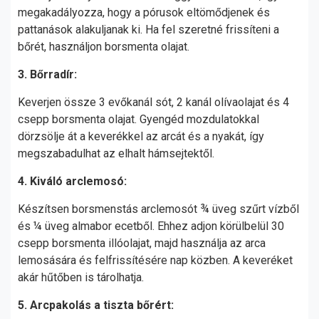
megakadályozza, hogy a pórusok eltömődjenek és
pattanások alakuljanak ki. Ha fel szeretné frissíteni a
bőrét, használjon borsmenta olajat.
3. Bőrradír:
Keverjen össze 3 evőkanál sót, 2 kanál olívaolajat és 4
csepp borsmenta olajat. Gyengéd mozdulatokkal
dörzsölje át a keverékkel az arcát és a nyakát, így
megszabadulhat az elhalt hámsejtektől.
4. Kiváló arclemosó:
Készítsen borsmenstás arclemosót ¾ üveg szűrt vízből
és ¼ üveg almabor ecetből. Ehhez adjon körülbelül 30
csepp borsmenta illóolajat, majd használja az arca
lemosására és felfrissítésére nap közben. A keveréket
akár hűtőben is tárolhatja.
5. Arcpakolás a tiszta bőrért: