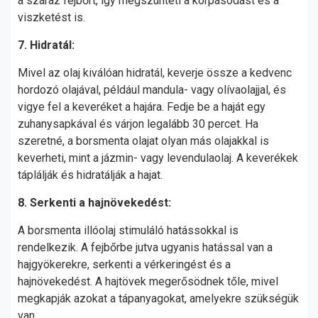
a száraz fejbőrt, így megszünteti a korpásodást és a
viszketést is.
7. Hidratál:
Mivel az olaj kiválóan hidratál, keverje össze a kedvenc
hordozó olajával, például mandula- vagy olívaolajjal, és
vigye fel a keveréket a hajára. Fedje be a haját egy
zuhanysapkával és várjon legalább 30 percet. Ha
szeretné, a borsmenta olajat olyan más olajakkal is
keverheti, mint a jázmin- vagy levendulaolaj. A keverékek
táplálják és hidratálják a hajat.
8. Serkenti a hajnövekedést:
A borsmenta illóolaj stimuláló hatássokkal is
rendelkezik. A fejbőrbe jutva ugyanis hatással van a
hajgyökerekre, serkenti a vérkeringést és a
hajnövekedést. A hajtövek megerősödnek tőle, mivel
megkapják azokat a tápanyagokat, amelyekre szükségük
van.