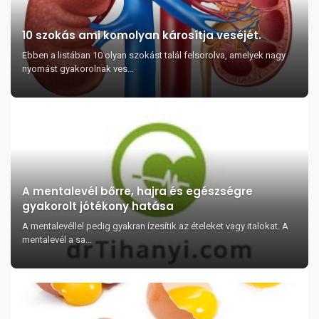
10 szokás ami komolyan károsítja veséjét.
Ebben a listában 10 olyan szokást talál felsorolva, amelyek nagy
nyomást gyakorolnak ves...
A mentalevél bőrre, hajra és egészségre
gyakorolt jótékony hatása
A mentalevéllel pedig gyakran ízesítik az ételeket vagy italokat. A
mentalevél a sa...