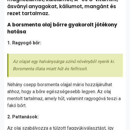
ásványi anyagokat, káliumot, mangánt és
rezet tartalmaz.
A borsmenta olaj bőrre gyakorolt jótékony
hatása
1. Ragyogó bőr:
Az olajat egy halványsárga színű növényből nyerik ki.
Borsmenta illata miatt hűt és felfrissít.
Néhány csepp borsmenta olajjal máris hozzájárulhat
ahhoz, hogy a bőre egészségesebb legyen. Az olaj
mentolt tartalmaz, amely hűt, valamint ragyogóvá teszi a
fakó bőrt.
2. Pattanások:
Az olaj szabályozza a túlzott faggyúkiválasztást, így