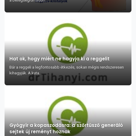
a betegségről tudun...
Hat ok, hogy miért ne hagyja ki a reggelit
Bár a reggeli a legfontosabb étkezés, sokan mégis rendszeresen
kihagyják. A kuta...
Gyógyír a kopaszodásra: a szőrtüsző generáló
sejtek új reményt hoznak