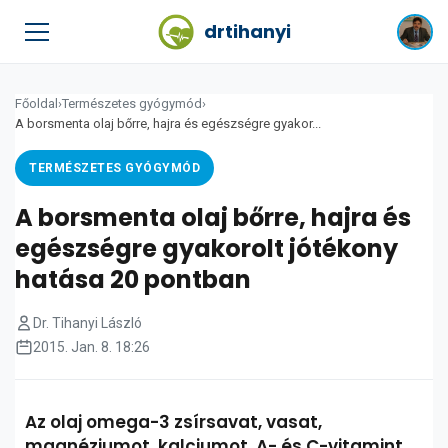
drtihanyi
Főoldal
›
Természetes gyógymód
›
A borsmenta olaj bőrre, hajra és egészségre gyakor...
TERMÉSZETES GYÓGYMÓD
A borsmenta olaj bőrre, hajra és
egészségre gyakorolt jótékony
hatása 20 pontban
Dr. Tihanyi László
2015. Jan. 8. 18:26
Az olaj omega-3 zsírsavat, vasat,
magnéziumot, kalciumot, A- és C-vitamint,