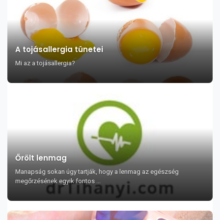
A tojásallergia tünetei
Mi az a tojásallergia?
Őrölt lenmag
Manapság sokan úgy tartják, hogy a lenmag az egészség
megőrzésének egyik fontos ...