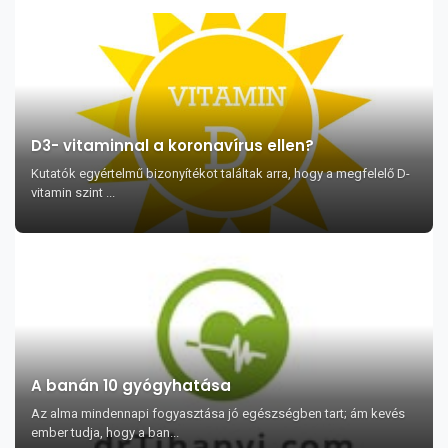
D3- vitaminnal a koronavírus ellen?
Kutatók egyértelmű bizonyítékot találtak arra, hogy a megfelelő D-
vitamin szint ...
A banán 10 gyógyhatása
Az alma mindennapi fogyasztása jó egészségben tart; ám kevés
ember tudja, hogy a ban...