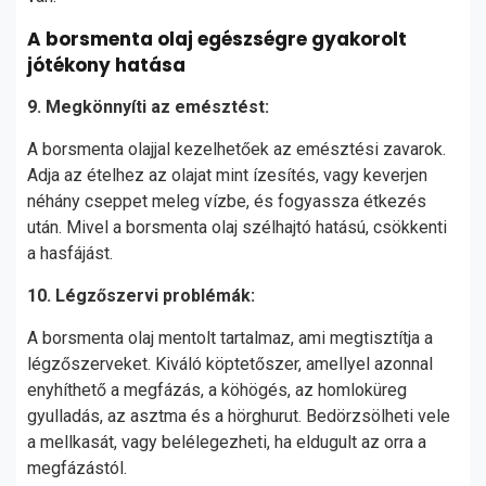
A borsmenta olaj egészségre gyakorolt
jótékony hatása
9. Megkönnyíti az emésztést:
A borsmenta olajjal kezelhetőek az emésztési zavarok.
Adja az ételhez az olajat mint ízesítés, vagy keverjen
néhány cseppet meleg vízbe, és fogyassza étkezés
után. Mivel a borsmenta olaj szélhajtó hatású, csökkenti
a hasfájást.
10. Légzőszervi problémák:
A borsmenta olaj mentolt tartalmaz, ami megtisztítja a
légzőszerveket. Kiváló köptetőszer, amellyel azonnal
enyhíthető a megfázás, a köhögés, az homloküreg
gyulladás, az asztma és a hörghurut. Bedörzsölheti vele
a mellkasát, vagy belélegezheti, ha eldugult az orra a
megfázástól.