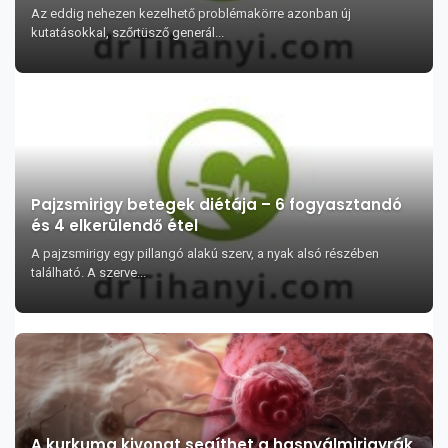
Az eddig nehezen kezelhető problémakörre azonban új
kutatásokkal, szőrtüsző generál...
Pajzsmirigy betegek diétája – 6 fogyasztandó
és 4 elkerülendő étel
A pajzsmirigy egy pillangó alakú szerv, a nyak alsó részében
található. A szerve...
A kurkuma kivonat segíthet a hasnyálmirigyrák