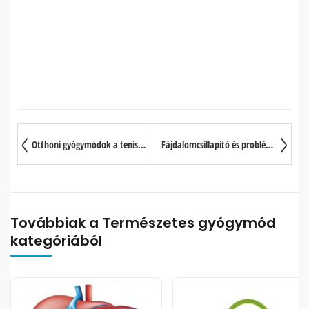
Otthoni gyógymódok a teniszkönyök kezelésére
Fájdalomcsillapító és problémaűző akupresszúrás pontok
Továbbiak a Természetes gyógymód
kategóriából