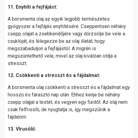
11. Enyhíti a fejfájást:
A borsmenta olaj az egyik legjobb természetes
gyógyszer a fejfájás enyhítésére. Cseppentsen néhány
csepp olajat a zsebkendőjére vagy dörzsölje be vele a
csuklóját, és lélegezze be az olaj illatát, hogy
megszabaduljon a fejfájástól. A migrén is
megszüntethető vele, mivel az olaj kiválóan oldja a
stresszt.
12. Csökkenti a stresszt és a fájdalmat:
A borsmenta olaj csökkenti a stresszt és a fájdalmat egy
hosszú és fárasztó nap után. Ehhez kenje be néhány
csepp olajjal a testét, és vegyen egy fürdőt. Az olaj nem
csak felfrissíti, de nyugtatja is, így megszűnik a
fájdalom.
13. Vírusölő: