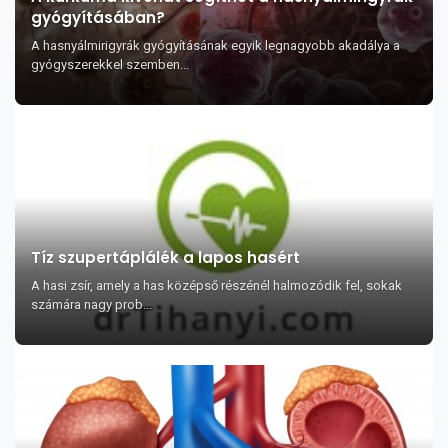
gyógyításában?
A hasnyálmirigyrák gyógyításának egyik legnagyobb akadálya a
gyógyszerekkel szemben...
Tíz szupertáplálék a lapos hasért
A hasi zsír, amely a has középső részénél halmozódik fel, sokak
számára nagy prob...