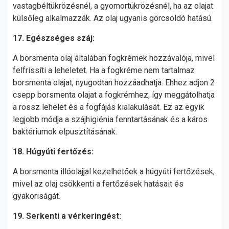
vastagbéltükrözésnél, a gyomortükrözésnél, ha az olajat
külsőleg alkalmazzák. Az olaj ugyanis görcsoldó hatású.
17. Egészséges száj:
A borsmenta olaj általában fogkrémek hozzávalója, mivel
felfrissíti a leheletet. Ha a fogkréme nem tartalmaz
borsmenta olajat, nyugodtan hozzáadhatja. Ehhez adjon 2
csepp borsmenta olajat a fogkrémhez, így meggátolhatja
a rossz lehelet és a fogfájás kialakulását. Ez az egyik
legjobb módja a szájhigiénia fenntartásának és a káros
baktériumok elpusztításának.
18. Húgyúti fertőzés:
A borsmenta illóolajjal kezelhetőek a húgyúti fertőzések,
mivel az olaj csökkenti a fertőzések hatásait és
gyakoriságát.
19. Serkenti a vérkeringést: