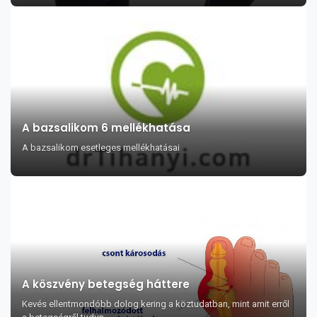
A bazsalikom 6 mellékhatása
A bazsalikom esetleges mellékhatásai
A köszvény betegség háttere
Kevés ellentmondóbb dolog kering a köztudatban, mint amit erről