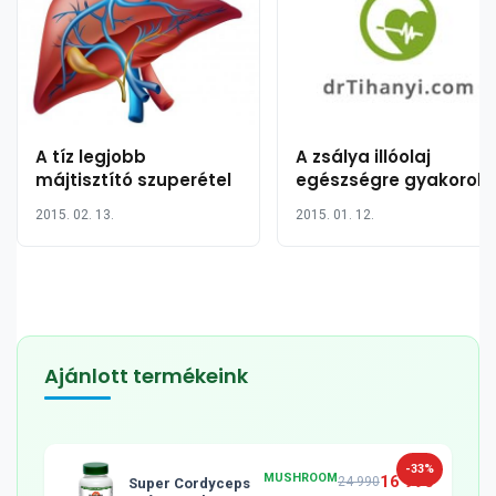
A tíz legjobb
A zsálya illóolaj
májtisztító szuperétel
egészségre gyakorolt
jótékony hatása 10
2015. 02. 13.
2015. 01. 12.
pontban
Ajánlott termékeink
-33%
MUSHROOM
16 990
24 990
Super Cordyceps