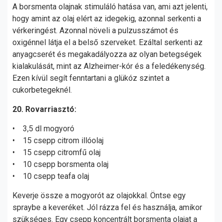
A borsmenta olajnak stimuláló hatása van, ami azt jelenti,
hogy amint az olaj elért az idegekig, azonnal serkenti a
vérkeringést. Azonnal növeli a pulzusszámot és
oxigénnel látja el a belső szerveket. Ezáltal serkenti az
anyagcserét és megakadályozza az olyan betegségek
kialakulását, mint az Alzheimer-kór és a feledékenység.
Ezen kívül segít fenntartani a glükóz szintet a
cukorbetegeknél.
20. Rovarriasztó:
• 3,5 dl mogyoró
• 15 csepp citrom illóolaj
• 15 csepp citromfű olaj
• 10 csepp borsmenta olaj
• 10 csepp teafa olaj
Keverje össze a mogyorót az olajokkal. Öntse egy
spraybe a keveréket. Jól rázza fel és használja, amikor
szükséges. Egy csepp koncentrált borsmenta olajat a