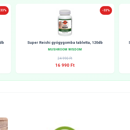
-33%
-33%
db
Super Reishi gyógygomba tabletta, 120db
MUSHROOM WISDOM
24 990 Ft
16 990 Ft