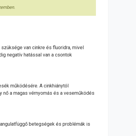
szemben.
szüksége van cinkre és fluoridra, mivel
dig negatív hatással van a csontok
esék működésére. A cinkhiánytól
, így nő a magas vérnyomás és a veseműködés
 hangulatfüggő betegségek és problémák is