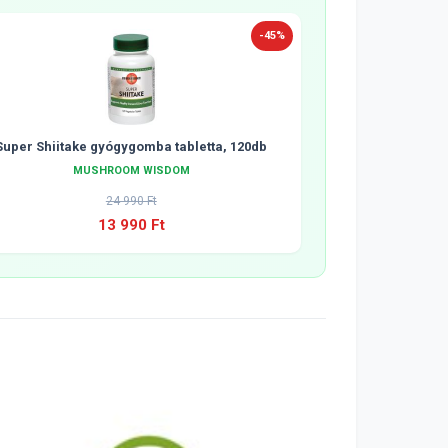
-45%
Super Shiitake gyógygomba tabletta, 120db
MUSHROOM WISDOM
24 990 Ft
13 990 Ft