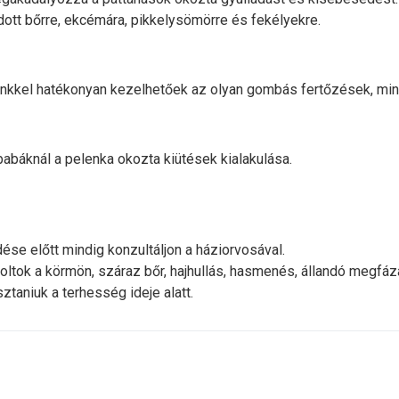
dott bőrre, ekcémára, pikkelysömörre és fekélyekre.
cinkkel hatékonyan kezelhetőek az olyan gombás fertőzések, min
abáknál a pelenka okozta kiütések kialakulása.
se előtt mindig konzultáljon a háziorvosával.
oltok a körmön, száraz bőr, hajhullás, hasmenés, állandó megfáz
taniuk a terhesség ideje alatt.