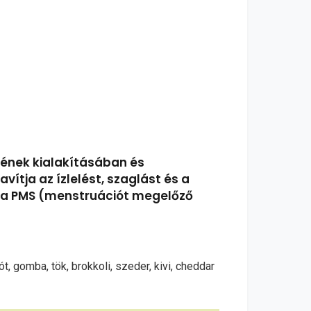
gének kialakításában és
vítja az ízlelést, szaglást és a
ti a PMS (menstruációt megelőző
, gomba, tök, brokkoli, szeder, kivi, cheddar