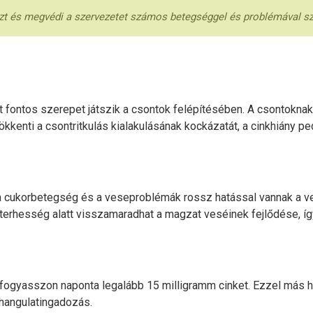
szt és megvédi a szervezetet számos betegséggel és problémával 
 fontos szerepet játszik a csontok felépítésében. A csontoknak 
kkenti a csontritkulás kialakulásának kockázatát, a cinkhiány pe
 cukorbetegség és a veseproblémák rossz hatással vannak a v
nt terhesség alatt visszamaradhat a magzat veséinek fejlődése
ak fogyasszon naponta legalább 15 milligramm cinket. Ezzel más
 hangulatingadozás.