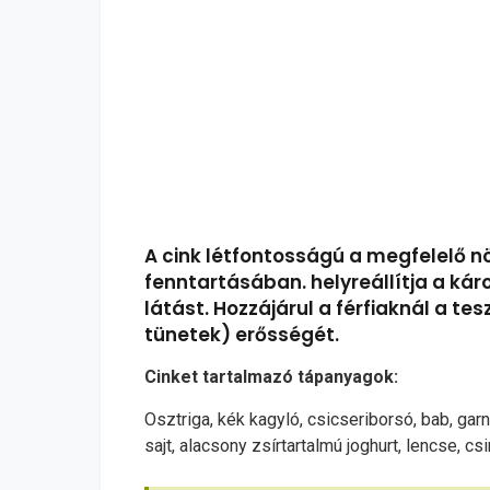
A cink létfontosságú a megfelelő n
fenntartásában. helyreállítja a káro
látást. Hozzájárul a férfiaknál a 
tünetek) erősségét.
Cinket tartalmazó tápanyagok:
Osztriga, kék kagyló, csicseriborsó, bab, gar
sajt, alacsony zsírtartalmú joghurt, lencse, cs