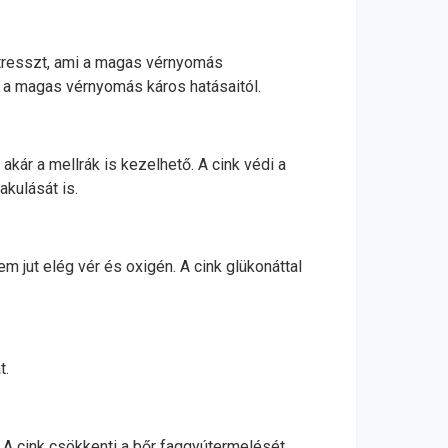
stresszt, ami a magas vérnyomás
at a magas vérnyomás káros hatásaitól.
kár a mellrák is kezelhető. A cink védi a
akulását is.
m jut elég vér és oxigén. A cink glükonáttal
t.
A cink csökkenti a bőr faggyútermelését,