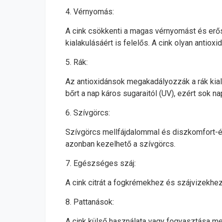
4. Vérnyomás:
A cink csökkenti a magas vérnyomást és erős
kialakulásáért is felelős. A cink olyan antio
5. Rák:
Az antioxidánsok megakadályozzák a rák kiala
bőrt a nap káros sugaraitól (UV), ezért sok na
6. Szívgörcs:
Szívgörcs mellfájdalommal és diszkomfort-érzé
azonban kezelhető a szívgörcs.
7. Egészséges száj:
A cink citrát a fogkrémekhez és szájvizekhe
8. Pattanások:
A cink külső használata vagy fogyasztása me