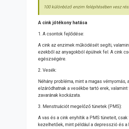
100 különböző enzim felépítésében vesz ré
A cink jótékony hatása
1. A csontok fejlődése:
A cink az enzimek működését segíti, valamint
ezekből az anyagokból épülnek fel. A cink csö
egészségére.
2. Vesék:
Néhány probléma, mint a magas vérnyomás, a
elzáródhatnak a vesékbe tartó erek, valami
zavarának kockázata.
3. Menstruációt megelőző tünetek (PMS):
A vas és a cink enyhítik a PMS tüneteit, cs
kezelhetőek, mint például a depresszió és a