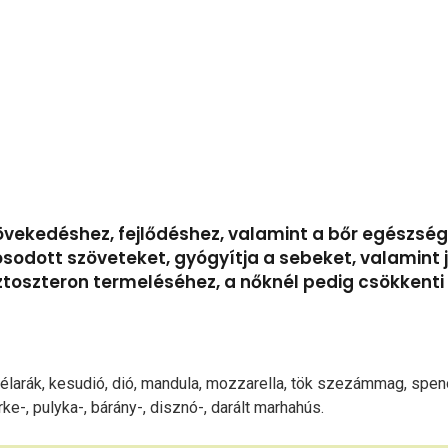
övekedéshez, fejlődéshez, valamint a bőr egészsé
sodott szöveteket, gyógyítja a sebeket, valamint ja
tesztoszteron termeléséhez, a nőknél pedig csökken
nélarák, kesudió, dió, mandula, mozzarella, tök szezámmag, spenót
irke-, pulyka-, bárány-, disznó-, darált marhahús.