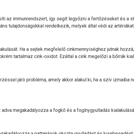
íti az immunrendszert, így segít legyőzni a fertőzéseket és a 
xidáns tulajdonságokkal rendelkezik, melyek által védi az artériák
kulását. Ha a sejtek megfelelő cinkmennyiséghez jutnak hozzá, a
pkrém tartalmaz cink-oxidot. Ezáltal a cink megelőzi a bőrrák kial
ssel járó probléma, amely akkor alakul ki, ha a szív izmaiba ne
z adva megakadályozza a fogkő és a fogínygyulladás kialakulásá
gakadályozza a pattanások okozta gyulladást és kisebesedést. 