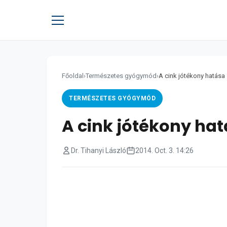
Főoldal
›
Természetes gyógymód
›
A cink jótékony hatása
TERMÉSZETES GYÓGYMÓD
A cink jótékony ha
Dr. Tihanyi László
2014. Oct. 3. 14:26