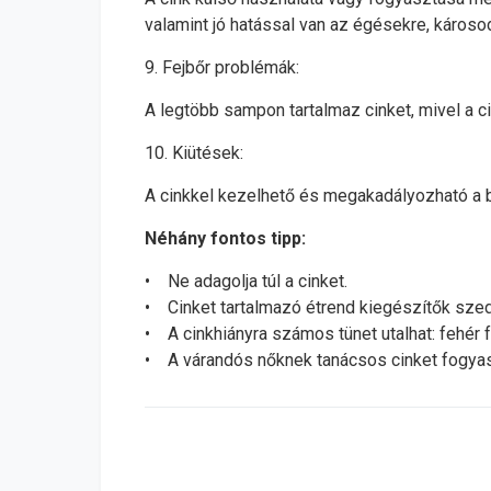
valamint jó hatással van az égésekre, károso
9. Fejbőr problémák:
A legtöbb sampon tartalmaz cinket, mivel a 
10. Kiütések:
A cinkkel kezelhető és megakadályozható a b
Néhány fontos tipp:
• Ne adagolja túl a cinket.
• Cinket tartalmazó étrend kiegészítők szedé
• A cinkhiányra számos tünet utalhat: fehér f
• A várandós nőknek tanácsos cinket fogyasz