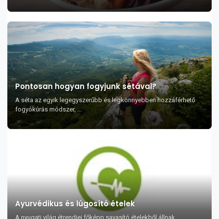
Pontosan hogyan fogyjunk sétával?
A séta az egyik legegyszerűbb és legkönnyebben hozzáférhető
fogyókúrás módszer, ...
Ayurvédikus és lúgosító ételek
A nyugati világ étrendjei főképp savasító ételekből állnak,