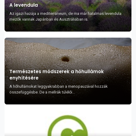
A levendula
Az igazi hazája a mediterráneum, de ma már hatalmas levendula
mezők vannak Japánban és Ausztráliában is.
Természetes módszerek a hőhullámok
enyhítésére
A hőhullámokat leggyakrabban a menopauzával hozzák
összefüggésbe. De a mellrák túlélői...