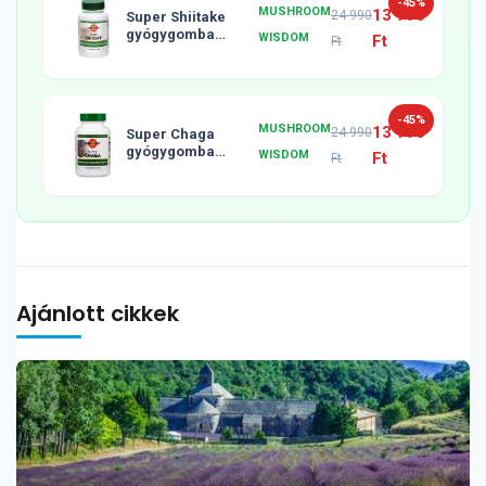
-45%
MUSHROOM
13 990
24 990
Super Shiitake
gyógygomba
WISDOM
Ft
Ft
tabletta, 120db
-45%
MUSHROOM
13 990
24 990
Super Chaga
gyógygomba
WISDOM
Ft
Ft
tabletta, 120db
Ajánlott cikkek