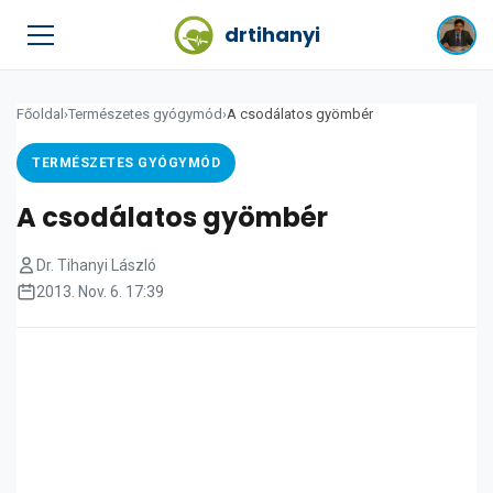
drtihanyi
Főoldal
›
Természetes gyógymód
›
A csodálatos gyömbér
TERMÉSZETES GYÓGYMÓD
A csodálatos gyömbér
Dr. Tihanyi László
2013. Nov. 6. 17:39