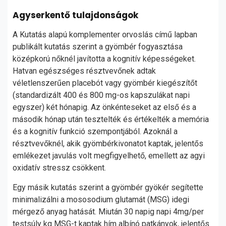
Agyserkentő tulajdonságok
A Kutatás alapú komplementer orvoslás című lapban
publikált kutatás szerint a gyömbér fogyasztása
középkorú nőknél javította a kognitív képességeket.
Hatvan egészséges résztvevőnek adtak
véletlenszerűen placebót vagy gyömbér kiegészítőt
(standardizált 400 és 800 mg-os kapszulákat napi
egyszer) két hónapig. Az önkénteseket az első és a
második hónap után tesztelték és értékelték a memória
és a kognitív funkció szempontjából. Azoknál a
résztvevőknél, akik gyömbérkivonatot kaptak, jelentős
emlékezet javulás volt megfigyelhető, emellett az agyi
oxidatív stressz csökkent.
Egy másik kutatás szerint a gyömbér gyökér segítette
minimalizálni a mososodium glutamát (MSG) idegi
mérgező anyag hatását. Miután 30 napig napi 4mg/per
testsúly kg MSG-t kaptak hím albínó patkányok, jelentős