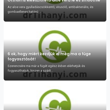
Otthon is elkészíthető aloe vera lé és smoothie
Az aloe vera gyulladáscsökkentő, vírusölő, antibakteriális, és
gombaellenes hatású....
6 ok, hogy miért kezdjük el még ma a füge
fogyasztását!
Szerencsére ma már a fügét egész évben elérhetjük és
fogyaszthatjuk, hiszen a szárít...