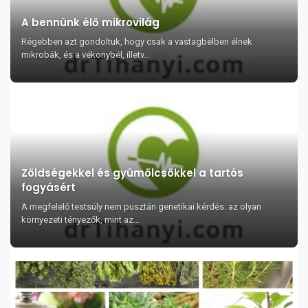
A bennünk élő mikrovilág
Régebben azt gondoltuk, hogy csak a vastagbélben élnek
mikrobák, és a vékonybél, illetv...
Zöldségekkel és gyümölcsökkel a tartós
fogyásért
A megfelelő testsúly nem pusztán genetikai kérdés: az olyan
környezeti tényezők, mint az...