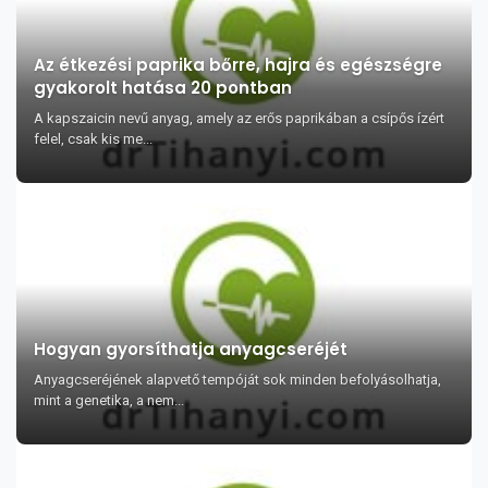
Az étkezési paprika bőrre, hajra és egészségre
gyakorolt hatása 20 pontban
A kapszaicin nevű anyag, amely az erős paprikában a csípős ízért
felel, csak kis me...
Hogyan gyorsíthatja anyagcseréjét
Anyagcseréjének alapvető tempóját sok minden befolyásolhatja,
mint a genetika, a nem...