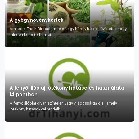
A gyógynövénykertek
Amikor a Frank Birodalom feje Nagy Károly kötelezővé tette, hogy
minden kolostorban lét...
A fenyő illóolaj jótékony hatása és használata
14 pontban
A fenyő illóolaj olyan színtelen vagy világossárga olaj, amely
jótékony hatásokkal rendelk...