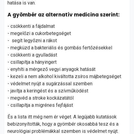
hatása is van.
A gyömbér az alternatív medicina szerint:
- csökkenti a fájdalmat
- megelőzi a cukorbetegséget
- segít legyőzni a rákot
- megküzd a bakteriális és gombás fertőzésekkel
- csökkenti a gyulladást
- csillapítja a hányingert
- enyhíti a mérgező vegyi anyagok hatását
- kezeli a nem alkohol kiváltotta zsíros májbetegséget
- védelmet nyújt a sugárzással szemben
- javítja a keringést és a szívműködést
- megvéd a stroke kockázatától
- csillapítja a migrénes fejfájást
És a lista itt még nem ér véget. A legújabb kutatások
bebizonyították, hogy a gyömbér okosabbá tesz és a
neurológiai problémákkal szemben is védelmet nyújt.