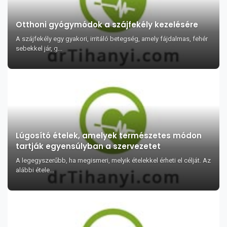
Otthoni gyógymódok a szájfekély kezelésére
A szájfekély egy gyakori, irritáló betegség, amely fájdalmas, fehér
sebekkel jár, g...
Lúgosító ételek, amelyek természetes módon
tartják egyensúlyban a szervezetet
A legegyszerűbb, ha megismeri, melyik ételekkel érheti el célját. Az
alábbi étele...