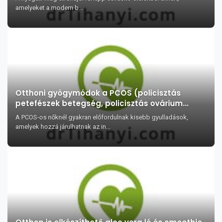
amelyeket a modern b...
Otthoni gyógymódok a PCOS (policisztás
petefészek betegség, policisztás ovárium
szindróma) kezelésében
A PCOS-os nőknél gyakran előfordulnak kisebb gyulladások,
amelyek hozzá járulhatnak az in...