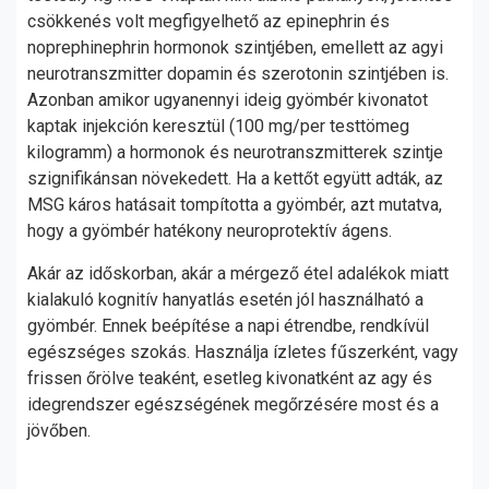
csökkenés volt megfigyelhető az epinephrin és
noprephinephrin hormonok szintjében, emellett az agyi
neurotranszmitter dopamin és szerotonin szintjében is.
Azonban amikor ugyanennyi ideig gyömbér kivonatot
kaptak injekción keresztül (100 mg/per testtömeg
kilogramm) a hormonok és neurotranszmitterek szintje
szignifikánsan növekedett. Ha a kettőt együtt adták, az
MSG káros hatásait tompította a gyömbér, azt mutatva,
hogy a gyömbér hatékony neuroprotektív ágens.
Akár az időskorban, akár a mérgező étel adalékok miatt
kialakuló kognitív hanyatlás esetén jól használható a
gyömbér. Ennek beépítése a napi étrendbe, rendkívül
egészséges szokás. Használja ízletes fűszerként, vagy
frissen őrölve teaként, esetleg kivonatként az agy és
idegrendszer egészségének megőrzésére most és a
jövőben.