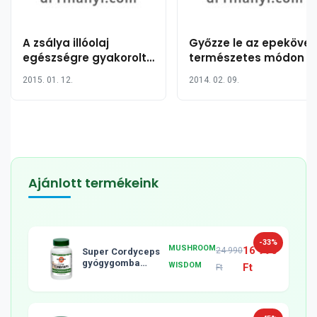
A zsálya illóolaj
Győzze le az epekövet
egészségre gyakorolt
természetes módon
jótékony hatása 10
2015. 01. 12.
2014. 02. 09.
pontban
Ajánlott termékeink
-33%
MUSHROOM
16 990
24 990
Super Cordyceps
gyógygomba
WISDOM
Ft
Ft
tabletta, 120db