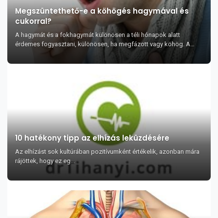
Megszüntethető-e a köhögés hagymával és
cukorral?
A hagymát és a fokhagymát különösen a téli hónapok alatt
érdemes fogyasztani, különösen, ha megfázott vagy köhög. A
hagyma enyhébben hat, mint a fokhagym...
10 hatékony tipp az elhízás leküzdésére
Az elhízást sok kultúrában pozitívumként értékelik, azonban mára
rájöttek, hogy ez eg...