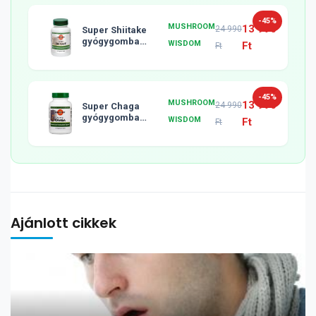
-45%
MUSHROOM
13 990
24 990
Super Shiitake
gyógygomba
WISDOM
Ft
Ft
tabletta, 120db
-45%
MUSHROOM
13 990
24 990
Super Chaga
gyógygomba
WISDOM
Ft
Ft
tabletta, 120db
Ajánlott cikkek