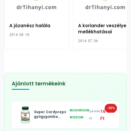
A józanész halála
A koriander veszélyes
mellékhatásai
2014. 08. 18.
2014. 07. 06.
Ajánlott termékeink
-33%
MUSHROOM
16 990
24 990
Super Cordyceps
gyógygomba
WISDOM
Ft
Ft
tabletta, 120db