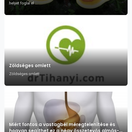
helyet foglal el ...
Zöldséges omlett
Zöldséges omlett
Miért fontos a vastagbél méregtelenítése és
hogyan segíthet ez a négy összetevős almás-