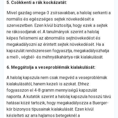
5. Csökkenti a rák kockázatát:
Mivel gazdag omega-3 zsírsavakban, a halolaj serkenti a
normális és egészséges sejtek növekedését a
szervezetben. Ezen kívül biztosítja, hogy ezek a sejtek
ne rákosodjanak el. A tanulmányok szerint a halolaj
képes felismerni az abnormális sejtnövekedést és
megakadályozni az érintett sejtek növekedését. Ha a
kapszulát rendszeresen fogyasztja, megakadályozhatja
a mell-, végbél- és méhnyálkahártya-rák kialakulását.
6. Meggátolja a veseproblémák kialakulását:
A halolaj kapszula nem csak megvéd a veseproblémák
kialakulásától, hanem kezeli is azokat. Ehhez
fogyasszon el 4-8 gramm mennyiségű kapszulát
naponta. A kutatók szerint a halolaj kapszula hosszú távú
hatásai közé tartozik, hogy megakadályozza a Buerger-
kór bizonyos típusainak kialakulását. Ezen kívül
késlelteti az arra hajlamos betegeknél a