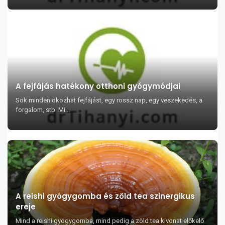
A fejfájás hatékony otthoni gyógymódjai
Sok minden okozhat fejfájást, egy rossz nap, egy veszekedés, a
forgalom, stb. Mi...
A reishi gyógygomba és zöld tea szinergikus
ereje
Mind a reishi gyógygomba, mind pedig a zöld tea kivonat előkelő