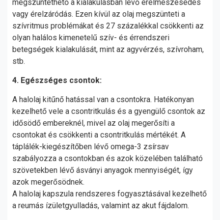
megszüntethető a kialakulásban lévő érelmeszesedés
vagy érelzáródás. Ezen kívül az olaj megszünteti a
szívritmus problémákat és 27 százalékkal csökkenti az
olyan halálos kimenetelű szív- és érrendszeri
betegségek kialakulását, mint az agyvérzés, szívroham,
stb.
4. Egészséges csontok:
A halolaj kitűnő hatással van a csontokra. Hatékonyan
kezelhető vele a csontritkulás és a gyengülő csontok az
idősödő embereknél, mivel az olaj megerősíti a
csontokat és csökkenti a csontritkulás mértékét. A
táplálék-kiegészítőben lévő omega-3 zsírsav
szabályozza a csontokban és azok közelében található
szövetekben lévő ásványi anyagok mennyiségét, így
azok megerősödnek.
A halolaj kapszula rendszeres fogyasztásával kezelhető
a reumás ízületgyulladás, valamint az akut fájdalom.