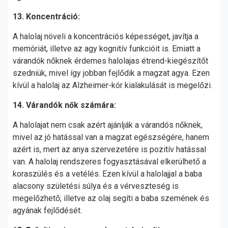
13. Koncentráció:
A halolaj növeli a koncentrációs képességet, javítja a
memóriát, illetve az agy kognitív funkcióit is. Emiatt a
várandók nőknek érdemes halolajas étrend-kiegészítőt
szedniük, mivel így jobban fejlődik a magzat agya. Ezen
kívül a halolaj az Alzheimer-kór kialakulását is megelőzi.
14. Várandók nők számára:
A halolajat nem csak azért ajánlják a várandós nőknek,
mivel az jó hatással van a magzat egészségére, hanem
azért is, mert az anya szervezetére is pozitív hatással
van. A halolaj rendszeres fogyasztásával elkerülhető a
koraszülés és a vetélés. Ezen kívül a halolajjal a baba
alacsony születési súlya és a vérveszteség is
megelőzhető; illetve az olaj segíti a baba szemének és
agyának fejlődését.