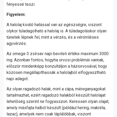
fényessé teszi.
Figyelem:
A halolaj kiváló hatással van az egészségre, viszont
olykor túladagolható a halolaj is. A túladagoláskor olyan
tünetek lépnek fel, mint a vérzés, és a vérömléses
agyvérzés.
Az omega-3 zsírsav napi beviteli értéke maximum 3000
mg. Azonban fontos, hogyha orvosi problémái vannak,
először mindenképp konzultáljon a háziorvosával, hogy
közösen megállapíthassák a halolajból elfogyasztható
napi adagot.
Az olyan ragadozó halak, mint a cápa, méreganyagokat
tartalmazhat, ezért ragadozó halakból készült halolajat
lehetőség szerint ne fogyasszon. Keressen olyan olajat,
amely másfajta halból készült (például hering, makréla,
lazac), amelyek nem csak táplálóbbak, viszont