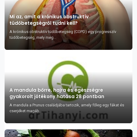
Mi az, amit a krónikus obstruktív
tüdőbetegségről tudni kell?
A krónikus obstruktív tüdőbetegség (COPD) egy progresszív
tüdőbetegség, mely meg...
A mandula bőrre, hajra és egészségre
gyakorolt jótékony hatása 28 pontban
A mandula a Prunus családjába tartozik, amely főleg egy fákat és
cserjéket magáb...