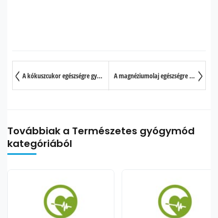
A kókuszcukor egészségre gyakorolt jótékony hatása 10 pontban
A magnéziumolaj egészségre gyakorolt jótékony hatása 10 pontban
Továbbiak a Természetes gyógymód
kategóriából