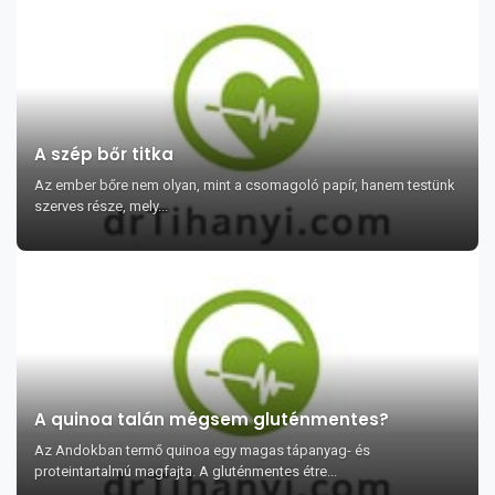
A szép bőr titka
Az ember bőre nem olyan, mint a csomagoló papír, hanem testünk
szerves része, mely...
A quinoa talán mégsem gluténmentes?
Az Andokban termő quinoa egy magas tápanyag- és
proteintartalmú magfajta. A gluténmentes étre...