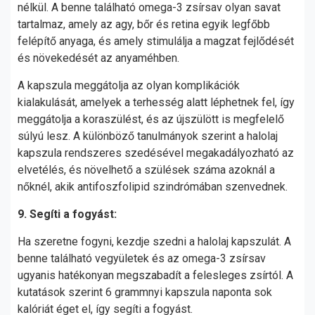
nélkül. A benne található omega-3 zsírsav olyan savat
tartalmaz, amely az agy, bőr és retina egyik legfőbb
felépítő anyaga, és amely stimulálja a magzat fejlődését
és növekedését az anyaméhben.
A kapszula meggátolja az olyan komplikációk
kialakulását, amelyek a terhesség alatt léphetnek fel, így
meggátolja a koraszülést, és az újszülött is megfelelő
súlyú lesz. A különböző tanulmányok szerint a halolaj
kapszula rendszeres szedésével megakadályozható az
elvetélés, és növelhető a szülések száma azoknál a
nőknél, akik antifoszfolipid szindrómában szenvednek.
9. Segíti a fogyást:
Ha szeretne fogyni, kezdje szedni a halolaj kapszulát. A
benne található vegyületek és az omega-3 zsírsav
ugyanis hatékonyan megszabadít a felesleges zsírtól. A
kutatások szerint 6 grammnyi kapszula naponta sok
kalóriát éget el, így segíti a fogyást.