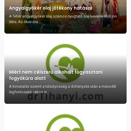
Angyalgyökér olaj jótékony hatásai
A fehér angyalgyökér olaj számos nyugtató olaj keverékéből jön
létre. Az ókor óta ...
Miért nem célszerű alkoholt fogyasztani
fogyókúra alatt
A kimutatás szerint a túlsúlyosság a dohányzás után a második
legfontosabb rákos m...