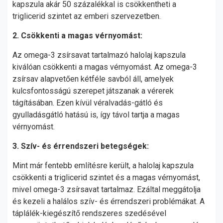
kapszula akár 50 százalékkal is csökkentheti a
triglicerid szintet az emberi szervezetben.
2. Csökkenti a magas vérnyomást:
Az omega-3 zsírsavat tartalmazó halolaj kapszula
kiválóan csökkenti a magas vérnyomást. Az omega-3
zsírsav alapvetően kétféle savból áll, amelyek
kulcsfontosságú szerepet játszanak a vérerek
tágításában. Ezen kívül véralvadás-gátló és
gyulladásgátló hatású is, így távol tartja a magas
vérnyomást.
3. Szív- és érrendszeri betegségek:
Mint már fentebb említésre került, a halolaj kapszula
csökkenti a triglicerid szintet és a magas vérnyomást,
mivel omega-3 zsírsavat tartalmaz. Ezáltal meggátolja
és kezeli a halálos szív- és érrendszeri problémákat. A
táplálék-kiegészítő rendszeres szedésével