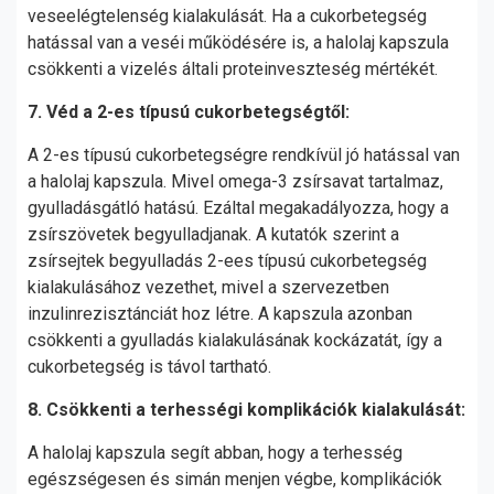
veseelégtelenség kialakulását. Ha a cukorbetegség
hatással van a veséi működésére is, a halolaj kapszula
csökkenti a vizelés általi proteinveszteség mértékét.
7. Véd a 2-es típusú cukorbetegségtől:
A 2-es típusú cukorbetegségre rendkívül jó hatással van
a halolaj kapszula. Mivel omega-3 zsírsavat tartalmaz,
gyulladásgátló hatású. Ezáltal megakadályozza, hogy a
zsírszövetek begyulladjanak. A kutatók szerint a
zsírsejtek begyulladás 2-ees típusú cukorbetegség
kialakulásához vezethet, mivel a szervezetben
inzulinrezisztánciát hoz létre. A kapszula azonban
csökkenti a gyulladás kialakulásának kockázatát, így a
cukorbetegség is távol tartható.
8. Csökkenti a terhességi komplikációk kialakulását:
A halolaj kapszula segít abban, hogy a terhesség
egészségesen és simán menjen végbe, komplikációk