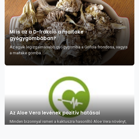
Mi is az a D-frakció a maitake
gyógygombában?
Az egyik legizgalmasabb gyógygomba a Grifola frondosa, vagyis
a maitake gomba.
Az Aloe Vera levének pozitív hatásai
Minden bizonnyal ismeri a kaktuszra hasonlító Aloe Vera növényt,
melyet bármelyik kert...