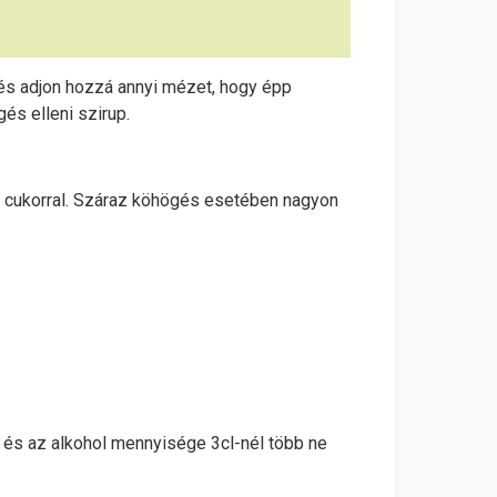
 és adjon hozzá annyi mézet, hogy épp
és elleni szirup.
és cukorral. Száraz köhögés esetében nagyon
k és az alkohol mennyisége 3cl-nél több ne