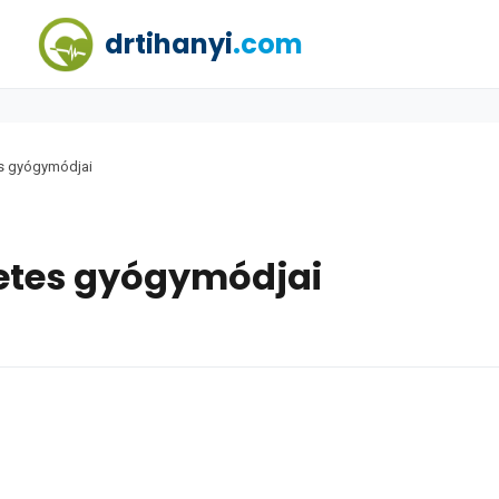
drtihanyi
.com
s gyógymódjai
etes gyógymódjai