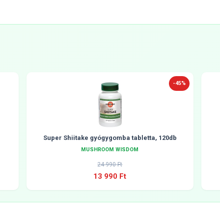
-45%
Super Shiitake gyógygomba tabletta, 120db
MUSHROOM WISDOM
24 990 Ft
13 990 Ft