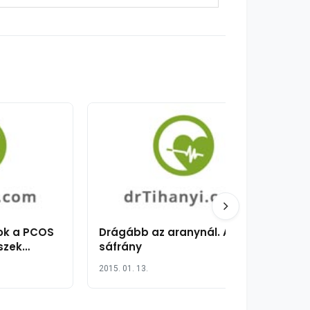
ok a PCOS
Drágább az aranynál. A
szek
sáfrány
tás ovárium
2015. 01. 13.
sében