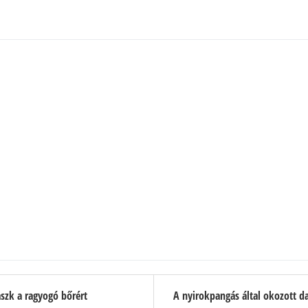
szk a ragyogó bőrért
A nyirokpangás által okozott d