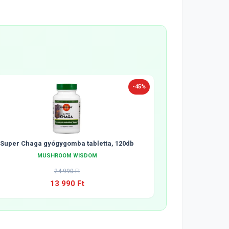
-45%
Super Chaga gyógygomba tabletta, 120db
MUSHROOM WISDOM
24 990 Ft
13 990 Ft