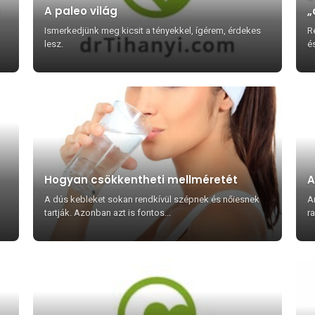
A paleo világ
„
Ismerkedjünk meg kicsit a tényekkel, ígérem, érdekes
R
lesz.
é
Hogyan csökkentheti mellméretét
A
A dús kebleket sokan rendkívül szépnek és nőiesnek
A
tartják. Azonban azt is fontos...
r