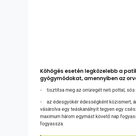
Köhögés esetén legközelebb a patik
gyógymódokat, amennyiben az orvo
- tisztítsa meg az orrüregét neti pottal, sós 
- az édesgyökér édességként közismert, ám 
vásárolva egy teáskanálnyit tegyen egy csész
maximum három egymást követő nap fogyassz
fogyassza.