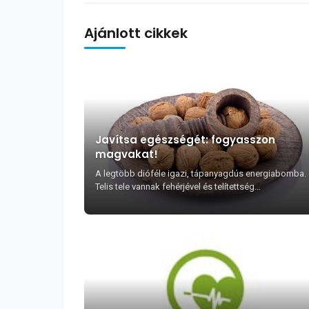
Ajánlott cikkek
Javítsa egészségét: fogyasszon
magvakat!
A legtöbb dióféle igazi, tápanyagdús energiabomba.
Telis tele vannak fehérjével és telítettség
érzetet,valamint elegendő „üzemanyagot” biztosítana
az ...