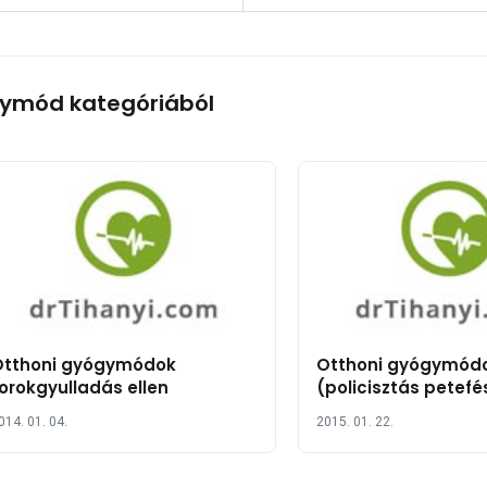
ymód kategóriából
Otthoni gyógymódok
Otthoni gyógymód
orokgyulladás ellen
(policisztás petefé
betegség, policisz
014. 01. 04.
2015. 01. 22.
szindróma) kezelé