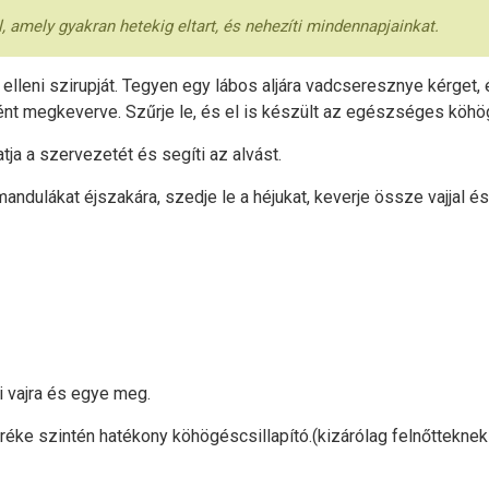
 amely gyakran hetekig eltart, és nehezíti mindennapjainkat.
lleni szirupját. Tegyen egy lábos aljára vadcseresznye kérget,
ént megkeverve. Szűrje le, és el is készült az egészséges köhög
a a szervezetét és segíti az alvást.
ndulákat éjszakára, szedje le a héjukat, keverje össze vajjal 
i vajra és egye meg.
réke szintén hatékony köhögéscsillapító.(kizárólag felnőttekne