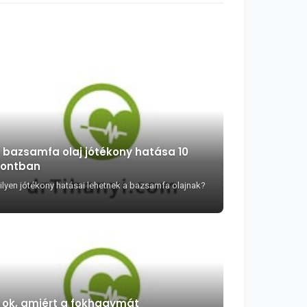
 bazsamfa olaj jótékony hatása 10
ontban
ilyen jótékony hatásai lehetnek a bazsamfa olajnak?
 ok, amiért a fokhagymát