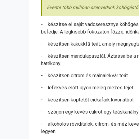
Évente több millióan szenvedünk köhögéstől,
- készítse el saját vadcseresznye köhögés e
befedje. A legkisebb fokozaton főzze, időnk
- készítsen kakukkfű teát, amely megnyugtatj
- készítsen mandulapasztát. Áztassa be a ma
hatékony.
- készítsen citrom és málnalekvár teát.
- lefekvés előtt igyon meleg mézes tejet.
- készítsen köptetőt cickafark kivonatból.
- szórjon egy kevés cukrot egy teáskanálny
- alkoholos röviditalok, citrom, és méz keve
legyen.