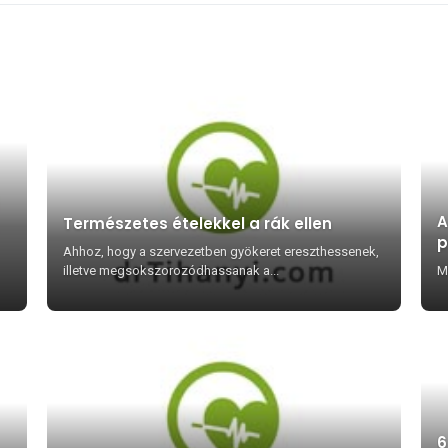
A
Természetes ételekkel a rák ellen
p
Ahhoz, hogy a szervezetben gyökeret ereszthessenek,
illetve megsokszorozódhassanak a...
M
k
6