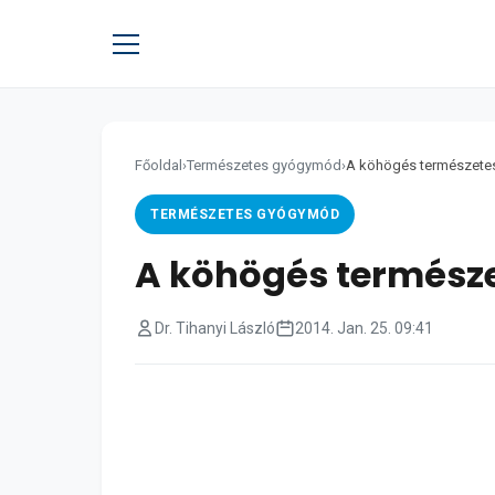
Főoldal
›
Természetes gyógymód
›
A köhögés természete
TERMÉSZETES GYÓGYMÓD
A köhögés termész
Dr. Tihanyi László
2014. Jan. 25. 09:41