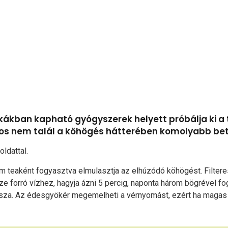
ákban kapható gyógyszerek helyett próbálja ki a 
s nem talál a köhögés hátterében komolyabb be
oldattal.
teaként fogyasztva elmulasztja az elhúzódó köhögést. Filtere
e forró vízhez, hagyja ázni 5 percig, naponta három bögrével f
a. Az édesgyökér megemelheti a vérnyomást, ezért ha magas 