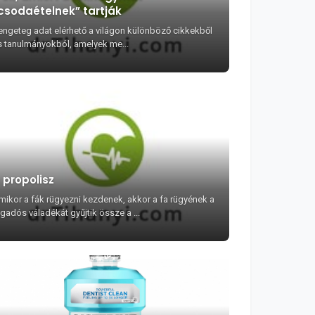
csodaételnek” tartják
engeteg adat elérhető a világon különböző cikkekből
s tanulmányokból, amelyek me...
 propolisz
mikor a fák rügyezni kezdenek, akkor a fa rügyének a
agadós váladékát gyűjtik össze a ...