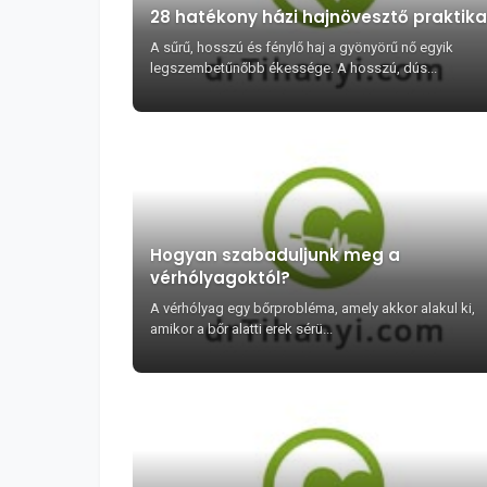
28 hatékony házi hajnövesztő praktika
A sűrű, hosszú és fénylő haj a gyönyörű nő egyik
legszembetűnőbb ékessége. A hosszú, dús...
Hogyan szabaduljunk meg a
vérhólyagoktól?
A vérhólyag egy bőrprobléma, amely akkor alakul ki,
amikor a bőr alatti erek sérü...