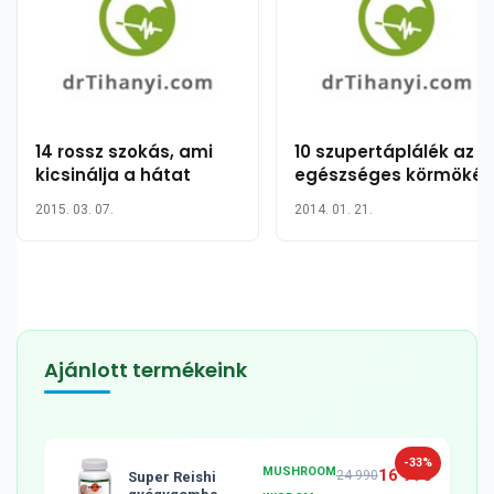
14 rossz szokás, ami
10 szupertáplálék az
kicsinálja a hátat
egészséges körmökér
2015. 03. 07.
2014. 01. 21.
Ajánlott termékeink
-33%
MUSHROOM
16 990
24 990
Super Reishi