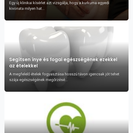
Egy új klinikai kísérlet azt vizsgálja, hogy a kurkuma egyedi
kivonata milyen hat...
Segítsen ínye és fogai egészségének ezekkel
az ételekkel
A megfelelő ételek fogyasztása hosszú távon igencsak jót tehet
szája egészségének megőrzésé...