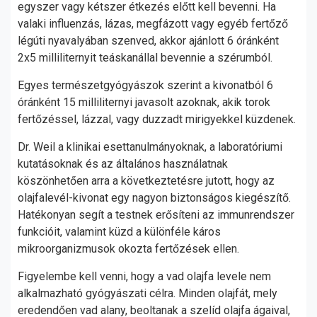
egyszer vagy kétszer étkezés előtt kell bevenni. Ha
valaki influenzás, lázas, megfázott vagy egyéb fertőző
légúti nyavalyában szenved, akkor ajánlott 6 óránként
2x5 milliliternyit teáskanállal bevennie a szérumból.
Egyes természetgyógyászok szerint a kivonatból 6
óránként 15 milliliternyi javasolt azoknak, akik torok
fertőzéssel, lázzal, vagy duzzadt mirigyekkel küzdenek.
Dr. Weil a klinikai esettanulmányoknak, a laboratóriumi
kutatásoknak és az általános használatnak
köszönhetően arra a következtetésre jutott, hogy az
olajfalevél-kivonat egy nagyon biztonságos kiegészítő.
Hatékonyan segít a testnek erősíteni az immunrendszer
funkcióit, valamint küzd a különféle káros
mikroorganizmusok okozta fertőzések ellen.
Figyelembe kell venni, hogy a vad olajfa levele nem
alkalmazható gyógyászati célra. Minden olajfát, mely
eredendően vad alany, beoltanak a szelíd olajfa ágaival,