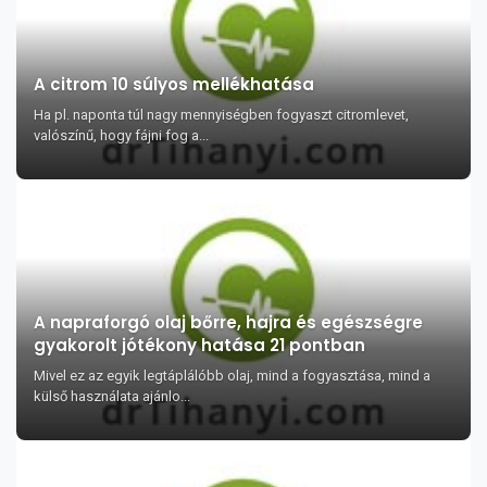
A citrom 10 súlyos mellékhatása
Ha pl. naponta túl nagy mennyiségben fogyaszt citromlevet,
valószínű, hogy fájni fog a...
A napraforgó olaj bőrre, hajra és egészségre
gyakorolt jótékony hatása 21 pontban
Mivel ez az egyik legtáplálóbb olaj, mind a fogyasztása, mind a
külső használata ajánlo...