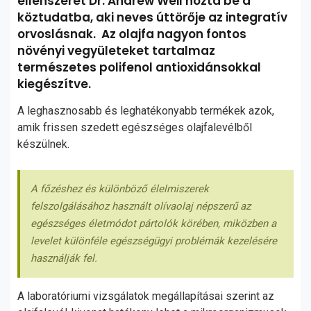
ellenszerét Dr. Andrew Weil hozta be a
köztudatba, aki neves úttörője az integratív
orvoslásnak. Az olajfa nagyon fontos
növényi vegyületeket tartalmaz
természetes polifenol antioxidánsokkal
kiegészítve.
A leghasznosabb és leghatékonyabb termékek azok,
amik frissen szedett egészséges olajfalevélből
készülnek.
A főzéshez és különböző élelmiszerek
felszolgálásához használt olívaolaj népszerű az
egészséges életmódot pártolók körében, miközben a
levelet különféle egészségügyi problémák kezelésére
használják fel.
A laboratóriumi vizsgálatok megállapításai szerint az