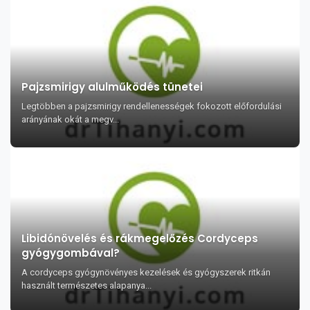
Pajzsmirigy alulműködés tünetei
Legtöbben a pajzsmirigy rendellenességek fokozott előfordulási
arányának okát a megv...
Libidónövelés és rákmegelőzés Cordyceps
gyógygombával?
A cordyceps gyógynövényes kezelések és gyógyszerek ritkán
használt természetes alapanya...