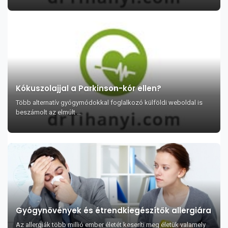
Kókuszolajjal a Parkinson-kór ellen?
Több alternatív gyógymódokkal foglalkozó külföldi weboldal is
beszámolt az elmúlt ...
Gyógynövények és étrendkiegészítők allergiára
Az allergiák több millió ember életét keseríti meg életük valamely