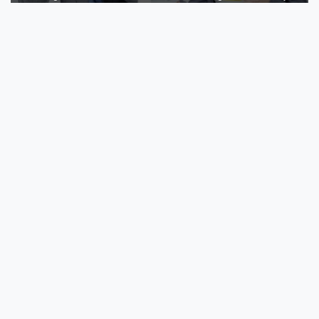
szakaszán, amely ál...
3 féle barna cukros arctisztító és azok jótékony
hatása
Mindegy, milyen a bőrtípusa, a barna cukros arctisztítót mindig
használhatja, mive...
A pattanásoktól a napégésig: gyakori nyári
problémák kezelése kókuszolajjal