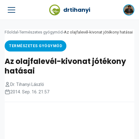
drtihanyi
Főoldal
›
Természetes gyógymód
›
Az olajfalevél-kivonat jótékony hatásai
TERMÉSZETES GYÓGYMÓD
Az olajfalevél-kivonat jótékony
hatásai
Dr. Tihanyi László
2014. Sep. 16. 21:57