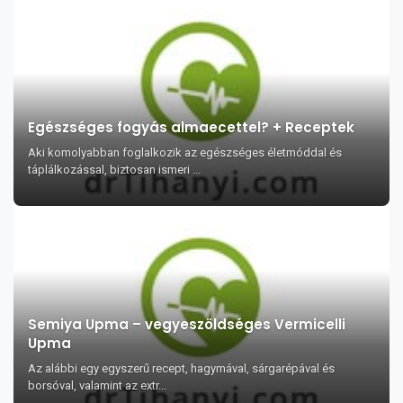
Egészséges fogyás almaecettel? + Receptek
Aki komolyabban foglalkozik az egészséges életmóddal és
táplálkozással, biztosan ismeri ...
Semiya Upma – vegyeszöldséges Vermicelli
Upma
Az alábbi egy egyszerű recept, hagymával, sárgarépával és
borsóval, valamint az extr...