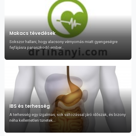
Makacs tévedések
Sokszor hallani, hogy alacsony vérnyomás miatt gyengeségre
fejfájásra panaszkodó ember...
IBS és terhesség
A terhesség egy izgalmas, sok változással járó időszak, és bizony
néha kellemetlen tünetek...