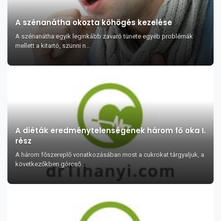
A szénanátha okozta köhögés kezelése
A szénanátha egyik leginkább zavaró tünete egyéb problémák
mellett a kitartó, szünni n...
A diéták eredménytelenségének három fő oka I.
rész
A három főszereplő vonatkozásában most a cukrokat tárgyaljuk, a
következőkben górcső ...