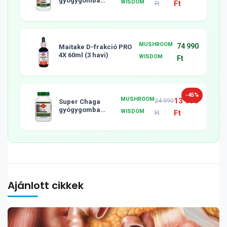
gyógygomba
WISDOM
Ft
Ft
tabletta, 120db
MUSHROOM
74 990
Maitake D-frakció PRO
4X 60ml (3 havi)
WISDOM
Ft
-45%
MUSHROOM
13 990
24 990
Super Chaga
gyógygomba
WISDOM
Ft
Ft
tabletta, 120db
Ajánlott cikkek