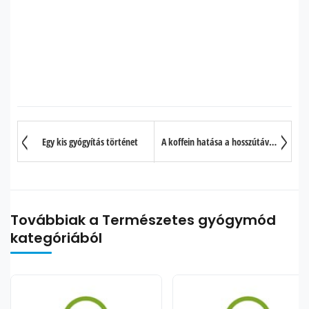
Egy kis gyógyítás történet
A koffein hatása a hosszútávú memóriára
Továbbiak a Természetes gyógymód
kategóriából