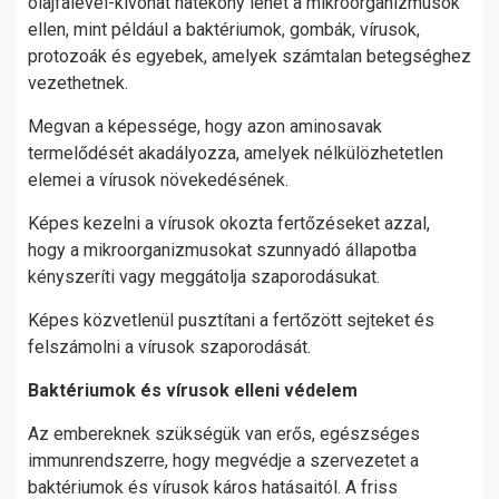
olajfalevél-kivonat hatékony lehet a mikroorganizmusok
ellen, mint például a baktériumok, gombák, vírusok,
protozoák és egyebek, amelyek számtalan betegséghez
vezethetnek.
Megvan a képessége, hogy azon aminosavak
termelődését akadályozza, amelyek nélkülözhetetlen
elemei a vírusok növekedésének.
Képes kezelni a vírusok okozta fertőzéseket azzal,
hogy a mikroorganizmusokat szunnyadó állapotba
kényszeríti vagy meggátolja szaporodásukat.
Képes közvetlenül pusztítani a fertőzött sejteket és
felszámolni a vírusok szaporodását.
Baktériumok és vírusok elleni védelem
Az embereknek szükségük van erős, egészséges
immunrendszerre, hogy megvédje a szervezetet a
baktériumok és vírusok káros hatásaitól. A friss