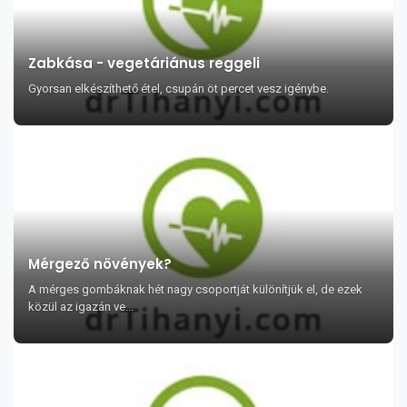
Zabkása - vegetáriánus reggeli
Gyorsan elkészíthető étel, csupán öt percet vesz igénybe.
Mérgező növények?
A mérges gombáknak hét nagy csoportját különítjük el, de ezek
közül az igazán ve...