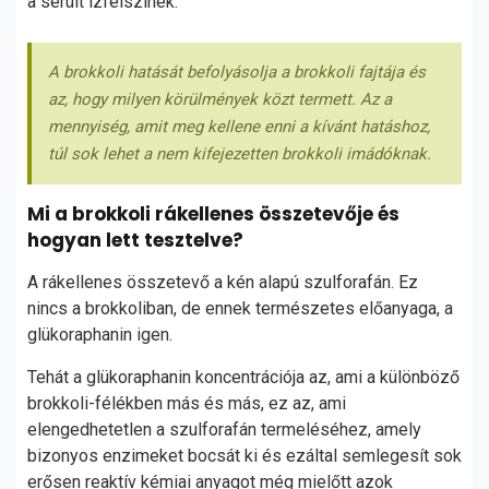
a sérült ízfelszínek.
A brokkoli hatását befolyásolja a brokkoli fajtája és
az, hogy milyen körülmények közt termett. Az a
mennyiség, amit meg kellene enni a kívánt hatáshoz,
túl sok lehet a nem kifejezetten brokkoli imádóknak.
Mi a brokkoli rákellenes összetevője és
hogyan lett tesztelve?
A rákellenes összetevő a kén alapú szulforafán. Ez
nincs a brokkoliban, de ennek természetes előanyaga, a
glükoraphanin igen.
Tehát a glükoraphanin koncentrációja az, ami a különböző
brokkoli-félékben más és más, ez az, ami
elengedhetetlen a szulforafán termeléséhez, amely
bizonyos enzimeket bocsát ki és ezáltal semlegesít sok
erősen reaktív kémiai anyagot még mielőtt azok