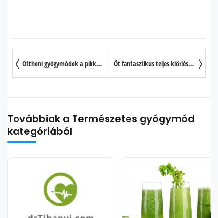
Otthoni gyógymódok a pikkelysömör tüneteinek enyhítésére
Öt fantasztikus teljes kiőrlésű termék, amit ki kell próbálnia
Továbbiak a Természetes gyógymód
kategóriából