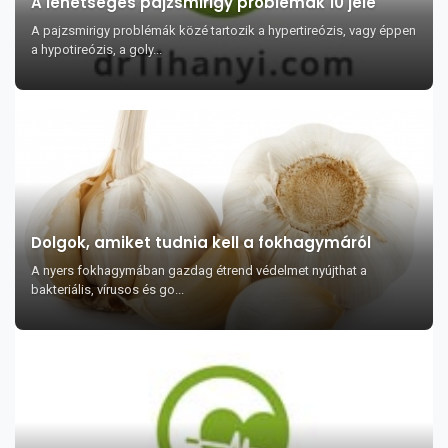
A lehetséges pajzsmirigy problémák 10 jele
A pajzsmirigy problémák közé tartozik a hypertireózis, vagy éppen
a hypotireózis, a goly...
Dolgok, amiket tudnia kell a fokhagymáról
A nyers fokhagymában gazdag étrend védelmet nyújthat a
bakteriális, vírusos és go...