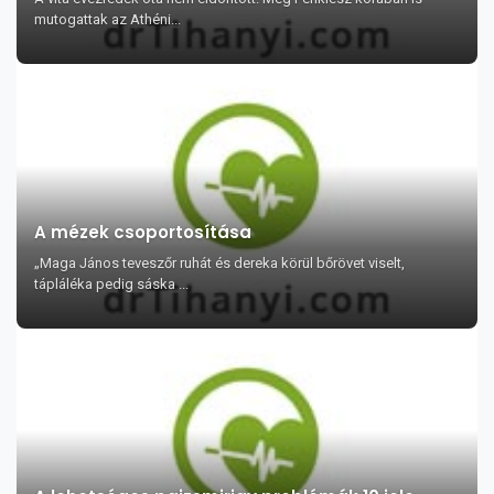
mutogattak az Athéni...
A mézek csoportosítása
„Maga János teveszőr ruhát és dereka körül bőrövet viselt,
tápláléka pedig sáska ...