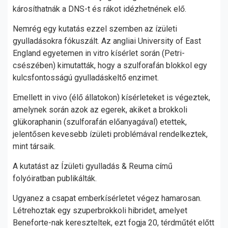
károsíthatnák a DNS-t és rákot idézhetnének elő.
Nemrég egy kutatás ezzel szemben az ízületi
gyulladásokra fókuszált. Az angliai University of East
England egyetemen in vitro kísérlet során (Petri-
csészében) kimutatták, hogy a szulforafán blokkol egy
kulcsfontosságú gyulladáskeltő enzimet.
Emellett in vivo (élő állatokon) kísérleteket is végeztek,
amelynek során azok az egerek, akiket a brokkoli
glükoraphanin (szulforafán előanyagával) etettek,
jelentősen kevesebb ízületi problémával rendelkeztek,
mint társaik.
A kutatást az Ízületi gyulladás & Reuma című
folyóiratban publikálták.
Ugyanez a csapat emberkísérletet végez hamarosan.
Létrehoztak egy szuperbrokkoli hibridet, amelyet
Beneforte-nak kereszteltek, ezt fogja 20, térdműtét előtt