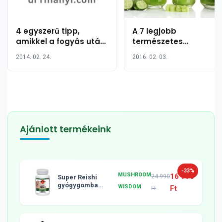
4 egyszerű tipp,
A 7 legjobb
amikkel a fogyás után
természetes
feszesebbé teheti a
méregtelítő ital és
2014. 02. 24.
2016. 02. 03.
bőrét
elkészítésük
Ajánlott termékeink
-33%
MUSHROOM
16 990
24 990
Super Reishi
gyógygomba
WISDOM
Ft
Ft
tabletta, 120db