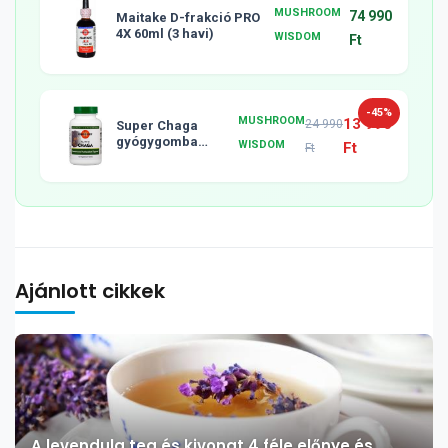
MUSHROOM
74 990
Maitake D-frakció PRO
4X 60ml (3 havi)
WISDOM
Ft
-45%
MUSHROOM
13 990
24 990
Super Chaga
gyógygomba
WISDOM
Ft
Ft
tabletta, 120db
Ajánlott cikkek
A levendula tea és kivonat 4 féle előnye és