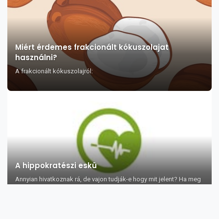
Miért érdemes frakcionált kókuszolajat
használni?
A frakcionált kókuszolajról:
A hippokratészi eskü
Annyian hivatkoznak rá, de vajon tudják-e hogy mit jelent? Ha meg
akarjuk érteni, ak...