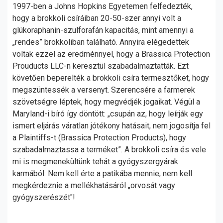
1997-ben a Johns Hopkins Egyetemen felfedezték,
hogy a brokkoli csíráiban 20-50-szer annyi volt a
glükoraphanin-szulforafán kapacitás, mint amennyi a
„rendes” brokkoliban található. Annyira elégedettek
voltak ezzel az eredménnyel, hogy a Brassica Protection
Prouducts LLC-n keresztül szabadalmaztatták. Ezt
követően beperelték a brokkoli csíra termesztőket, hogy
megszüntessék a versenyt. Szerencsére a farmerek
szövetségre léptek, hogy megvédjék jogaikat. Végül a
Maryland-i bíró így döntött: „csupán az, hogy leírják egy
ismert eljárás váratlan jótékony hatásait, nem jogosítja fel
a Plaintiffs-t (Brassica Protection Products), hogy
szabadalmaztassa a terméket”. A brokkoli csíra és vele
mi is megmenekültünk tehát a gyógyszergyárak
karmából. Nem kell érte a patikába mennie, nem kell
megkérdeznie a mellékhatásáról „orvosát vagy
gyógyszerészét"!