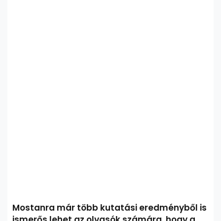
Mostanra már több kutatási eredményből is
ismerős lehet az olvasók számára, hogy a