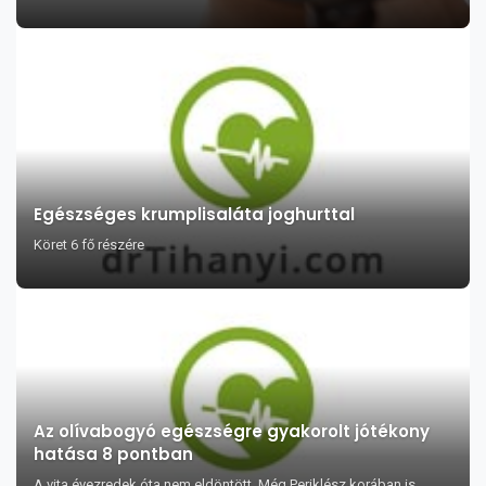
Egészséges krumplisaláta joghurttal
Köret 6 fő részére
Az olívabogyó egészségre gyakorolt jótékony
hatása 8 pontban
A vita évezredek óta nem eldöntött. Még Periklész korában is