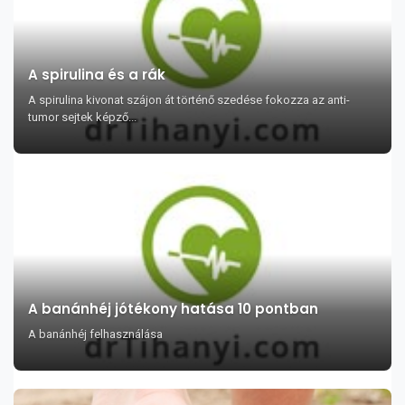
A spirulina és a rák
A spirulina kivonat szájon át történő szedése fokozza az anti-
tumor sejtek képző...
A banánhéj jótékony hatása 10 pontban
A banánhéj felhasználása