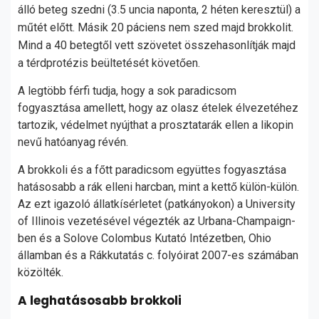
álló beteg szedni (3.5 uncia naponta, 2 héten keresztül) a
műtét előtt.
Másik 20 páciens nem szed majd brokkolit.
Mind a 40 betegtől vett szövetet összehasonlítják majd
a térdprotézis beültetését követően.
A legtöbb férfi tudja, hogy a sok paradicsom
fogyasztása amellett, hogy az olasz ételek élvezetéhez
tartozik, védelmet nyújthat a prosztatarák ellen a likopin
nevű hatóanyag révén.
A brokkoli és a főtt paradicsom együttes fogyasztása
hatásosabb a rák elleni harcban, mint a kettő külön-külön.
Az ezt igazoló állatkísérletet (patkányokon) a University
of Illinois vezetésével végezték az Urbana-Champaign-
ben és a Solove Colombus Kutató Intézetben, Ohio
államban és a Rákkutatás c. folyóirat 2007-es számában
közölték.
A leghatásosabb brokkoli