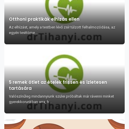
Otthoni praktikák elhízás ellen
Az elhízást, amely a testben lévő zsír túlzott felhalmozódása, az
egyén testtöme...
5 remek ötlet az ételek frissen és ízletesen
tartására
Valószínűleg mindannyiunk szülei próbáltak már rávenni minket
gyerekkorunkban arra, h...