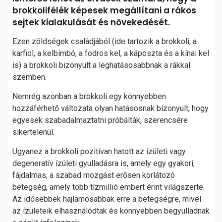
brokkolifélék képesek megállítani a rákos
sejtek kialakulását és növekedését.
Ezen zöldségek családjából (ide tartozik a brokkoli, a
karfiol, a kelbimbó, a fodros kel, a káposzta és a kínai kel
is) a brokkoli bizonyult a leghatásosabbnak a rákkal
szemben.
Nemrég azonban a brokkoli egy könnyebben
hozzáférhető változata olyan hatásosnak bizonyult, hogy
egyesek szabadalmaztatni próbálták, szerencsére
sikertelenül.
Ugyanez a brokkoli pozitívan hatott az ízületi vagy
degeneratív ízületi gyulladásra is, amely egy gyakori,
fájdalmas, a szabad mozgást erősen korlátozó
betegség, amely több tízmillió embert érint világszerte.
Az idősebbek hajlamosabbak erre a betegségre, mivel
az ízületeik elhasználódtak és könnyebben begyulladnak