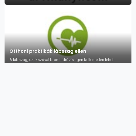
Otthoni praktikák lábszag ellen
A lábszag, szakszóval bromhidrózis, igen kellemetlen lehet
mindenki számára. Álta...
A mézédes húgyár