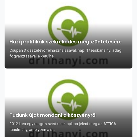
Házi praktikák székrekedés megszűntetésére
Csupán 3 összetevő felhasználásával, napi 1 teáskanálnyi adag
fogyasztásával elkerülhe...
Tudunk újat mondani a köszvényről
2012-ben egy rangos svéd szaklapban jelent meg az ATTICA
tanulmány, amelyben a s...