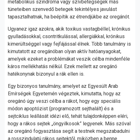
metabolikus szindróma vagy szívbetegségek más
tüneteiben szenvedő betegek tekintélyes javulást
tapasztalhatnak, ha beépítik az étrendjükbe az oregánót.
Ugyanez igaz azokra, akik toxikus vastagbéllel, krónikus
gyulladásokkal, csontritkulással, allergiákkal, krónikus
kimerültséggel vagy fejfájással élnek. Több tanulmány is
kimutatott az oregánóban olyan aktív hatóanyagokat,
amelyek ezeket a problémákat veszik célba mindenféle
káros mellékhatás nélkül. Ezek mellett az oregánó
hatékonynak bizonyul a rák ellen is.
Egy bizonyos tanulmány, amelyet az Egyesült Arab
Emírségek Egyetemén végeztek, kimutatta, hogy az
oregánó úgy veszi célba a rákot, hogy egy speciális
módon apoptózist (programozott sejthalált) és a
sejtciklus leállását idézi elő, tehát tulajdonképpen eléri,
hogy a rákos sejtek „öngyilkosok” legyenek. Más szóval
az oregánó fogyasztása segít a testnek megszabadulni
a rosszindulatú rákos sejtektől, miközben a benne