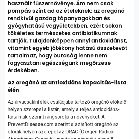
használt fűszernövénye. Ám nem csak
pompás színt ad az ételeknek: az oregánó
rendkívül gazdag tápanyagokban és
gyógyhatású vegyületekben, ezért sokan
tökéletes természetes antibiotikumnak
tartják. Tulajdonképpen annyi antioxidánst,
vitamint egyéb jótékony hatású összetevőt
tartalmaz, hogy butaság lenne nem
fogyasztani egészségünk megőrzése
érdekében.
Az oregánó az antioxidáns kapacitás-lista
élén
Az árvacsalánfélék családjába tartozó oregánó előkelő
helyen szerepel a listán, amely a teljes antioxidáns-
tartalmuk szerint rangsorolja a növényeket. A
PreventDisease.com szerint a szárított oregánó az
ötödik helyen szerepel az ORAC (Oxygen Radical