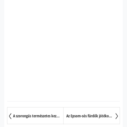
A szorongás természetes kezelése
Az Epsom-sós fürdők jótékony hatásai