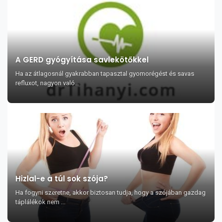
A GERD gyógyítása savlekötőkkel
Ha az átlagosnál gyakrabban tapasztal gyomorégést és savas
refluxot, nagyon való...
Hizlal-e a túl sok szója?
Ha fogyni szeretne, akkor biztosan tudja, hogy a szójában gazdag
táplálékok nem ...