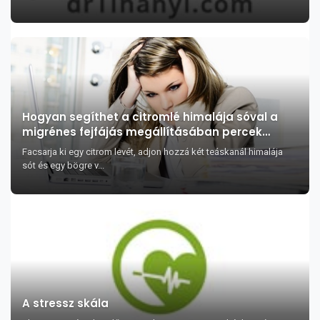
Hogyan segíthet a citromlé himalája sóval a
migrénes fejfájás megállításában percek
alatt?
Facsarja ki egy citrom levét, adjon hozzá két teáskanál himalája
sót és egy bögre v...
A stressz skála