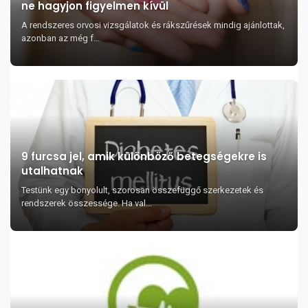
ne hagyjon figyelmen kívül
A rendszeres orvosi vizsgálatok és rákszűrések mindig ajánlottak,
azonban az még f...
9 furcsa jel, amik különböző betegségekre is
utalhatnak
Testünk egy bonyolult, szorosan összefüggő szerkezetek és
rendszerek összessége. Ha val...