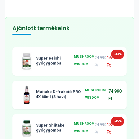
Ajánlott termékeink
-33%
MUSHROOM
16 990
24 990
Super Reishi
gyógygomba
WISDOM
Ft
Ft
tabletta, 120db
MUSHROOM
74 990
Maitake D-frakció PRO
4X 60ml (3 havi)
WISDOM
Ft
-45%
MUSHROOM
13 990
24 990
Super Shiitake
gyógygomba
WISDOM
Ft
Ft
tabletta, 120db