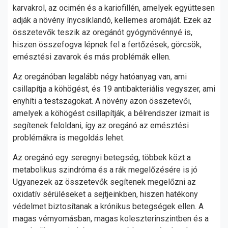
karvakrol, az ocimén és a kariofillén, amelyek együttesen
adják a növény ínycsiklandó, kellemes aromáját. Ezek az
összetevők teszik az oregánót gyógynövénnyé is,
hiszen összefogva lépnek fel a fertőzések, görcsök,
emésztési zavarok és más problémák ellen.
Az oregánóban legalább négy hatóanyag van, ami
csillapítja a köhögést, és 19 antibakteriális vegyszer, ami
enyhíti a testszagokat. A növény azon összetevői,
amelyek a köhögést csillapítják, a bélrendszer izmait is
segítenek feloldani, így az oregánó az emésztési
problémákra is megoldás lehet.
Az oregánó egy seregnyi betegség, többek közt a
metabolikus szindróma és a rák megelőzésére is jó
Ugyanezek az összetevők segítenek megelőzni az
oxidatív sérüléseket a sejtjeinkben, hiszen hatékony
védelmet biztosítanak a krónikus betegségek ellen. A
magas vérnyomásban, magas koleszterinszintben és a