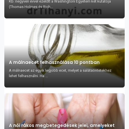
Kb. negyven évvel ezelőtt a Washingtoni Egyetem két kutatója
(Thomas Holmes és Rich...
A málnaecet felhasználása 10 pontban
A málnaecet az egyik legjobb ecet, melyet a salátaöntetekhez
lehet felhasználni. Ha ...
A női rákos megbetegedések jelei, amelyeket