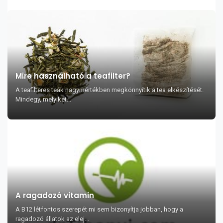
Mire használható a teafilter?
A teafilteres teák nagymértékben megkönnyítik a tea elkészítését.
Mindegy, melyiket...
A ragadozó vitamin
A B12 létfontos szerepét mi sem bizonyítja jobban, hogy a
ragadozó állatok az elej...