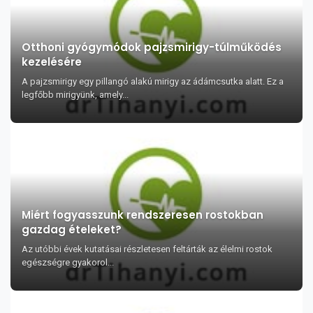
Otthoni gyógymódok pajzsmirigy-túlműködés
kezelésére
A pajzsmirigy egy pillangó alakú mirigy az ádámcsutka alatt. Ez a
legfőbb mirigyünk, amely...
Miért fogyasszunk rendszeresen rostokban
gazdag ételeket?
Az utóbbi évek kutatásai részletesen feltárták az élelmi rostok
egészségre gyakorol...