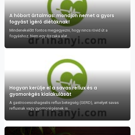
A hóbort ártalmas: mondjon nemet a gyors
fogyást ígérő diétáknak!
Mindenekelőtt fontos megjegyezni, hogy nincs rövid út a
fogyáshoz. Nem egy éjszaka alat...
Hogyan kerülje el a savas reflux és a
gyomorégés kialakulását
A gastrooesoshagealis reflux betegség (GERD), amelyet savas
refluxnak vagy gyomorégésnek is...