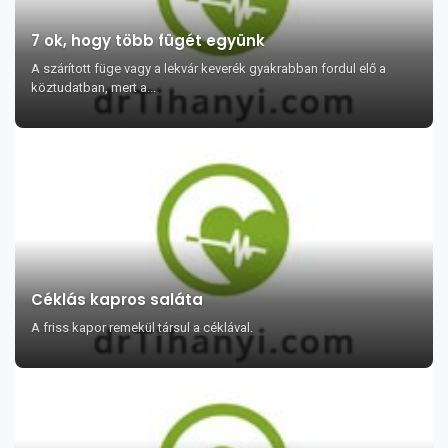
7 ok, hogy több fügét együnk
A szárított füge vagy a lekvár keverék gyakrabban fordul elő a
köztudatban, mert a...
Céklás kapros saláta
A friss kapor remekül társul a céklával.