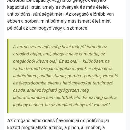
Absorbance Capacity, vagyis oxigéngyök elnyelő
kapacitás) listán, amely a növények és más ételek
antioxidáns-sűrűségét méri. Az oregánó előrébb van
ebben a sorban, mint bármely más ismert étel, mint
például az acai bogyó vagy a szömörce.
A természetes egészség hívei már jól ismerik az
oregánó olajat, ami, ahogy a neve is mutatja, az
oregánóból kivont olaj. Ez az olaj – különösen, ha
vadon termett oregánófajtákból nyerik – olyan erős
antibiotikum, antihisztamin, gomba-, parazita-, vírusölő
és élesztőgomba-ellenes hatóanyagokat tartalmazó
csoda, amihez fogható gyógyszert még
laboratóriumban sem állítottak elő. És ez még csak a
jéghegy csúcsa, ha az oregánó előnyeiről van szó!
Az oregánó antioxidáns flavonoidjai és polifenoljai
között megtalálható a timol, a pinén, a limonén, a