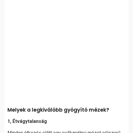
Melyek a legkiválóbb gyógyító mézek?
1, Étvágytalanság
Minden étkezés előtt egy evőkanálnyi mézet célszerű