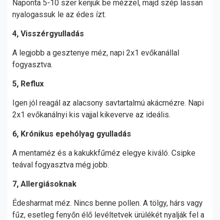
Naponta 5-10 szer kenjük be mézzel, majd szép lassan
nyalogassuk le az édes ízt.
4, Visszérgyulladás
A legjobb a gesztenye méz, napi 2x1 evőkanállal
fogyasztva.
5, Reflux
Igen jól reagál az alacsony savtartalmú akácmézre. Napi
2x1 evőkanálnyi kis vajjal kikeverve az ideális.
6, Krónikus epehólyag gyulladás
A mentaméz és a kakukkfűméz elegye kiváló. Csipke
teával fogyasztva még jobb.
7, Allergiásoknak
Édesharmat méz. Nincs benne pollen. A tölgy, hárs vagy
fűz, esetleg fenyőn élő levéltetvek ürülékét nyalják fel a