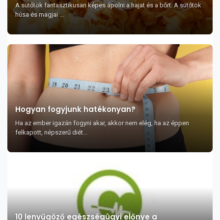
A sütőtök fantasztikusan képes ápolni a hajat és a bőrt. A sütőtök
húsa és magjai ...
Hogyan fogyjunk hatékonyan?
Ha az ember igazán fogyni akar, akkor nem elég, ha az éppen
felkapott, népszerű diét...
10 lenyűgöző egészségügyi előnye a