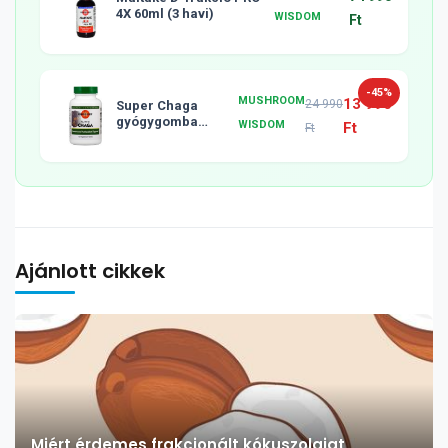
4X 60ml (3 havi)
WISDOM
Ft
-45%
MUSHROOM
13 990
24 990
Super Chaga
gyógygomba
WISDOM
Ft
Ft
tabletta, 120db
Ajánlott cikkek
Miért érdemes frakcionált kókuszolajat