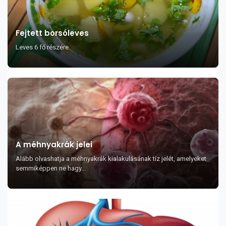
Fejtett borsóleves
Leves 6 fő részére
A méhnyakrák jelei
Alább olvashatja a méhnyakrák kialakulásának tíz jelét, amelyeket
semmiképpen ne hagy...