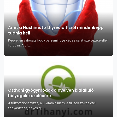
Amit a Hashimoto thyreoiditisről mindenképp
tudnia kell
Kegyetlen valóság, hogy pajzsmirigye képes saját szervezete ellen
fordulni. A pil...
Otthoni gyógymódok a nyelven kialakuló
hólyagok kezelésére
A túlzott dohányzás, a B-vitamin hiány, a túl sok zsíros étel
fogyasztása, egyes g...