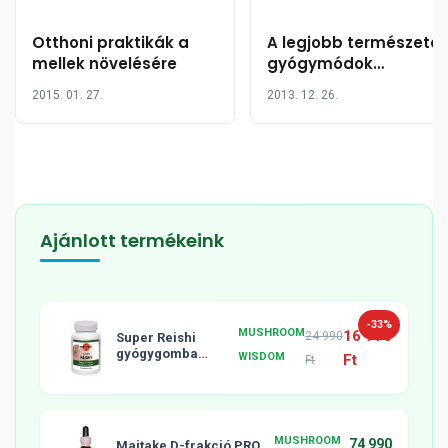
Otthoni praktikák a
A legjobb természete
mellek növelésére
gyógymódok
torokgyulladás ellen
2015. 01. 27.
2013. 12. 26.
Ajánlott termékeink
-33%
MUSHROOM
16 990
24 990
Super Reishi
gyógygomba
WISDOM
Ft
Ft
tabletta, 120db
MUSHROOM
74 990
Maitake D-frakció PRO