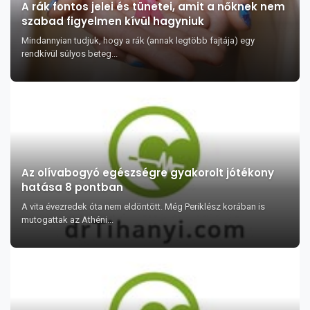
A rák fontos jelei és tünetei, amit a nőknek nem
szabad figyelmen kívül hagyniuk
Mindannyian tudjuk, hogy a rák (annak legtöbb fajtája) egy
rendkívül súlyos beteg...
Az olívabogyó egészségre gyakorolt jótékony
hatása 8 pontban
A vita évezredek óta nem eldöntött. Még Periklész korában is
mutogattak az Athéni...