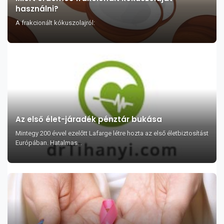
használni?
A frakcionált kókuszolajról:
Az első élet-járadék pénztár bukása
Mintegy 200 évvel ezelőtt Lafarge létre hozta az első életbiztosítást
Európában. Hatalmas...