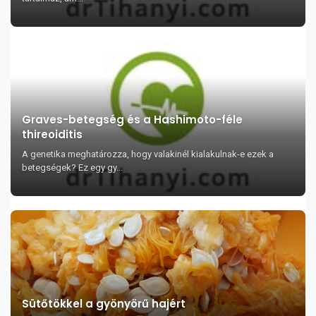
Graves-betegség és a Hashimoto-féle
thireoiditis
A genetika meghatározza, hogy valakinél kialakulnak-e ezek a
betegségek? Ez egy gy...
Sütőtökkel a gyönyörű hajért