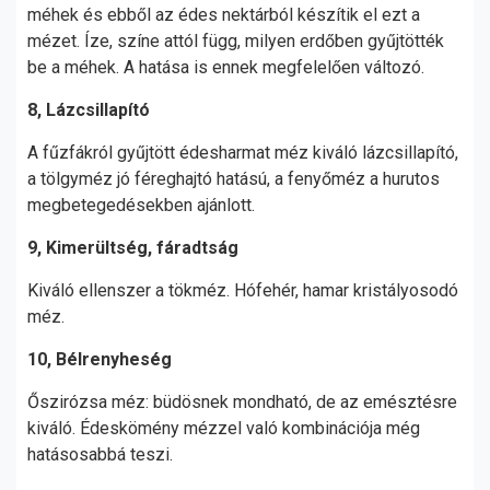
méhek és ebből az édes nektárból készítik el ezt a
mézet. Íze, színe attól függ, milyen erdőben gyűjtötték
be a méhek. A hatása is ennek megfelelően változó.
8, Lázcsillapító
A fűzfákról gyűjtött édesharmat méz kiváló lázcsillapító,
a tölgyméz jó féreghajtó hatású, a fenyőméz a hurutos
megbetegedésekben ajánlott.
9, Kimerültség, fáradtság
Kiváló ellenszer a tökméz. Hófehér, hamar kristályosodó
méz.
10, Bélrenyheség
Őszirózsa méz: büdösnek mondható, de az emésztésre
kiváló. Édeskömény mézzel való kombinációja még
hatásosabbá teszi.