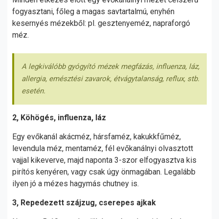
fogyasztani, főleg a magas savtartalmú, enyhén
kesernyés mézekből: pl. gesztenyeméz, napraforgó
méz.
A legkiválóbb gyógyító mézek megfázás, influenza, láz,
allergia, emésztési zavarok, étvágytalanság, reflux, stb.
esetén.
2, Köhögés, influenza, láz
Egy evőkanál akácméz, hársfaméz, kakukkfűméz,
levendula méz, mentaméz, fél evőkanálnyi olvasztott
vajjal kikeverve, majd naponta 3-szor elfogyasztva kis
pirítós kenyéren, vagy csak úgy önmagában. Legalább
ilyen jó a mézes hagymás chutney is.
3, Repedezett szájzug, cserepes ajkak