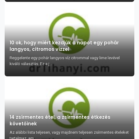
10 ok, hogy miért kezdjük a napot egy pohár
langyos, citromos vízzel
Reggelente egy pohár langyos víz citrommal vagy lime levével
kiváló választás. Ez a j...
14 zsírmentes étel, a zsírmentes étkezés
követőinek
Az alábbi lista teljesen, vagy majdnem teljesen zsírmentes ételeket
tartalmaz, am...