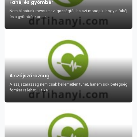
Fahéj és gyömbér
Nem állhatunk messze az igazságtól, ha azt mondjuk, hogy a fahéj
és a gyömbér korunk...
A szájszárazság
A szájszárazság nem csak kellemetlen tünet, hanem sok betegség
forrása is lehet. Ha ke...