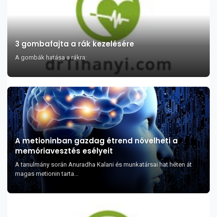
3 gombafajta a rák kezelésére
A gombák hatása a rákra:
A metioninban gazdag étrend növelheti a
memóriavesztés esélyeit
A tanulmány során Anuradha Kalani és munkatársai hat héten át
magas metionin tarta...