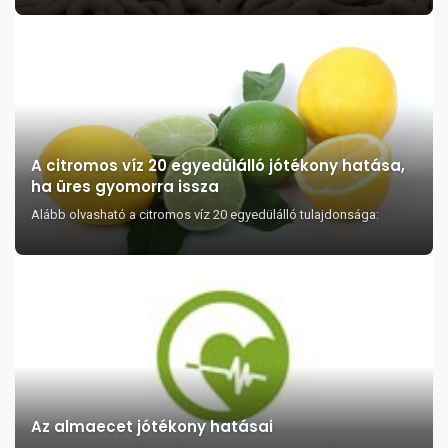
A citromos víz 20 egyedülálló jótékony hatása,
ha üres gyomorra issza
Alább olvasható a citromos víz 20 egyedülálló tulajdonsága:
Az almaecet jótékony hatásai