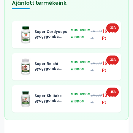
Ajánlott termékeink
-33%
MUSHROOM
16 990
24 990
Super Cordyceps
gyógygomba
WISDOM
Ft
Ft
tabletta, 120db
-33%
MUSHROOM
16 990
24 990
Super Reishi
gyógygomba
WISDOM
Ft
Ft
tabletta, 120db
-45%
MUSHROOM
13 990
24 990
Super Shiitake
gyógygomba
WISDOM
Ft
Ft
tabletta, 120db