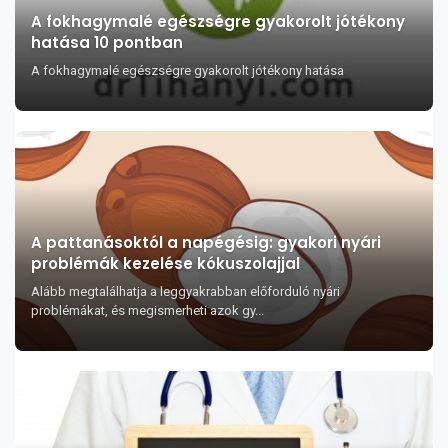
A fokhagymalé egészségre gyakorolt jótékony
hatása 10 pontban
A fokhagymalé egészségre gyakorolt jótékony hatása
A pattanásoktól a napégésig: gyakori nyári
problémák kezelése kókuszolajjal
Alább megtalálhatja a leggyakrabban előforduló nyári
problémákat, és megismerheti azok gy...