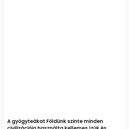
A gyógyteákat Földünk szinte minden
civilizációja használta kellemes ízük és