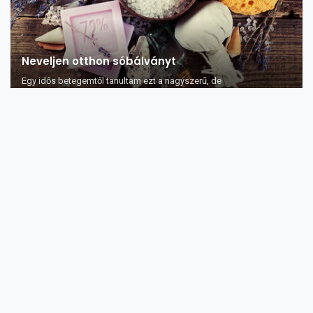
Neveljen otthon sóbálványt
Egy idős betegemtől tanultam ezt a nagyszerű, de
pofonegyszerűen elkészíthető, az ott...
Hogyan kezelje szeme fáradtságát
A szemfáradtság sok kellemetlenséget okozhat. Néhány tünete a
pirosság vagy irritá...