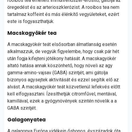
rooibos tea emellett immunrendszer-erősítő, gátolja az
öregedést és az arterioszklerózist. A rooibos tea nem
tartalmaz koffeint és más élénkítő vegyületeket, ezért
este is fogyaszthatjuk.
Macskagyökér tea
A macskagyökér teát elsősorban álmatlanság esetén
alkalmazzuk, de vegyük figyelembe, hogy csak pár hét
után fogja kifejteni jótékony hatását. A macskagyökér
altató hatása annak köszönhető, hogy növeli az agy
gamma-amino-vajsav (GABA) szintjét, ami gátolja
bizonyos agysejtek aktivitását és ezzel segítik elő az
alvást. A macskagyökér teát közvetlenül lefekvés előtt
kell elfogyasztani. Ízesíthetjük citromfűvel, mentával,
kamillával, ezek a gyógynövények szintén növelik a a
GABA szintjét.
Galagonyatea
A galagonya Európa vidékein őshonos, évszázadok óta