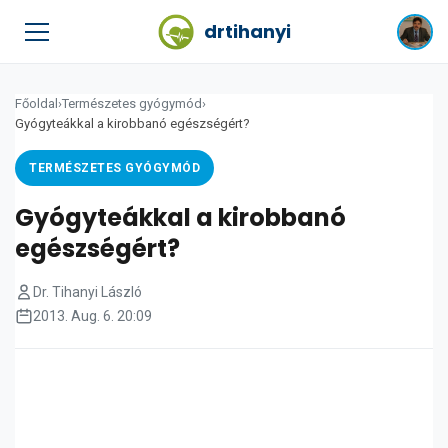
drtihanyi
Főoldal
›
Természetes gyógymód
›
Gyógyteákkal a kirobbanó egészségért?
TERMÉSZETES GYÓGYMÓD
Gyógyteákkal a kirobbanó
egészségért?
Dr. Tihanyi László
2013. Aug. 6. 20:09