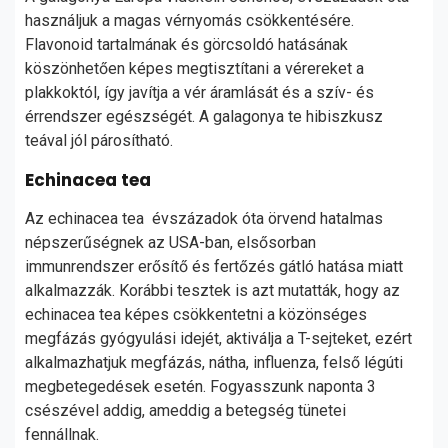
használjuk a magas vérnyomás csökkentésére.
Flavonoid tartalmának és görcsoldó hatásának
köszönhetően képes megtisztítani a vérereket a
plakkoktól, így javítja a vér áramlását és a szív- és
érrendszer egészségét. A galagonya te hibiszkusz
teával jól párosítható.
Echinacea tea
Az echinacea tea évszázadok óta örvend hatalmas
népszerűségnek az USA-ban, elsősorban
immunrendszer erősítő és fertőzés gátló hatása miatt
alkalmazzák. Korábbi tesztek is azt mutatták, hogy az
echinacea tea képes csökkentetni a közönséges
megfázás gyógyulási idejét, aktiválja a T-sejteket, ezért
alkalmazhatjuk megfázás, nátha, influenza, felső légúti
megbetegedések esetén. Fogyasszunk naponta 3
csészével addig, ameddig a betegség tünetei
fennállnak.