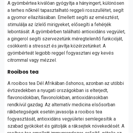
A gyömbértea kiválóan gyógyítja a hányingert, különösen
a terhes nőknél tapasztalható reggeli rosszullétet, segít
a gyomor ellazításában. Emellett segíti az emésztést,
stimulálja az ízlelő mirigyeket, elősegíti a fehérjék
lebontását. A gyömbérben található antioxidáns vegyület,
a gingerol segíti szervezetünk méregtelenítő funkcióját,
csökkenti a stresszt és javítja közérzetünket. A
gyömbérteát legjobb reggel fogyasztani egy kevés
citrommal vagy mézzel.
Rooibos tea
A rooibos tea Dél Afrikában őshonos, azonban az utóbbi
évtizedekben a nyugati országokban is elterjedt,
flavonoidokban, flavonolokban, antioxidánsokban
rendkívül gazdag. Az alternatív medicina elsősorban
rákbetegségek esetén javasolja a rooibos tea
fogyasztását, antioxidáns vegyületei semlegesítik a
szabad gyököket és gátolják a ráksejtek növekedését. A