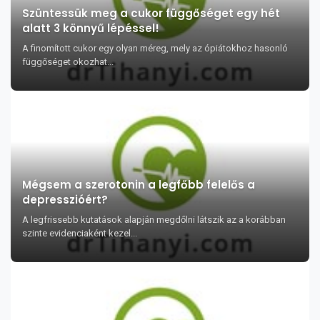
Szüntessük meg a cukor függőséget egy hét
alatt 3 könnyű lépéssel!
A finomított cukor egy olyan méreg, mely az ópiátokhoz hasonló
függőséget okozhat...
Mégsem a szerotonin a legfőbb felelős a
depresszióért?
A legfrissebb kutatások alapján megdőlni látszik az a korábban
szinte evidenciaként kezel...