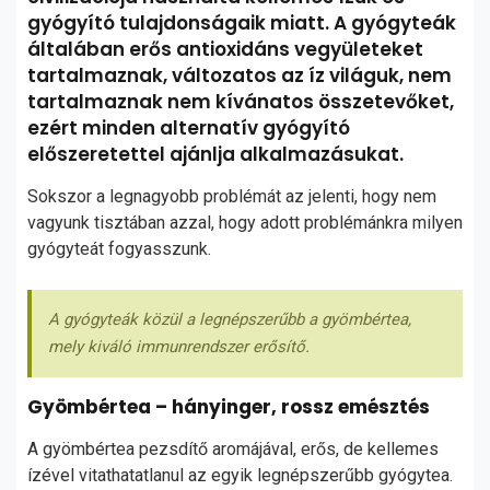
gyógyító tulajdonságaik miatt. A gyógyteák
általában erős antioxidáns vegyületeket
tartalmaznak, változatos az íz világuk, nem
tartalmaznak nem kívánatos összetevőket,
ezért minden alternatív gyógyító
előszeretettel ajánlja alkalmazásukat.
Sokszor a legnagyobb problémát az jelenti, hogy nem
vagyunk tisztában azzal, hogy adott problémánkra milyen
gyógyteát fogyasszunk.
A gyógyteák közül a legnépszerűbb a gyömbértea,
mely kiváló immunrendszer erősítő.
Gyömbértea – hányinger, rossz emésztés
A gyömbértea pezsdítő aromájával, erős, de kellemes
ízével vitathatatlanul az egyik legnépszerűbb gyógytea.