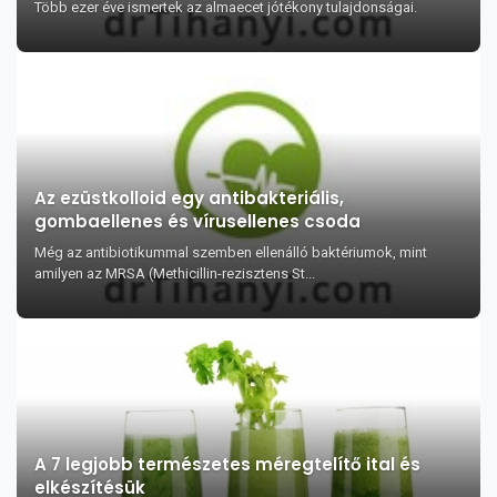
Több ezer éve ismertek az almaecet jótékony tulajdonságai.
Az ezüstkolloid egy antibakteriális,
gombaellenes és vírusellenes csoda
Még az antibiotikummal szemben ellenálló baktériumok, mint
amilyen az MRSA (Methicillin-rezisztens St...
A 7 legjobb természetes méregtelítő ital és
elkészítésük