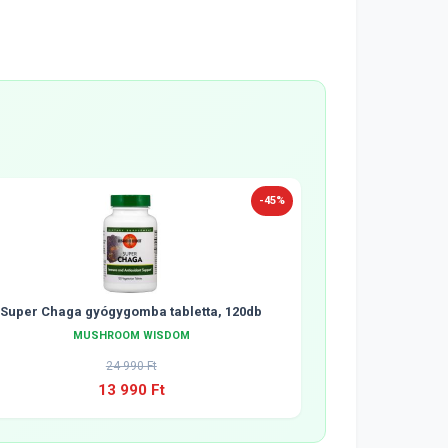
-45%
Super Chaga gyógygomba tabletta, 120db
MUSHROOM WISDOM
24 990 Ft
13 990 Ft