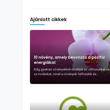
Ajánlott cikkek
10 növény, amely bevonzza a pozitív
energiákat
Elég gyakran növényekkel díszítjük az otthonunkat va
az irodánkat, mivel a növények felfrissítik és
természetesebbé teszik a környezetünket.