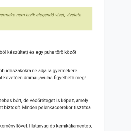
yermeke nem iszik elegendő vizet, vizelete
ból készültet) és egy puha törölközőt
bb időszakokra ne adja rá gyermekére.
át követően drámai javulás figyelhető meg!
 sebes bőrt, de védőréteget is képez, amely
t biztosít. Minden pelenkacserekor tisztítsa
keményítővel. Illatanyag és kemikáliamentes,