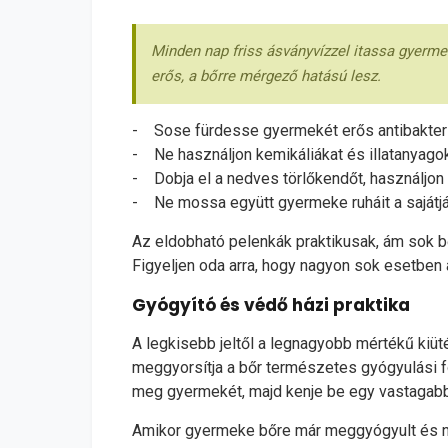
Minden nap friss ásványvízzel itassa gyermek
erős, a bőrre mérgező hatású lesz.
- Sose fürdesse gyermekét erős antibakteri
- Ne használjon kemikáliákat és illatanyag
- Dobja el a nedves törlőkendőt, használjon
- Ne mossa együtt gyermeke ruháit a sajátjá
Az eldobható pelenkák praktikusak, ám sok b
Figyeljen oda arra, hogy nagyon sok esetben 
Gyógyító és védő házi praktika
A legkisebb jeltől a legnagyobb mértékű kiüt
meggyorsítja a bőr természetes gyógyulási fo
meg gyermekét, majd kenje be egy vastagabb
Amikor gyermeke bőre már meggyógyult és nin