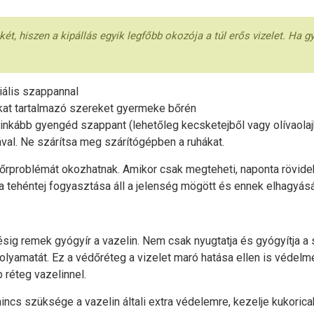
ét, hiszen a kipállás egyik legfőbb okozója a túl erős vizelet. Ha g
ális szappannal
okat tartalmazó szereket gyermeke bőrén
 inkább gyengéd szappant (lehetőleg kecsketejből vagy olívaolaj
val. Ne szárítsa meg szárítógépben a ruhákat.
őrproblémát okozhatnak. Amikor csak megteheti, naponta rövide
a tehéntej fogyasztása áll a jelenség mögött és ennek elhagyás
ésig remek gyógyír a vazelin. Nem csak nyugtatja és gyógyítja a
lyamatát. Ez a védőréteg a vizelet maró hatása ellen is védelme
 réteg vazelinnel.
cs szüksége a vazelin általi extra védelemre, kezelje kukorica