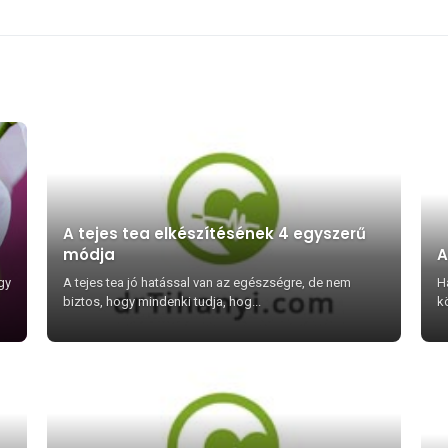
A tejes tea elkészítésének 4 egyszerű
módja
A
gy
A tejes tea jó hatással van az egészségre, de nem
Ha
biztos, hogy mindenki tudja, hog...
kö