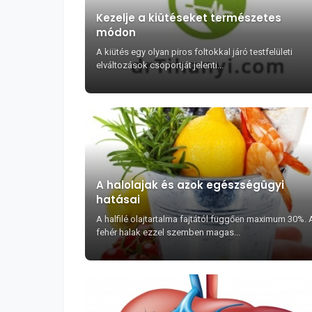
Kezelje a kiütéseket természetes
módon
A kiütés egy olyan piros foltokkal járó testfelületi
elváltozások csoportját jelenti...
A halolajak és azok egészségügyi
hatásai
A halfilé olajtartalma fajtától függően maximum 30%. 
fehér halak ezzel szemben magas...