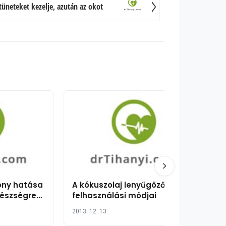
tüneteket kezelje, azután az okot
ony hatása
A kókuszolaj lenyűgöző
gészségre
felhasználási módjai
2013. 12. 13.