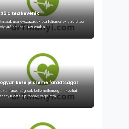
 zöld tea keverék
 kínaiak már évszázadok óta felismerték a zöld tea
ógyító hatásait. Azt csak n...
ogyan kezelje szeme fáradtságát
 szemfáradtság sok kellemetlenséget okozhat.
hány tünete a pirosság vagy irritá...