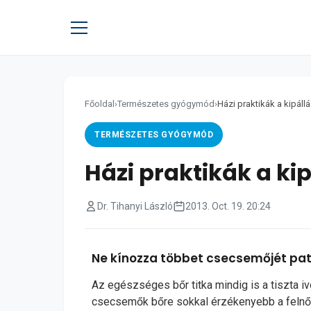
Főoldal
›
Természetes gyógymód
›
Házi praktikák a kipállá
TERMÉSZETES GYÓGYMÓD
Házi praktikák a kip
Dr. Tihanyi László
2013. Oct. 19. 20:24
Ne kínozza többet csecsemőjét patik
Az egészséges bőr titka mindig is a tiszta 
csecsemők bőre sokkal érzékenyebb a felnő