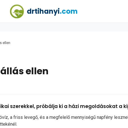
drtihanyi
.com
s ellen
állás ellen
ai szerekkel, próbálja ki a házi megoldásokat a ki
ivóvíz, a friss levegő, és a megfelelő mennyiségű napfény leszn
ttekénél.