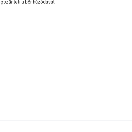
megszűnteti a bőr húzódását.