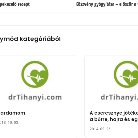
epekezelő recept
Köszvény gyógyítása – először a 
ymód kategóriából
Kardamom
A cseresznye jóték
a bőrre, hajra és e
013. 10. 03.
19 pontban
2014. 09. 26.