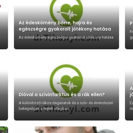
Az édeskömény bőrre, hajra és
P
egészségre gyakorolt jótékony hatása
F
Az édeskömény egészségre gyakorolt jótékony hatása
gá
A
Dióval a szívinfarktus és a rák ellen?
j
A különböző rákos daganatok és a szív- és érrendszeri
E
betegségek a fejlett világban ...
m