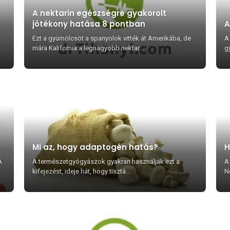
A nektarin egészségre gyakorolt
jótékony hatása 8 pontban
A
Ezt a gyümölcsöt a spanyolok vitték át Amerikába, de
A
mára Kalifornia a legnagyobb nektar...
gy
Mi az, hogy adaptogén hatás?
H
A
A természetgyógyászok gyakran használják ezt a
A
kifejezést, ideje hát, hogy tisztá...
Né