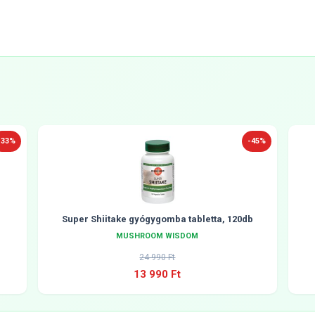
-33%
-45%
Super Shiitake gyógygomba tabletta, 120db
MUSHROOM WISDOM
24 990 Ft
13 990 Ft