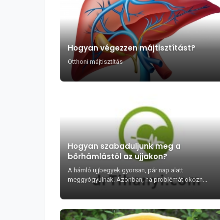
Hogyan végezzen májtisztítást?
Otthoni májtisztítás
Hogyan szabaduljunk meg a
bőrhámlástól az ujjakon?
A hámló ujjbegyek gyorsan, pár nap alatt
meggyógyulnak. Azonban, ha problémát okozn...