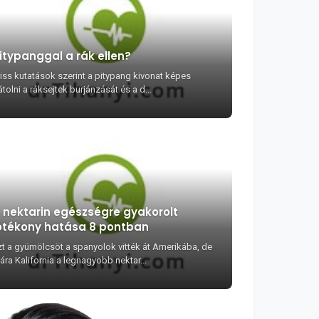
itypanggal a rák ellen?
riss kutatások szerint a pitypang kivonat képes
tolni a ráksejtek burjánzását és a d...
 nektarin egészségre gyakorolt
ótékony hatása 8 pontban
zt a gyümölcsöt a spanyolok vitték át Amerikába, de
ára Kalifornia a legnagyobb nektar...