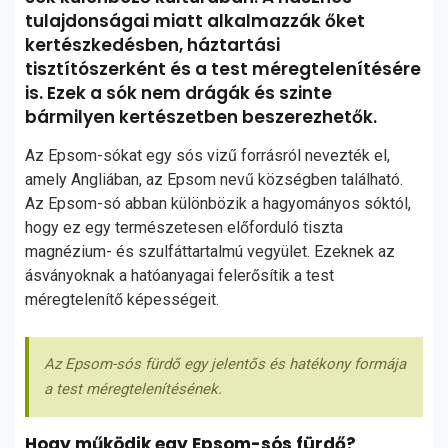
tulajdonságai miatt alkalmazzák őket
kertészkedésben, háztartási
tisztítószerként és a test méregtelenítésére
is. Ezek a sók nem drágák és szinte
bármilyen kertészetben beszerezhetők.
Az Epsom-sókat egy sós vizű forrásról nevezték el,
amely Angliában, az Epsom nevű községben található.
Az Epsom-só abban különbözik a hagyományos sóktól,
hogy ez egy természetesen előforduló tiszta
magnézium- és szulfáttartalmú vegyület. Ezeknek az
ásványoknak a hatóanyagai felerősítik a test
méregtelenítő képességeit.
Az Epsom-sós fürdő egy jelentős és hatékony formája
a test méregtelenítésének.
Hogy működik egy Epsom-sós fürdő?