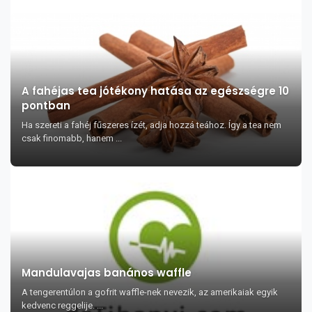
A fahéjas tea jótékony hatása az egészségre 10
pontban
Ha szereti a fahéj fűszeres ízét, adja hozzá teához. Így a tea nem
csak finomabb, hanem ...
Mandulavajas banános waffle
A tengerentúlon a gofrit waffle-nek nevezik, az amerikaiak egyik
kedvenc reggelije. ...