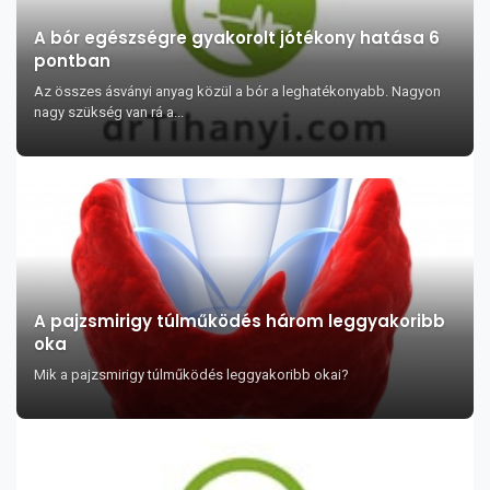
A bór egészségre gyakorolt jótékony hatása 6
pontban
Az összes ásványi anyag közül a bór a leghatékonyabb. Nagyon
nagy szükség van rá a...
A pajzsmirigy túlműködés három leggyakoribb
oka
Mik a pajzsmirigy túlműködés leggyakoribb okai?