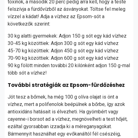
toxinok, a második 20 perc pedig arra kell, hogy a teste
felszívja a fürdővízből az ásványokat. Töltse fel meleg
vízzel a kádat! Adja a vízhez az Epsom-sót a
következők szerint:
30 kg alatti gyermekek: Adjon 150 g sót egy kád vízhez
30-45 kg közöttiek: Adjon 300 g sót egy kád vízhez
45-70 kg közöttiek: Adjon 450 g sót egy kád vízhez
70-90 kg közöttiek: Adjon 600 g sót egy kád vízhez
90 kg fölött minden további 20 kilónként adjon 150 g-mal
több sót a vízhez!
További stratégiák az Epsom-fürdőzéshez
Jót tesz a bőrnek, ha még 100 g olíva olajat is önt a
vízhez, mert a polifenolok beépülnek a bőrbe, így azok
antioxidáns hatásait is élvezheti. Ha gyömbért vagy
cayenne-i borsot ad a vízhez, megnövelheti a test hőjét,
ezáltal gyorsabban izzadja ki a méreganyagokat.
Bármennyit használhat egy evőkanáltól fél csészéig,