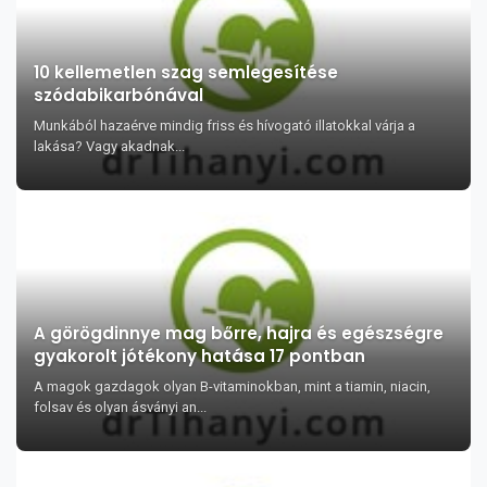
10 kellemetlen szag semlegesítése
szódabikarbónával
Munkából hazaérve mindig friss és hívogató illatokkal várja a
lakása? Vagy akadnak...
A görögdinnye mag bőrre, hajra és egészségre
gyakorolt jótékony hatása 17 pontban
A magok gazdagok olyan B-vitaminokban, mint a tiamin, niacin,
folsav és olyan ásványi an...