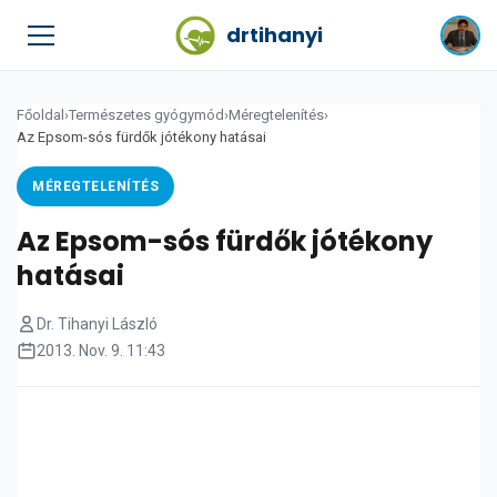
drtihanyi
Főoldal
›
Természetes gyógymód
›
Méregtelenítés
›
Az Epsom-sós fürdők jótékony hatásai
MÉREGTELENÍTÉS
Az Epsom-sós fürdők jótékony
hatásai
Dr. Tihanyi László
2013. Nov. 9. 11:43