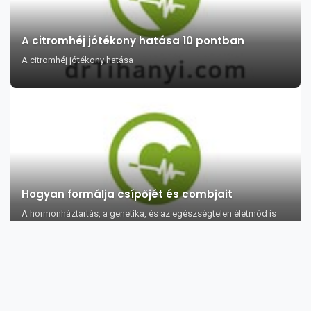
A citromhéj jótékony hatása 10 pontban
A citromhéj jótékony hatása
Hogyan formálja csípőjét és combjait
A hormonháztartás, a genetika, és az egészségtelen életmód is
nagy szerepet játszi...