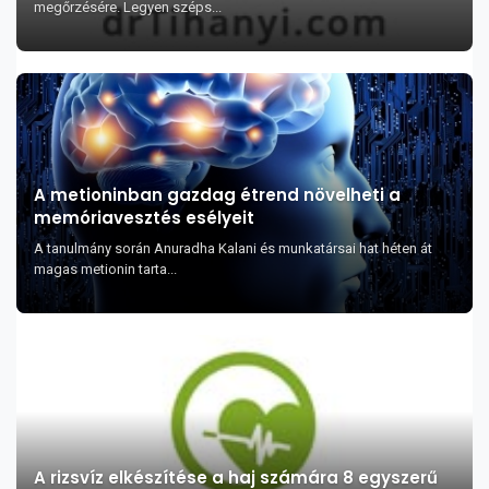
megőrzésére. Legyen széps...
A metioninban gazdag étrend növelheti a
memóriavesztés esélyeit
A tanulmány során Anuradha Kalani és munkatársai hat héten át
magas metionin tarta...
A rizsvíz elkészítése a haj számára 8 egyszerű