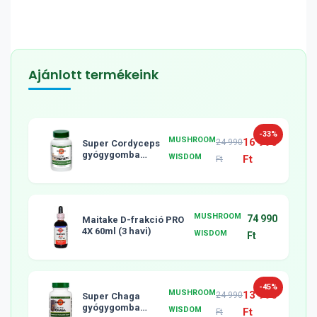
Ajánlott termékeink
-33%
MUSHROOM
16 990
24 990
Super Cordyceps
gyógygomba
WISDOM
Ft
Ft
tabletta, 120db
MUSHROOM
74 990
Maitake D-frakció PRO
4X 60ml (3 havi)
WISDOM
Ft
-45%
MUSHROOM
13 990
24 990
Super Chaga
gyógygomba
WISDOM
Ft
Ft