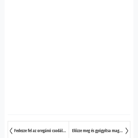
Fedezze fel az oregánó csodálatos gyógyerejét!
Előzze meg és gyógyítsa magas vérnyomását fokhagymával