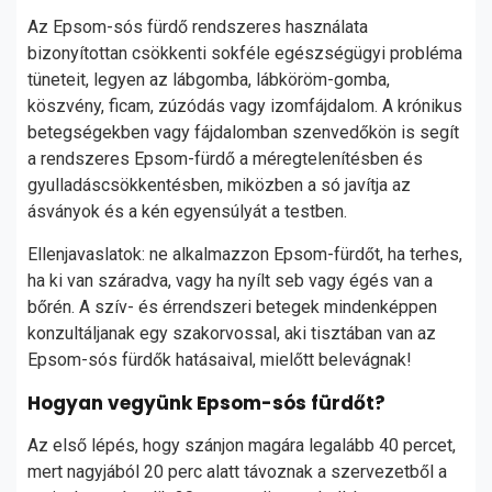
Az Epsom-sós fürdő rendszeres használata
bizonyítottan csökkenti sokféle egészségügyi probléma
tüneteit, legyen az lábgomba, lábköröm-gomba,
köszvény, ficam, zúzódás vagy izomfájdalom. A krónikus
betegségekben vagy fájdalomban szenvedőkön is segít
a rendszeres Epsom-fürdő a méregtelenítésben és
gyulladáscsökkentésben, miközben a só javítja az
ásványok és a kén egyensúlyát a testben.
Ellenjavaslatok: ne alkalmazzon Epsom-fürdőt, ha terhes,
ha ki van száradva, vagy ha nyílt seb vagy égés van a
bőrén. A szív- és érrendszeri betegek mindenképpen
konzultáljanak egy szakorvossal, aki tisztában van az
Epsom-sós fürdők hatásaival, mielőtt belevágnak!
Hogyan vegyünk Epsom-sós fürdőt?
Az első lépés, hogy szánjon magára legalább 40 percet,
mert nagyjából 20 perc alatt távoznak a szervezetből a