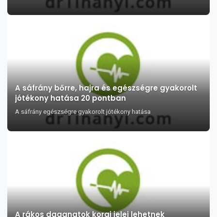
A sáfrány bőrre, hajra és egészségre gyakorolt
jótékony hatása 20 pontban
A sáfrány egészségre gyakorolt jótékony hatása
A rákos daganatok korai jelei lehetnek