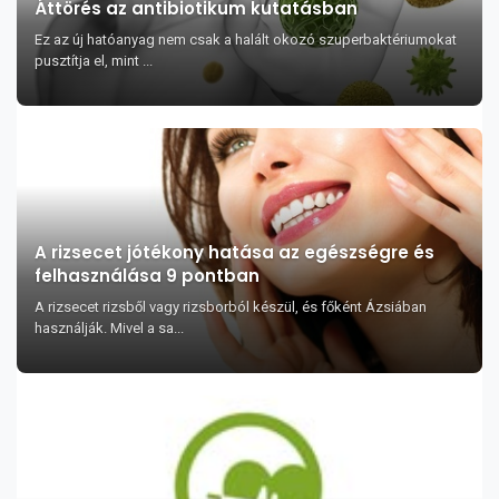
Áttörés az antibiotikum kutatásban
Ez az új hatóanyag nem csak a halált okozó szuperbaktériumokat
pusztítja el, mint ...
A rizsecet jótékony hatása az egészségre és
felhasználása 9 pontban
A rizsecet rizsből vagy rizsborból készül, és főként Ázsiában
használják. Mivel a sa...