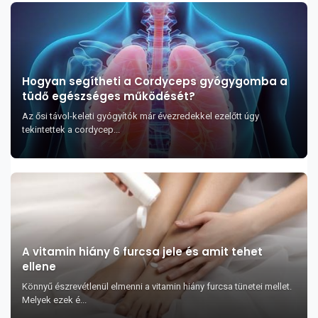
Hogyan segítheti a Cordyceps gyógygomba a
tüdő egészséges működését?
Az ősi távol-keleti gyógyítók már évezredekkel ezelőtt úgy
tekintettek a cordycep...
A vitamin hiány 6 furcsa jele és amit tehet
ellene
Könnyű észrevétlenül elmenni a vitamin hiány furcsa tünetei mellet.
Melyek ezek é...