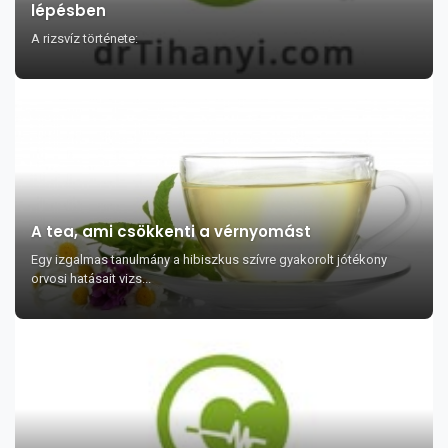
lépésben
A rizsvíz története:
A tea, ami csökkenti a vérnyomást
Egy izgalmas tanulmány a hibiszkus szívre gyakorolt jótékony
orvosi hatásait vizs...