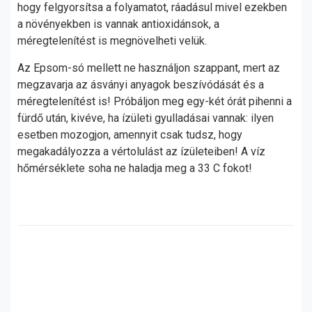
hogy felgyorsítsa a folyamatot, ráadásul mivel ezekben
a növényekben is vannak antioxidánsok, a
méregtelenítést is megnövelheti velük.
Az Epsom-só mellett ne használjon szappant, mert az
megzavarja az ásványi anyagok beszívódását és a
méregtelenítést is! Próbáljon meg egy-két órát pihenni a
fürdő után, kivéve, ha ízületi gyulladásai vannak: ilyen
esetben mozogjon, amennyit csak tudsz, hogy
megakadályozza a vértolulást az ízületeiben! A víz
hőmérséklete soha ne haladja meg a 33 C fokot!