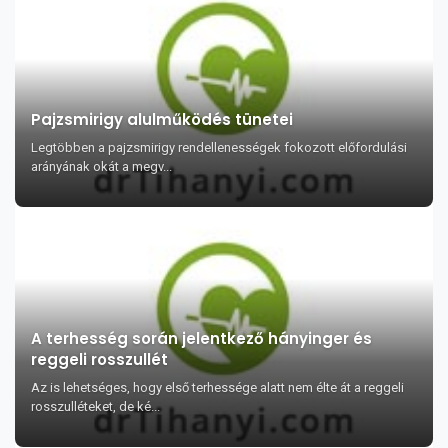
Pajzsmirigy alulműködés tünetei
Legtöbben a pajzsmirigy rendellenességek fokozott előfordulási
arányának okát a megv...
A terhesség során jelentkező hányinger és
reggeli rosszullét
Az is lehetséges, hogy első terhessége alatt nem élte át a reggeli
rosszulléteket, de ké...