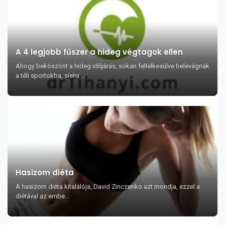
A 4 legjobb fűszer a hideg végtagok ellen
Ahogy beköszönt a hideg időjárás, sokan fellelkesülve belevágnak
a téli sportokba, síelni ...
Hasizom diéta
A hasizom diéta kitalálója, David Zinczenko azt mondja, ezzel a
diétával az embe...