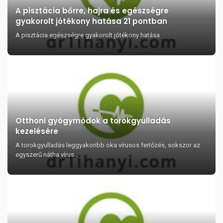
A pisztácia bőrre, hajra és egészségre
gyakorolt jótékony hatása 21 pontban
A pisztácia egészségre gyakorolt jótékony hatása
Otthoni gyógymódok a torokgyulladás
kezelésére
A torokgyulladás leggyakoribb oka vírusos fertőzés, sokszor az
egyszerű nátha vírus...