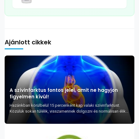
tabletta, 120db
Ajánlott cikkek
A szívinfarktus fontos jelei, amit ne hagyjon
figyelmen kívül!
Hazánkban körülbelül 15 percenként kap valaki szívinfarktust.
Közülük sokan túlélik, visszamennek dolgozni és normálisan élik
tovább életüket. De az is tény, h...