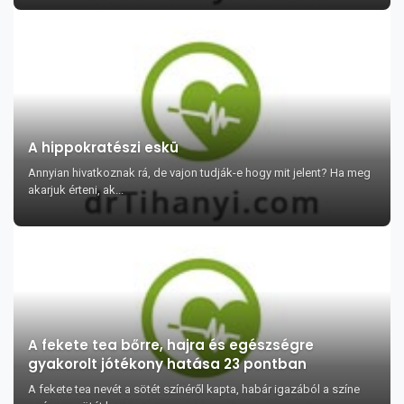
A hippokratészi eskü
Annyian hivatkoznak rá, de vajon tudják-e hogy mit jelent? Ha meg
akarjuk érteni, ak...
A fekete tea bőrre, hajra és egészségre
gyakorolt jótékony hatása 23 pontban
A fekete tea nevét a sötét színéről kapta, habár igazából a színe