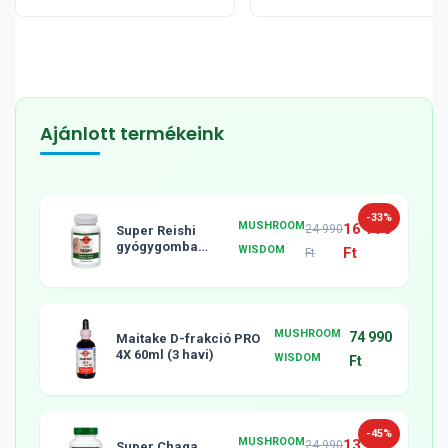
Ajánlott termékeink
-33%
MUSHROOM
16 990
24 990
Super Reishi
gyógygomba
WISDOM
Ft
Ft
tabletta, 120db
MUSHROOM
74 990
Maitake D-frakció PRO
4X 60ml (3 havi)
WISDOM
Ft
-45%
MUSHROOM
13 990
24 990
Super Chaga