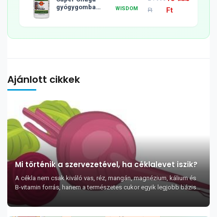
gyógygomba
WISDOM
Ft
Ft
tabletta, 120db
Ajánlott cikkek
Mi történik a szervezetével, ha céklalevet iszik?
A cékla nem csak kiváló vas, réz, mangán, magnézium, kálium és
B-vitamin forrás, hanem a természetes cukor egyik legjobb bázisa.
Valójában a cukornád u...