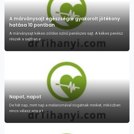
A márványsajt egészségre gyakorolt jótékony
hatása 10 pontban
A márványsajt kékes-zöldes színű penészes sajt. A kékes penész
részek a sajtban e...
Napot, napot
De hát nap, mint nap a melanomával riogatnak minket, miközben
nincs válasz arra a t...