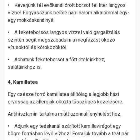
• Keverjünk fél evőkanál őrölt borsot fél liter langyos
vízbe! Fogyasszunk belőle napi három alkalommal egy-
egy mokkáskanálnyit.
• A feketeborsos langyos vízzel való gargalizálás
szintén segít megszabadulni a megfázást okozó
vírusoktól és kórokozóktól.
• Adhatunk feketeborsot a főtt ételeinkhez,
salátáinkhoz is.
4, Kamillatea
Egy csésze forró kamillatea állítólag a legjobb házi
orvosság az allergiák okozta tüsszögés kezelésére.
Antihisztamin-tartalma miatt azonnali enyhülést hoz.
• Adjunk egy teáskanál szárított kamillavirágot egy
bögre forrásban lévő vízhez! Forraljuk tovább a teát pár