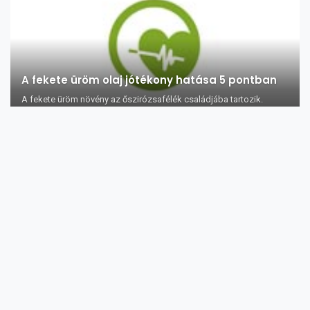
A fekete üröm olaj jótékony hatása 5 pontban
A fekete üröm növény az őszirózsafélék családjába tartozik.
Kínában, a középkorb...
Az aszalt szilva bőrre, hajra és egészségre
gyakorolt jótékony hatása 12 pontban
Az aszalt szilva gazdag rostokban, A-vitaminban és kitűnő
antioxidáns-forrás, ami ...