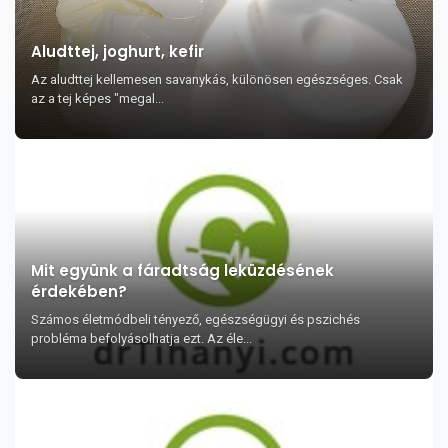
Aludttej, joghurt, kefir
Az aludttej kellemesen savanykás, különösen egészséges. Csak
az a tej képes "megal...
Mit együnk a fáradtság leküzdésének
érdekében?
Számos életmódbeli tényező, egészségügyi és pszichés
probléma befolyásolhatja ezt. Az éle...