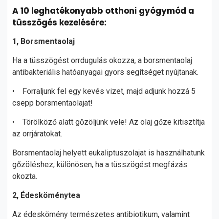
A 10 leghatékonyabb otthoni gyógymód a
tüsszögés kezelésére:
1, Borsmentaolaj
Ha a tüsszögést orrdugulás okozza, a borsmentaolaj
antibakteriális hatóanyagai gyors segítséget nyújtanak.
• Forraljunk fel egy kevés vizet, majd adjunk hozzá 5
csepp borsmentaolajat!
• Törölköző alatt gőzöljünk vele! Az olaj gőze kitisztítja
az orrjáratokat.
Borsmentaolaj helyett eukaliptuszolajat is használhatunk
gőzöléshez, különösen, ha a tüsszögést megfázás
okozta.
2, Édesköménytea
Az édeskömény természetes antibiotikum, valamint