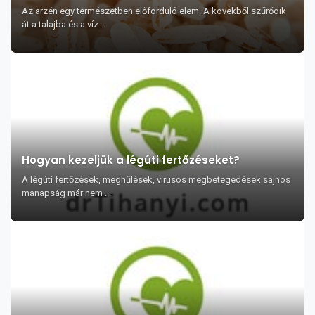
Az arzén egy természetben előforduló elem. A kövekből szűrődik
át a talajba és a víz...
Hogyan kezeljük a légúti fertőzéseket?
A légúti fertőzések, meghűlések, vírusos megbetegedések sajnos
manapság már nem ...