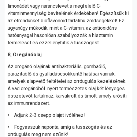
limonádét vagy narancslevet a megfelelő C-
vitaminmennyiség bevitelének érdekében! Egészítsük ki
az étrendünket bioflavonoid tartalmú zöldségekkel! Ez
ugyanúgy működik, mint a C-vitamin: az antioxidáns
hatóanyagai hasonlóan szabályozzák a hisztamin
termelését és ezzel enyhítik a tüsszögést.
8, Oregánóolaj
Az oregánó olajának antibakteriális, gombaölő,
parazitaölő és gyulladáscsökkentő hatásai vannak,
amelyek alapvető feltételei az orrdugulás kezelésének.
A vad oregánóból nyert természetes olaj két lényeges
összetevőt tartalmaz, karvakrolt és timolt, amely erősíti
az immunrendszert.
• Adjunk 2-3 csepp olajat ivóléhez!
• Fogyasszuk naponta, amíg a tüsszögés és az
orrdugulás meg nem szűnik!