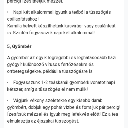
percig! Ízesíthetjük mézzel.
• Napi két alkalommal igyunk a teából a tüsszögés
csillapításához!
Kamilla helyett készíthetünk kasvirág- vagy csalánteát
is. Szintén fogyasszuk napi két alkalommal!
5, Gyömbér
A gyömbér az egyik legrégebbi és leghatásosabb házi
gyógyír különböző vírusos fertőzésekre és
orrbetegségekre, például a tüsszögésre is.
• Fogyasszunk 1-2 teáskanál gyömbérkivonatot napi
kétszer, amíg a tüsszögés el nem múlik!
• Vágjunk vékony szeletekre egy kisebb darab
gyömbért, dobjuk egy pohár vízbe és forraljuk pár percig!
Ízesítsük mézzel és igyuk meg lefekvés előtt! Ez a tea
elmulasztja az éjszakai tüsszögést.