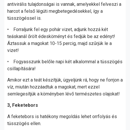
antivirális tulajdonságai is vannak, amelyekkel felveszi a
harcot a felső légúti megbetegedésekkel, így a
tüsszögéssel is.
• Forraljunk fel egy pohár vizet, adjunk hozzá két
teáskanál őrölt édesköményt és fedjük be az edényt!
Áztassuk a magokat 10-15 percig, majd szűrjük le a
vizet!
• Fogyasszunk belőle napi két alkalommal a tüsszögés
csillapítására!
Amikor ezt a teát készítjük, ügyeljünk rá, hogy ne forrjon a
víz, miután hozzáadtuk a magokat, mert ezzel
semlegesítjük a köményben lévő természetes olajokat!
3, Feketebors
A feketebors is hatékony megoldás lehet orrfolyás és
tüsszögés ellen.