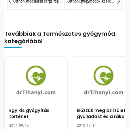
Otthoni módszerek sárga fogak ellen
Otthoni gyógymódok az arcon lévő sötét foltok kezelésére
Továbbiak a Természetes gyógymód
kategóriából
Egy kis gyógyítás
Előzzük meg az ízületi
történet
gyulladást és a rákot
brokkolival?
2014. 09. 15.
2013. 10. 14.