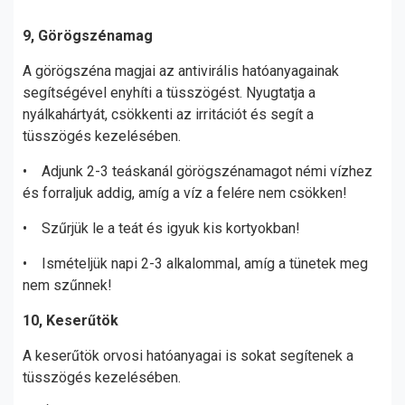
9, Görögszénamag
A görögszéna magjai az antivirális hatóanyagainak
segítségével enyhíti a tüsszögést. Nyugtatja a
nyálkahártyát, csökkenti az irritációt és segít a
tüsszögés kezelésében.
• Adjunk 2-3 teáskanál görögszénamagot némi vízhez
és forraljuk addig, amíg a víz a felére nem csökken!
• Szűrjük le a teát és igyuk kis kortyokban!
• Ismételjük napi 2-3 alkalommal, amíg a tünetek meg
nem szűnnek!
10, Keserűtök
A keserűtök orvosi hatóanyagai is sokat segítenek a
tüsszögés kezelésében.