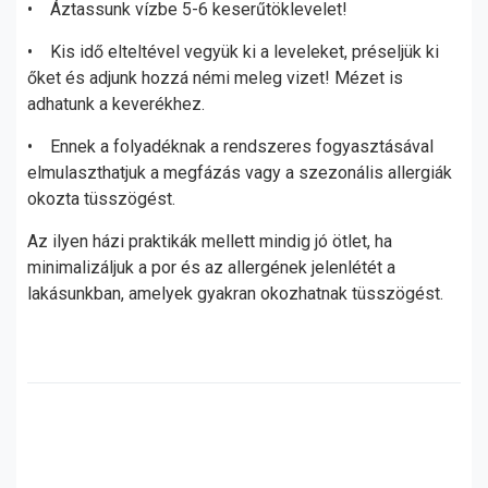
• Áztassunk vízbe 5-6 keserűtöklevelet!
• Kis idő elteltével vegyük ki a leveleket, préseljük ki
őket és adjunk hozzá némi meleg vizet! Mézet is
adhatunk a keverékhez.
• Ennek a folyadéknak a rendszeres fogyasztásával
elmulaszthatjuk a megfázás vagy a szezonális allergiák
okozta tüsszögést.
Az ilyen házi praktikák mellett mindig jó ötlet, ha
minimalizáljuk a por és az allergének jelenlétét a
lakásunkban, amelyek gyakran okozhatnak tüsszögést.