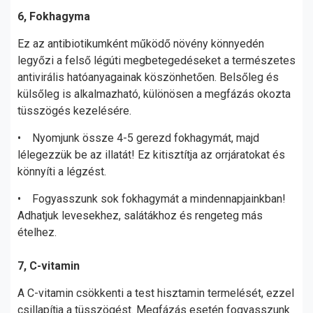
6, Fokhagyma
Ez az antibiotikumként működő növény könnyedén
legyőzi a felső légúti megbetegedéseket a természetes
antivirális hatóanyagainak köszönhetően. Belsőleg és
külsőleg is alkalmazható, különösen a megfázás okozta
tüsszögés kezelésére.
• Nyomjunk össze 4-5 gerezd fokhagymát, majd
lélegezzük be az illatát! Ez kitisztítja az orrjáratokat és
könnyíti a légzést.
• Fogyasszunk sok fokhagymát a mindennapjainkban!
Adhatjuk levesekhez, salátákhoz és rengeteg más
ételhez.
7, C-vitamin
A C-vitamin csökkenti a test hisztamin termelését, ezzel
csillapítja a tüsszögést. Megfázás esetén fogyasszunk