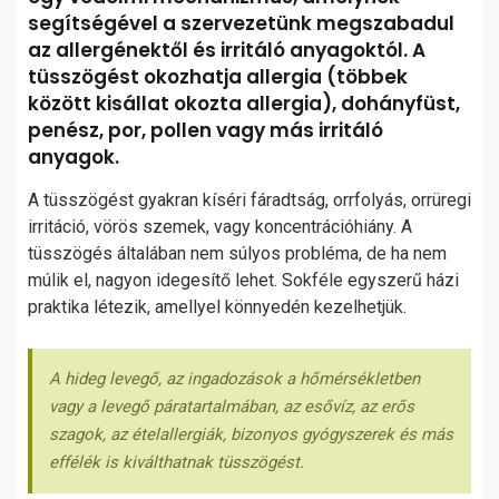
segítségével a szervezetünk megszabadul
az allergénektől és irritáló anyagoktól. A
tüsszögést okozhatja allergia (többek
között kisállat okozta allergia), dohányfüst,
penész, por, pollen vagy más irritáló
anyagok.
A tüsszögést gyakran kíséri fáradtság, orrfolyás, orrüregi
irritáció, vörös szemek, vagy koncentrációhiány. A
tüsszögés általában nem súlyos probléma, de ha nem
múlik el, nagyon idegesítő lehet. Sokféle egyszerű házi
praktika létezik, amellyel könnyedén kezelhetjük.
A hideg levegő, az ingadozások a hőmérsékletben
vagy a levegő páratartalmában, az esővíz, az erős
szagok, az ételallergiák, bizonyos gyógyszerek és más
effélék is kiválthatnak tüsszögést.