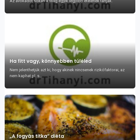
Az avokádót sokan a világ egyik legjobb ételének tartják.
Ha fitt vagy, könnyebben túléled
Nem jelenthetjük azt ki, hogy akinek nincsenek rizikófaktorai, az
nem kaphat pl. s...
„A fogyás titka” diéta