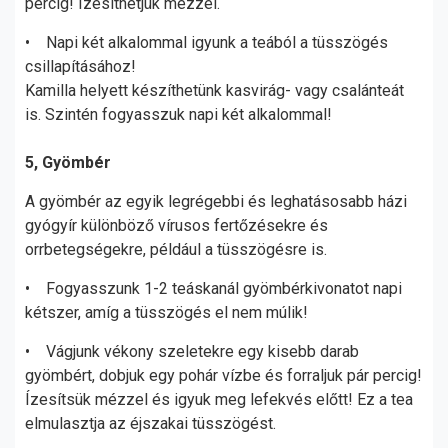
percig! Ízesíthetjük mézzel.
• Napi két alkalommal igyunk a teából a tüsszögés
csillapításához!
Kamilla helyett készíthetünk kasvirág- vagy csalánteát
is. Szintén fogyasszuk napi két alkalommal!
5, Gyömbér
A gyömbér az egyik legrégebbi és leghatásosabb házi
gyógyír különböző vírusos fertőzésekre és
orrbetegségekre, például a tüsszögésre is.
• Fogyasszunk 1-2 teáskanál gyömbérkivonatot napi
kétszer, amíg a tüsszögés el nem múlik!
• Vágjunk vékony szeletekre egy kisebb darab
gyömbért, dobjuk egy pohár vízbe és forraljuk pár percig!
Ízesítsük mézzel és igyuk meg lefekvés előtt! Ez a tea
elmulasztja az éjszakai tüsszögést.