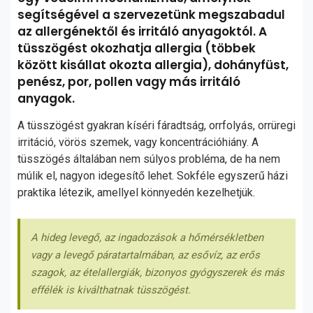
segítségével a szervezetünk megszabadul
az allergénektől és irritáló anyagoktól. A
tüsszögést okozhatja allergia (többek
között kisállat okozta allergia), dohányfüst,
penész, por, pollen vagy más irritáló
anyagok.
A tüsszögést gyakran kíséri fáradtság, orrfolyás, orrüregi
irritáció, vörös szemek, vagy koncentrációhiány. A
tüsszögés általában nem súlyos probléma, de ha nem
múlik el, nagyon idegesítő lehet. Sokféle egyszerű házi
praktika létezik, amellyel könnyedén kezelhetjük.
A hideg levegő, az ingadozások a hőmérsékletben
vagy a levegő páratartalmában, az esővíz, az erős
szagok, az ételallergiák, bizonyos gyógyszerek és más
effélék is kiválthatnak tüsszögést.