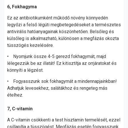
6, Fokhagyma
Ez az antibiotikumként működő növény könnyedén
legyőzi a felső légúti megbetegedéseket a természetes
antivirális hatóanyagainak köszönhetően. Belsőleg és
külsőleg is alkalmazható, különösen a megfázás okozta
tüsszögés kezelésére.
• Nyomjunk össze 4-5 gerezd fokhagymát, majd
lélegezzük be az illatát! Ez kitisztítja az orrjáratokat és
könnyíti a légzést.
• Fogyasszunk sok fokhagymát a mindennapjainkban!
Adhatjuk levesekhez, salátákhoz és rengeteg más
ételhez.
7, C-vitamin
A C-vitamin csökkenti a test hisztamin termelését, ezzel
csillapítja a tüsszögést. Megfázás esetén fogyasszunk