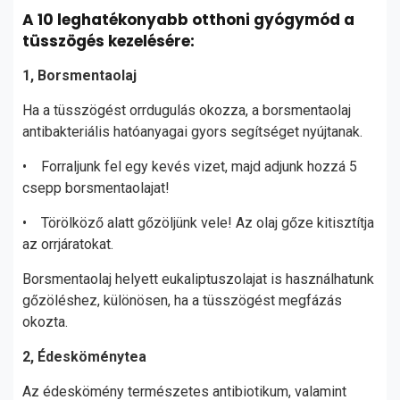
A 10 leghatékonyabb otthoni gyógymód a
tüsszögés kezelésére:
1, Borsmentaolaj
Ha a tüsszögést orrdugulás okozza, a borsmentaolaj
antibakteriális hatóanyagai gyors segítséget nyújtanak.
• Forraljunk fel egy kevés vizet, majd adjunk hozzá 5
csepp borsmentaolajat!
• Törölköző alatt gőzöljünk vele! Az olaj gőze kitisztítja
az orrjáratokat.
Borsmentaolaj helyett eukaliptuszolajat is használhatunk
gőzöléshez, különösen, ha a tüsszögést megfázás
okozta.
2, Édesköménytea
Az édeskömény természetes antibiotikum, valamint