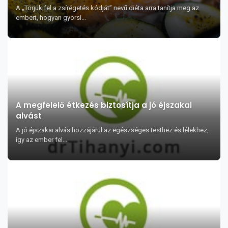
A „Törjük fel a zsírégetés kódját” nevű diéta arra tanítja meg az
embert, hogyan gyorsí...
A megfelelő étkezés biztosítja a jó éjszakai
alvást
A jó éjszakai alvás hozzájárul az egészséges testhez és lélekhez,
így az ember fel...