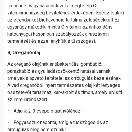
limonádét vagy narancslevet a megfelelő C-
vitaminmennyiség bevitelének érdekében! Egészítsük ki
az étrendünket bioflavonoid tartalmú zöldségekkel! Ez
ugyanúgy működik, mint a C-vitamin: az antioxidáns
hatóanyagai hasonlóan szabályozzák a hisztamin
termelését és ezzel enyhítik a tüsszögést.
8, Oregánóolaj
Az oregánó olajának antibakteriális, gombaölő,
parazitaölő és gyulladáscsökkentő hatásai vannak,
amelyek alapvető feltételei az orrdugulás kezelésének.
A vad oregánóból nyert természetes olaj két lényeges
összetevőt tartalmaz, karvakrolt és timolt, amely erősíti
az immunrendszert.
• Adjunk 2-3 csepp olajat ivóléhez!
• Fogyasszuk naponta, amíg a tüsszögés és az
orrdugulás meg nem szűnik!