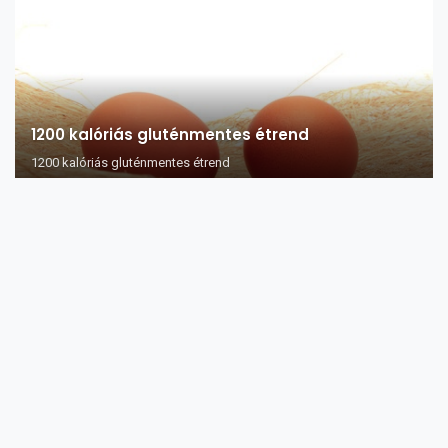
1200 kalóriás gluténmentes étrend
1200 kalóriás gluténmentes étrend
Kell vagy nem kell?
A hivatalos álláspont szerint, ha valaki ideális táplálkozást folytat,
akkor számá...