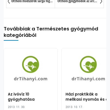
Otthoni módszerek sárga fogak ellen
Otthoni gyógymódok az arcon lévő sötét foltok kezelésére
Továbbiak a Természetes gyógymód
kategóriából
Az ivóvíz 10
Házi praktikák a
gyógyhatása
mellkasi nyomás és a
elhúzódó köhögés
2013. 11. 30.
2013. 10. 17.
gyógyítására