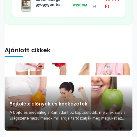
gyógygomba
WISDOM
Ft
Ft
tabletta, 120db
Ajánlott cikkek
Böjtölés: előnyök és kockázatok
A böjtölés eredetileg a Ramadánhoz kapcsolódik, melynek során
világszerte muzulmánok milliárdjai tartóztatják meg magukat az
evéstől és ivástól napfelkeltétől ...