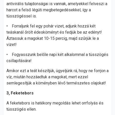
antivirális tulajdonságai is vannak, amelyekkel felveszi a
harcot a felső légúti megbetegedésekkel, így a
tüsszögéssel is.
• Forraljunk fel egy pohár vizet, adjunk hozzá két
teáskanál őrölt édesköményt és fedjük be az edényt!
Áztassuk a magokat 10-15 percig, majd szűrjük le a
vizet!
• Fogyasszunk belőle napi két alkalommal a tüsszögés
csillapítására!
Amikor ezt a teát készítjük, ügyeljünk rá, hogy ne forrjon a
víz, miután hozzáadtuk a magokat, mert ezzel
semlegesítjük a köményben lévő természetes olajokat!
3, Feketebors
A feketebors is hatékony megoldás lehet orrfolyás és
tüsszögés ellen.