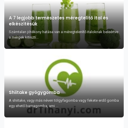
A 7 legjobb természetes méregtelítő ital és
elkészítésük
Számtalan jótékony hatása van a méregtelenítő italoknak beleértve
a mérgek kitisztí...
Shiitake gyógygomba
A shiitake, vagy más néven tölgyfagomba vagy fekete erdő gomba
egy ehető barnagomba, ami ...