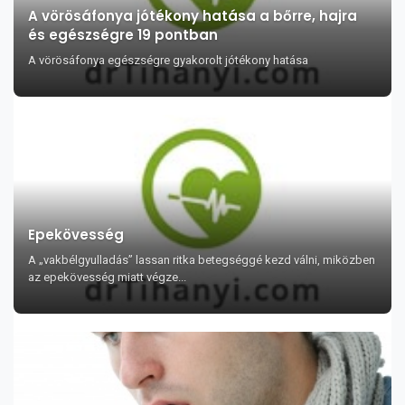
A vörösáfonya jótékony hatása a bőrre, hajra
és egészségre 19 pontban
A vörösáfonya egészségre gyakorolt jótékony hatása
Epekövesség
A „vakbélgyulladás” lassan ritka betegséggé kezd válni, miközben
az epekövesség miatt végze...