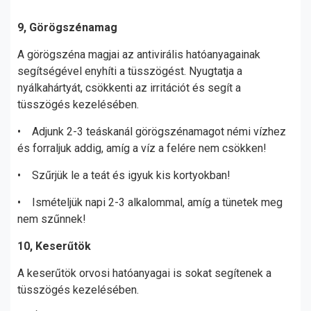
9, Görögszénamag
A görögszéna magjai az antivirális hatóanyagainak
segítségével enyhíti a tüsszögést. Nyugtatja a
nyálkahártyát, csökkenti az irritációt és segít a
tüsszögés kezelésében.
• Adjunk 2-3 teáskanál görögszénamagot némi vízhez
és forraljuk addig, amíg a víz a felére nem csökken!
• Szűrjük le a teát és igyuk kis kortyokban!
• Ismételjük napi 2-3 alkalommal, amíg a tünetek meg
nem szűnnek!
10, Keserűtök
A keserűtök orvosi hatóanyagai is sokat segítenek a
tüsszögés kezelésében.