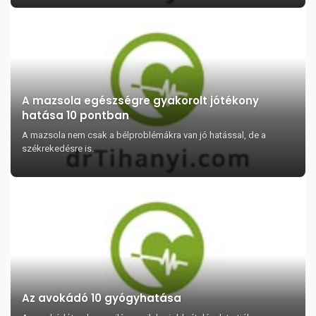
A mazsola egészségre gyakorolt jótékony
hatása 10 pontban
A mazsola nem csak a bélproblémákra van jó hatással, de a
székrekedésre is.
Az avokádó 10 gyógyhatása