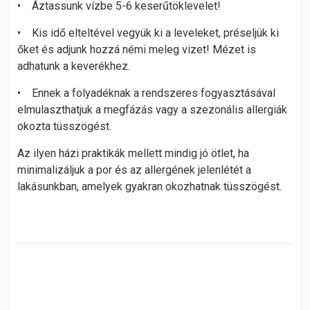
• Áztassunk vízbe 5-6 keserűtöklevelet!
• Kis idő elteltével vegyük ki a leveleket, préseljük ki
őket és adjunk hozzá némi meleg vizet! Mézet is
adhatunk a keverékhez.
• Ennek a folyadéknak a rendszeres fogyasztásával
elmulaszthatjuk a megfázás vagy a szezonális allergiák
okozta tüsszögést.
Az ilyen házi praktikák mellett mindig jó ötlet, ha
minimalizáljuk a por és az allergének jelenlétét a
lakásunkban, amelyek gyakran okozhatnak tüsszögést.