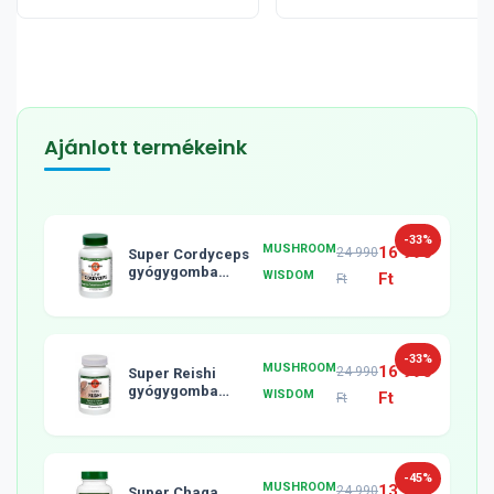
Ajánlott termékeink
-33%
MUSHROOM
16 990
24 990
Super Cordyceps
gyógygomba
WISDOM
Ft
Ft
tabletta, 120db
-33%
MUSHROOM
16 990
24 990
Super Reishi
gyógygomba
WISDOM
Ft
Ft
tabletta, 120db
-45%
MUSHROOM
13 990
24 990
Super Chaga