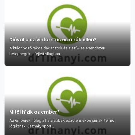
Dióval a szívinfarktus és a rák ellen?
A különböző rákos daganatok és a szív- és érrendszeri
betegségek a fejlett világban ...
Mitől hízik az ember?
Az emberek, főleg a fiatalabbak edzőtermekbe járnak, termo
jógáznak, úsznak, sport...