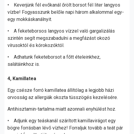
• Keverjünk fél evőkanál őrölt borsot fél liter langyos
vízbe! Fogyasszunk belőle napi három alkalommal egy-
egy mokkáskanálnyit.
• A feketeborsos langyos vízzel való gargalizálás
szintén segít megszabadulni a megfázást okozó
vírusoktól és kórokozóktól.
• Adhatunk feketeborsot a főtt ételeinkhez,
salátáinkhoz is.
4, Kamillatea
Egy csésze forró kamillatea állítólag a legjobb házi
orvosság az allergiák okozta tüsszögés kezelésére.
Antihisztamin-tartalma miatt azonnali enyhülést hoz.
• Adjunk egy teáskanál szárított kamillavirágot egy
bögre forrásban lévő vízhez! Forraljuk tovább a teát pár