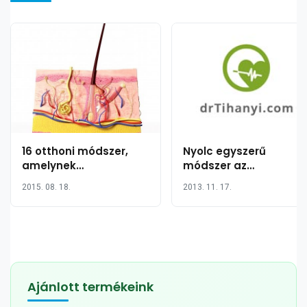
16 otthoni módszer,
Nyolc egyszerű
amelynek
módszer az
segítségével
endorfinszint
2015. 08. 18.
2013. 11. 17.
megszabadulhat a
felturbózására
nem kívánatos
szőröktől
Ajánlott termékeink