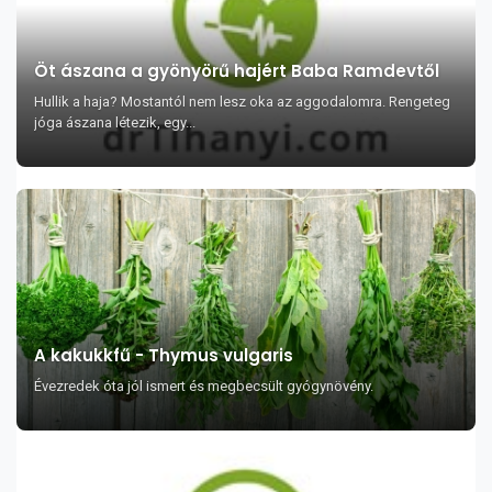
Öt ászana a gyönyörű hajért Baba Ramdevtől
Hullik a haja? Mostantól nem lesz oka az aggodalomra. Rengeteg
jóga ászana létezik, egy...
A kakukkfű - Thymus vulgaris
Évezredek óta jól ismert és megbecsült gyógynövény.