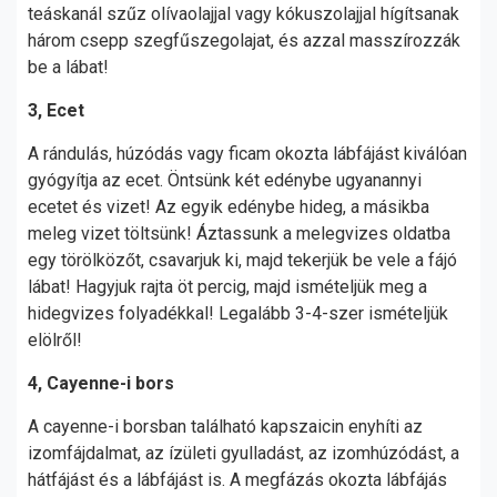
teáskanál szűz olívaolajjal vagy kókuszolajjal hígítsanak
három csepp szegfűszegolajat, és azzal masszírozzák
be a lábat!
3, Ecet
A rándulás, húzódás vagy ficam okozta lábfájást kiválóan
gyógyítja az ecet. Öntsünk két edénybe ugyanannyi
ecetet és vizet! Az egyik edénybe hideg, a másikba
meleg vizet töltsünk! Áztassunk a melegvizes oldatba
egy törölközőt, csavarjuk ki, majd tekerjük be vele a fájó
lábat! Hagyjuk rajta öt percig, majd ismételjük meg a
hidegvizes folyadékkal! Legalább 3-4-szer ismételjük
elölről!
4, Cayenne-i bors
A cayenne-i borsban található kapszaicin enyhíti az
izomfájdalmat, az ízületi gyulladást, az izomhúzódást, a
hátfájást és a lábfájást is. A megfázás okozta lábfájás