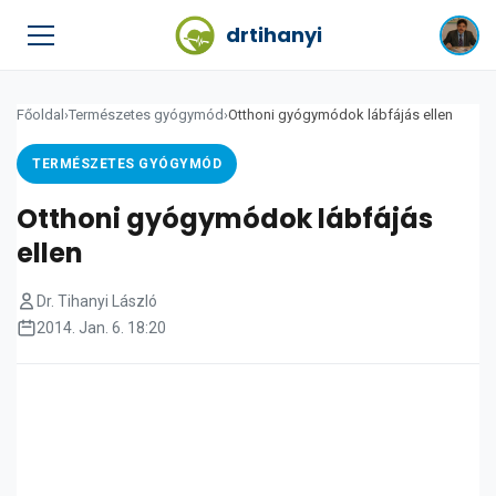
drtihanyi
Főoldal
›
Természetes gyógymód
›
Otthoni gyógymódok lábfájás ellen
TERMÉSZETES GYÓGYMÓD
Otthoni gyógymódok lábfájás
ellen
Dr. Tihanyi László
2014. Jan. 6. 18:20