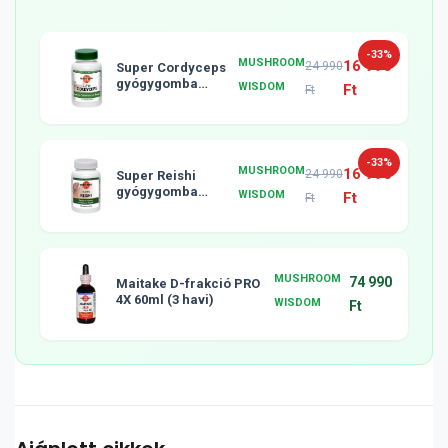
-33%
MUSHROOM
16 990
24 990
Super Cordyceps
gyógygomba
WISDOM
Ft
Ft
tabletta, 120db
-33%
MUSHROOM
16 990
24 990
Super Reishi
gyógygomba
WISDOM
Ft
Ft
tabletta, 120db
MUSHROOM
74 990
Maitake D-frakció PRO
4X 60ml (3 havi)
WISDOM
Ft