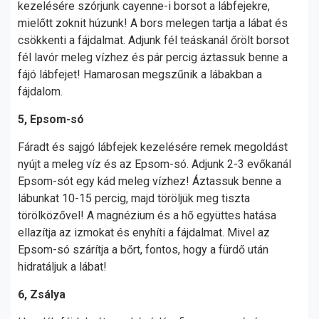
kezelésére szórjunk cayenne-i borsot a lábfejekre,
mielőtt zoknit húzunk! A bors melegen tartja a lábat és
csökkenti a fájdalmat. Adjunk fél teáskanál őrölt borsot
fél lavór meleg vízhez és pár percig áztassuk benne a
fájó lábfejet! Hamarosan megszűnik a lábakban a
fájdalom.
5, Epsom-só
Fáradt és sajgó lábfejek kezelésére remek megoldást
nyújt a meleg víz és az Epsom-só. Adjunk 2-3 evőkanál
Epsom-sót egy kád meleg vízhez! Áztassuk benne a
lábunkat 10-15 percig, majd töröljük meg tiszta
törölközővel! A magnézium és a hő együttes hatása
ellazítja az izmokat és enyhíti a fájdalmat. Mivel az
Epsom-só szárítja a bőrt, fontos, hogy a fürdő után
hidratáljuk a lábat!
6, Zsálya