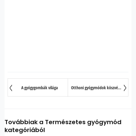
A gyógygombák világa
Otthoni gyógymódok köszvény ellen
Továbbiak a Természetes gyógymód
kategóriából