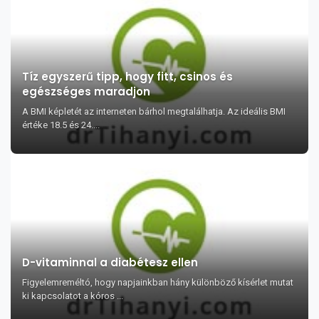
Tíz egyszerű tipp, hogy fitt, csinos és
egészséges maradjon
A BMI képletét az interneten bárhol megtalálhatja. Az ideális BMI
értéke 18.5 és 24....
D-vitaminnal a diabétesz ellen
Figyelemreméltó, hogy napjainkban hány különböző kísérlet mutat
ki kapcsolatot a kóros ...