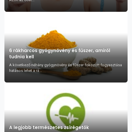
6 rákharcos gyógynövény és fűszer, amiről
tudnia kell
A következő néhány gyógynövény és fűszer fokozott fogyasztása
hatásos lehet a rá...
A legjobb természetes zsírégetők