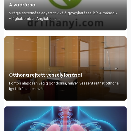
A vadrózsa
Virágja és termése egyaránt kiváló gyógyhatással bír. A második
világháborúban Angliában a ...
Otthona rejtett veszélyforrásai
Fontos alaposan végig gondolnia, milyen veszélyt rejthet otthona,
így felkészülten szál...