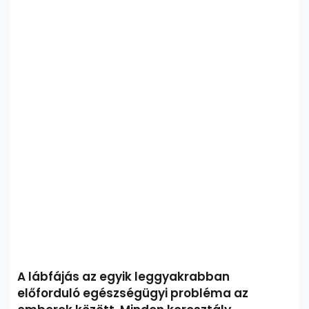
A lábfájás az egyik leggyakrabban
előforduló egészségügyi probléma az