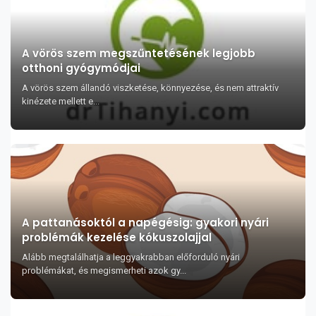
A vörös szem megszűntetésének legjobb
otthoni gyógymódjai
A vörös szem állandó viszketése, könnyezése, és nem attraktív
kinézete mellett e...
A pattanásoktól a napégésig: gyakori nyári
problémák kezelése kókuszolajjal
Alább megtalálhatja a leggyakrabban előforduló nyári
problémákat, és megismerheti azok gy...