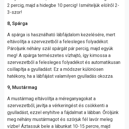
2 percig, majd a hidegbe 10 percig! Ismételjük elölről 2-
3-szor!
8, Spárga
A spárga is használható lábfájdalom kezelésére, mert
eltávolítja a szervezetből a felesleges folyadékot.
Pároljunk néhány szál spárgát pár percig, majd együk
meg! A spárga természetes vízhajtó, így kimossa a
szervezetből a felesleges folyadékot és automatikusan
csillapítja a gyulladást. Ez a módszer különösen
hatékony, ha a lábfájást valamilyen gyulladás okozza.
9, Mustármag
A mustármag eltávolítja a méreganyagokat a
szervezetből, javítja a vérkeringést és csökkenti a
gyulladást, ezzel enyhítve a fájdalmat a lábban. Őröljünk
meg néhány mustármagot és szórjuk fél lavór meleg
vízbe! Áztassuk bele a lábunkat 10-15 percre, majd