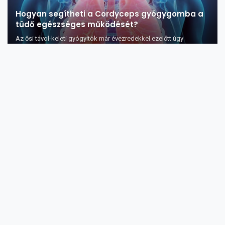
Hogyan segítheti a Cordyceps gyógygomba a
tüdő egészséges működését?
Az ősi távol-keleti gyógyítók már évezredekkel ezelőtt úgy
tekintettek a cordycep...
Az olívaolaj jótékony hatása a babákra 6
pontban
Biztonságos-e az olívaolaj használata a babák esetében?