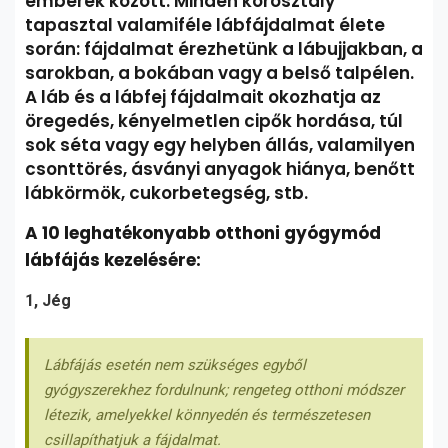
emberek között. Minden korosztály
tapasztal valamiféle lábfájdalmat élete
során: fájdalmat érezhetünk a lábujjakban, a
sarokban, a bokában vagy a belső talpélen.
A láb és a lábfej fájdalmait okozhatja az
öregedés, kényelmetlen cipők hordása, túl
sok séta vagy egy helyben állás, valamilyen
csonttörés, ásványi anyagok hiánya, benőtt
lábkörmök, cukorbetegség, stb.
A 10 leghatékonyabb otthoni gyógymód
lábfájás kezelésére:
1, Jég
Lábfájás esetén nem szükséges egyből
gyógyszerekhez fordulnunk; rengeteg otthoni módszer
létezik, amelyekkel könnyedén és természetesen
csillapíthatjuk a fájdalmat.