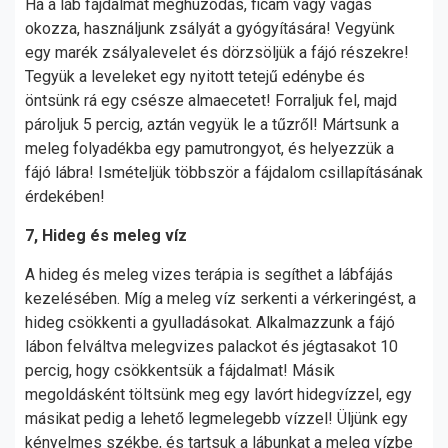
Ha a láb fájdalmát meghúzódás, ficam vagy vágás
okozza, használjunk zsályát a gyógyítására! Vegyünk
egy marék zsályalevelet és dörzsöljük a fájó részekre!
Tegyük a leveleket egy nyitott tetejű edénybe és
öntsünk rá egy csésze almaecetet! Forraljuk fel, majd
pároljuk 5 percig, aztán vegyük le a tűzről! Mártsunk a
meleg folyadékba egy pamutrongyot, és helyezzük a
fájó lábra! Ismételjük többször a fájdalom csillapításának
érdekében!
7, Hideg és meleg víz
A hideg és meleg vizes terápia is segíthet a lábfájás
kezelésében. Míg a meleg víz serkenti a vérkeringést, a
hideg csökkenti a gyulladásokat. Alkalmazzunk a fájó
lábon felváltva melegvizes palackot és jégtasakot 10
percig, hogy csökkentsük a fájdalmat! Másik
megoldásként töltsünk meg egy lavórt hidegvízzel, egy
másikat pedig a lehető legmelegebb vízzel! Üljünk egy
kényelmes székbe, és tartsuk a lábunkat a meleg vízbe