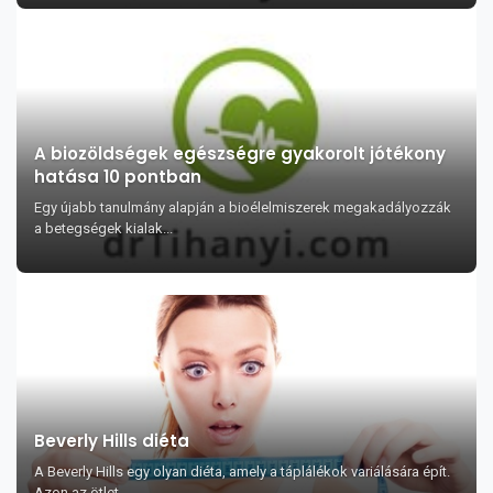
A biozöldségek egészségre gyakorolt jótékony
hatása 10 pontban
Egy újabb tanulmány alapján a bioélelmiszerek megakadályozzák
a betegségek kialak...
Beverly Hills diéta
A Beverly Hills egy olyan diéta, amely a táplálékok variálására épít.
Azon az ötlet...