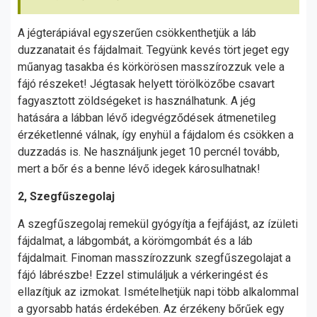
A jégterápiával egyszerűen csökkenthetjük a láb
duzzanatait és fájdalmait. Tegyünk kevés tört jeget egy
műanyag tasakba és körkörösen masszírozzuk vele a
fájó részeket! Jégtasak helyett törölközőbe csavart
fagyasztott zöldségeket is használhatunk. A jég
hatására a lábban lévő idegvégződések átmenetileg
érzéketlenné válnak, így enyhül a fájdalom és csökken a
duzzadás is. Ne használjunk jeget 10 percnél tovább,
mert a bőr és a benne lévő idegek károsulhatnak!
2, Szegfűszegolaj
A szegfűszegolaj remekül gyógyítja a fejfájást, az ízületi
fájdalmat, a lábgombát, a körömgombát és a láb
fájdalmait. Finoman masszírozzunk szegfűszegolajat a
fájó lábrészbe! Ezzel stimuláljuk a vérkeringést és
ellazítjuk az izmokat. Ismételhetjük napi több alkalommal
a gyorsabb hatás érdekében. Az érzékeny bőrűek egy