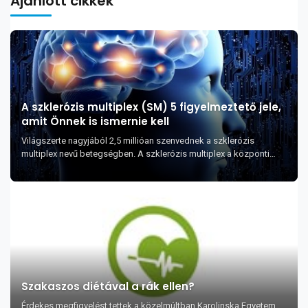
Ajánlott cikkek
A szklerózis multiplex (SM) 5 figyelmeztető jele,
amit Önnek is ismernie kell
Világszerte nagyjából 2,5 millióan szenvednek a szklerózis
multiplex nevű betegségben. A szklerózis multiplex a központi
idegrendszer krónikus, gyulladás...
Szakaszos diétával a rák ellen?
Érdekes megfigyelést tettek a közelmúltban Karolinska Egyetem