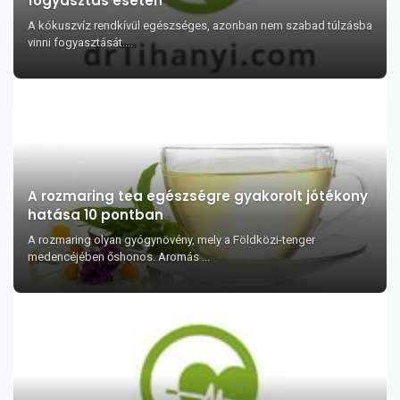
fogyasztás esetén
A kókuszvíz rendkívül egészséges, azonban nem szabad túlzásba
vinni fogyasztását....
A rozmaring tea egészségre gyakorolt jótékony
hatása 10 pontban
A rozmaring olyan gyógynövény, mely a Földközi-tenger
medencéjében őshonos. Aromás ...