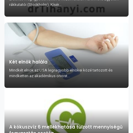
rákkutatói (Stockholm). Kísér...
Két elnök halála
Mindkét elnök az USA legnagyobb elnökei közé tartozott és
mindketten az akadémikus orvost...
A kókuszvíz 6 mellékhatása túlzott mennyiségű