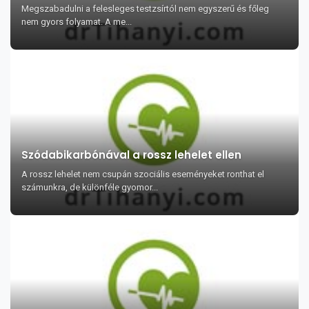
Megszabadulni a felesleges testzsírtól nem egyszerű és főleg
nem gyors folyamat. A me...
Szódabikarbónával a rossz lehelet ellen
A rossz lehelet nem csupán szociális eseményeket ronthat el
számunkra, de különféle gyomor...