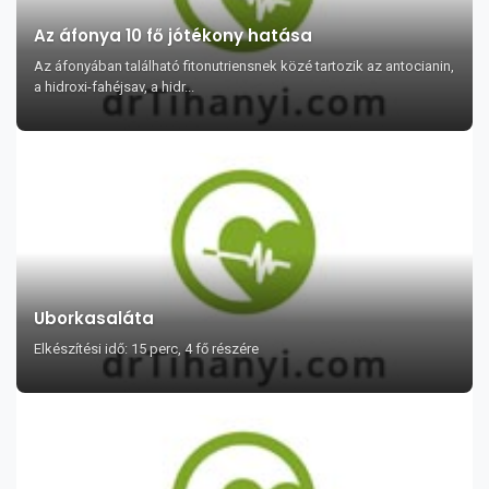
Az áfonya 10 fő jótékony hatása
Az áfonyában található fitonutriensnek közé tartozik az antocianin,
a hidroxi-fahéjsav, a hidr...
Uborkasaláta
Elkészítési idő: 15 perc, 4 fő részére