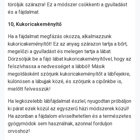
töröljük szárazra! Ez a módszer csökkenti a gyulladást
és a fájdalmat.
10, Kukoricakeményítő
Ha a fájdalmat megfázás okozza, alkalmazzunk
kukoricakeményítőt! Ez az anyag szárazon tartja a bőrt,
megelőzi a gyulladást és melegen tartja a lábat.
Dörzsöljük be a fájó lábat kukoricakeményítővel, hogy az
felszívhassa a nedvességet a lábból! Másik
megoldásként szórjunk kukoricakeményítőt a lábfejekre,
különösen a lábujjak közé, és szórjunk a cipőnkbe is,
mielőtt felvesszük!
Ha legközelebb lábfájdalmat észlel, nyugodtan próbáljon
ki párat ezek közül az egyszerű házi módszerek közül!
Ha azonban a fájdalom elviselhetetlen és a természetes
gyógymódok sem használnak, azonnal forduljon
orvoshoz!