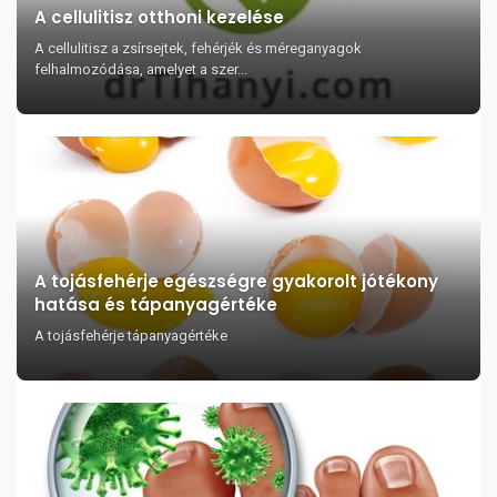
A cellulitisz otthoni kezelése
A cellulitisz a zsírsejtek, fehérjék és méreganyagok
felhalmozódása, amelyet a szer...
A tojásfehérje egészségre gyakorolt jótékony
hatása és tápanyagértéke
A tojásfehérje tápanyagértéke