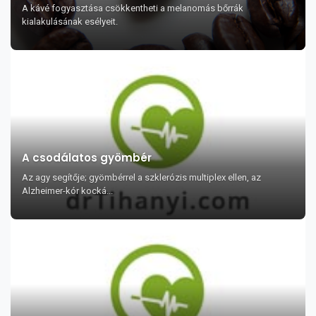
A kávé fogyasztása csökkentheti a melanomás bőrrák
kialakulásának esélyeit.
A csodálatos gyömbér
Az agy segítője; gyömbérrel a szklerózis multiplex ellen, az
Alzheimer-kór kocká...