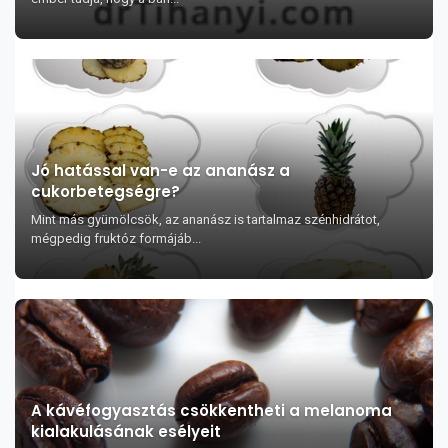
Jó hatással van-e az ananász a
cukorbetegségre?
Mint más gyümölcsök, az ananász is tartalmaz szénhidrátot,
mégpedig fruktóz formájáb...
A kávéfogyasztás csökkentheti a melanoma
kialakulásának esélyeit