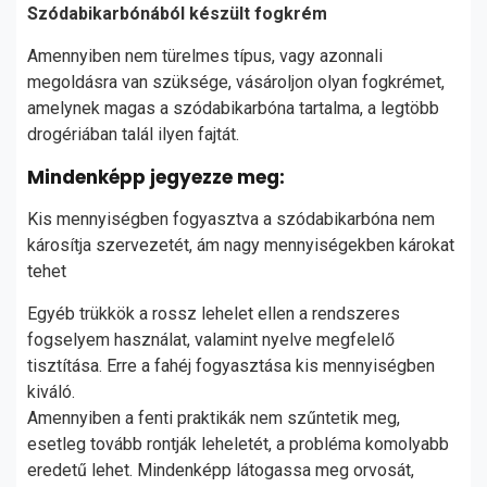
Szódabikarbónából készült fogkrém
Amennyiben nem türelmes típus, vagy azonnali
megoldásra van szüksége, vásároljon olyan fogkrémet,
amelynek magas a szódabikarbóna tartalma, a legtöbb
drogériában talál ilyen fajtát.
Mindenképp jegyezze meg:
Kis mennyiségben fogyasztva a szódabikarbóna nem
károsítja szervezetét, ám nagy mennyiségekben károkat
tehet
Egyéb trükkök a rossz lehelet ellen a rendszeres
fogselyem használat, valamint nyelve megfelelő
tisztítása. Erre a fahéj fogyasztása kis mennyiségben
kiváló.
Amennyiben a fenti praktikák nem szűntetik meg,
esetleg tovább rontják leheletét, a probléma komolyabb
eredetű lehet. Mindenképp látogassa meg orvosát,