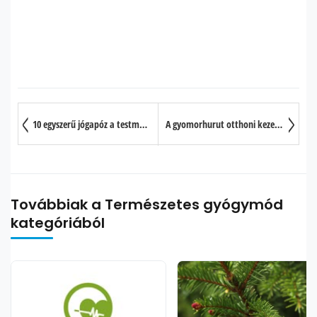
10 egyszerű jógapóz a testmagasság növeléséért
A gyomorhurut otthoni kezelése
Továbbiak a Természetes gyógymód
kategóriából