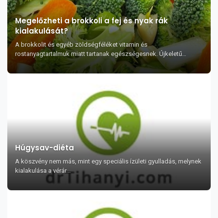
Megelőzheti a brokkoli a fej és nyak rák
kialakulását?
A brokkolit és egyéb zöldségféléket vitamin és
rostanyagtartalmuk miatt tartanak egészségesnek. Újkeletű
kutatások szerint azonban a brokkolicsíra kivonat véde...
Húgysav-diéta
A köszvény nem más, mint egy speciális ízületi gyulladás, melynek
kialakulása a vérár...