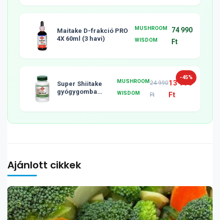
MUSHROOM
74 990
Maitake D-frakció PRO
4X 60ml (3 havi)
WISDOM
Ft
-45%
MUSHROOM
13 990
24 990
Super Shiitake
gyógygomba
WISDOM
Ft
Ft
tabletta, 120db
Ajánlott cikkek