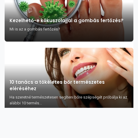
Kezelhető-e kókuszolajjal a gombás fertőzés?
Mi is az a gombás fertőzés?
10 tanács a tökéletes bőr természetes
eléréséhez
Ha szeretné természetesen segíteni bőre szépségét próbálja ki az
alábbi 10 termés...