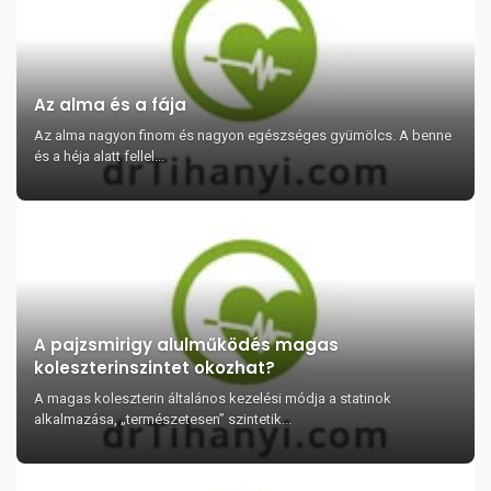
Az alma és a fája
Az alma nagyon finom és nagyon egészséges gyümölcs. A benne
és a héja alatt fellel...
A pajzsmirigy alulműködés magas
koleszterinszintet okozhat?
A magas koleszterin általános kezelési módja a statinok
alkalmazása, „természetesen” szintetik...