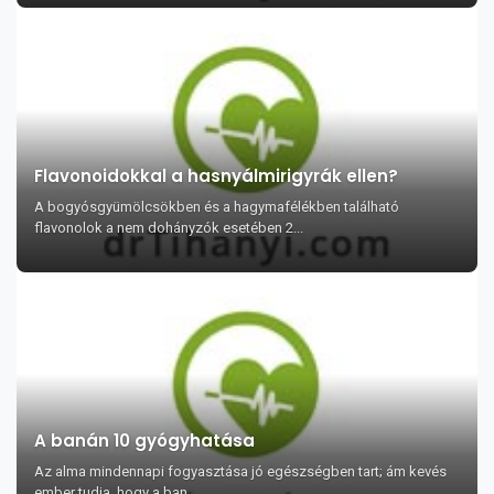
Flavonoidokkal a hasnyálmirigyrák ellen?
A bogyósgyümölcsökben és a hagymafélékben található
flavonolok a nem dohányzók esetében 2...
A banán 10 gyógyhatása
Az alma mindennapi fogyasztása jó egészségben tart; ám kevés
ember tudja, hogy a ban...