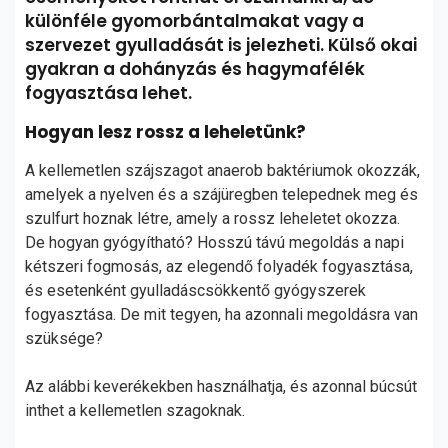
különféle gyomorbántalmakat vagy a
szervezet gyulladását is jelezheti. Külső okai
gyakran a dohányzás és hagymafélék
fogyasztása lehet.
Hogyan lesz rossz a leheletünk?
A kellemetlen szájszagot anaerob baktériumok okozzák,
amelyek a nyelven és a szájüregben telepednek meg és
szulfurt hoznak létre, amely a rossz leheletet okozza.
De hogyan gyógyítható? Hosszú távú megoldás a napi
kétszeri fogmosás, az elegendő folyadék fogyasztása,
és esetenként gyulladáscsökkentő gyógyszerek
fogyasztása. De mit tegyen, ha azonnali megoldásra van
szüksége?
Az alábbi keverékekben használhatja, és azonnal búcsút
inthet a kellemetlen szagoknak.