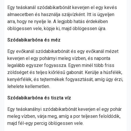
Egy teáskanál szódabikarbónát keverjen el egy kevés
almaecetben és használja szájvízként. Itt is ügyeljen
arra, hogy ne nyelje le. A legjobb hatás érdekében
öblögessen vele, köpje ki, majd öblögessen újra.
Szódabikarbóna és méz
Egy evőkanál szódabikarbónát és egy evőkanál mézet
keverjen el egy pohárnyi meleg vízben, és naponta
legalább egyszer fogyassza. Egyen minél több friss
zöldséget és teljes kiőrlésű gabonát. Kerülje a húsfélék,
kenyérfélék, és tejtermékek fogyasztását, amíg úgy érzi,
lehelete kellemetlen.
Szódabikarbóna és tiszta víz
Egy teáskanálnyi szódabikarbónát keverjen el egy pohár
meleg vízben, várja meg, amíg a por teljesen feloldódik,
majd fél-egy percig öblögessen vele.