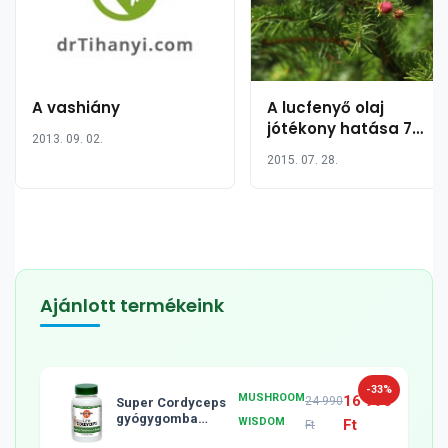
A vashiány
A lucfenyő olaj
jótékony hatása 7
2013. 09. 02.
pontban
2015. 07. 28.
Ajánlott termékeink
-33%
MUSHROOM
16 990
24 990
Super Cordyceps
gyógygomba
WISDOM
Ft
Ft
tabletta, 120db