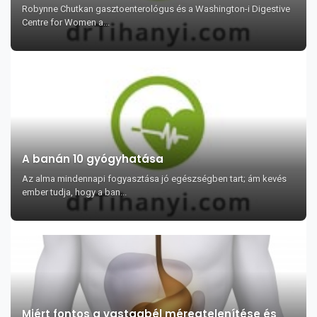
Robynne Chutkan gasztoenterológus és a Washington-i Digestive
Centre for Women a...
A banán 10 gyógyhatása
Az alma mindennapi fogyasztása jó egészségben tart; ám kevés
ember tudja, hogy a ban...
Miért fontos a vastagbél méregtelenítése és