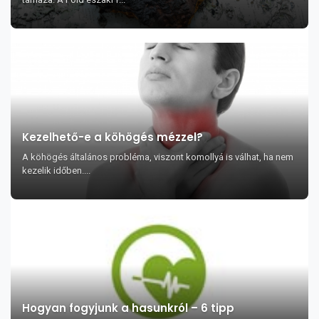
Kezelhető-e a köhögés mézzel?
A köhögés általános probléma, viszont komollyá is válhat, ha nem
kezelik időben....
Hogyan fogyjunk a hasunkról – 6 tipp