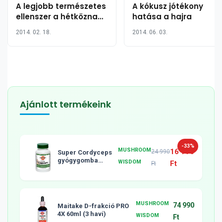
A legjobb természetes
A kókusz jótékony
ellenszer a hétköznapi
hatása a hajra
bőrproblémákra, mint
2014. 02. 18.
2014. 06. 03.
a ráncok, akné és
terhességi csíkok
Ajánlott termékeink
-33%
MUSHROOM
16 990
24 990
Super Cordyceps
gyógygomba
WISDOM
Ft
Ft
tabletta, 120db
MUSHROOM
74 990
Maitake D-frakció PRO
4X 60ml (3 havi)
WISDOM
Ft