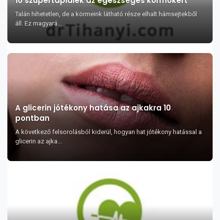
10 szupertáplálék az egészséges körmökért
Talán hihetetlen, de a körmeink látható része elhalt hámsejtekből
áll. Ez magyará...
A glicerin jótékony hatása az ajkakra 10
pontban
A következő felsorolásból kiderül, hogyan hat jótékony hatással a
glicerin az ajka...