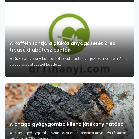
A koffein rontja a glükóz anyagcserét 2-es
típusú diabétesz esetén
A Duke University kutatói több kutatást is végeztek a koffein 2-es
típusú diabétesszel küzdő ...
A chaga gyógygomba kilenc jótékony hatása
A chaga gyógygomba számos vitamin, ásványi anyag és tápanyag
tárháza. A Föld északi f...