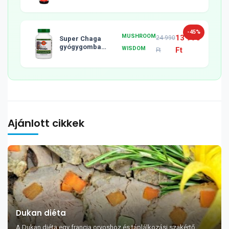
-45%
MUSHROOM
13 990
24 990
Super Chaga
gyógygomba
WISDOM
Ft
Ft
tabletta, 120db
Ajánlott cikkek
Dukan diéta
A Dukan diéta egy francia orvoshoz és táplálkozási szakértő,