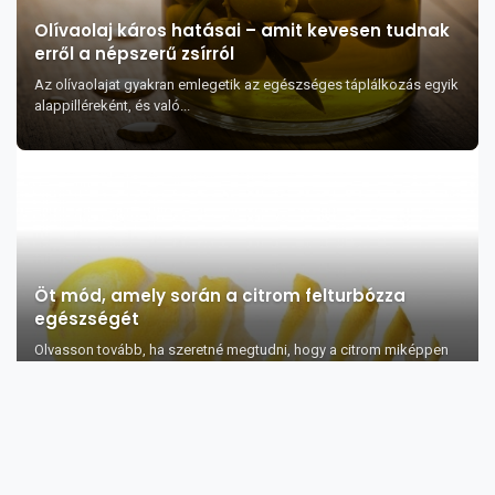
Olívaolaj káros hatásai – amit kevesen tudnak
erről a népszerű zsírról
Az olívaolajat gyakran emlegetik az egészséges táplálkozás egyik
alappilléreként, és való...
Öt mód, amely során a citrom felturbózza
egészségét
Olvasson tovább, ha szeretné megtudni, hogy a citrom miképpen
segíthet növelni egés...