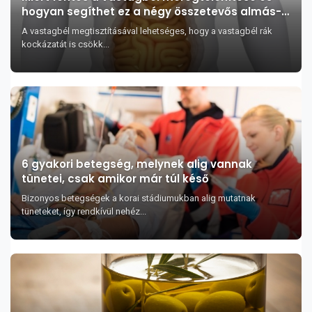
hogyan segíthet ez a négy összetevős almás-
mézes keverék
A vastagbél megtisztításával lehetséges, hogy a vastagbél rák
kockázatát is csökk...
6 gyakori betegség, melynek alig vannak
tünetei, csak amikor már túl késő
Bizonyos betegségek a korai stádiumukban alig mutatnak
tüneteket, így rendkívül nehéz...