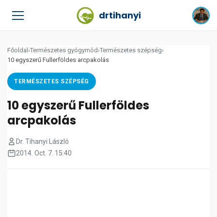
drtihanyi
Főoldal
›
Természetes gyógymód
›
Természetes szépség
›
10 egyszerű Fullerföldes arcpakolás
TERMÉSZETES SZÉPSÉG
10 egyszerű Fullerföldes
arcpakolás
Dr. Tihanyi László
2014. Oct. 7. 15:40