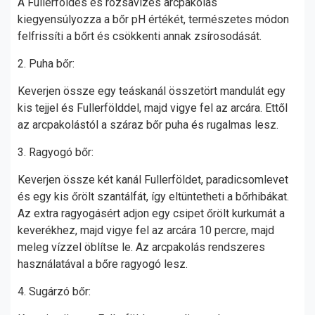
A Fullerföldes és rózsavizes arcpakolás
kiegyensúlyozza a bőr pH értékét, természetes módon
felfrissíti a bőrt és csökkenti annak zsírosodását.
2. Puha bőr:
Keverjen össze egy teáskanál összetört mandulát egy
kis tejjel és Fullerfölddel, majd vigye fel az arcára. Ettől
az arcpakolástól a száraz bőr puha és rugalmas lesz.
3. Ragyogó bőr:
Keverjen össze két kanál Fullerföldet, paradicsomlevet
és egy kis őrölt szantálfát, így eltüntetheti a bőrhibákat.
Az extra ragyogásért adjon egy csipet őrölt kurkumát a
keverékhez, majd vigye fel az arcára 10 percre, majd
meleg vízzel öblítse le. Az arcpakolás rendszeres
használatával a bőre ragyogó lesz.
4. Sugárzó bőr: