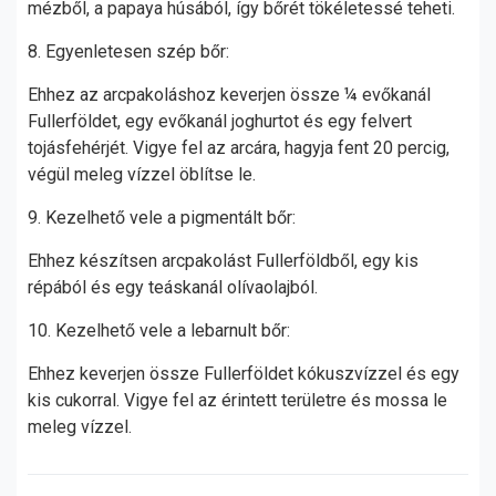
mézből, a papaya húsából, így bőrét tökéletessé teheti.
8. Egyenletesen szép bőr:
Ehhez az arcpakoláshoz keverjen össze ¼ evőkanál
Fullerföldet, egy evőkanál joghurtot és egy felvert
tojásfehérjét. Vigye fel az arcára, hagyja fent 20 percig,
végül meleg vízzel öblítse le.
9. Kezelhető vele a pigmentált bőr:
Ehhez készítsen arcpakolást Fullerföldből, egy kis
répából és egy teáskanál olívaolajból.
10. Kezelhető vele a lebarnult bőr:
Ehhez keverjen össze Fullerföldet kókuszvízzel és egy
kis cukorral. Vigye fel az érintett területre és mossa le
meleg vízzel.