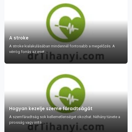
A stroke
A stroke kialakulásában mindennél fontosabb a megelőzés. A
vérrög forrás az eset...
Hogyan kezelje szeme fáradtságát
A szemfáradtság sok kellemetlenséget okozhat. Néhány tünete a
pirosság vagy irritá...