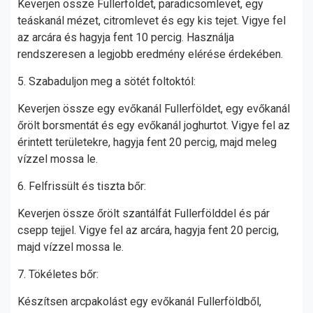
Keverjen össze Fullerföldet, paradicsomlevet, egy
teáskanál mézet, citromlevet és egy kis tejet. Vigye fel
az arcára és hagyja fent 10 percig. Használja
rendszeresen a legjobb eredmény elérése érdekében.
5. Szabaduljon meg a sötét foltoktól:
Keverjen össze egy evőkanál Fullerföldet, egy evőkanál
őrölt borsmentát és egy evőkanál joghurtot. Vigye fel az
érintett területekre, hagyja fent 20 percig, majd meleg
vízzel mossa le.
6. Felfrissült és tiszta bőr:
Keverjen össze őrölt szantálfát Fullerfölddel és pár
csepp tejjel. Vigye fel az arcára, hagyja fent 20 percig,
majd vízzel mossa le.
7. Tökéletes bőr:
Készítsen arcpakolást egy evőkanál Fullerföldből,