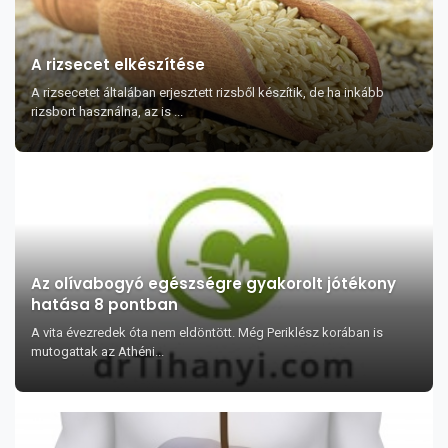
A rizsecet elkészítése
A rizsecetet általában erjesztett rizsből készítik, de ha inkább
rizsbort használna, az is ...
Az olívabogyó egészségre gyakorolt jótékony
hatása 8 pontban
A vita évezredek óta nem eldöntött. Még Periklész korában is
mutogattak az Athéni...