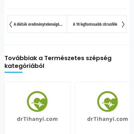
A diéták eredménytelenségének három fő oka I. rész
A 10 legfontosabb citrusféle
Továbbiak a Természetes szépség
kategóriából