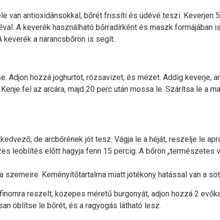
le van antioxidánsokkal, bőrét frissíti és üdévé teszi. Keverjen
éval. A keverék használható bőrradírként és maszk formájában is
 A keverék a narancsbőrön is segít.
e. Adjon hozzá joghurtot, rózsavizet, és mézet. Addig keverje,
enje fel az arcára, majd 20 perc után mossa le. Szárítsa le a ma
edvező, de arcbőrének jót tesz. Vágja le a héját, reszelje le ap
es leöblítés előtt hagyja fenn 15 percig. A bőrön „természetes v
a szemeire. Keményítőtartalma miatt jótékony hatással van a söt
finomra reszelt, közepes méretű burgonyát, adjon hozzá 2 evőkaná
san öblítse le bőrét, és a ragyogás látható lesz.