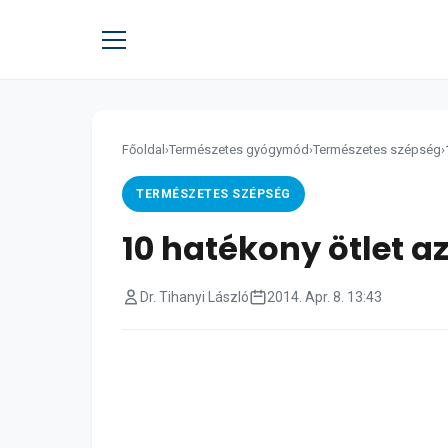
Főoldal
›
Természetes gyógymód
›
Természetes szépség
›
TERMÉSZETES SZÉPSÉG
10 hatékony ötlet a
Dr. Tihanyi László
2014. Apr. 8. 13:43