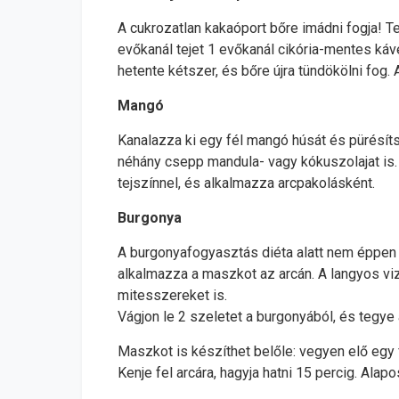
A cukrozatlan kakaóport bőre imádni fogja! Te
evőkanál tejet 1 evőkanál cikória-mentes káv
hetente kétszer, és bőre újra tündökölni fog.
Mangó
Kanalazza ki egy fél mangó húsát és pürésíts
néhány csepp mandula- vagy kókuszolajat is. K
tejszínnel, és alkalmazza arcpakolásként.
Burgonya
A burgonyafogyasztás diéta alatt nem éppen k
alkalmazza a maszkot az arcán. A langyos viz
mitesszereket is.
Vágjon le 2 szeletet a burgonyából, és tegye 
Maszkot is készíthet belőle: vegyen elő egy 
Kenje fel arcára, hagyja hatni 15 percig. Alapo