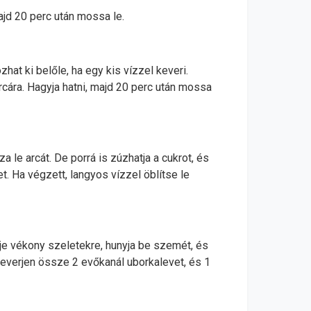
jd 20 perc után mossa le.
hat ki belőle, ha egy kis vízzel keveri.
rcára. Hagyja hatni, majd 20 perc után mossa
za le arcát. De porrá is zúzhatja a cukrot, és
. Ha végzett, langyos vízzel öblítse le
elje vékony szeletekre, hunyja be szemét, és
a keverjen össze 2 evőkanál uborkalevet, és 1