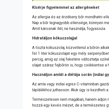
Kísérje figyelemmel az allergéneket
Az allergia és az érzékeny bőr mondhatni ell
Nap a bőr legnagyobb ellensége, könnyen meg
Amit károsnak ítél, ne használja, fogyassza.
Hidratáljon kókuszolajjal
A tiszta kókuszolaj, közvetlenül a bőrön alka
fel 1 liter kókuszolajat egy mély serpenyőben
percig, amíg az olaj feketére változtatja sz
olajat száraz fejbőrön is, hogy csökkentse a h
Használjon amlát a diétája során (indiai 
Az amla vagy indiai egres C-vitaminban gazd
táplálékhoz juthasson. Akár úgy is kezdheti a
Természetesen nem magában, hanem adjon még 
hozzá egy kevés mézet, de a természetes