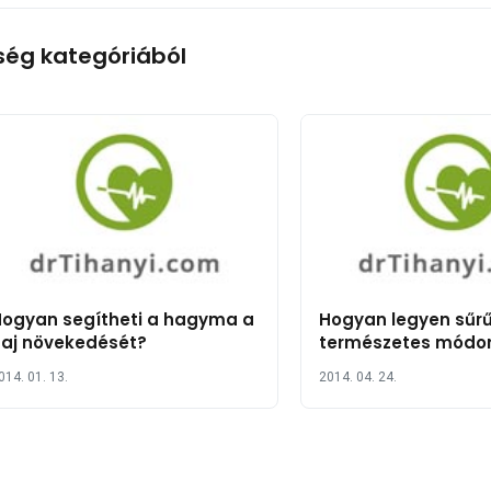
ség kategóriából
ogyan segítheti a hagyma a
Hogyan legyen sűr
aj növekedését?
természetes módo
014. 01. 13.
2014. 04. 24.