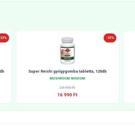
-33%
-33%
db
Super Reishi gyógygomba tabletta, 120db
MUSHROOM WISDOM
24 990 Ft
16 990 Ft