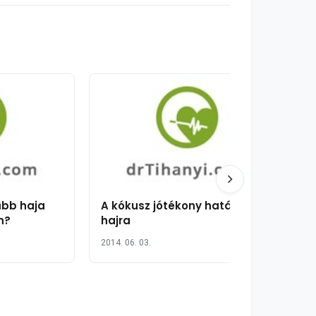
űbb haja
A kókusz jótékony hatása a
n?
hajra
2014. 06. 03.