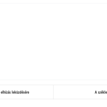
 elhízás leküzdésére
A székle