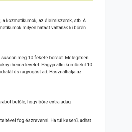
, a kozmetikumok, az élelmiszerek, stb. A
etikumok milyen hatást váltanak ki bőrén.
azon süssön meg 10 fekete borsot. Melegítsen
knyi henna levelet. Hagyja állni körülbelül 10
idratál és ragyogást ad. Használhatja az
rabot belőle, hogy bőre extra adag
ltével fog észrevenni. Ha túl keserű, adhat