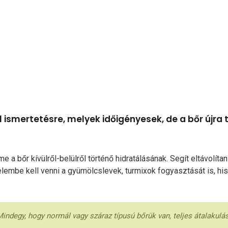
l ismertetésre, melyek időigényesek, de a bőr újra 
 a bőr kívülről-belülről történő hidratálásának. Segít eltávolít
igyelembe kell venni a gyümölcslevek, turmixok fogyasztását is, 
Mindegy, hogy normál vagy száraz típusú bőrük van, teljes átalakulá