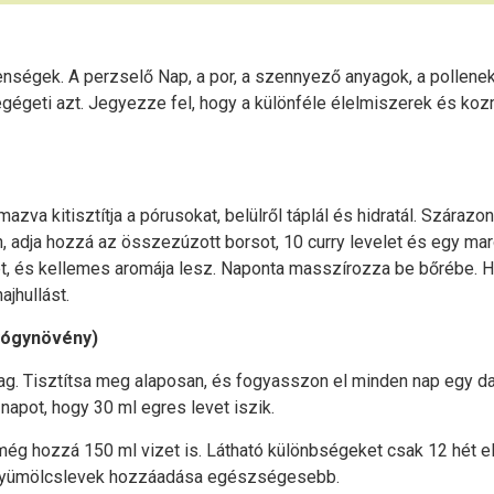
enségek. A perzselő Nap, a por, a szennyező anyagok, a pollenek
égeti azt. Jegyezze fel, hogy a különféle élelmiszerek és kozm
lmazva kitisztítja a pórusokat, belülről táplál és hidratál. Szár
, adja hozzá az összezúzott borsot, 10 curry levelet és egy maro
ínét, és kellemes aromája lesz. Naponta masszírozza be bőrébe. H
ajhullást.
gyógynövény)
ag. Tisztítsa meg alaposan, és fogyasszon el minden nap egy da
 napot, hogy 30 ml egres levet iszik.
hozzá 150 ml vizet is. Látható különbségeket csak 12 hét elte
 gyümölcslevek hozzáadása egészségesebb.