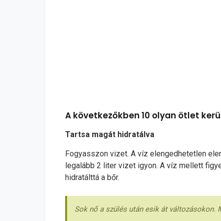
A következőkben 10 olyan ötlet kerü
Tartsa magát hidratálva
Fogyasszon vizet. A víz elengedhetetlen eleme
legalább 2 liter vizet igyon. A víz mellett f
hidratálttá a bőr.
Sok nő a szülés után esik át változásokon. 