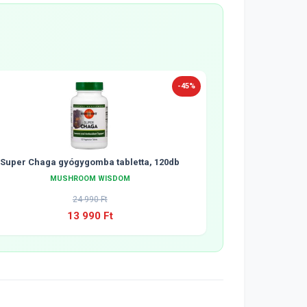
-45%
Super Chaga gyógygomba tabletta, 120db
MUSHROOM WISDOM
24 990 Ft
13 990 Ft