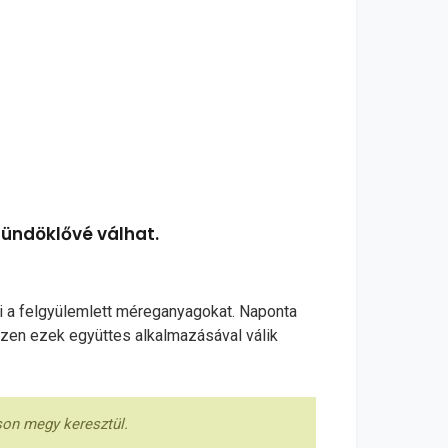
tündöklővé válhat.
ani a felgyülemlett méreganyagokat. Naponta
hiszen ezek együttes alkalmazásával válik
son megy keresztül.