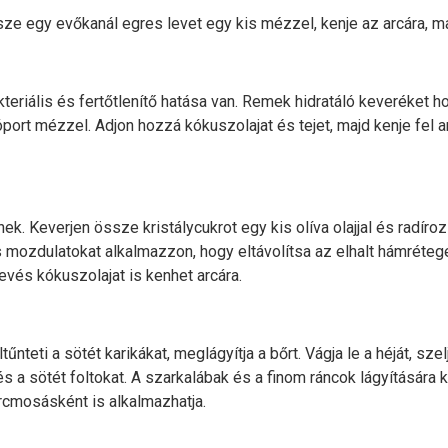
ze egy evőkanál egres levet egy kis mézzel, kenje az arcára, ma
riális és fertőtlenítő hatása van. Remek hidratáló keveréket hoz
ort mézzel. Adjon hozzá kókuszolajat és tejet, majd kenje fel a
nek. Keverjen össze kristálycukrot egy kis olíva olajjal és radíroz
 mozdulatokat alkalmazzon, hogy eltávolítsa az elhalt hámréteget
evés kókuszolajat is kenhet arcára.
űnteti a sötét karikákat, meglágyítja a bőrt. Vágja le a héját, sz
t és a sötét foltokat. A szarkalábak és a finom ráncok lágyításár
arcmosásként is alkalmazhatja.