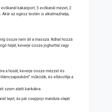
 5 evőkanál kakaóport, 5 evőkanál mézet, 2
. Akár az egész testén is alkalmazhatja,
 amíg össze nem áll a massza. Adhat hozzá
ngó héját, keverje össze joghurttal vagy
róra a húsát, keverje össze mézzel és
illámcsapásként” működik, és eltávolítja a
ét szem alatti karikákra.
l tejet, ás pár cseppnyi mandula olajat.