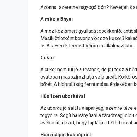
Azonnal szeretne ragyogó bőrt? Keverjen öss
A méz előnyei
A méz közismert gyulladáscsökkentő, antibakte
Másik ötletként keverjen össze keserű kakaóp
le. A keverék leégett bőrön is alkalmazható.
Cukor
A cukor nem túl jó a testnek, de jót tesz a bőr
óvatosan masszírozhatja vele arcát. Körkörös
bőrét. A hidratáltság fenntartása érdekében k
Hűsítsen uborkával
Az uborka jó saláta alapanyag, szemre téve elt
tegye rá. Segít halványítani a fáradtság jelei
evőkanál mézet, hogy táplálja a bőrt. Frissít 
Használjon kakaóport