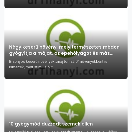
Négy keserű növény, mely természetes módon
gyógyítja a májat, az epehólyagot és más
emésztési bántalmakat
Bizonyos keserű növények „máj tonizáló” növényekként is
ismertek, mert stimuláló, t...
10 gyógymód duzzadt szemek ellen