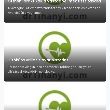
Otthoni praktikák a vastagbél megtisztítására
A vastagbél, az emésztőrendszer egyik része a felelős a víz és só
kivonásáért a végtermé...
Hízókúra Brillat-Savarin szerint
Bár modern világunkban az emberek többsége túlsúllyal és
elhízással küszködik, ne feledke...