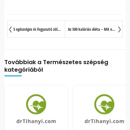
5 egészséges és fogyasztó zöldség lé
Az 500 kalóriás diéta – Mit együnk reggelire, ebédre és vacsorára?
Továbbiak a Természetes szépség
kategóriából