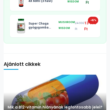
4X 60ml (3 havi)
WISDOM
Ft
-45%
MUSHROOM
13 990
24 990
Super Chaga
gyógygomba
WISDOM
Ft
Ft
tabletta, 120db
Ajánlott cikkek
Mik a B12-vitamin hiányának legfontosabb jelei?