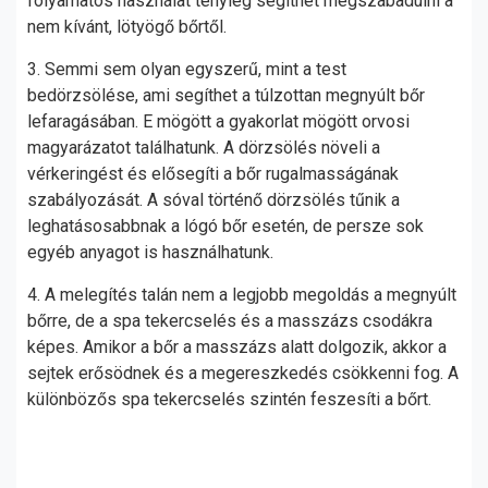
folyamatos használat tényleg segíthet megszabadulni a
nem kívánt, lötyögő bőrtől.
3. Semmi sem olyan egyszerű, mint a test
bedörzsölése, ami segíthet a túlzottan megnyúlt bőr
lefaragásában. E mögött a gyakorlat mögött orvosi
magyarázatot találhatunk. A dörzsölés növeli a
vérkeringést és elősegíti a bőr rugalmasságának
szabályozását. A sóval történő dörzsölés tűnik a
leghatásosabbnak a lógó bőr esetén, de persze sok
egyéb anyagot is használhatunk.
4. A melegítés talán nem a legjobb megoldás a megnyúlt
bőrre, de a spa tekercselés és a masszázs csodákra
képes. Amikor a bőr a masszázs alatt dolgozik, akkor a
sejtek erősödnek és a megereszkedés csökkenni fog. A
különbözős spa tekercselés szintén feszesíti a bőrt.