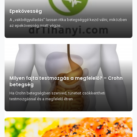
Epekövesség
A „vakbélgyulladás” lassan ritka betegséggé kezd válni, miközben
az epekövesség miatt végze...
Milyen fajta testmozgás a megfelelő? – Crohn
betegség
Ha Crohn betegségben szenved, tüneteit csökkentheti
testmozgással és a megfelelő étren...