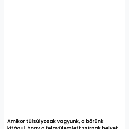
Amikor túlsúlyosak vagyunk, a bőrünk
kitágul, hogy a felgyülemlett zsírnak helyet