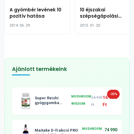
A gyömbér levének 10
10 éjszakai
pozitív hatása
szépségápolási
tanács
2014. 06. 29.
2015. 01. 20.
Ajánlott termékeink
-33%
MUSHROOM
16 990
24 990
Super Reishi
gyógygomba
WISDOM
Ft
Ft
tabletta, 120db
MUSHROOM
74 990
Maitake D-frakció PRO