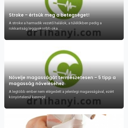
Stroke – értsük meg a betegséget!
A stroke a harmadik vezető halálok, a túlélőkben pedig a
rokkantság leggyakoribb oka. ...
Növelje magasságát természetesen – 5 tipp a
magasság növeléséhez
A legtöbb ember nem elégedett a jelenlegi magasságával, ezért
könyörtelenül keresgé...