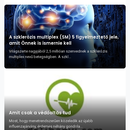
A szklerózis multiplex (SM) 5 figyelmeztető jele,
amit Önnek is ismernie kell
Világszerte nagyjából 2,5 millióan szenvednek a szklerózis
multiplex nevű betegségben. A szkl...
Amit csak a védőoltás tud
Most, hogy menetrendszerűen közeledik az újabb
influenzajárvány, érdemes néhány gondola...