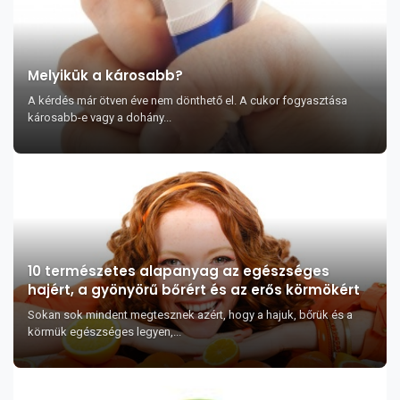
Melyikük a károsabb?
A kérdés már ötven éve nem dönthető el. A cukor fogyasztása
károsabb-e vagy a dohány...
10 természetes alapanyag az egészséges
hajért, a gyönyörű bőrért és az erős körmökért
Sokan sok mindent megtesznek azért, hogy a hajuk, bőrük és a
körmük egészséges legyen,...