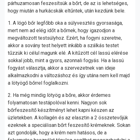
párhuzamosan feszesítsük a bőrt, de az is lehetséges,
hogy miután a hurkácskák eltűntek, után kezdünk bele.
1. A lógó bőr legfőbb oka a súlyvesztés gyorsasága,
mert nem ad elég időt a bőrnek, hogy igazodjon a
megváltozott testsúlyhoz. Ezért, ha fogyni szeretne,
akkor a sovány test helyett inkább a szálkás testet
tűzzük ki célul magunk elé. A kitűzött cél lassú elérése
sokkal jobb, mint a gyors, azonnali fogyás. Ha a lassú
fogyást választja, akkor a szervezetnek van ideje
alkalmazkodni a változáshoz és így utána nem kell majd
a lötyögő bőrrel foglalkozni.
2. Ha még mindig lötyög a bőre, akkor érdemes
folyamatosan testápolóval kenni. Nagyon sok
bőrfeszesítő készítményt lehet kapni készen az
üzletekben. A kollagén és az elasztin a 2 összetevőjük
ezeknek a speciálisan bőrt feszesítő krémeknek. Sokan
azt gondolják, hogy a krém nem hatásos, de a