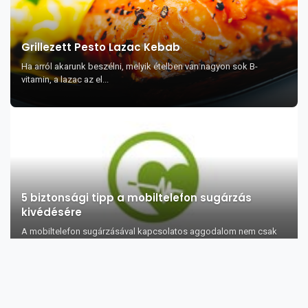
Grillezett Pesto Lazac Kebab
Ha arról akarunk beszélni, melyik ételben van nagyon sok B-
vitamin, a lazac az el...
5 biztonsági tipp a mobiltelefon sugárzás
kivédésére
A mobiltelefon sugárzásával kapcsolatos aggodalom nem csak
egy, az alufóliasapkás túls...