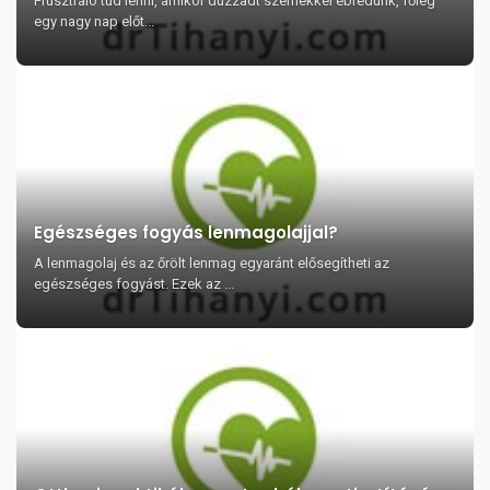
Frusztráló tud lenni, amikor duzzadt szemekkel ébredünk, főleg
egy nagy nap előt...
Egészséges fogyás lenmagolajjal?
A lenmagolaj és az őrölt lenmag egyaránt elősegítheti az
egészséges fogyást. Ezek az ...