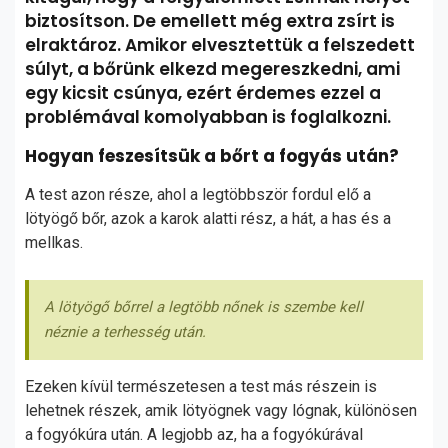
biztosítson. De emellett még extra zsírt is
elraktároz. Amikor elvesztettük a felszedett
súlyt, a bőrünk elkezd megereszkedni, ami
egy kicsit csúnya, ezért érdemes ezzel a
problémával komolyabban is foglalkozni.
Hogyan feszesítsük a bőrt a fogyás után?
A test azon része, ahol a legtöbbször fordul elő a
lötyögő bőr, azok a karok alatti rész, a hát, a has és a
mellkas.
A lötyögő bőrrel a legtöbb nőnek is szembe kell
néznie a terhesség után.
Ezeken kívül természetesen a test más részein is
lehetnek részek, amik lötyögnek vagy lógnak, különösen
a fogyókúra után. A legjobb az, ha a fogyókúrával