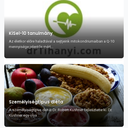
KiSel-10 tanulmány
Az életkor előre haladtával a sejtjeink mitokondriumaiban a Q-10
mennyisége jelentős mért...
Személyiségtípus diéta
A személyiségtípus diétát Dr. Robert Kushner fejlesztette ki. Dr.
Kushner egy olya...