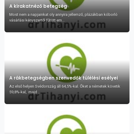
A kirakatnéző betegség
Most nem a napjainkat oly annyira jellemző, plázákban kóborló
vásárlási kényszertől fűtött em...
A rákbetegségben szenvedők túlélési esélyei
Az első helyen Svédország áll 64,5%-kal. Őket a németek követik
59,8%-kal, majd ...