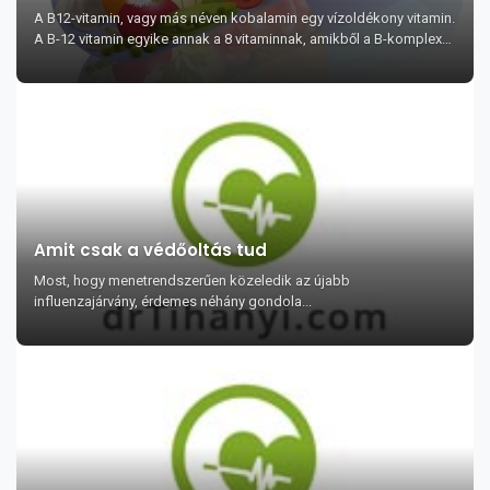
A B12-vitamin, vagy más néven kobalamin egy vízoldékony vitamin.
A B-12 vitamin egyike annak a 8 vitaminnak, amikből a B-komplex
összeáll.
Amit csak a védőoltás tud
Most, hogy menetrendszerűen közeledik az újabb
influenzajárvány, érdemes néhány gondola...