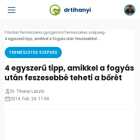
drtihanyi
Főoldal
›
Természetes gyógymód
›
Természetes szépség
›
4 egyszerű tipp, amikkel a fogyás után feszesebbé ...
TERMÉSZETES SZÉPSÉG
4 egyszerű tipp, amikkel a fogyás
után feszesebbé teheti a bőrét
Dr. Tihanyi László
2014. Feb. 24. 11:04